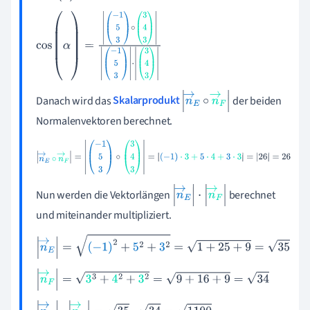
n
→
F
cos
(
α
)
=
-
1
5
3
∘
3
4
3
-
1
5
3
·
3
4
3
Danach wird das
Skalarprodukt
der beiden
n
→
E
∘
n
→
F
Normalenvektoren
berechnet.
n
→
E
∘
n
→
F
=
-
1
5
3
∘
3
4
3
=
(
-
1
)
·
3
+
5
·
4
+
3
·
3
=
26
=
26
Nun werden die Vektorlängen
berechnet
n
→
E
·
n
→
F
und miteinander multipliziert.
n
→
E
=
(
-
1
)
2
+
5
2
+
3
2
=
1
+
25
+
9
=
35
n
→
F
=
3
3
+
4
2
+
3
2
=
9
+
16
+
9
=
34