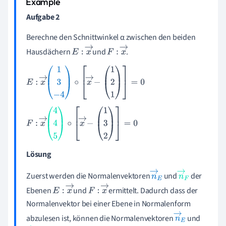
Aufgabe 2
Berechne den Schnittwinkel α zwischen den beiden
Hausdächern
und
.
E
:
x
→
F
:
x
→
E
:
x
→
1
3
-
4
∘
x
→
-
1
2
1
=
0
F
:
x
→
4
4
5
∘
x
→
-
1
3
2
=
0
Lösung
Zuerst werden die Normalen
vektoren
und
der
n
→
n
→
Ebenen
und
ermittelt. Dadurch dass der
E
F
E
:
x
→
F
:
x
→
Normalenvektor bei einer Ebene in Normalenform
abzulesen ist, können die Normalenvektoren
und
n
→