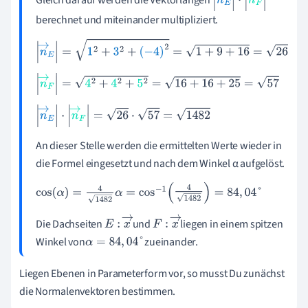
n
→
E
·
n
→
F
berechnet und miteinander multipliziert.
n
→
E
=
1
2
+
3
2
+
(
-
4
)
2
=
1
+
9
+
16
=
26
n
→
F
=
4
2
+
4
2
+
5
2
=
16
+
16
+
25
=
57
n
→
E
·
n
→
F
=
26
·
57
=
1
482
An dieser Stelle werden die ermittelten Werte wieder in
die Formel eingesetzt und nach dem Winkel α aufgelöst.
cos
α
=
4
1
482
α
=
cos
-
1
4
1
482
=
84
,
04
°
Die Dachseiten
und
liegen in einem spitzen
E
:
x
→
F
:
x
→
Winkel von
zueinander.
α
=
84
,
04
°
Liegen Ebenen in Parameterform vor, so musst Du zunächst
die Normalenvektoren bestimmen.