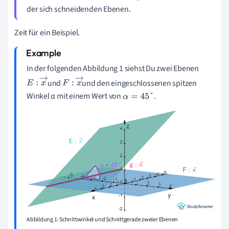
der sich schneidenden Ebenen.
Zeit für ein Beispiel.
In der folgenden Abbildung 1 siehst Du zwei Ebenen
und
und den eingeschlossenen spitzen
E
:
x
→
F
:
x
→
Winkel α mit einem Wert von
.
α
=
45
°
Abbildung 1: Schnittwinkel und Schnittgerade zweier Ebenen