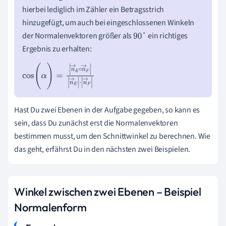
hierbei lediglich im Zähler ein Betragsstrich
hinzugefügt, um auch bei eingeschlossenen Winkeln
der Normalenvektoren größer als
ein richtiges
90
°
Ergebnis zu erhalten:
cos
(
α
)
=
n
→
E
∘
n
→
F
n
→
E
·
n
→
F
Hast Du zwei Ebenen in der Aufgabe gegeben, so kann es
sein, dass Du zunächst erst die Normalenvektoren
bestimmen musst, um den Schnittwinkel zu berechnen. Wie
das geht, erfährst Du in den nächsten zwei Beispielen.
Winkel zwischen zwei Ebenen – Beispiel
Normalenform