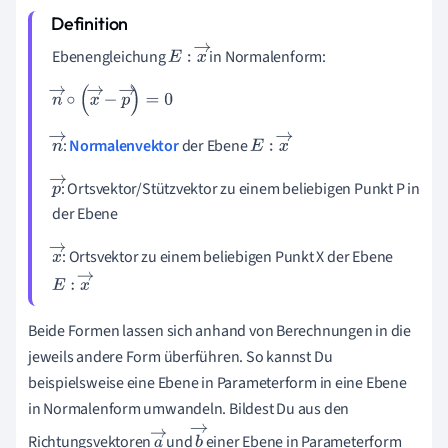
→
Ebenengleichung
in
Normalenform:
E
:
x
→
n
→
∘
x
→
-
p
→
=
0
:
Normalenvektor
der Ebene
n
E
:
x
→
→
:
Ortsvektor/Stützvektor zu einem beliebigen Punkt P in
p
der Ebene
→
:
Ortsvektor
zu einem beliebigen Punkt X der Ebene
x
→
E
:
x
→
Beide Formen lassen sich anhand von Berechnungen in die
jeweils andere Form überführen. So kannst Du
beispielsweise eine Ebene in Parameterform in eine Ebene
in Normalenform umwandeln. Bildest Du aus den
Richtungsvektoren
und
einer Ebene in Parameterform
a
b