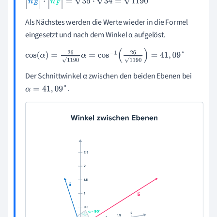
n
→
E
·
n
→
F
=
35
·
34
=
1
190
Als Nächstes werden die Werte wieder in die Formel
eingesetzt und nach dem Winkel α aufgelöst.
cos
α
=
26
1
190
α
=
cos
-
1
26
1
190
=
41
,
09
°
Der Schnittwinkel α zwischen den beiden Ebenen bei
.
α
=
41
,
09
°