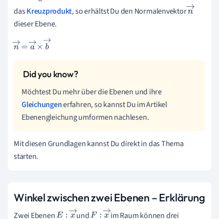
das
Kreuzprodukt
, so erhältst Du den Normalenvektor
→
→
n
dieser Ebene.
→
n
→
=
a
→
×
b
→
Möchtest Du mehr über die Ebenen und ihre
Gleichungen
erfahren, so kannst Du im Artikel
Ebenengleichung umformen nachlesen.
Mit diesen Grundlagen kannst Du direkt in das Thema
starten.
Winkel zwischen zwei Ebenen – Erklärung
Zwei Ebenen
und
im Raum können drei
E
:
x
→
F
:
x
→