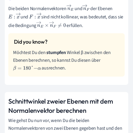
F
Die beiden Normalenvektoren
und
der Ebenen
n
→
n
→
und
sind nicht kollinear, was bedeutet, dass sie
E
F
E
:
x
→
F
:
x
→
die Bedingung
erfüllen.
n
→
E
×
n
→
F
≠
0
Möchtest Du den
stumpfen
Winkel β zwischen den
Ebenen berechnen, so kannst Du diesen über
ausrechnen.
β
=
180
°
-
α
Schnittwinkel zweier Ebenen mit dem
Normalenvektor berechnen
Wie gehst Du nun vor, wenn Du die beiden
Normalenvektoren von zwei Ebenen gegeben hast und den