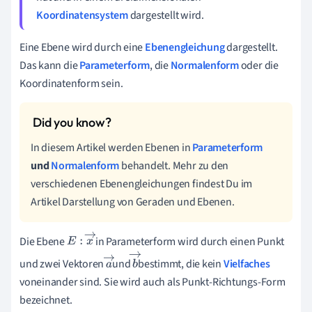
Koordinatensystem
dargestellt wird.
Eine Ebene wird durch eine
Ebenengleichung
dargestellt.
Das kann die
Parameterform
, die
Normalenform
oder die
Koordinatenform sein.
In diesem Artikel werden Ebenen in
Parameterform
und
Normalenform
behandelt. Mehr zu den
verschiedenen Ebenengleichungen findest Du im
Artikel Darstellung von Geraden und Ebenen.
Die Ebene
in
Parameterform
wird durch einen Punkt
E
:
x
→
und zwei Vektoren
und
bestimmt, die kein
Vielfaches
a
b
voneinander sind. Sie wird auch als Punkt-Richtungs-Form
→
→
bezeichnet.