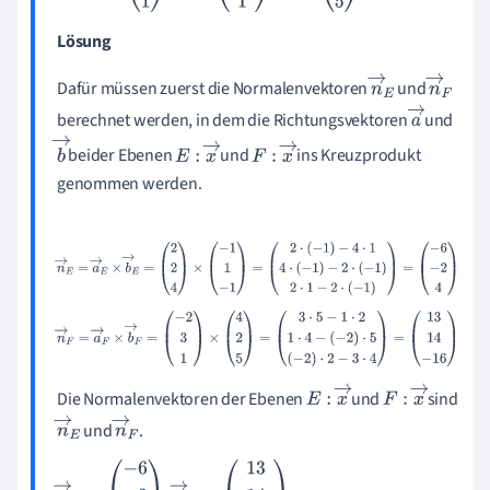
Lösung
Dafür müssen zuerst die Normalenvektoren
und
n
→
n
→
berechnet werden, in dem die Richtungsvektoren
und
E
F
a
→
beider Ebenen
und
ins Kreuzprodukt
b
E
:
x
→
F
:
x
→
genommen werden.
→
n
→
E
=
a
→
E
×
b
→
E
=
2
2
4
×
-
1
1
-
1
=
2
·
(
-
1
)
-
4
·
1
4
·
(
-
1
)
-
2
·
(
-
1
)
2
·
1
-
2
·
(
-
1
)
=
-
6
-
2
4
n
→
F
=
a
→
F
×
b
→
F
=
-
2
3
1
×
4
2
5
=
3
·
5
-
1
·
2
1
·
4
-
(
-
2
)
·
5
(
-
2
)
·
2
-
3
·
4
=
13
14
-
16
Die Normalenvektoren der Ebenen
und
sind
E
:
x
→
F
:
x
→
und
.
n
→
n
→
E
F