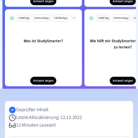
Antwort zeigen
Antwort zeigen
+ Add tag
Immunology
Cell Biology
Mo
+ Add tag
Immunology
Cell
Was ist StudySmarter?
Wie hilft mir StudySmarter, 
zu lernen?
Antwort zeigen
Antwort zeigen
Geprüfter Inhalt
Letzte Aktualisierung: 12.12.2022
12 Minuten Lesezeit