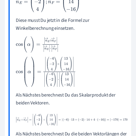
n
→
E
=
-
6
-
2
4
;
n
→
F
=
13
14
-
16
Diese musst Du jetzt in die Formel zur
Winkelberechnung einsetzen.
cos
(
α
)
=
n
→
E
∘
n
→
F
n
→
E
·
n
→
F
cos
(
α
)
=
-
6
-
2
4
∘
13
14
-
16
-
6
-
2
4
·
13
14
-
16
Als Nächstes berechnest Du das Skalarprodukt der
beiden Vektoren.
n
→
E
∘
n
→
F
=
-
6
-
2
4
∘
13
14
-
16
=
(
-
6
)
·
13
+
-
2
·
14
+
4
·
(
-
16
)
=
-
170
=
170
Als Nächstes berechnest Du die beiden Vektorlängen der