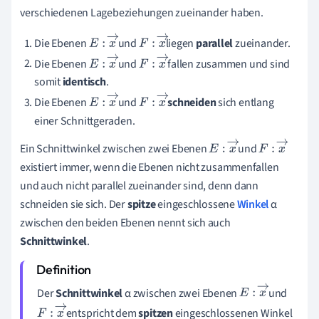
verschiedenen Lagebeziehungen zueinander haben.
Die Ebenen
und
liegen
parallel
zueinander.
E
:
x
→
F
:
x
→
Die Ebenen
und
fallen zusammen und sind
E
:
x
→
F
:
x
→
somit
identisch
.
Die Ebenen
und
schneiden
sich entlang
E
:
x
→
F
:
x
→
einer Schnittgeraden.
Ein Schnittwinkel zwischen zwei Ebenen
und
E
:
x
→
F
:
x
→
existiert immer, wenn die Ebenen nicht zusammenfallen
und auch nicht parallel zueinander sind, denn dann
schneiden sie sich. Der
spitze
eingeschlossene
Winkel
α
zwischen den beiden Ebenen nennt sich auch
Schnittwinkel
.
Der
Schnittwinkel
α zwischen zwei Ebenen
und
E
:
x
→
entspricht dem
spitzen
eingeschlossenen Winkel
F
:
x
→