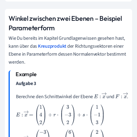
Winkel zwischen zwei Ebenen – Beispiel
Parameterform
Wie Du bereits im Kapitel Grundlagenwissen gesehen hast,
kann über das
Kreuzprodukt
der Richtungsvektoren einer
Ebene in Parameterform dessen Normalenvektor bestimmt
werden.
Aufgabe 3
Berechne den Schnittwinkel der Ebene
und
.
E
:
x
→
F
:
x
→
E
:
x
→
=
1
4
2
+
r
·
3
-
3
2
+
s
·
1
-
1
3