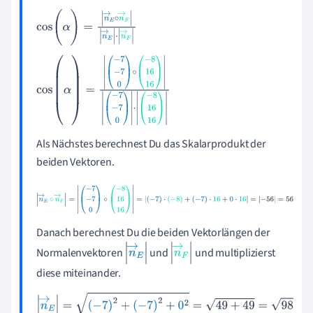
cos
(
α
)
=
n
→
E
∘
n
→
F
n
→
E
·
n
→
F
cos
(
α
)
=
-
7
-
7
0
∘
-
8
16
16
-
7
-
7
0
·
-
8
16
16
Als Nächstes berechnest Du das Skalarprodukt der
beiden Vektoren.
n
→
E
∘
n
→
F
=
-
7
-
7
0
∘
-
8
16
16
=
-
7
·
-
8
+
-
7
·
16
+
0
·
16
=
-
56
=
56
Danach berechnest Du die beiden Vektorlängen der
Normalenvektoren
und
und multiplizierst
n
→
E
n
→
F
diese miteinander.
n
→
E
=
-
7
2
+
-
7
2
+
0
2
=
49
+
49
=
98