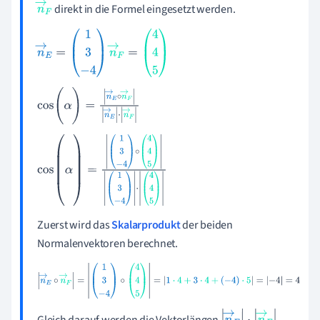
direkt in die Formel eingesetzt werden.
E
n
→
F
n
→
E
=
1
3
-
4
n
→
F
=
4
4
5
cos
(
α
)
=
n
→
E
∘
n
→
F
n
→
E
·
n
→
F
cos
(
α
)
=
1
3
-
4
∘
4
4
5
1
3
-
4
·
4
4
5
Zuerst wird das
Skalarprodukt
der beiden
Normalenvektoren berechnet.
n
→
E
∘
n
→
F
=
1
3
-
4
∘
4
4
5
=
1
·
4
+
3
·
4
+
(
-
4
)
·
5
=
-
4
=
4
Gleich darauf werden die Vektorlängen