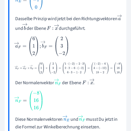
n
→
E
=
-
7
-
7
0
Dasselbe Prinzip wird jetzt bei den Richtungsvektoren
a
→
und
der Ebene
durchgeführt.
b
F
:
x
→
→
a
→
F
=
6
1
2
;
b
→
F
=
2
3
-
2
n
→
F
=
a
→
F
×
b
→
F
=
6
1
2
×
2
3
-
2
=
1
·
(
-
2
)
-
2
·
3
2
·
2
-
6
·
(
-
2
)
6
·
3
-
1
·
2
=
(
-
2
)
-
6
4
-
(
-
12
)
18
-
2
=
-
8
16
16
Der Normalenvektor
der Ebene
.
n
→
F
:
x
→
F
n
→
F
=
-
8
16
16
Diese Normalenvektoren
und
musst Du jetzt in
n
→
n
→
die Formel zur Winkelberechnung einsetzen.
E
F