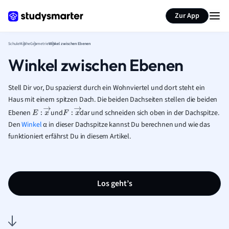
Karteikarten erstellen
Seite zusammenfassen
Zur App
Schule
Mathe
Geometrie
Winkel zwischen Ebenen
Winkel zwischen Ebenen
Stell Dir vor, Du spazierst durch ein Wohnviertel und dort steht ein
Haus mit einem spitzen Dach. Die beiden Dachseiten stellen die beiden
Ebenen
und
dar und schneiden sich oben in der Dachspitze.
E
:
x
→
F
:
x
→
Den
Winkel
α in dieser Dachspitze kannst Du berechnen und wie das
funktioniert erfährst Du in diesem Artikel.
Los geht’s