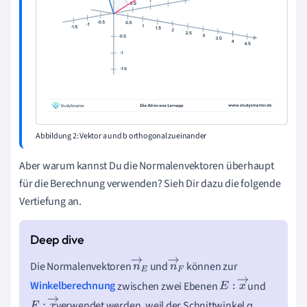
Abbildung 2: Vektor a und b orthogonal zueinander
Aber warum kannst Du die Normalenvektoren überhaupt
für die Berechnung verwenden? Sieh Dir dazu die folgende
Vertiefung an.
Die Normalenvektoren
und
können zur
n
→
n
→
Winkelberechnung
zwischen zwei Ebenen
und
E
F
E
:
x
→
verwendet werden, weil der Schnittwinkel α