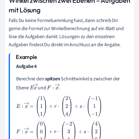
Winkel zwischen zwei Ebenen – Aufgaben
mit Lösung
Falls Du keine Formelsammlung hast, dann schreib Dir
gerne die Formel zur Winkelberechnung auf ein Blatt und
löse die Aufgaben damit. Lösungen zu den einzelnen
Aufgaben findest Du direkt im Anschluss an die Angabe.
Aufgabe 4
Berechne den
spitzen
Schnittwinkel α zwischen der
Ebene
und
.
E
x
F
:
x
→
→
E
:
x
→
=
1
1
1
+
r
·
2
2
4
+
s
·
-
1
1
-
1
F
:
x
→
=
0
0
1
+
r
·
-
2
3
1
+
s
·
4
2
5