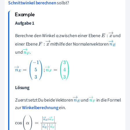
Schnittwinkel berechnen
sollst?
Aufgabe 1
Berechne den Winkel α zwischen einer Ebene
und
E
:
x
→
einer Ebene
mithilfe
der Normalenvektoren
F
:
x
→
n
→
und
.
E
n
→
F
n
→
E
=
-
1
5
3
;
n
→
F
=
3
4
3
Lösung
Zuerst setzt Du beide Vektoren
und
in die Formel
n
→
n
→
zur
Winkelberechnung
ein.
E
F
cos
(
α
)
=
n
→
E
∘
n
→
F
n
→
E
·