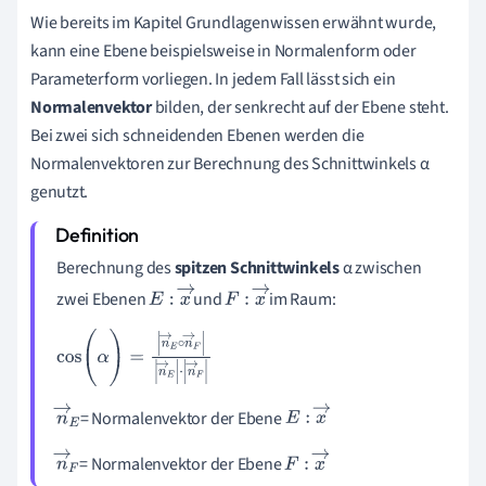
Wie bereits im Kapitel Grundlagenwissen erwähnt wurde,
kann eine Ebene beispielsweise in Normalenform oder
Parameterform vorliegen. In jedem Fall lässt sich ein
Normalenvektor
bilden, der senkrecht auf der Ebene steht.
Bei zwei sich schneidenden Ebenen werden die
Normalenvektoren zur Berechnung des Schnittwinkels α
genutzt.
Berechnung des
spitzen Schnittwinkels
α zwischen
zwei Ebenen
und
im Raum:
E
:
x
→
F
:
x
→
cos
(
α
)
=
n
→
E
∘
n
→
F
n
→
E
·
n
→
F
= Normalenvektor der Ebene
n
→
E
:
x
→
E
= Normalenvektor der Ebene
n
→
F
:
x
→