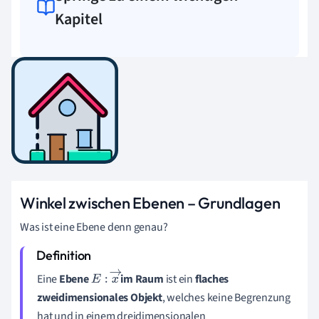
Kapitel
Winkel zwischen Ebenen – Grundlagen
Was ist eine Ebene denn genau?
Eine
Ebene
im Raum
ist ein
flaches
E
:
x
→
zweidimensionales Objekt
, welches keine Begrenzung
hat und in einem dreidimensionalen