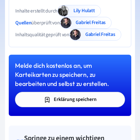
Lily Hulatt
Inhalte erstellt durch
Gabriel Freitas
Quellen
überprüft von
Gabriel Freitas
Inhaltsqualität geprüft von
Melde dich kostenlos an, um
Karteikarten zu speichern, zu
bearbeiten und selbst zu erstellen.
Erklärung speichern
Springe zu einem wichtigen