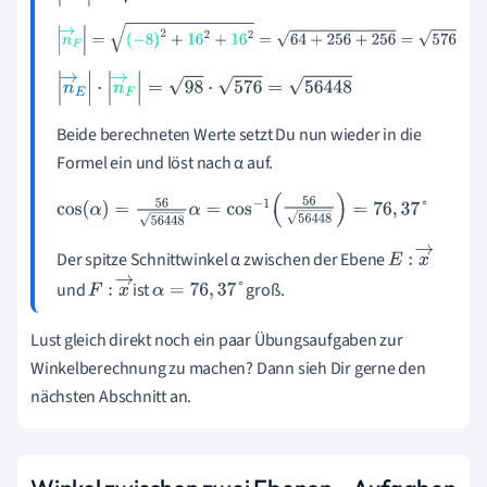
n
→
F
=
-
8
2
+
16
2
+
16
2
=
64
+
256
+
256
=
576
n
→
E
·
n
→
F
=
98
·
576
=
56
448
Beide berechneten Werte setzt Du nun wieder in die
Formel ein und löst nach α auf.
cos
α
=
56
56
448
α
=
cos
-
1
56
56
448
=
76
,
37
°
Der spitze Schnittwinkel α zwischen der Ebene
E
:
x
→
und
ist
groß.
F
:
x
→
α
=
76
,
37
°
Lust gleich direkt noch ein paar Übungsaufgaben zur
Winkelberechnung zu machen? Dann sieh Dir gerne den
nächsten Abschnitt an.