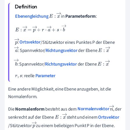
Ebenengleichung
in
Parameterform
:
E
:
x
→
E
:
x
→
=
p
→
+
r
·
a
→
+
s
·
b
→
:
Ortsvektor
/Stützvektor eines Punktes P der Ebene
p
: Spannvektor/
Richtungsvektor
der Ebene
→
a
E
:
x
→
→
: Spannvektor/
Richtungsvektor
der Ebene
b
E
:
x
→
→
: reelle
Parameter
r
,
s
Eine andere Möglichkeit, eine Ebene anzugeben, ist die
Normalenform.
Die
Normalenform
besteht aus dem
Normalenvektor
, der
n
senkrecht auf der Ebene
steht und einem
Ortsvektor
→
E
:
x
→
/Stützvektor
zu einem beliebigen Punkt P in der Ebene.
p