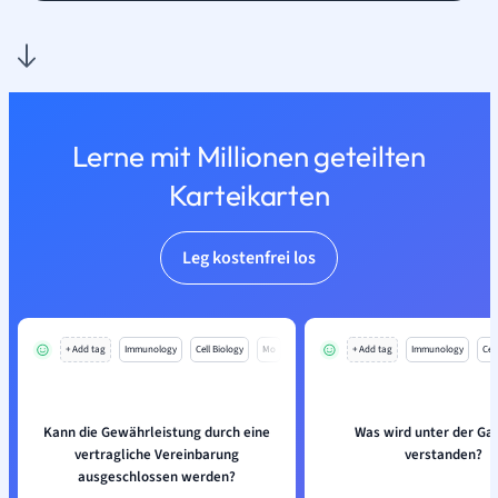
Lerne mit Millionen geteilten
Karteikarten
Leg kostenfrei los
+ Add tag
Immunology
Cell Biology
Mo
+ Add tag
Immunology
Cell
Kann die Gewährleistung durch eine
Was wird unter der Ga
vertragliche Vereinbarung
verstanden?
ausgeschlossen werden?