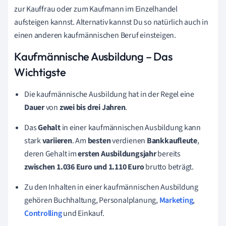
zur Kauffrau oder zum Kaufmann im Einzelhandel
aufsteigen kannst. Alternativ kannst Du so natürlich auch in
einen anderen kaufmännischen Beruf einsteigen.
Kaufmännische Ausbildung – Das
Wichtigste
Die kaufmännische Ausbildung hat in der Regel eine
Dauer
von
zwei
bis
drei
Jahren
.
Das
Gehalt
in einer kaufmännischen Ausbildung kann
stark
variieren
. Am
besten
verdienen
Bankkaufleute
,
deren Gehalt im
ersten
Ausbildungsjahr
bereits
zwischen 1.036 Euro und 1.110 Euro
brutto beträgt.
Zu den Inhalten in einer kaufmännischen Ausbildung
gehören Buchhaltung, Personalplanung,
Marketing
,
Controlling
und Einkauf.