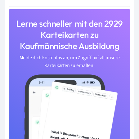
Lerne schneller mit den 2929
Karteikarten zu
Kaufmännische Ausbildung
Melde dich kostenlos an, um Zugriff auf all unsere
Karteikarten zu erhalten.