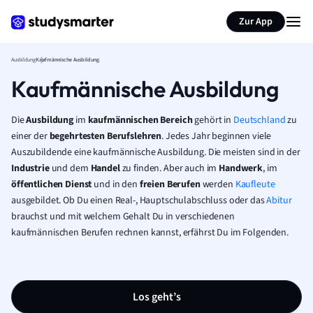
Zur App
Ausbildung
Kaufmännische Ausbildung
Kaufmännische Ausbildung
Die
Ausbildung
im
kaufmännischen
Bereich
gehört in
Deutschland
zu
einer der
begehrtesten Berufslehren
. Jedes Jahr beginnen viele
Auszubildende eine kaufmännische Ausbildung. Die meisten sind in der
Industrie
und dem
Handel
zu finden. Aber auch im
Handwerk
, im
öffentlichen
Dienst
und in den
freien
Berufen
werden
Kaufleute
ausgebildet. Ob Du einen Real-, Hauptschulabschluss oder das
Abitur
brauchst und mit welchem Gehalt Du in verschiedenen
kaufmännischen Berufen rechnen kannst, erfährst Du im Folgenden.
Los geht’s