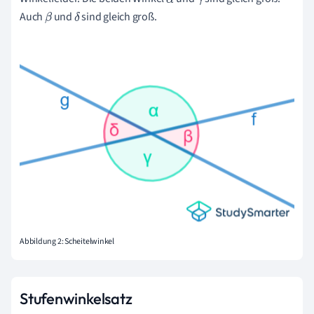
α
γ
Auch
und
sind gleich groß.
β
δ
Abbildung 2: Scheitelwinkel
Stufenwinkelsatz