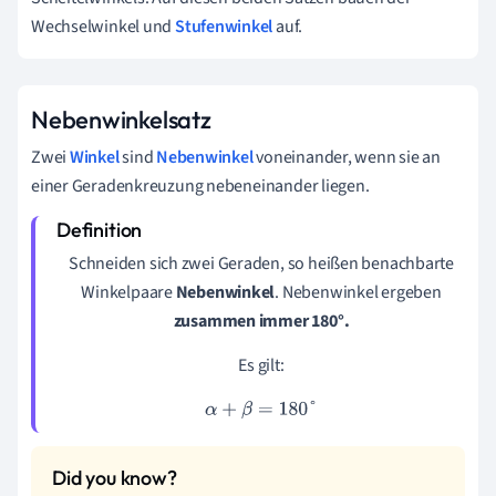
Wechselwinkel und
Stufenwinkel
auf.
Nebenwinkelsatz
Zwei
Winkel
sind
Nebenwinkel
voneinander, wenn sie an
einer Geradenkreuzung nebeneinander liegen.
Schneiden sich zwei Geraden, so heißen benachbarte
Winkelpaare
Nebenwinkel
. Nebenwinkel ergeben
zusammen immer 180°.
Es gilt:
α
+
β
=
180
°