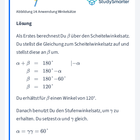
Abbildung 14: Anwendung Winkelsätze
Lösung
Als Erstes berechnest Du
über den Scheitelwinkelsatz.
β
Du stellst die Gleichung zum Scheitelwinkelsatz auf und
stellst diese an
um.
β
α
+
β
=
180
°
|
-
α
β
=
180
°
-
α
β
=
180
°
-
60
°
β
=
120
°
Du erhältst für
einen Winkel von 120°.
β
Danach benutzt Du den Stufenwinkelsatz, um
zu
γ
erhalten. Du setzest
und
gleich.
α
γ
α
=
γ
γ
=
60
°