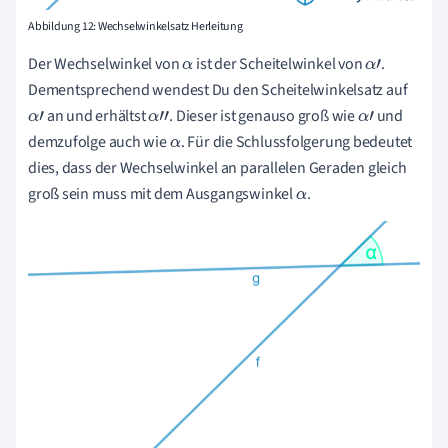
Abbildung 12: Wechselwinkelsatz Herleitung
Der Wechselwinkel von
ist der Scheitelwinkel von
.
α
α
'
Dementsprechend wendest Du den Scheitelwinkelsatz auf
an und erhältst
. Dieser ist genauso groß wie
und
α
'
α
'
'
α
'
demzufolge auch wie
. Für die Schlussfolgerung bedeutet
α
dies, dass der Wechselwinkel an parallelen Geraden gleich
groß sein muss mit dem Ausgangswinkel
.
α