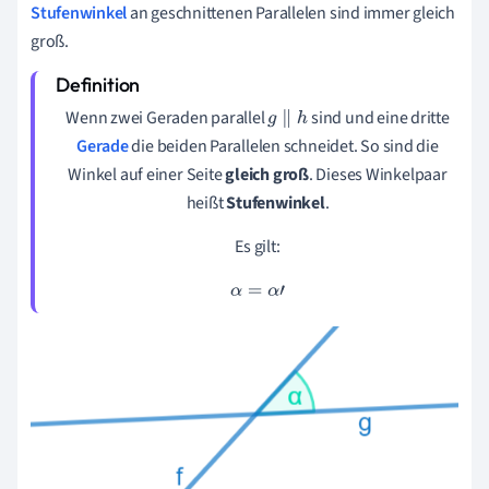
Stufenwinkel
an geschnittenen Parallelen sind immer gleich
groß.
Wenn zwei Geraden parallel
sind und eine dritte
g
∥
h
Gerade
die beiden Parallelen schneidet. So sind die
Winkel auf einer Seite
gleich groß
. Dieses Winkelpaar
heißt
Stufenwinkel
.
Es gilt:
α
=
α
'