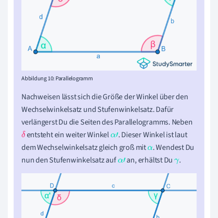
Abbildung 10: Parallelogramm
Nachweisen lässt sich die Größe der Winkel über den
Wechselwinkelsatz und Stufenwinkelsatz. Dafür
verlängerst Du die Seiten des Parallelogramms. Neben
entsteht ein weiter Winkel
. Dieser Winkel ist laut
δ
α
'
dem Wechselwinkelsatz gleich groß mit
. Wendest Du
α
nun den Stufenwinkelsatz auf
an, erhältst Du
.
α
'
γ