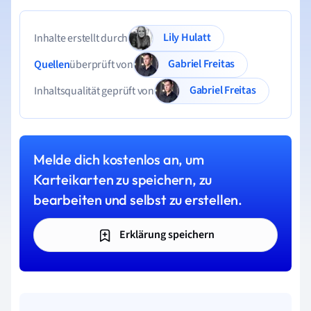
Lily Hulatt
Inhalte erstellt durch
Gabriel Freitas
Quellen
überprüft von
Gabriel Freitas
Inhaltsqualität geprüft von
Melde dich kostenlos an, um
Karteikarten zu speichern, zu
bearbeiten und selbst zu erstellen.
Erklärung speichern