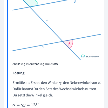
Abbildung 15: Anwendung Winkelsätze
Lösung
Ermittle als Erstes den Winkel
, den Nebenwinkel von
.
γ
β
Dafür kannst Du den Satz des Wechselwinkels nutzen.
Du setzt die Winkel gleich.
α
=
γ
y
=
123
°