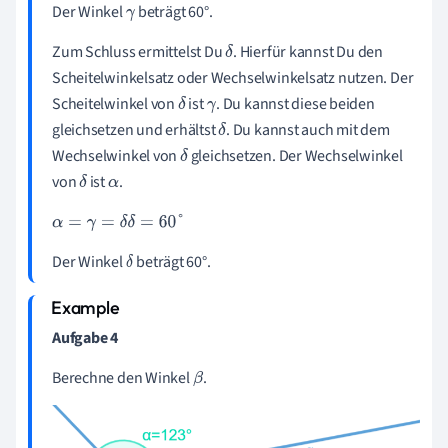
Der Winkel
beträgt 60°.
γ
Zum Schluss ermittelst Du
. Hierfür kannst Du den
δ
Scheitelwinkelsatz oder Wechselwinkelsatz nutzen. Der
Scheitelwinkel von
ist
. Du kannst diese beiden
δ
γ
gleichsetzen und erhältst
. Du kannst auch mit dem
δ
Wechselwinkel von
gleichsetzen. Der Wechselwinkel
δ
von
ist
.
δ
α
α
=
γ
=
δ
δ
=
60
°
Der Winkel
beträgt 60°.
δ
Aufgabe 4
Berechne den Winkel
.
β