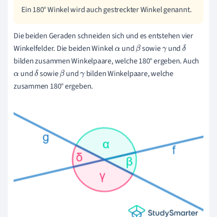
Ein 180° Winkel wird auch gestreckter Winkel genannt.
Die beiden Geraden schneiden sich und es entstehen vier
Winkelfelder. Die beiden Winkel
und
sowie
und
α
β
γ
δ
bilden zusammen Winkelpaare, welche 180° ergeben. Auch
und
sowie
und
bilden Winkelpaare, welche
α
δ
β
γ
zusammen 180° ergeben.