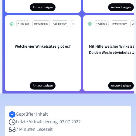
Antwort zeigen
Antwort zeigen
+ Add tag
Immunology
Cell Biology
Mo
+ Add tag
Immunology
Cell
Welche vier Winkelsätze gibt es?
Mit Hilfe welcher Winkelsä
Du den Wechselwinkelsatz 
Antwort zeigen
Antwort zeigen
Geprüfter Inhalt
Letzte Aktualisierung: 03.07.2022
7 Minuten Lesezeit