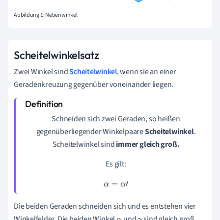
Abbildung 1: Nebenwinkel
Scheitelwinkelsatz
Zwei Winkel sind
Scheitelwinkel
, wenn sie an einer
Geradenkreuzung gegenüber voneinander liegen.
Schneiden sich zwei Geraden, so heißen
gegenüberliegender Winkelpaare
Scheitelwinkel
.
Scheitelwinkel sind
immer gleich groß.
Es gilt:
α
=
α
'
Die beiden Geraden schneiden sich und es entstehen vier
Winkelfelder. Die beiden Winkel
und
sind gleich groß.