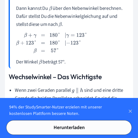
Dann kannst Du
über den Nebenwinkel berechnen.
β
Dafür stellst Du die Nebenwinkelgleichung auf und
stellst diese um nach
.
β
β
+
γ
=
180
°
|
γ
=
123
°
β
+
123
°
=
180
°
|
-
123
°
β
=
57
°
Der Winkel
beträgt 57°.
β
Wechselwinkel – Das Wichtigste
Wenn zwei Geraden parallel
sind und eine dritte
g
∥
h
Gerade die beiden Parallelen schneidet. So sind die
Winkel, welche sich gegenüberliegen, aber nicht auf der
94% der StudySmarter-Nutzer erzielen mit unserer
kostenlosen Plattform bessere Noten.
gleichen Parallelen liegen, gleich groß. Dieses Winkelpaar
heißt Wechselwinkel. Es gilt:
.
α
=
α
'
Herunterladen
Die Umkehrung des Satzes gilt: Wenn Wechselwinkel