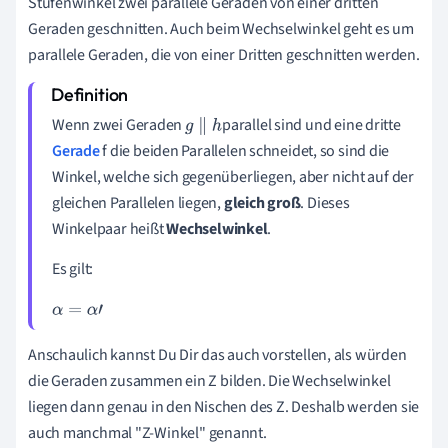
Stufenwinkel zwei parallele Geraden von einer dritten
Geraden geschnitten. Auch beim Wechselwinkel geht es um
parallele Geraden, die von einer Dritten geschnitten werden.
Wenn zwei Geraden
parallel
sind und eine dritte
g
∥
h
Gerade
f die beiden Parallelen schneidet, so sind die
Winkel, welche sich gegenüberliegen, aber nicht auf der
gleichen Parallelen liegen,
gleich groß
. Dieses
Winkelpaar heißt
Wechselwinkel
.
Es gilt:
α
=
α
'
Anschaulich kannst Du Dir das auch vorstellen, als würden
die Geraden zusammen ein Z bilden. Die
Wechselwinkel
liegen dann genau in den Nischen des Z. Deshalb werden sie
auch manchmal
"Z-Winkel"
genannt.