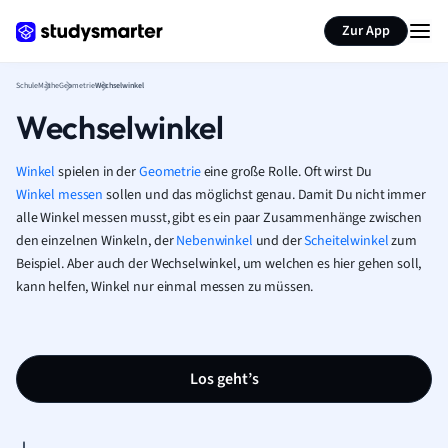
Karteikarten erstellen
Seite zusammenfassen
Zur App
Schule
Mathe
Geometrie
Wechselwinkel
Wechselwinkel
Winkel
spielen in der
Geometrie
eine große Rolle. Oft wirst Du
Winkel messen
sollen und das möglichst genau. Damit Du nicht immer
alle Winkel messen musst, gibt es ein paar Zusammenhänge zwischen
den einzelnen Winkeln, der
Nebenwinkel
und der
Scheitelwinkel
zum
Beispiel. Aber auch der Wechselwinkel, um welchen es hier gehen soll,
kann helfen, Winkel nur einmal messen zu müssen.
Los geht’s