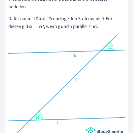
herleiten.
Dafür nimmst Du als Grundlage den Stufenwinkel. Für
diesen gilt
, wenn g und h parallel sind.
α
=
α
'