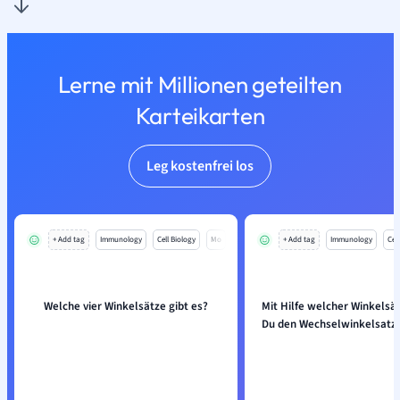
Lerne mit Millionen geteilten
Karteikarten
Leg kostenfrei los
+ Add tag
Immunology
Cell Biology
Mo
+ Add tag
Immunology
Cell
Welche vier Winkelsätze gibt es?
Mit Hilfe welcher Winkelsä
Du den Wechselwinkelsatz 