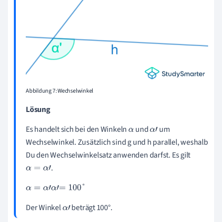
Abbildung 7: Wechselwinkel
Lösung
Es handelt sich bei den Winkeln
und
um
α
α
'
Wechselwinkel. Zusätzlich sind g und h parallel, weshalb
Du den Wechselwinkelsatz anwenden darfst. Es gilt
.
α
=
α
'
α
=
α
'
α
'
=
100
°
Der Winkel
beträgt 100°.
α
'