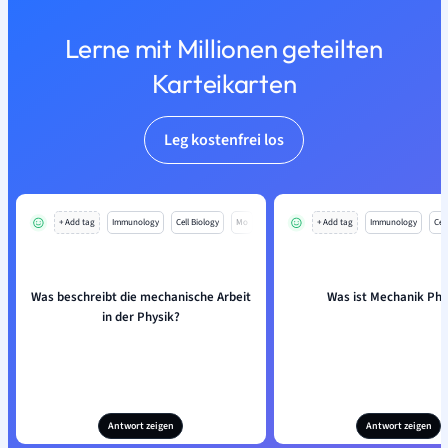
Lerne mit Millionen geteilten
Karteikarten
Leg kostenfrei los
+ Add tag
Immunology
Cell Biology
Mo
+ Add tag
Immunology
Cell
Was beschreibt die mechanische Arbeit
Was ist Mechanik Phy
in der Physik?
Antwort zeigen
Antwort zeigen