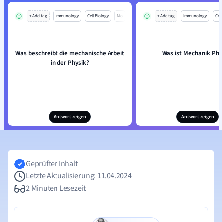
+ Add tag
Immunology
Cell Biology
Mo
+ Add tag
Immunology
Cell
Was beschreibt die mechanische Arbeit
Was ist Mechanik Phy
in der Physik?
Antwort zeigen
Antwort zeigen
Geprüfter Inhalt
Letzte Aktualisierung: 11.04.2024
2 Minuten Lesezeit