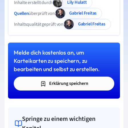
Lily Hulatt
Inhalte erstellt durch
Gabriel Freitas
Quellen
überprüft von
Gabriel Freitas
Inhaltsqualität geprüft von
Melde dich kostenlos an, um
Karteikarten zu speichern, zu
bearbeiten und selbst zu erstellen.
Erklärung speichern
Springe zu einem wichtigen