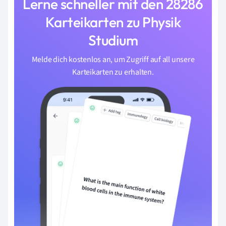
Lerne schneller mit den 28286
Karteikarten zu Physik
Studium
Melde dich kostenlos an, um Zugriff auf all unsere
Karteikarten zu erhalten.