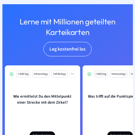
Lerne mit Millionen geteilten
Karteikarten
Leg kostenfrei los
+ Add tag
Immunology
Cell Biology
Mo
+ Add tag
Immunology
Cell
Wie ermittelst Du den Mittelpunkt
Was trifft auf die Punktspi
einer Strecke mit dem Zirkel?