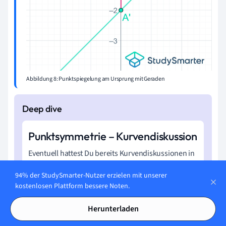
Abbildung 8: Punktspiegelung am Ursprung mit Geraden
Punktsymmetrie – Kurvendiskussion
Eventuell hattest Du bereits Kurvendiskussionen in
der Schule. Dabei geht es darum, Funktionen so
94% der StudySmarter-Nutzer erzielen mit unserer
genau wie möglich zu beschreiben, um auch später
kostenlosen Plattform bessere Noten.
diese Funktion zeichnen und verschiedene
Aussagen beweisen zu können. Dabei kannst Du
Herunterladen
unter anderem herausfinden, ob eine Funktion