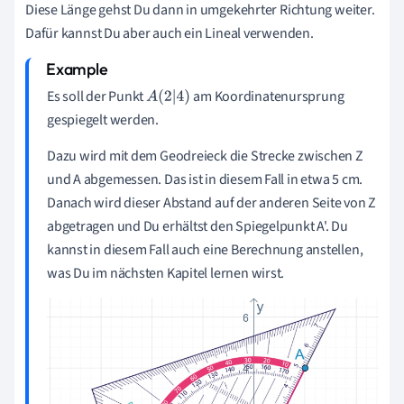
Diese Länge gehst Du dann in umgekehrter Richtung weiter.
Dafür kannst Du aber auch ein Lineal verwenden.
Es soll der Punkt
am Koordinatenursprung
A
(
2
|
4
)
gespiegelt werden.
Dazu wird mit dem Geodreieck die Strecke zwischen Z
und A abgemessen. Das ist in diesem Fall in etwa 5 cm.
Danach wird dieser Abstand auf der anderen Seite von Z
abgetragen und Du erhältst den Spiegelpunkt A'. Du
kannst in diesem Fall auch eine Berechnung anstellen,
was Du im nächsten Kapitel lernen wirst.