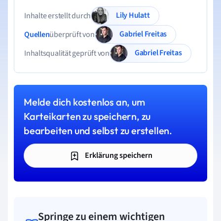
Lily Hulatt
Inhalte erstellt durch
Gabriel Freitas
Quellen
überprüft von
Gabriel Freitas
Inhaltsqualität geprüft von
Melde dich kostenlos an, um
Karteikarten zu speichern, zu
bearbeiten und selbst zu erstellen.
Erklärung speichern
Springe zu einem wichtigen