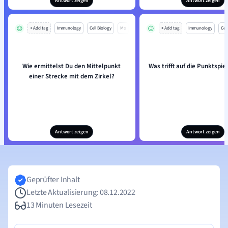
Antwort zeigen
Antwort zeigen
+ Add tag
Immunology
Cell Biology
Mo
+ Add tag
Immunology
Cell
Wie ermittelst Du den Mittelpunkt
Was trifft auf die Punktspi
einer Strecke mit dem Zirkel?
Antwort zeigen
Antwort zeigen
Geprüfter Inhalt
Letzte Aktualisierung: 08.12.2022
13 Minuten Lesezeit