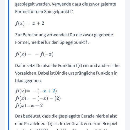
gespiegelt werden. Verwende dazu die zuvor gelernte
Formel für den Spiegelpunkt f'.
f
(
x
)
=
x
+
2
Zur Berechnung verwendest Du die zuvor gegebene
Formel, hierbei für den Spiegelpunkt f'.
f
'
(
x
)
=
-
f
(
-
x
)
Dafür setzt Du also die Funktion f(x) ein und änderst die
Vorzeichen. Dabei ist Dir die ursprüngliche Funktion in
blau gegeben.
f
'
(
x
)
=
-
(
-
x
+
2
)
f
'
(
x
)
=
-
(
-
x
)
-
(
2
)
f
'
(
x
)
=
x
-
2
Das bedeutet, dass die gespiegelte Gerade hierbei also
eine Parallele zu f(x) ist. In der Grafik wird zum Beispiel