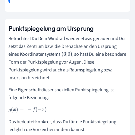
Punktspiegelung am Ursprung
Betrachtest Du Dein Windrad wieder etwas genauer und Du
setzt das Zentrum bzw. die Drehachse an den Ursprung
eines Koordinatensystems
, so hast Du eine besondere
(
0
|
0
)
Form der Punktspiegelung vor Augen. Diese
Punktspiegelung wird auch als Raumspiegelung bzw.
Inversion bezeichnet.
Eine Eigenschaft dieser speziellen Punktspiegelung ist
folgende Beziehung:
g
(
x
)
=
-
f
(
-
x
)
Das bedeutet konkret, dass Du für die Punktspiegelung
lediglich die Vorzeichen ändern kannst.