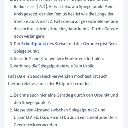
Radius
. Es wird also am Spiegelpunkt P ein
r
=
[
A
Z
]
Kreis gesetzt, der den Radius besitzt wie die Länge der
Strecke von A nach Z. Falls die zuvor gezeichnete Gerade
diesen Kreis nicht schneidet, dann kannst Du die Gerade
noch verlängern.
Der
Schnittpunkt
des Kreises mit der Geraden g ist Dein
Spiegelpunkt.
Schritte 2 und 3 für weitere Punkte wiederholen.
Verbinde die Spiegelpunkte wie Dein Urbild.
Falls Du ein Geodreieck verwenden möchtest, ist auch
hierbei relativ schnell der Bildpunkt ermittelt.
Zeichne auch hier eine Gerade g durch den Urpunkt und
den Spiegelpunkt Z.
Messe den Abstand zwischen Spiegelpunkt Z und
Urpunkt A ab. Dazu kannst Du auch ein Lineal oder Dein
Geodreieck verwenden.