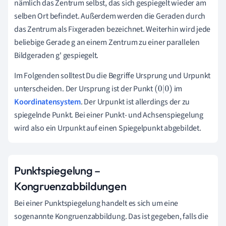
nämlich das Zentrum selbst, das sich gespiegelt wieder am
selben Ort befindet. Außerdem werden die Geraden durch
das Zentrum als Fixgeraden bezeichnet. Weiterhin wird jede
beliebige Gerade g an einem Zentrum zu einer parallelen
Bildgeraden g' gespiegelt.
Im Folgenden solltest Du die Begriffe Ursprung und Urpunkt
unterscheiden. Der Ursprung ist der Punkt
im
(
0
|
0
)
Koordinatensystem
. Der Urpunkt ist allerdings der zu
spiegelnde Punkt. Bei einer Punkt- und Achsenspiegelung
wird also ein Urpunkt auf einen Spiegelpunkt abgebildet.
Punktspiegelung –
Kongruenzabbildungen
Bei einer Punktspiegelung handelt es sich um eine
sogenannte Kongruenzabbildung. Das ist gegeben, falls die