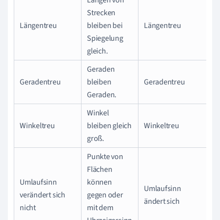
Strecken
Längentreu
bleiben bei
Längentreu
Spiegelung
gleich.
Geraden
Geradentreu
bleiben
Geradentreu
Geraden.
Winkel
Winkeltreu
bleiben gleich
Winkeltreu
groß.
Punkte von
Flächen
Umlaufsinn
können
Umlaufsinn
verändert sich
gegen oder
ändert sich
nicht
mit dem