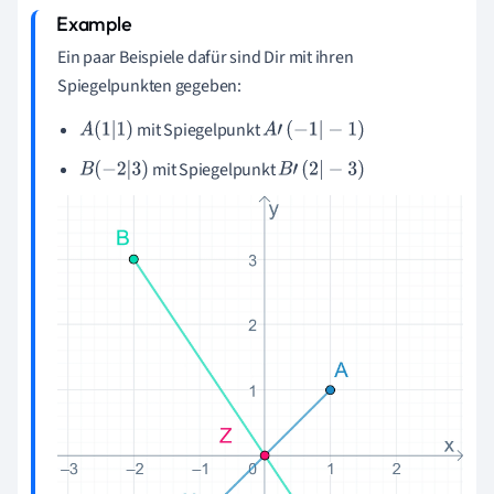
Ein paar Beispiele dafür sind Dir mit ihren
Spiegelpunkten gegeben:
mit Spiegelpunkt
A
(
1
|
1
)
A
'
(
-
1
|
-
1
)
mit Spiegelpunkt
B
(
-
2
|
3
)
B
'
(
2
|
-
3
)