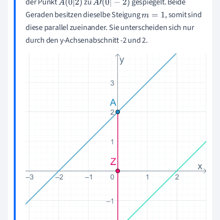
der Punkt
zu
gespiegelt. Beide
A
(
0
|
2
)
A
'
(
0
|
-
2
)
Geraden besitzen dieselbe Steigung
, somit sind
m
=
1
diese parallel zueinander. Sie unterscheiden sich nur
durch den y-Achsenabschnitt -2 und 2.