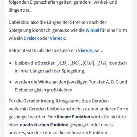
folgenden Eigenschaften gelten: geraden-, winkel- und
längentreu.
Dabei sind also die Längen der Strecken nach der
Spiegelung identisch, genauso wie die
Winkel
für eine Form
wie ein
Dreieck
oder
Viereck
.
Betrachtest Du als Beispiel also ein
Viereck
, so...
bleiben die Strecken
,
,
,
identisch
[
A
B
]
[
B
C
]
[
C
D
]
[
D
A
]
in ihrer Länge nach der Spiegelung.
werden die Winkel an den jeweiligen Punkten A, B, C und
D ebenso gleich groß bleiben.
Für die Geradentreue gilt insgesamt, dass Geraden
weiterhin Geraden bleiben und nicht zu einer anderen Form
gespiegelt werden. Eine
lineare Funktion
wird also nicht zu
einer
quadratischen Funktion
gespiegelt oder etwas
anderes, sondern nur zu dieser linearen Funktion.