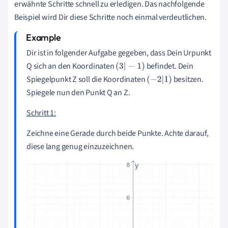
erwähnte Schritte schnell zu erledigen. Das nachfolgende
Beispiel wird Dir diese Schritte noch einmal verdeutlichen.
Dir ist in folgender Aufgabe gegeben, dass Dein Urpunkt
Q sich an den Koordinaten
befindet. Dein
(
3
|
-
1
)
Spiegelpunkt Z soll die Koordinaten
besitzen.
(
-
2
|
1
)
Spiegele nun den Punkt Q an Z.
Schritt 1:
Zeichne eine Gerade durch beide Punkte. Achte darauf,
diese lang genug einzuzeichnen.