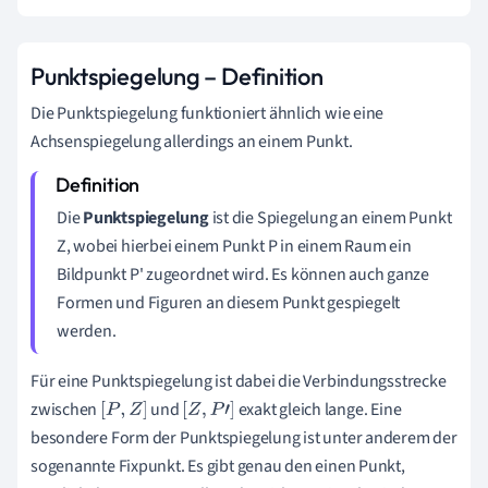
Punktspiegelung – Definition
Die Punktspiegelung funktioniert ähnlich wie eine
Achsenspiegelung allerdings an einem Punkt.
Die
Punktspiegelung
ist die Spiegelung an einem Punkt
Z, wobei hierbei einem Punkt P in einem Raum ein
Bildpunkt P' zugeordnet wird. Es können auch ganze
Formen und Figuren an diesem Punkt gespiegelt
werden.
Für eine Punktspiegelung ist dabei die Verbindungsstrecke
zwischen
und
exakt gleich lange. Eine
[
P
,
Z
]
[
Z
,
P
'
]
besondere Form der Punktspiegelung ist unter anderem der
sogenannte Fixpunkt. Es gibt genau den einen Punkt,