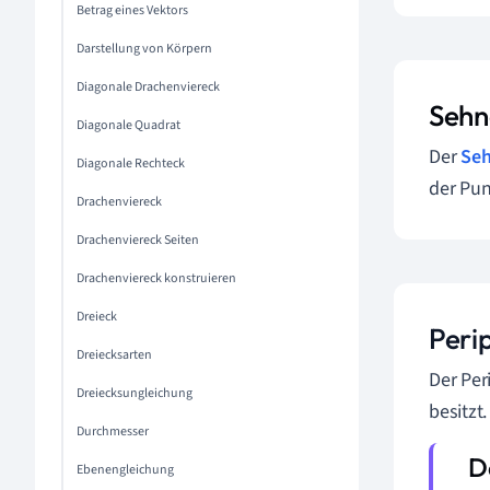
―
Betrag eines Vektors
Darstellung von Körpern
Diagonale Drachenviereck
Sehn
Diagonale Quadrat
Der
Seh
Diagonale Rechteck
der Pun
Drachenviereck
Drachenviereck Seiten
Drachenviereck konstruieren
Dreieck
Peri
Dreiecksarten
Der Per
Dreiecksungleichung
besitzt.
Durchmesser
Ebenengleichung