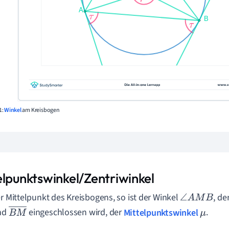
1:
Winkel
am Kreisbogen
elpunktswinkel/Zentriwinkel
er Mittelpunkt des Kreisbogens, so ist der Winkel
, de
∠
A
M
B
nd
eingeschlossen wird, der
Mittelpunktswinkel
.
B
M
μ