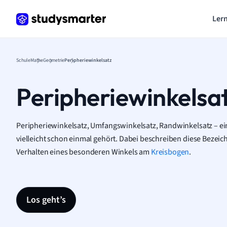
Lern
Schule
Mathe
Geometrie
Peripheriewinkelsatz
Peripheriewinkelsa
Peripheriewinkelsatz, Umfangswinkelsatz, Randwinkelsatz – ei
vielleicht schon einmal gehört. Dabei beschreiben diese Bezeic
Verhalten eines besonderen Winkels am
Kreisbogen
.
Los geht’s