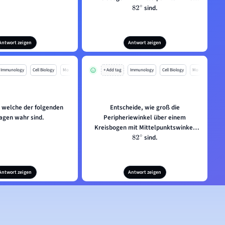
sind.
82
∘
Antwort zeigen
Antwort zeigen
Immunology
Cell Biology
Mo
+ Add tag
Immunology
Cell Biology
Mo
, welche der folgenden
Entscheide, wie groß die
agen wahr sind.
Peripheriewinkel über einem
Kreisbogen mit Mittelpunktswinkel
sind.
82
∘
Antwort zeigen
Antwort zeigen