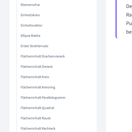
Ebenenschar
De
Ra
Einheitskreis
Pu
Einheitsvektor
be
Ellipse Mathe
Erster Strahlensatz
Flächeninhalt Drachenviereck
Flächeninhalt Dreieck
Flächeninhalt Kreis
Flächeninhalt Kreisring
Flächeninhalt Parallelogramm
Flächeninhalt Quadrat
Flächeninhalt Raute
Flächeninhalt Rechteck