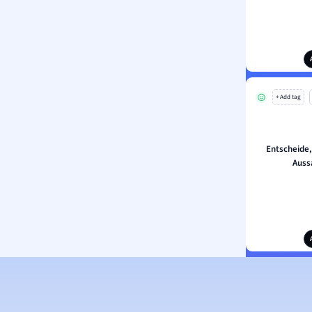
+ Add tag
Entscheide
Auss