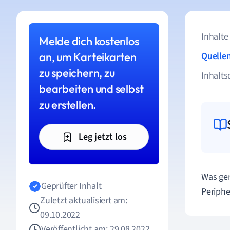
Inhalte
Melde dich kostenlos
an, um Karteikarten
Quelle
zu speichern, zu
Inhalts
bearbeiten und selbst
zu erstellen.
Leg jetzt los
Was ge
Geprüfter Inhalt
Periphe
Zuletzt aktualisiert am:
09.10.2022
Veröffentlicht am: 29.08.2022