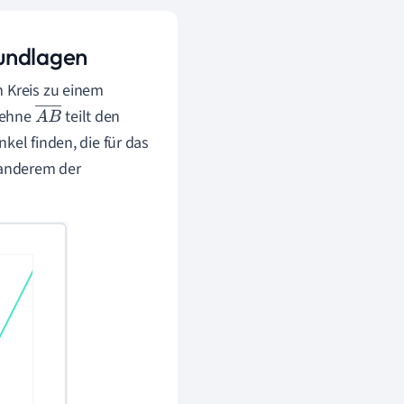
rundlagen
m Kreis zu einem
sehne
teilt den
A
B
kel finden, die für das
―
 anderem der