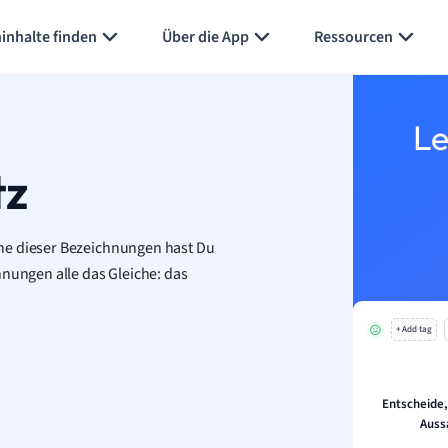
Karteikarten erstellen
Seite zusammenfassen
inhalte finden
Über die App
Ressourcen
Le
tz
ne dieser Bezeichnungen hast Du
hnungen alle das Gleiche: das
+ Add tag
Entscheide
Auss