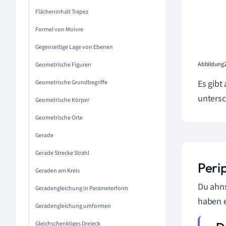
Flächeninhalt Trapez
Formel von Moivre
Gegenseitige Lage von Ebenen
Abbildung2
Geometrische Figuren
Es gibt
Geometrische Grundbegriffe
untersc
Geometrische Körper
Geometrische Orte
Gerade
Gerade Strecke Strahl
Perip
Geraden am Kreis
Du ahns
Geradengleichung in Parameterform
haben 
Geradengleichung umformen
Gleichschenkliges Dreieck