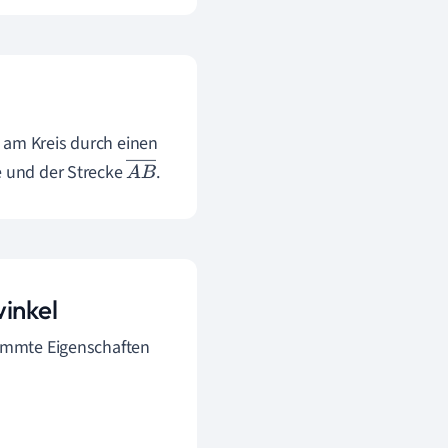
e am Kreis durch einen
e und der Strecke
.
A
B
―
inkel
timmte Eigenschaften