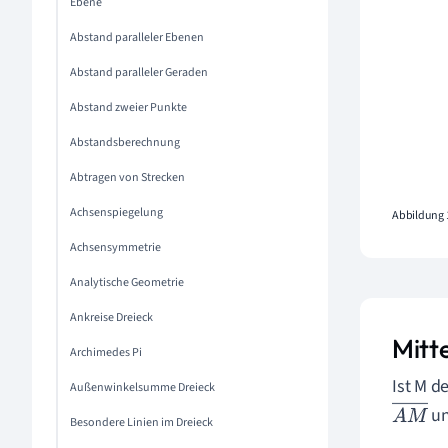
Ebene
Abstand paralleler Ebenen
Abstand paralleler Geraden
Abstand zweier Punkte
Abstandsberechnung
Abtragen von Strecken
Achsenspiegelung
Abbildung 
Achsensymmetrie
Analytische Geometrie
Ankreise Dreieck
Mitt
Archimedes Pi
Ist M d
Außenwinkelsumme Dreieck
u
A
M
Besondere Linien im Dreieck