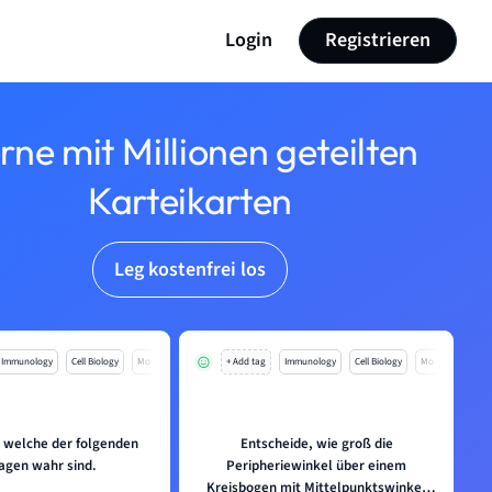
Login
Registrieren
rne mit Millionen geteilten
Karteikarten
Leg kostenfrei los
Immunology
Cell Biology
Mo
+ Add tag
Immunology
Cell Biology
Mo
, welche der folgenden
Entscheide, wie groß die
agen wahr sind.
Peripheriewinkel über einem
Kreisbogen mit Mittelpunktswinkel