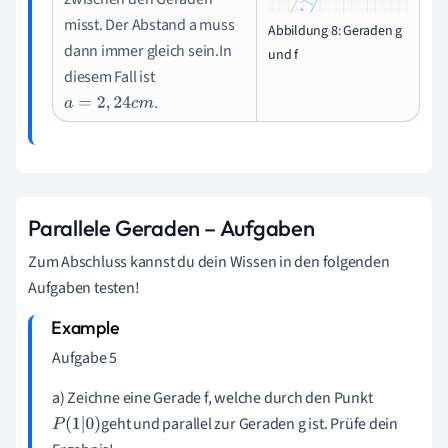
misst. Der Abstand a muss
Abbildung 8: Geraden g
dann immer gleich sein.In
und f
diesem Fall ist
.
a
=
2
,
24
c
m
Parallele Geraden – Aufgaben
Zum Abschluss kannst du dein Wissen in den folgenden
Aufgaben testen!
Aufgabe 5
a) Zeichne eine Gerade f, welche durch den Punkt
geht und parallel zur Geraden g ist. Prüfe dein
P
(
1
|
0
)