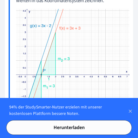
Werten in das Koordinatensystem zeichnen.
94% der StudySmarter-Nutzer erzielen mit unserer
kostenlosen Plattform bessere Noten.
Abbildung 12: Übungsaufgabe 5a)
Als Letztes kannst du jetzt noch dein Ergebnis prüfen,
Herunterladen
indem du den Abstand zwischen den beiden Geraden an