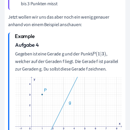
bis 3 Punkten misst
Jetzt wollen wir uns das aber noch ein wenig genauer
anhand von einem Beispiel anschauen:
Aufgabe 4
Gegeben ist eine Gerade g und der Punkt
,
P
(
1
|
3
)
welcher auf der Geraden f liegt. Die Gerade f ist parallel
zur Geraden g. Du sollst diese Gerade f zeichnen.