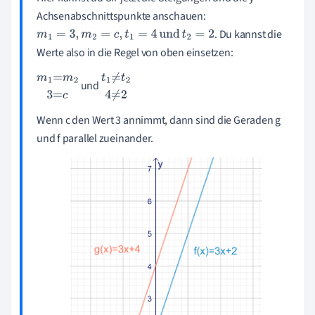
Achsenabschnittspunkte anschauen:
. Du kannst die
m
1
=
3
,
m
2
=
c
,
t
1
=
4
und
t
2
=
2
Werte also in die Regel von oben einsetzen:
und
m
1
=
m
2
3
t
1
≠
t
2
4
=
c
≠
2
Wenn c den Wert 3 annimmt, dann sind die Geraden g
und f parallel zueinander.