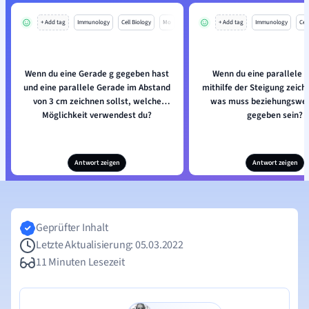
+ Add tag
Immunology
Cell Biology
Mo
+ Add tag
Immunology
Cell
Wenn du eine Gerade g gegeben hast
Wenn du eine parallele 
und eine parallele Gerade im Abstand
mithilfe der Steigung zeich
von 3 cm zeichnen sollst, welche
was muss beziehungswei
Möglichkeit verwendest du?
gegeben sein?
Antwort zeigen
Antwort zeigen
Geprüfter Inhalt
Letzte Aktualisierung: 05.03.2022
11 Minuten Lesezeit