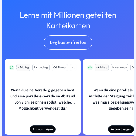
Lerne mit Millionen geteilten
Karteikarten
Leg kostenfrei los
+ Add tag
Immunology
Cell Biology
Mo
+ Add tag
Immunology
Cell
Wenn du eine Gerade g gegeben hast
Wenn du eine parallele 
und eine parallele Gerade im Abstand
mithilfe der Steigung zeich
von 3 cm zeichnen sollst, welche
was muss beziehungswei
Möglichkeit verwendest du?
gegeben sein?
Antwort zeigen
Antwort zeigen