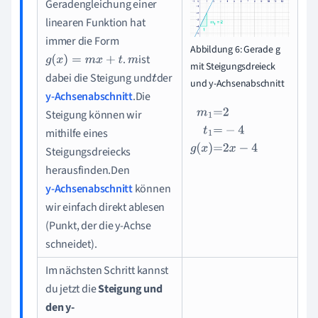
Geradengleichung einer
linearen Funktion hat
immer die Form
Abbildung 6: Gerade g
.
ist
g
(
x
)
=
m
x
+
t
m
mit Steigungsdreieck
dabei die Steigung und
der
t
und y-Achsenabschnitt
y-Achsenabschnitt
.Die
Steigung können wir
m
1
=
2
t
1
=
-
4
g
(
x
)
=
2
x
-
4
mithilfe eines
Steigungsdreiecks
herausfinden.Den
y-Achsenabschnitt
können
wir einfach direkt ablesen
(Punkt, der die y-Achse
schneidet).
Im nächsten Schritt kannst
du jetzt die
Steigung und
den y-