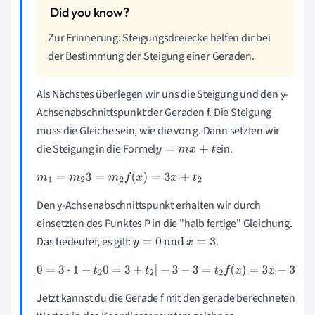
Zur Erinnerung: Steigungsdreiecke helfen dir bei
der Bestimmung der Steigung einer Geraden.
Als Nächstes überlegen wir uns die Steigung und den y-
Achsenabschnittspunkt der Geraden f. Die Steigung
muss die Gleiche sein, wie die von g. Dann setzten wir
die Steigung in die Formel
ein.
y
=
m
x
+
t
m
1
=
m
2
3
=
m
2
f
(
x
)
=
3
x
+
t
2
Den y-Achsenabschnittspunkt erhalten wir durch
einsetzten des Punktes P in die "halb fertige" Gleichung.
Das bedeutet, es gilt: ⁣
.
y
=
0
und
x
=
3
0
=
3
·
1
+
t
2
0
=
3
+
t
2
|
-
3
-
3
=
t
2
f
(
x
)
=
3
x
-
3
Jetzt kannst du die Gerade f mit den gerade berechneten