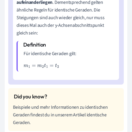
aufeinanderliegen
. Dementsprechend gelten
ähnliche Regeln für identische Geraden. Die
Steigungen sind auch wieder gleich, nur muss
dieses Mal auch der y-Achsenabschnittspunkt
gleich sein:
Für identische Geraden gilt:
m
1
=
m
2
t
1
=
t
2
Beispiele und mehr Informationen zu identischen
Geraden findest du in unserem Artikel identische
Geraden.