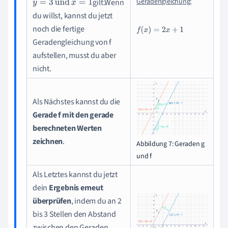
Geradengleichung:
gilt.Wenn
y
=
3
und
x
=
1
du willst, kannst du jetzt
noch die fertige
f
(
x
)
=
2
x
+
1
Geradengleichung von f
aufstellen, musst du aber
nicht.
Als Nächstes kannst du die
Gerade f mit den gerade
berechneten Werten
zeichnen
.
Abbildung 7: Geraden g
und f
Als Letztes kannst du jetzt
dein
Ergebnis erneut
überprüfen
, indem du an 2
bis 3 Stellen den Abstand
zwischen den Geraden