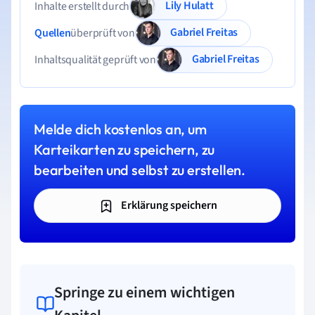
Lily Hulatt
Inhalte erstellt durch
Gabriel Freitas
Quellen
überprüft von
Gabriel Freitas
Inhaltsqualität geprüft von
Melde dich kostenlos an, um
Karteikarten zu speichern, zu
bearbeiten und selbst zu erstellen.
Erklärung speichern
Springe zu einem wichtigen