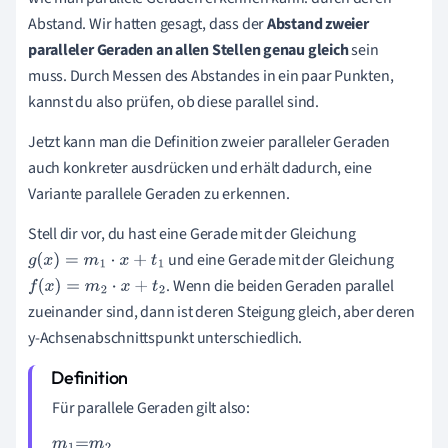
Abstand. Wir hatten gesagt, dass der
Abstand zweier
paralleler Geraden an allen Stellen genau gleich
sein
muss. Durch Messen des Abstandes in ein paar Punkten,
kannst du also prüfen, ob diese parallel sind.
Jetzt kann man die Definition zweier paralleler Geraden
auch konkreter ausdrücken und erhält dadurch, eine
Variante parallele Geraden zu erkennen.
Stell dir vor, du hast eine Gerade mit der Gleichung
und eine Gerade mit der Gleichung
g
(
x
)
=
m
1
·
x
+
t
1
. Wenn die beiden Geraden parallel
f
(
x
)
=
m
2
·
x
+
t
2
zueinander sind, dann ist deren Steigung gleich, aber deren
y-Achsenabschnittspunkt unterschiedlich.
Für parallele Geraden gilt also: