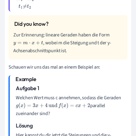
m
1
=
m
2
t
1
≠
t
2
Zur Erinnerung: lineare Geraden haben die Form
, wobei m die Steigung und t der y-
y
=
m
·
x
+
t
Achsenabschnittspunkt ist.
Schauen wir uns das mal an einem Beispiel an:
Aufgabe 1
Welchen Wert muss c annehmen, sodass die Geraden
parallel
g
(
x
)
=
3
x
+
4
und
f
(
x
)
=
c
x
+
2
zueinander sind?
Lösung
Hier kannst du dir jetzt die Steigungen und die y-