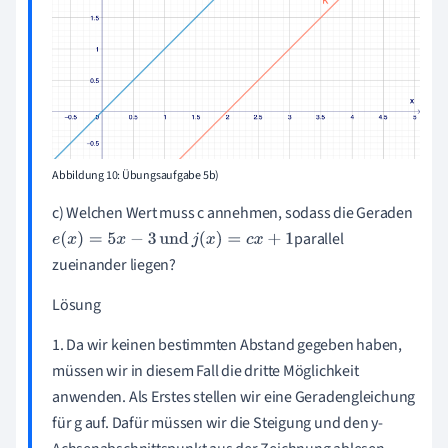
Abbildung 10: Übungsaufgabe 5b)
c) Welchen Wert muss c annehmen, sodass die Geraden
parallel
e
(
x
)
=
5
x
-
3
und
j
(
x
)
=
c
x
+
1
zueinander liegen?
Lösung
1. Da wir keinen bestimmten Abstand gegeben haben,
müssen wir in diesem Fall die dritte Möglichkeit
anwenden. Als Erstes stellen wir eine Geradengleichung
für g auf. Dafür müssen wir die Steigung und den y-