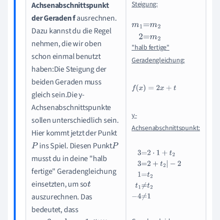
Steigung:
Achsenabschnittspunkt
der Geraden f
ausrechnen.
Dazu kannst du die Regel
m
1
=
m
2
2
=
m
2
nehmen, die wir oben
"halb fertige"
schon einmal benutzt
Geradengleichung:
haben:Die Steigung der
beiden Geraden muss
f
(
x
)
=
2
x
+
t
gleich sein.Die y-
Achsenabschnittspunkte
y-
sollen unterschiedlich sein.
Achsenabschnittspunkt:
Hier kommt jetzt der Punkt
ins Spiel. Diesen Punkt
P
P
musst du in deine "halb
fertige" Geradengleichung
3
=
2
·
1
+
t
2
3
=
2
+
t
2
|
-
2
1
=
t
2
t
1
≠
t
2
-
4
≠
1
einsetzten, um so
t
auszurechnen. Das
bedeutet, dass