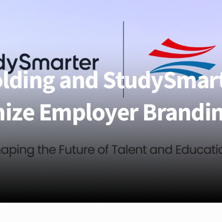
lding and StudySmart
nize Employer Brandi