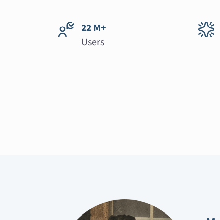
22 M+
Users