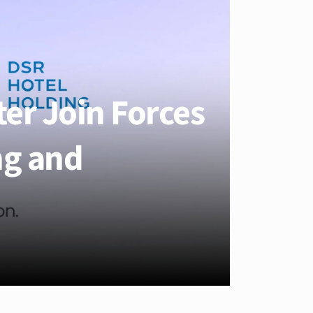
er Join Forces
ng and