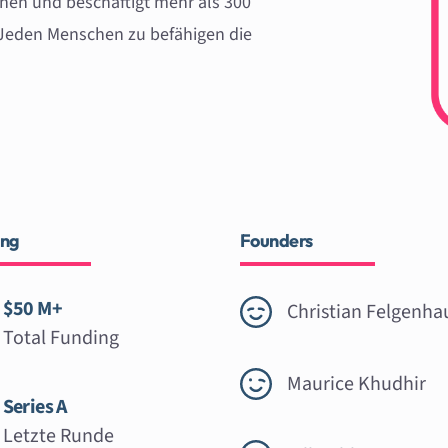
hen und beschäftigt mehr als 300
: Jeden Menschen zu befähigen die
ing
Founders
$50 M+
Christian Felgenha
Total Funding
Maurice Khudhir
Series A
Letzte Runde