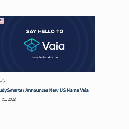
WS
udySmarter Announces New US Name Vaia
i 31, 2023