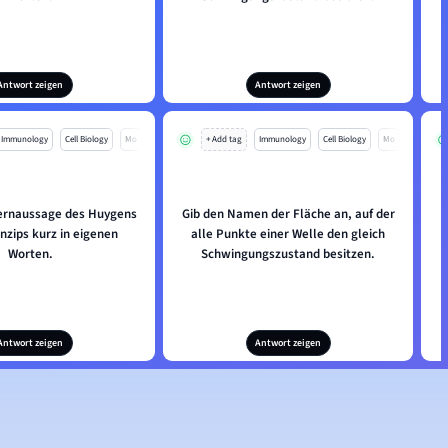
Antwort zeigen
Antwort zeigen
Immunology
Cell Biology
Mo
+ Add tag
Immunology
Cell Biology
Mo
Kernaussage des Huygens
Gib den Namen der Fläche an, auf der
nzips kurz in eigenen
alle Punkte einer Welle den gleich
Worten.
Schwingungszustand besitzen.
Antwort zeigen
Antwort zeigen