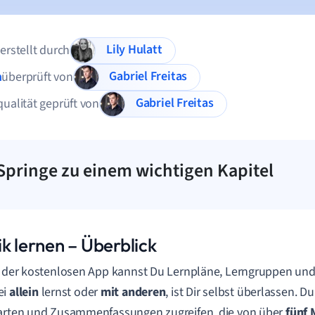
Lily Hulatt
 erstellt durch
Gabriel Freitas
n
überprüft von
Gabriel Freitas
qualität geprüft von
Springe zu einem wichtigen Kapitel
k lernen – Überblick
e der kostenlosen App kannst Du
Lernpläne, Lerngruppen
un
ei
allein
lernst oder
mit
anderen
, ist Dir selbst überlassen. 
arten und Zusammenfassungen zugreifen, die von über
fünf 