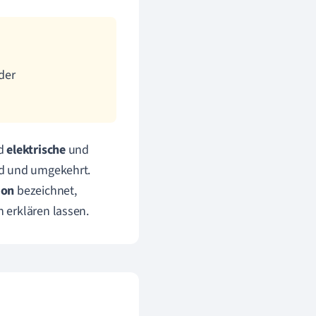
der
d
elektrische
und
ld und umgekehrt.
ion
bezeichnet,
 erklären lassen.