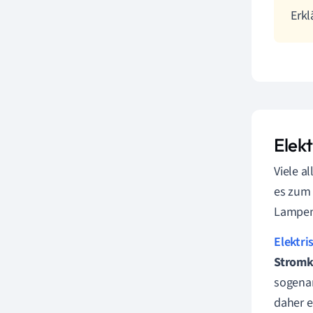
Erkl
Elekt
Viele a
es zum 
Lampen
Elektri
Stromk
sogenan
daher e