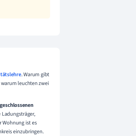
itätslehre
. Warum gibt
r warum leuchten zwei
geschlossenen
e Ladungsträger,
r Wohnung ist es
kreis einzubringen.