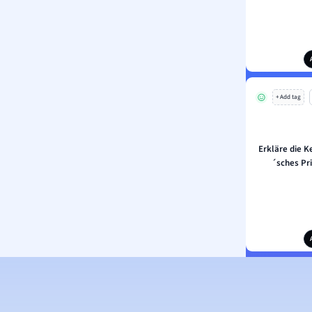
+ Add tag
Erkläre die 
´sches Pri