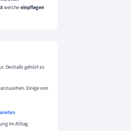
st
welche
einpflegen
ur. Deshalb gehört es
k anzusehen. Einige von
laneten
ung im Alltag