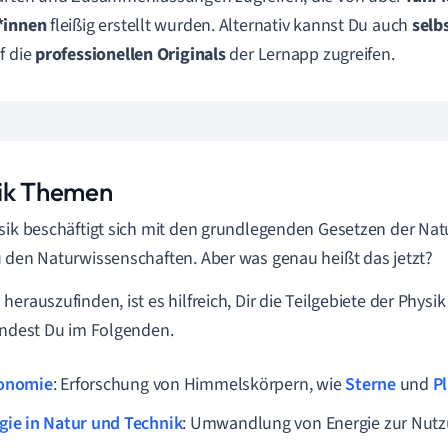
*innen
fleißig erstellt wurden. Alternativ kannst Du auch
selb
f die
professionellen
Originals
der Lernapp zugreifen.
ik Themen
sik beschäftigt sich mit den grundlegenden Gesetzen der Nat
 den Naturwissenschaften. Aber was genau heißt das jetzt?
herauszufinden, ist es hilfreich, Dir die Teilgebiete der Physi
indest Du im Folgenden.
onomie
: Erforschung von Himmelskörpern, wie
Sterne
und
P
gie in Natur und Technik
: Umwandlung von Energie zur Nutz