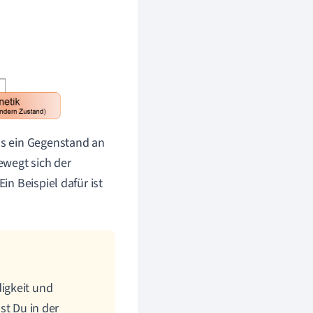
ss ein Gegenstand an
wegt sich der
n Beispiel dafür ist
igkeit und
st Du in der