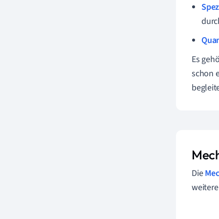
Spez
durc
Qua
Es geh
schon e
begleit
Mech
Die
Mec
weitere