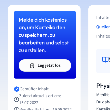
Inhalte
Melde dich kostenlos
an, um Karteikarten
Quelle
zu speichern, zu
Inhalts
bearbeiten und selbst
zu erstellen.
Leg jetzt los
Physi
Geprüfter Inhalt
Mithilf
Zuletzt aktualisiert am:
Du dab
15.07.2022
Karteik
Veröffentlicht am: 19.05.2022