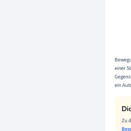
Bewegu
einer St
Gegenst
ein Aut
Zu d
Bes