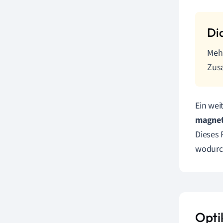
Meh
Zus
Ein wei
magnet
Dieses 
wodurch
Opti