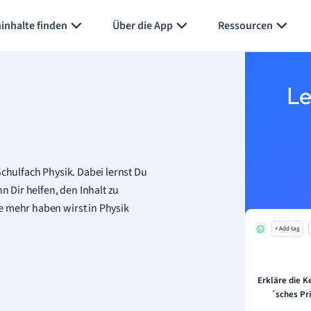
Karteikarten erstellen
Seite zusammenfassen
inhalte finden
Über die App
Ressourcen
Le
Schulfach Physik. Dabei lernst Du
 Dir helfen, den Inhalt zu
e mehr haben wirst in Physik
+ Add tag
Erkläre die 
´sches Pri