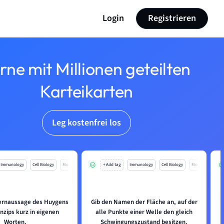
Login
Registrieren
rne mit Millionen geteilten
Karteikarten
Leg kostenfrei los
Immunology
Cell Biology
Mo
+ Add tag
Immunology
Cell Biology
Mo
Kernaussage des Huygens
Gib den Namen der Fläche an, auf der
nzips kurz in eigenen
alle Punkte einer Welle den gleich
Worten.
Schwingungszustand besitzen.