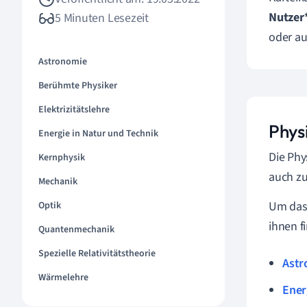
Nutzer
5 Minuten Lesezeit
oder au
Astronomie
Berühmte Physiker
Elektrizitätslehre
Phys
Energie in Natur und Technik
Die Phy
Kernphysik
auch zu
Mechanik
Um das 
Optik
ihnen f
Quantenmechanik
Spezielle Relativitätstheorie
Astr
Wärmelehre
Ener