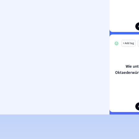
+ Add tag
Wie unt
Oktaederwürf