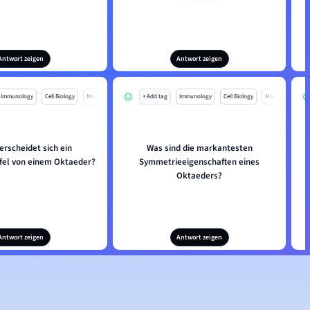
Antwort zeigen
Antwort zeigen
Immunology
Cell Biology
Mo
+ Add tag
Immunology
Cell Biology
Mo
erscheidet sich ein
Was sind die markantesten
el von einem Oktaeder?
Symmetrieeigenschaften eines
Oktaeders?
Antwort zeigen
Antwort zeigen