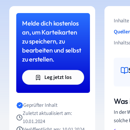
Inhalte
Melde dich kostenlos
an, um Karteikarten
Quelle
zu speichern, zu
Inhalts
bearbeiten und selbst
zu erstellen.
Leg jetzt los
Was 
Geprüfter Inhalt
In der 
Zuletzt aktualisiert am:
solche 
10.01.2024
Veröffentlicht am: 10.01.2024