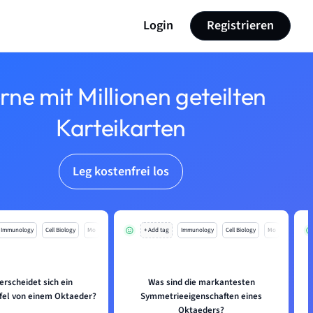
Login
Registrieren
rne mit Millionen geteilten
Karteikarten
Leg kostenfrei los
Immunology
Cell Biology
Mo
+ Add tag
Immunology
Cell Biology
Mo
erscheidet sich ein
Was sind die markantesten
el von einem Oktaeder?
Symmetrieeigenschaften eines
Oktaeders?