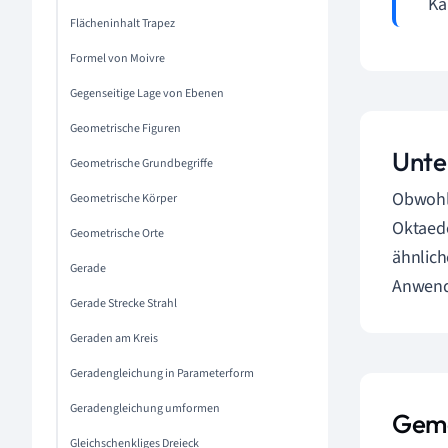
Ka
Flächeninhalt Trapez
Formel von Moivre
Gegenseitige Lage von Ebenen
Geometrische Figuren
Unte
Geometrische Grundbegriffe
Obwohl 
Geometrische Körper
Oktaede
Geometrische Orte
ähnlich
Gerade
Anwend
Gerade Strecke Strahl
Geraden am Kreis
Geradengleichung in Parameterform
Geradengleichung umformen
Geme
Gleichschenkliges Dreieck