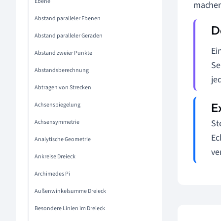
Ebene
machen
Abstand paralleler Ebenen
Abstand paralleler Geraden
Ei
Abstand zweier Punkte
Se
Abstandsberechnung
je
Abtragen von Strecken
Achsenspiegelung
St
Achsensymmetrie
Ec
Analytische Geometrie
ve
Ankreise Dreieck
Archimedes Pi
Außenwinkelsumme Dreieck
Besondere Linien im Dreieck