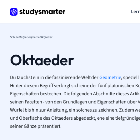
Lern
Schule
Mathe
Geometrie
Oktaeder
Oktaeder
Du tauchst ein in die faszinierende Welt der
Geometrie
, speziel
Hinter diesem Begriff verbirgt sich eine der fünf platonischen Kö
Eigenschaften bestechen. Die folgenden Abschnitte dieses Artik
seinen Facetten - von den Grundlagen und Eigenschaften über 
Würfel bis hin zur Anleitung, ein solches zu zeichnen. Zudem 
und Oberfläche des Oktaeders abgedeckt, ehe eine tiefgründig
seiner Gänze präsentiert.