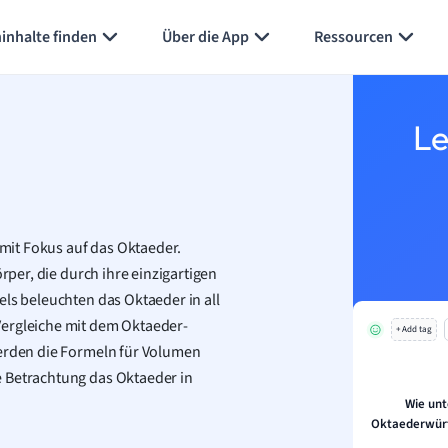
Karteikarten erstellen
Seite zusammenfassen
inhalte finden
Über die App
Ressourcen
Le
l mit Fokus auf das Oktaeder.
rper, die durch ihre einzigartigen
els beleuchten das Oktaeder in all
Vergleiche mit dem Oktaeder-
+ Add tag
werden die Formeln für Volumen
e Betrachtung das Oktaeder in
Wie unt
Oktaederwürf