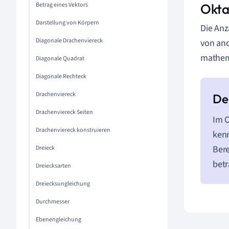
Betrag eines Vektors
Okta
Darstellung von Körpern
Die Anz
Diagonale Drachenviereck
von and
mathem
Diagonale Quadrat
Diagonale Rechteck
Drachenviereck
Drachenviereck Seiten
Im O
Drachenviereck konstruieren
kenn
Bere
Dreieck
bet
Dreiecksarten
Dreiecksungleichung
Durchmesser
Ebenengleichung