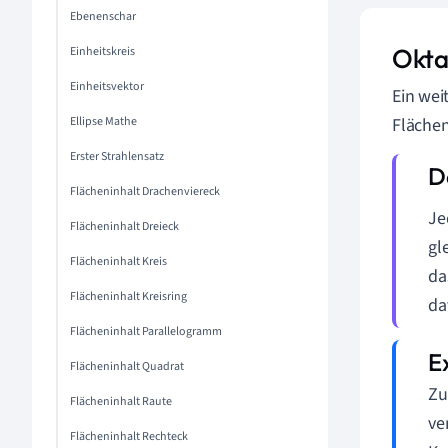
Ebenenschar
Okta
Einheitskreis
Einheitsvektor
Ein wei
Ellipse Mathe
Flächen
Erster Strahlensatz
Flächeninhalt Drachenviereck
Je
Flächeninhalt Dreieck
gl
Flächeninhalt Kreis
da
Flächeninhalt Kreisring
da
Flächeninhalt Parallelogramm
Flächeninhalt Quadrat
Zu
Flächeninhalt Raute
ve
Flächeninhalt Rechteck