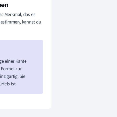
men
es Merkmal, das es
 bestimmen, kannst du
ge einer Kante
 Formel zur
nzigartig. Sie
fels ist.