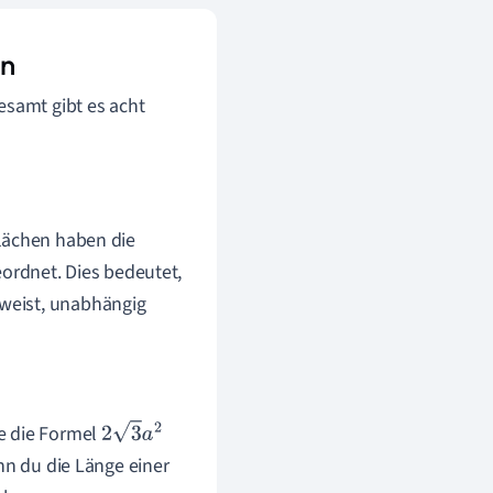
en
esamt gibt es acht
Flächen haben die
ordnet. Dies bedeutet,
fweist, unabhängig
e die Formel
2
3
a
2
nn du die Länge einer