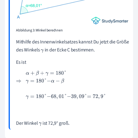
Abbildung 3: Winkel berechnen
Mithilfe des Innenwinkelsatzes kannst Du jetzt die Größe
des Winkels
in der Ecke C bestimmen.
γ
Es ist
α
+
β
+
γ
=
180
°
⇒
γ
=
180
°
-
α
-
β
γ
=
180
°
-
68
,
01
°
-
39
,
09
°
=
72
,
9
°
Der Winkel
ist 72,9° groß.
γ