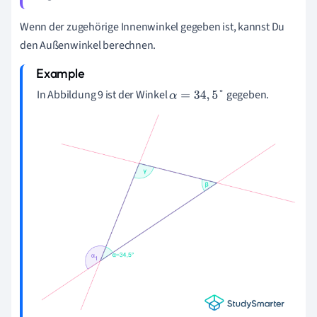
Wenn der zugehörige Innenwinkel gegeben ist, kannst Du
den Außenwinkel berechnen.
In Abbildung 9 ist der Winkel
gegeben.
α
=
34
,
5
°