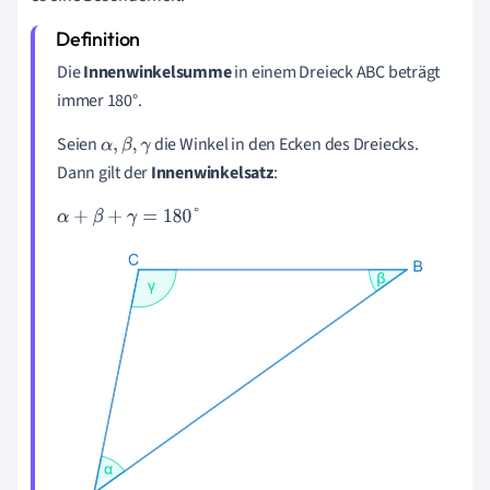
Die
Innenwinkelsumme
in einem Dreieck ABC beträgt
immer 180°.
Seien
die Winkel in den Ecken des Dreiecks.
α
,
β
,
γ
Dann gilt der
Innenwinkelsatz
:
α
+
β
+
γ
=
180
°