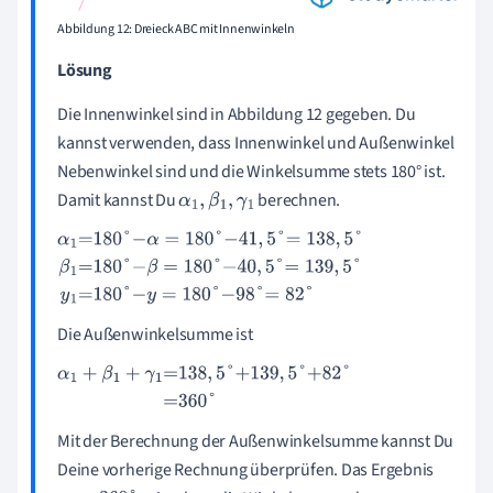
Abbildung 12: Dreieck ABC mit Innenwinkeln
Lösung
Die Innenwinkel sind in Abbildung 12 gegeben. Du
kannst verwenden, dass Innenwinkel und Außenwinkel
Nebenwinkel sind und die Winkelsumme stets 180° ist.
Damit kannst Du
berechnen.
α
1
,
β
1
,
γ
1
α
1
=
180
°
-
α
=
180
°
-
41
,
5
°
=
138
,
5
°
β
1
=
180
°
-
β
=
180
°
-
40
,
5
°
=
139
,
5
°
y
1
=
180
°
-
y
=
180
°
-
98
°
=
82
°
Die Außenwinkelsumme ist
α
1
+
β
1
+
γ
1
=
138
,
5
°
+
139
,
5
°
+
82
°
=
360
°
Mit der Berechnung der Außenwinkelsumme kannst Du
Deine vorherige Rechnung überprüfen. Das Ergebnis