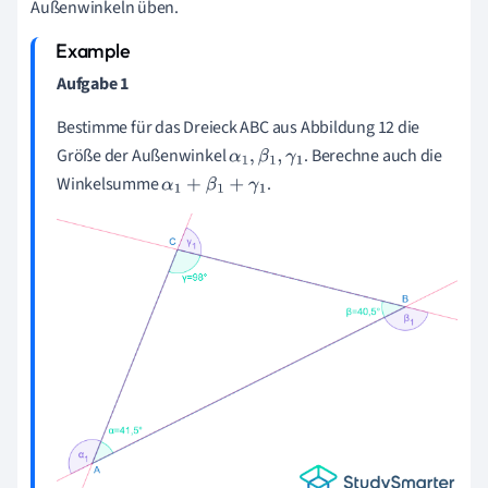
Außenwinkeln üben.
Aufgabe 1
Bestimme für das Dreieck ABC aus Abbildung 12 die
Größe der Außenwinkel
. Berechne auch die
α
1
,
β
1
,
γ
1
Winkelsumme
.
α
1
+
β
1
+
γ
1