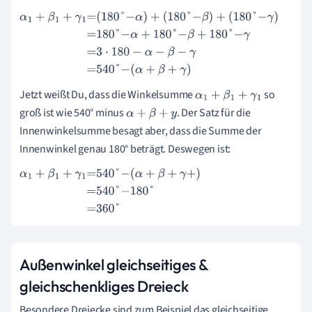
α
1
+
β
1
+
γ
1
=
180
°
-
α
+
180
°
-
β
+
180
°
-
γ
=
180
°
-
α
+
180
°
-
β
+
180
°
-
γ
=
3
·
180
-
α
-
β
-
γ
=
540
°
-
α
+
β
+
γ
Jetzt weißt Du, dass die Winkelsumme
so
α
1
+
β
1
+
γ
1
groß ist wie 540° minus
. Der Satz für die
α
+
β
+
y
Innenwinkelsumme besagt aber, dass die Summe der
Innenwinkel genau 180° beträgt. Deswegen ist:
α
1
+
β
1
+
γ
1
=
540
°
-
α
+
β
+
γ
+
=
540
°
-
180
°
=
360
°
Außenwinkel gleichseitiges &
gleichschenkliges Dreieck
Besondere Dreiecke sind zum Beispiel das gleichseitige