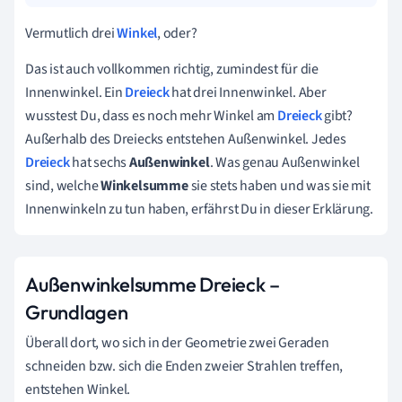
Vermutlich drei
Winkel
, oder?
Das ist auch vollkommen richtig, zumindest für die
Innenwinkel. Ein
Dreieck
hat drei Innenwinkel. Aber
wusstest Du, dass es noch mehr Winkel am
Dreieck
gibt?
Außerhalb des Dreiecks entstehen Außenwinkel. Jedes
Dreieck
hat sechs
Außenwinkel
. Was genau Außenwinkel
sind, welche
Winkelsumme
sie stets haben und was sie mit
Innenwinkeln zu tun haben, erfährst Du in dieser Erklärung.
Außenwinkelsumme Dreieck –
Grundlagen
Überall dort, wo sich in der Geometrie zwei Geraden
schneiden bzw. sich die Enden zweier Strahlen treffen,
entstehen Winkel.