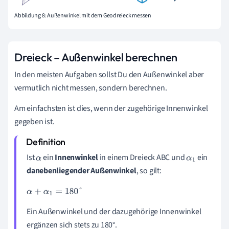
Abbildung 8: Außenwinkel mit dem Geodreieck messen
Dreieck – Außenwinkel berechnen
In den meisten Aufgaben sollst Du den Außenwinkel aber
vermutlich nicht messen, sondern berechnen.
Am einfachsten ist dies, wenn der zugehörige Innenwinkel
gegeben ist.
Ist
ein
Innenwinkel
in einem Dreieck ABC und
ein
α
α
1
danebenliegender Außenwinkel
, so gilt:
α
+
α
1
=
180
°
Ein Außenwinkel und der dazugehörige Innenwinkel
ergänzen sich stets zu 180°.