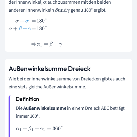
der Innenwinkel,
auch zusammen mit den beiden
α
anderen Innenwinkeln
genau 180° ergibt.
β
und
γ
α
+
α
1
=
180
°
α
+
β
+
γ
=
180
°
⇒
α
1
=
β
+
γ
Außenwinkelsumme Dreieck
Wie bei der Innenwinkelsumme von Dreiecken gibt es auch
eine stets gleiche Außenwinkelsumme.
Die
Außenwinkelsumme
in einem Dreieck ABC beträgt
immer 360°.
α
1
+
β
1
+
γ
1
=
360
°