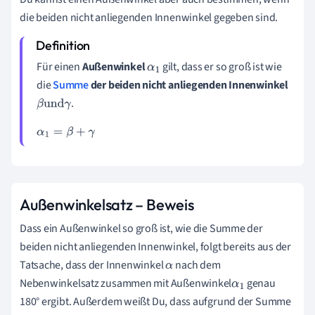
die beiden nicht anliegenden Innenwinkel gegeben sind.
Für einen
Außenwinkel
gilt, dass er so groß ist wie
α
1
die
Summe
der beiden nicht anliegenden Innenwinkel
.
β
und
γ
α
1
=
β
+
γ
Außenwinkelsatz – Beweis
Dass ein Außenwinkel so groß ist, wie die Summe der
beiden nicht anliegenden Innenwinkel, folgt bereits aus der
Tatsache, dass der Innenwinkel
nach dem
α
Nebenwinkelsatz zusammen mit Außenwinkel
genau
α
1
180° ergibt. Außerdem weißt Du, dass aufgrund der Summe