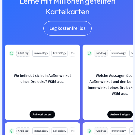
Lerne mit Millionen geteilten
Karteikarten
Leg kostenfrei los
+ Add tag
Immunology
Cell Biology
Mo
+ Add tag
Immunology
Cell
Wo befindet sich ein Außenwinkel
Welche Aussagen über
eines Dreiecks? Wähl aus.
Außenwinkel und den ben
Innenwinkel eines Dreiecks i
Wähl aus.
Antwort zeigen
Antwort zeigen
+ Add tag
Immunology
Cell Biology
Mo
+ Add tag
Immunology
Cell