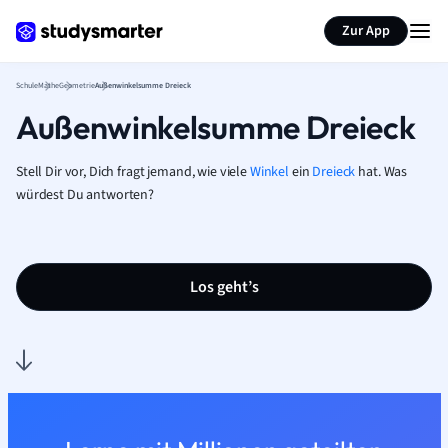
Karteikarten erstellen
Seite zusammenfassen
Zur App
Schule
Mathe
Geometrie
Außenwinkelsumme Dreieck
Außenwinkelsumme Dreieck
Stell Dir vor, Dich fragt jemand, wie viele
Winkel
ein
Dreieck
hat. Was
würdest Du antworten?
Los geht’s