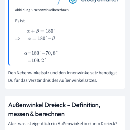
Abbildung 5: Nebenwinkel berechnen
Es ist
α
+
β
=
180
°
⇒
α
=
180
°
-
β
α
=
180
°
-
70
,
8
°
=
109
,
2
°
Den Nebenwinkelsatz und den Innenwinkelsatz benötigst
Du für das Verständnis des Außenwinkelsatzes.
Außenwinkel Dreieck – Definition,
messen & berechnen
Aber was ist eigentlich ein Außenwinkel in einem Dreieck?