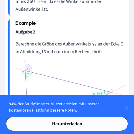
muss
sein, da es die Winkelsumme der
360
°
Außenwinkel ist.
Aufgabe 2
Berechne die Größe des Außenwinkels
an der Ecke C
γ
1
in Abbildung 13 mit nur einem Rechenschritt.
94% der StudySmarter-Nutzer erzielen mit unserer
kostenlosen Plattform bessere Noten.
Herunterladen