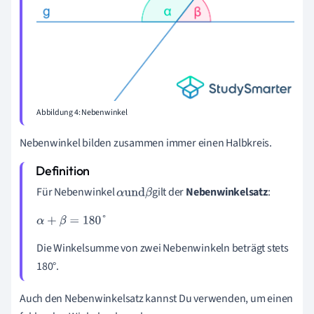
Abbildung 4: Nebenwinkel
Nebenwinkel bilden zusammen immer einen Halbkreis.
Für Nebenwinkel
gilt der
Nebenwinkelsatz
:
α
und
β
α
+
β
=
180
°
Die Winkelsumme von zwei Nebenwinkeln beträgt stets
180°.
Auch den Nebenwinkelsatz kannst Du verwenden, um einen