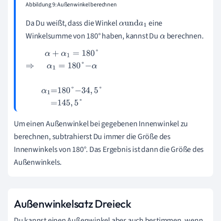
Abbildung 9: Außenwinkel berechnen
Da Du weißt, dass die Winkel
eine
α
und
a
1
Winkelsumme von 180° haben, kannst Du
berechnen.
α
α
+
α
1
=
180
°
⇒
α
1
=
180
°
-
α
α
1
=
180
°
-
34
,
5
°
=
145
,
5
°
Um einen Außenwinkel bei gegebenen Innenwinkel zu
berechnen, subtrahierst Du immer die Größe des
Innenwinkels von 180°. Das Ergebnis ist dann die Größe des
Außenwinkels.
Außenwinkelsatz Dreieck
Du kannst einen Außenwinkel aber auch bestimmen, wenn