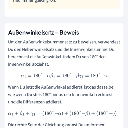
sind immer gleich groß.
Außenwinkelsatz – Beweis
Um den Außenwinkelsummensatz zu beweisen, verwendest
Du den Nebenwinkelsatz und die Innenwinkelsumme. Du
berechnest die Außenwinkel, indem Du von 180° den
Innenwinkel abziehst.
α
1
=
180
°
-
α
β
1
=
180
°
-
β
γ
1
=
180
°
-
γ
Wenn Du jetzt die Außenwinkel addierst, ist das dasselbe,
wie wenn Du stets 180° minus den Innenwinkel rechnest
und die Differenzen addierst.
α
1
+
β
1
+
γ
1
=
180
°
-
α
+
180
°
-
β
+
180
°
-
γ
Die rechte Seite der Gleichung kannst Du umformen: