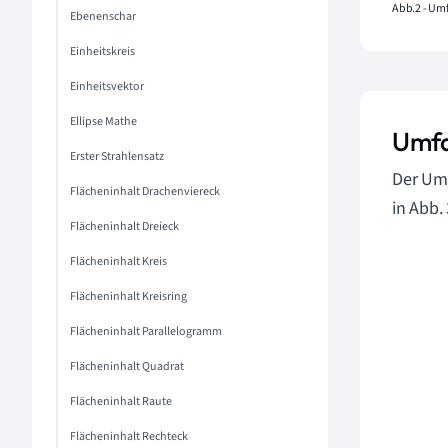
Abb.2 - Umf
Ebenenschar
Einheitskreis
Einheitsvektor
Ellipse Mathe
Umfa
Erster Strahlensatz
Der Umf
Flächeninhalt Drachenviereck
in Abb.
Flächeninhalt Dreieck
Flächeninhalt Kreis
Flächeninhalt Kreisring
Flächeninhalt Parallelogramm
Flächeninhalt Quadrat
Flächeninhalt Raute
Flächeninhalt Rechteck