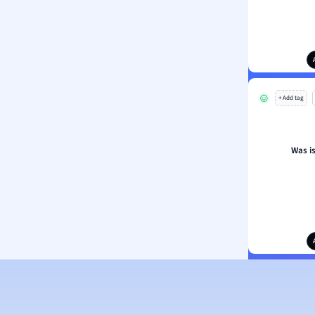
+ Add tag
Was i