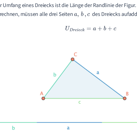
r Umfang eines Dreiecks ist die Länge der Randlinie der Figu
rechnen, müssen alle drei Seiten
des Dreiecks aufadd
a
,
b
,
c
U
D
r
e
i
e
c
k
=
a
+
b
+
c