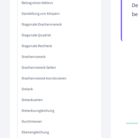
Betrag eines Vektors
De
be
Darstellung von Körpern
Diagonale Drachenviereck
Diagonale Quadrat
Diagonale Rechteck
Drachenviereck
Drachenviereck Seiten
Drachenviereck konstruieren
Dreieck
Dreiecksarten
Dreiecksungleichung
Durchmesser
Ebenengleichung