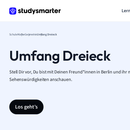
Lern
Schule
Mathe
Geometrie
Umfang Dreieck
Umfang Dreieck
Stell Dir vor, Du bist mit Deinen Freund*innen in Berlin und ih
Sehenswürdigkeiten anschauen.
Los geht’s