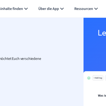
Karteikarten erstellen
Seite zusammenfassen
inhalte finden
Über die App
Ressourcen
Le
r möchtet Euch verschiedene
+ Add tag
Was i