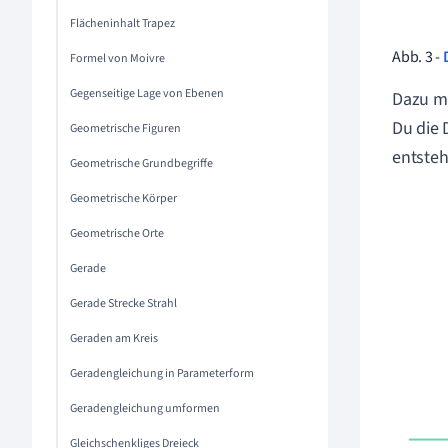
Flächeninhalt Trapez
Abb. 3 -
Formel von Moivre
Gegenseitige Lage von Ebenen
Dazu mu
Du die 
Geometrische Figuren
entsteh
Geometrische Grundbegriffe
Geometrische Körper
Geometrische Orte
Gerade
Gerade Strecke Strahl
Geraden am Kreis
Geradengleichung in Parameterform
Geradengleichung umformen
Gleichschenkliges Dreieck