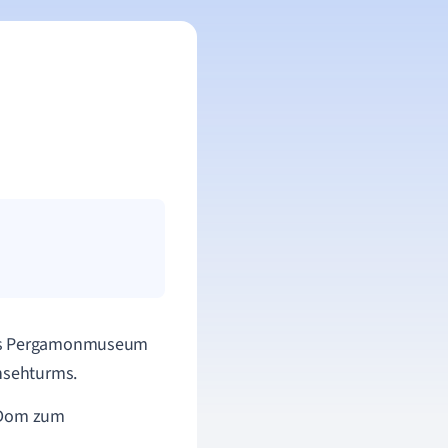
 das Pergamonmuseum
rnsehturms.
n Dom zum