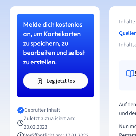
Inhalte
Melde dich kostenlos
an, um Karteikarten
Quelle
zu speichern, zu
Inhalts
bearbeiten und selbst
zu erstellen.
Leg jetzt los
Auf de
Geprüfter Inhalt
und den
Zuletzt aktualisiert am:
Nun möc
20.02.2023
Pergam
Veröffentlicht am: 17.01.2022