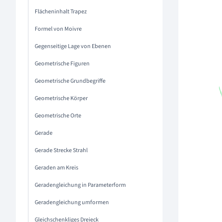
Flächeninhalt Trapez
Formel von Moivre
Gegenseitige Lage von Ebenen
Geometrische Figuren
Geometrische Grundbegriffe
Geometrische Körper
Geometrische Orte
Gerade
Gerade Strecke Strahl
Geraden am Kreis
Geradengleichung in Parameterform
Geradengleichung umformen
Gleichschenkliges Dreieck