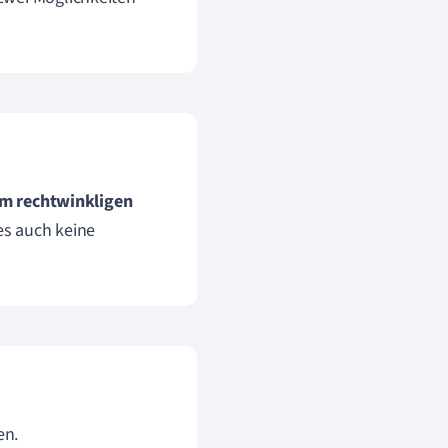
 im rechtwinkligen
es auch keine
en.