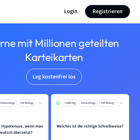
Login
Registrieren
rne mit Millionen geteilten
Karteikarten
Leg kostenfrei los
Immunology
Cell Biology
Mo
+ Add tag
Immunology
Cell Biology
Mo
t Hypotenuse, wenn man
Welches ist die richtige Schreibweise?
Deutsch übersetzt?