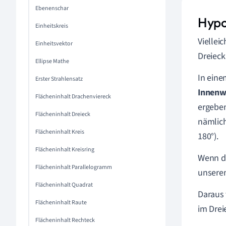
Ebenenschar
Hypo
Einheitskreis
Viellei
Einheitsvektor
Dreieck
Ellipse Mathe
In eine
Erster Strahlensatz
Innen
Flächeninhalt Drachenviereck
ergeben
Flächeninhalt Dreieck
nämlich
Flächeninhalt Kreis
180°).
Flächeninhalt Kreisring
Wenn di
Flächeninhalt Parallelogramm
unsere
Flächeninhalt Quadrat
Daraus 
Flächeninhalt Raute
im Drei
Flächeninhalt Rechteck