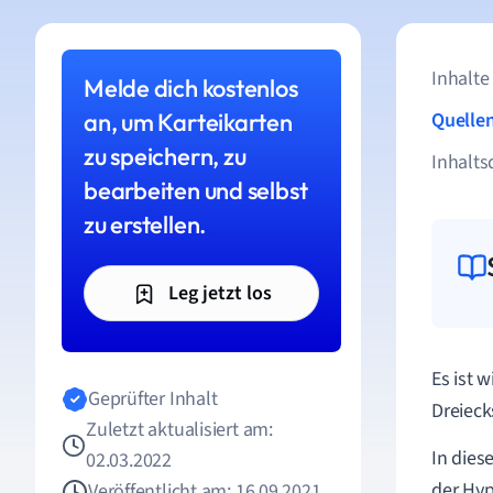
Inhalte
Melde dich kostenlos
an, um Karteikarten
Quelle
zu speichern, zu
Inhalts
bearbeiten und selbst
zu erstellen.
Leg jetzt los
Es ist w
Geprüfter Inhalt
Dreieck
Zuletzt aktualisiert am:
In dies
02.03.2022
der Hyp
Veröffentlicht am: 16.09.2021