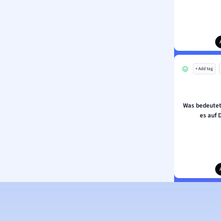
+ Add tag
Was bedeute
es auf 