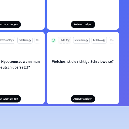
Antwort zeigen
Antwort zeigen
Immunology
Cell Biology
Mo
+ Add tag
Immunology
Cell Biology
Mo
t Hypotenuse, wenn man
Welches ist die richtige Schreibweise?
Deutsch übersetzt?
Antwort zeigen
Antwort zeigen