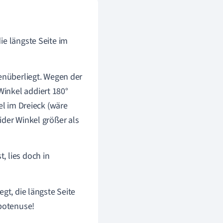
ie längste Seite im
genüberliegt. Wegen der
Winkel addiert 180°
el im Dreieck (wäre
ider Winkel größer als
, lies doch in
gt, die längste Seite
ypotenuse!