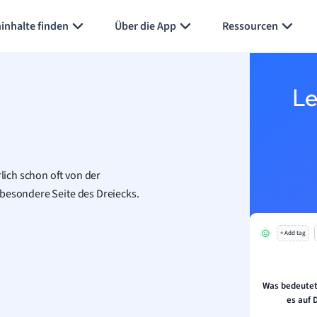
Karteikarten erstellen
Seite zusammenfassen
inhalte finden
Über die App
Ressourcen
Le
ich schon oft von der
 besondere Seite des Dreiecks.
+ Add tag
Was bedeute
es auf 