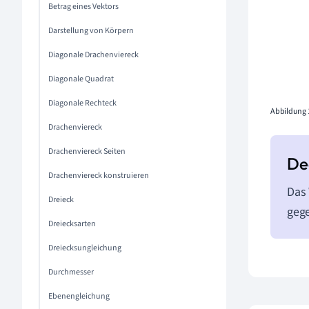
Betrag eines Vektors
Darstellung von Körpern
Diagonale Drachenviereck
Diagonale Quadrat
Diagonale Rechteck
Abbildung 1
Drachenviereck
Drachenviereck Seiten
Drachenviereck konstruieren
Das 
Dreieck
gege
Dreiecksarten
Dreiecksungleichung
Durchmesser
Ebenengleichung