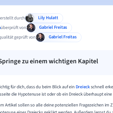
Lily Hulatt
 erstellt durch
Gabriel Freitas
n
überprüft von
Gabriel Freitas
qualität geprüft von
Springe zu einem wichtigen Kapitel
ichtig für dich, dass du beim Blick auf ein
Dreieck
schnell erk
sseite die Hypotenuse ist oder ob ein Dreieck überhaupt ein
em Artikel sollen so alle deine potenziellen Fragezeichen 
otenuse eines Dreiecks geklärt werden. Außerdem lernst du 