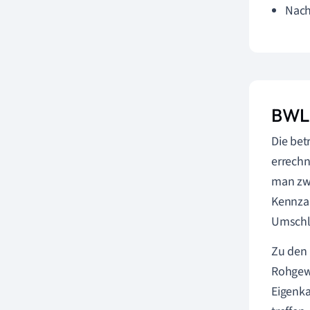
Nach
BWL 
Die bet
errechn
man zwi
Kennzah
Umschla
Zu den 
Rohgewi
Eigenka