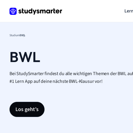
Lern
Studium
BWL
BWL
Bei StudySmarter findest du alle wichtigen Themen der BWL auf
#1 Lern App auf deine nächste BWL-Klausur vor!
Los geht’s