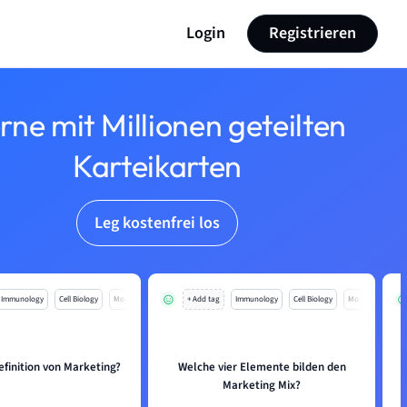
Login
Registrieren
rne mit Millionen geteilten
Karteikarten
Leg kostenfrei los
Immunology
Cell Biology
Mo
+ Add tag
Immunology
Cell Biology
Mo
efinition von Marketing?
Welche vier Elemente bilden den
Marketing Mix?