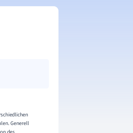
rschiedlichen
len. Generell
ion des