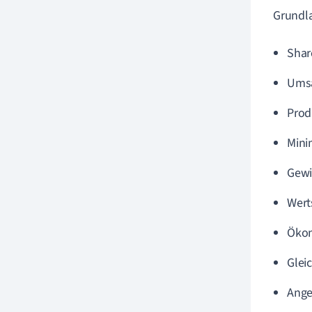
Grundla
Shar
Umsa
Prod
Mini
Gewi
Wert
Ökon
Glei
Ange