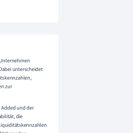
n Unternehmen
Dabei unterscheidet
ätskennzahlen,
en zur
e Added und der
ilität, die
Liquiditätskennzahlen