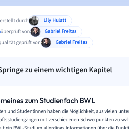
Lily Hulatt
 erstellt durch
Gabriel Freitas
n
überprüft von
Gabriel Freitas
qualität geprüft von
Springe zu einem wichtigen Kapitel
emeines zum Studienfach BWL
en und Studentinnen haben die Möglichkeit, aus vielen unte
aftsstudiengängen mit verschiedenen Schwerpunkten zu wäh
elt ein BWL-Studium allerdings Informationen über die Funkt