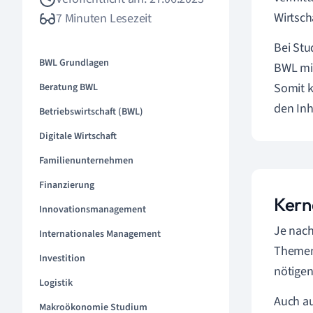
Wirtsch
7 Minuten Lesezeit
Bei Stu
BWL Grundlagen
BWL mit
Somit k
Beratung BWL
den Inh
Betriebswirtschaft (BWL)
Digitale Wirtschaft
Familienunternehmen
Finanzierung
Kern
Innovationsmanagement
Je nac
Internationales Management
Themeng
Investition
nötigen
Logistik
Auch au
Makroökonomie Studium