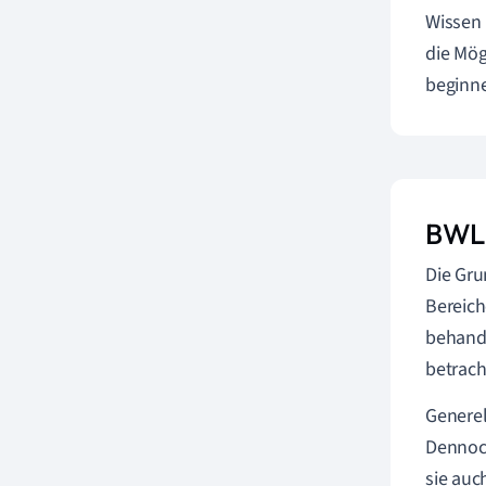
Wissen 
die Mög
beginn
BWL 
Die Gru
Bereich
behande
betrach
Generel
Dennoch
sie auc