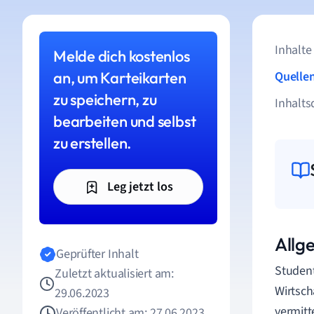
Inhalte
Melde dich kostenlos
an, um Karteikarten
Quelle
zu speichern, zu
Inhalts
bearbeiten und selbst
zu erstellen.
Leg jetzt los
Allg
Geprüfter Inhalt
Student
Zuletzt aktualisiert am:
Wirtsch
29.06.2023
vermitt
Veröffentlicht am: 27.06.2023