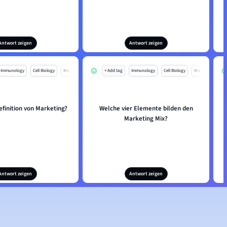
Antwort zeigen
Antwort zeigen
Immunology
Cell Biology
Mo
+ Add tag
Immunology
Cell Biology
Mo
efinition von Marketing?
Welche vier Elemente bilden den
Marketing Mix?
Antwort zeigen
Antwort zeigen