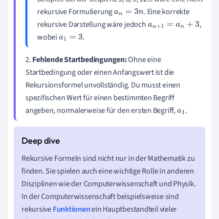
rekursive Formulierung
. Eine korrekte
a
n
=
3
n
rekursive Darstellung wäre jedoch
,
a
n
+
1
=
a
n
+
3
wobei
.
a
1
=
3
2.
Fehlende Startbedingungen:
Ohne eine
Startbedingung oder einen Anfangswert ist die
Rekursionsformel unvollständig. Du musst einen
spezifischen Wert für einen bestimmten Begriff
angeben, normalerweise für den ersten Begriff,
.
a
1
Rekursive Formeln sind nicht nur in der Mathematik zu
finden. Sie spielen auch eine wichtige Rolle in anderen
Disziplinen wie der Computerwissenschaft und Physik.
In der Computerwissenschaft beispielsweise sind
rekursive
Funktionen
ein Hauptbestandteil vieler