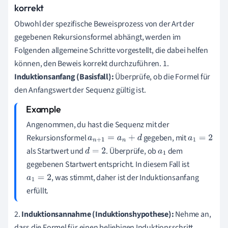
korrekt
Obwohl der spezifische Beweisprozess von der Art der
gegebenen Rekursionsformel abhängt, werden im
Folgenden allgemeine Schritte vorgestellt, die dabei helfen
können, den Beweis korrekt durchzuführen. 1.
Induktionsanfang (Basisfall):
Überprüfe, ob die Formel für
den Anfangswert der Sequenz gültig ist.
Angenommen, du hast die Sequenz mit der
Rekursionsformel
gegeben, mit
a
n
+
1
=
a
n
+
d
a
1
=
2
als Startwert und
. Überprüfe, ob
dem
d
=
2
a
1
gegebenen Startwert entspricht. In diesem Fall ist
, was stimmt, daher ist der Induktionsanfang
a
1
=
2
erfüllt.
2.
Induktionsannahme (Induktionshypothese):
Nehme an,
dass die Formel für einen beliebigen Induktionsschritt