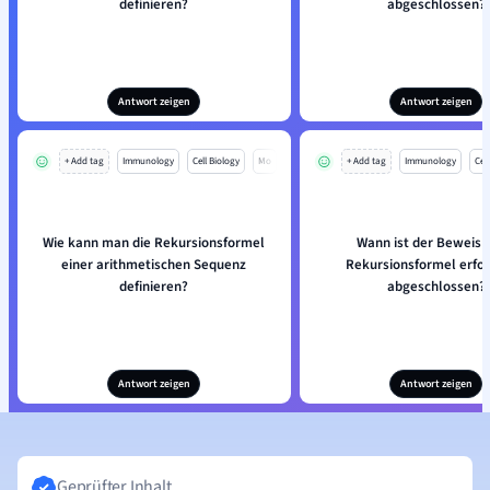
definieren?
abgeschlossen?
Antwort zeigen
Antwort zeigen
+ Add tag
Immunology
Cell Biology
Mo
+ Add tag
Immunology
Cell
Wie kann man die Rekursionsformel
Wann ist der Beweis 
einer arithmetischen Sequenz
Rekursionsformel erfol
definieren?
abgeschlossen?
Antwort zeigen
Antwort zeigen
Geprüfter Inhalt