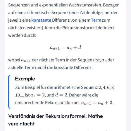
Sequenzen und exponentiellen Wachstumsraten. Bezogen
auf eine arithmetische Sequenz (eine Zahlenfolge, bei der
jeweils eine
konstante
Differenz von einem
Term
zum
nächsten existiert), kann die Rekursionsformel definiert
werden durch:
a
n
+
1
=
a
n
+
d
wobei
der nächste Term in der Sequenz ist,
der
a
n
+
1
a
n
aktuelle Term und
die konstante Differenz.
d
Zum Beispiel für die arithmetische Sequenz 2, 4, 6, 8,
10..., ist
, und
. Daher wäre die
a
1
=
2
d
=
2
entsprechende Rekursionsformel:
.
a
n
+
1
=
a
n
+
2
Verständnis der Rekursionsformel: Mathe
vereinfacht