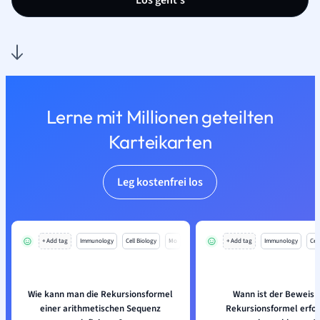
Los geht’s
Lerne mit Millionen geteilten
Karteikarten
Leg kostenfrei los
+ Add tag
Immunology
Cell Biology
Mo
+ Add tag
Immunology
Cell
Wie kann man die Rekursionsformel
Wann ist der Beweis 
einer arithmetischen Sequenz
Rekursionsformel erfol