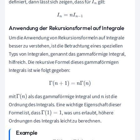
definiert, dann lässt sich zeigen, dass für
gilt:
I
n
I
n
=
n
I
n
−
1
Anwendung der Rekursionsformel auf Integrale
Um die Anwendung von Rekursionsformeln auf Integrale
besser zu verstehen, ist die Betrachtung eines speziellen
Typs von Integralen, genannt das gammaförmige Integral,
hilfreich. Die rekursive Formel dieses gammaförmigen
Integrals ist wie folgt gegeben:
Γ
(
n
+
1
)
=
n
Γ
(
n
)
mit
als das gammaförmige Integral und
ist die
Γ
(
n
)
n
Ordnung des Integrals. Eine wichtige Eigenschaft dieser
Formel ist, dass
, was uns erlaubt, höhere
Γ
(
1
)
=
1
Ordnungen des Integrals leicht zu berechnen.