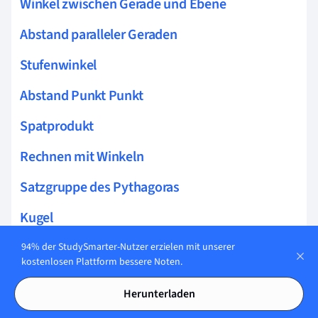
Winkel zwischen Gerade und Ebene
Abstand paralleler Geraden
Stufenwinkel
Abstand Punkt Punkt
Spatprodukt
Rechnen mit Winkeln
Satzgruppe des Pythagoras
Kugel
Gegenseitige Lage von Ebenen
94% der StudySmarter-Nutzer erzielen mit unserer
kostenlosen Plattform bessere Noten.
Kreis im Dreieck
Herunterladen
Volumen Pyramide