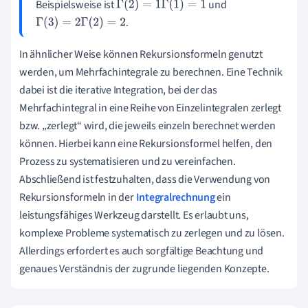
Beispielsweise ist
und
Γ
(
2
)
=
1
Γ
(
1
)
=
1
.
Γ
(
3
)
=
2
Γ
(
2
)
=
2
In ähnlicher Weise können Rekursionsformeln genutzt
werden, um Mehrfachintegrale zu berechnen. Eine Technik
dabei ist die iterative Integration, bei der das
Mehrfachintegral in eine Reihe von Einzelintegralen zerlegt
bzw. „zerlegt“ wird, die jeweils einzeln berechnet werden
können. Hierbei kann eine Rekursionsformel helfen, den
Prozess zu systematisieren und zu vereinfachen.
Abschließend ist festzuhalten, dass die Verwendung von
Rekursionsformeln in der
Integralrechnung
ein
leistungsfähiges Werkzeug darstellt. Es erlaubt uns,
komplexe Probleme systematisch zu zerlegen und zu lösen.
Allerdings erfordert es auch sorgfältige Beachtung und
genaues Verständnis der zugrunde liegenden Konzepte.