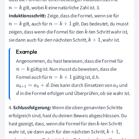
gilt, wobei
eine natürliche Zahl ist. 3.
n
=
k
k
Induktionsschritt:
Zeige, dass die Formel, wenn sie für
gilt, auch für
gilt. Das bedeutet, du musst
n
=
k
n
=
k
+
1
zeigen, dass wenn die Formel für den
-ten Schritt wahr ist,
k
sie dann auch für den nächsten Schritt,
, wahr ist.
k
+
1
Angenommen, du hast bewiesen, dass die Formel für
gültig ist. Nun musst du beweisen, dass die
n
=
k
Formel auch für
gültig ist, d.h.
n
=
k
+
1
. Dies kann durch Einsetzen von
und
a
k
+
1
=
a
k
+
d
a
k
in die Formel erfolgen und Überprüfen, ob sie wahr ist.
d
4.
Schlussfolgerung:
Wenn die oben genannten Schritte
erfolgreich sind, hast du deinen Beweis abgeschlossen. Du
hast gezeigt, dass, wenn die Formel für den
-ten Schritt
k
wahr ist, sie dann auch für den nächsten Schritt,
,
k
+
1