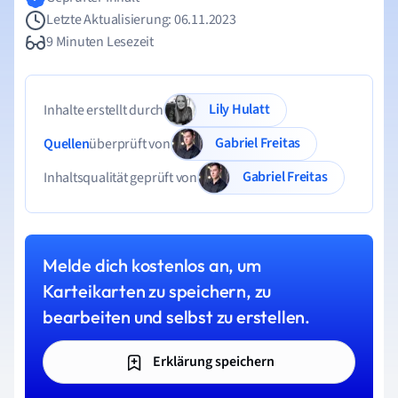
Letzte Aktualisierung: 06.11.2023
9 Minuten Lesezeit
Lily Hulatt
Inhalte erstellt durch
Gabriel Freitas
Quellen
überprüft von
Gabriel Freitas
Inhaltsqualität geprüft von
Melde dich kostenlos an, um
Karteikarten zu speichern, zu
bearbeiten und selbst zu erstellen.
Erklärung speichern