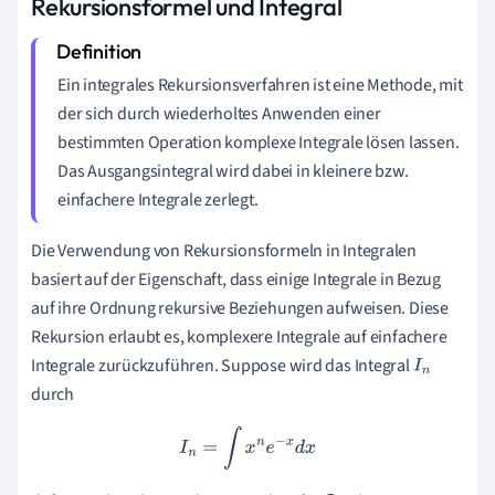
Rekursionsformel und Integral
Ein integrales Rekursionsverfahren ist eine Methode, mit
der sich durch wiederholtes Anwenden einer
bestimmten Operation komplexe Integrale lösen lassen.
Das Ausgangsintegral wird dabei in kleinere bzw.
einfachere Integrale zerlegt.
Die Verwendung von Rekursionsformeln in Integralen
basiert auf der Eigenschaft, dass einige Integrale in Bezug
auf ihre Ordnung rekursive Beziehungen aufweisen. Diese
Rekursion erlaubt es, komplexere Integrale auf einfachere
Integrale zurückzuführen. Suppose wird das Integral
I
n
durch
I
n
=
∫
x
n
e
−
x
d
x