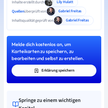
Lily Hulatt
Inhalte erstellt durch
Gabriel Freitas
Quellen
überprüft von
Gabriel Freitas
Inhaltsqualität geprüft von
Melde dich kostenlos an, um
Karteikarten zu speichern, zu
bearbeiten und selbst zu erstellen.
Erklärung speichern
Springe zu einem wichtigen