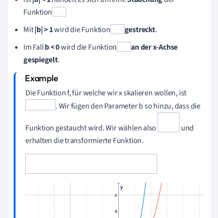
Funktion
Mit
|b| > 1
wird die Funktion
gestreckt
.
Im Fall
b < 0
wird die Funktion
an der x-Achse
gespiegelt
.
Die Funktion f, für welche wir x skalieren wollen, ist
. Wir fügen den Parameter b so hinzu, dass die
Funktion gestaucht wird. Wir wählen also
und
erhalten die transformierte Funktion.