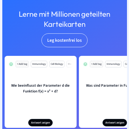
Lerne mit Millionen geteilten
Karteikarten
Leg kostenfrei los
+ Add tag
Immunology
Cell Biology
Mo
+ Add tag
Immunology
Cell
Wie beeinflusst der Parameter d die
Was sind Parameter in Fu
Funktion f(x) = x² + d?
Antwort zeigen
Antwort zeigen