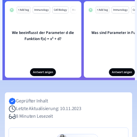
+ Add tag
Immunology
Cell Biology
Mo
+ Add tag
Immunology
Cell
Wie beeinflusst der Parameter d die
Was sind Parameter in Fu
Funktion f(x) = x² + d?
Antwort zeigen
Antwort zeigen
Geprüfter Inhalt
Letzte Aktualisierung: 10.11.2023
8 Minuten Lesezeit