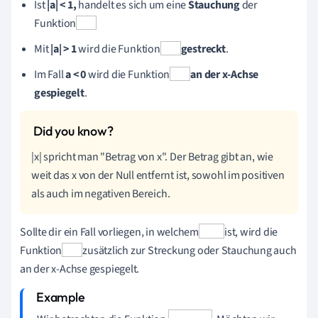
Ist
|a| < 1,
handelt es sich um eine
Stauchung
der
Funktion
Mit
|a| > 1
wird die Funktion
gestreckt
.
Im Fall
a < 0
wird die Funktion
an der x-Achse
gespiegelt
.
|x| spricht man "Betrag von x". Der Betrag gibt an, wie
weit das x von der Null entfernt ist, sowohl im positiven
als auch im negativen Bereich.
Sollte dir ein Fall vorliegen, in welchem
ist, wird die
Funktion
zusätzlich zur Streckung oder Stauchung auch
an der x-Achse gespiegelt.