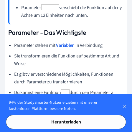
Parameter
verschiebt die Funktion auf der y-
Achse um 12 Einheiten nach unten.
Parameter - Das Wichtigste
Parameter stehen mit
Variablen
in Verbindung
Sie transformieren die Funktion auf bestimmte Art und
Weise
Es gibt vier verschiedene Möglichkeiten, Funktionen
durch Parameter zu transformieren
Du kannst eine Funktion
durch den Parameter a
strecken oder stauchen:
94% der StudySmarter-Nutzer erzielen mit unserer
kostenlosen Plattform bessere Noten.
Mit dem Parameter b kannst du das x der Funktion
skalieren:
Herunterladen
Der Parameter c bewirkt eine Verschiebung der Funktion