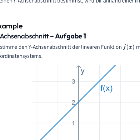
einen Y-Achsenabschnitt bestimmst, wird Dir anhand einer li
.
-Achsenabschnitt
– Aufgabe 1
stimme den Y-Achsenabschnitt der linearen
Funktion
mi
f
(
x
)
ordinatensystems.