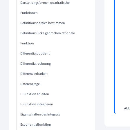
Darstellungsformen quadratische
Funktionen
Definitionsbereich bestimmen
Definitionslücke gebrochen rationale
Funktion
Differentialquotient
Differentialrechnung
Differenzierbarkeit
Differenzregel
E Funktion ableiten
E Funktion integrieren
Abb
Eigenschaften des Integrals
Exponentialfunktion