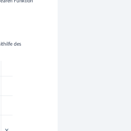
nearen
Funktion
thilfe des