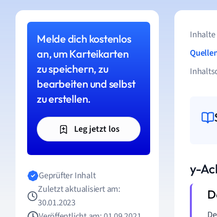
Inhalte
Melde dich kostenlos
an, um Karteikarten
Quelle
zu speichern, zu
Inhalts
bearbeiten und selbst
zu erstellen.
Leg jetzt los
y-Ac
Geprüfter Inhalt
Zuletzt aktualisiert am:
30.01.2023
De
Veröffentlicht am: 01.09.2021