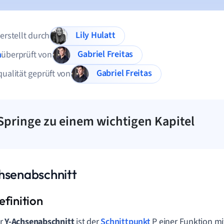
Lily Hulatt
 erstellt durch
Gabriel Freitas
n
überprüft von
Gabriel Freitas
qualität geprüft von
Springe zu einem wichtigen Kapitel
hsenabschnitt
r
Y-Achsenabschnitt
ist der
Schnittpunkt
P einer Funktion mi