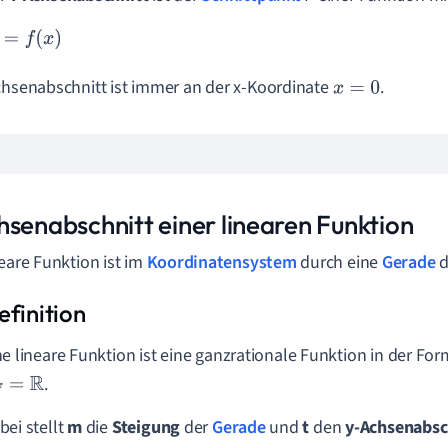
=
f
(
x
)
chsenabschnitt ist immer an der x-Koordinate
.
x
=
0
hsenabschnitt einer linearen Funktion
neare
Funktion
ist im
Koordinatensystem
durch eine
Gerade
d
ne lineare
Funktion
ist eine ganzrationale
Funktion
in der For
.
=
ℝ
bei stellt
m
die
Steigung
der
Gerade
und
t
den
y-Achsenabsc