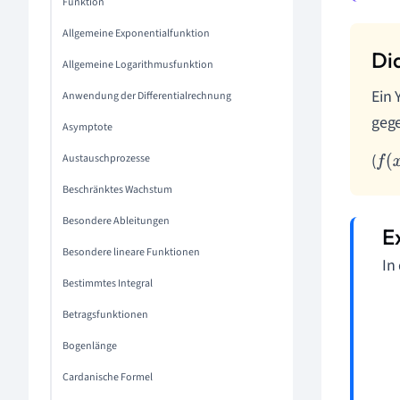
Funktion
Allgemeine Exponentialfunktion
Allgemeine Logarithmusfunktion
Ein 
Anwendung der Differentialrechnung
geg
Asymptote
(
Austauschprozesse
f
(
x
)
Beschränktes Wachstum
Besondere Ableitungen
Besondere lineare Funktionen
In
Bestimmtes Integral
Betragsfunktionen
Bogenlänge
Cardanische Formel