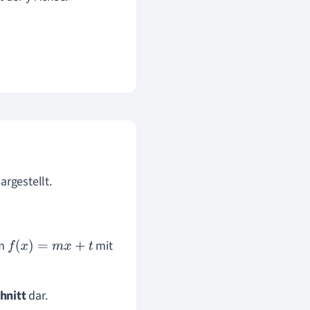
argestellt.
m
mit
f
(
x
)
=
m
x
+
t
hnitt
dar.