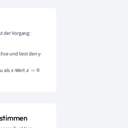
t der Vorgang:
chse und liest den y-
u als x-Wert
x
=
0
bestimmen