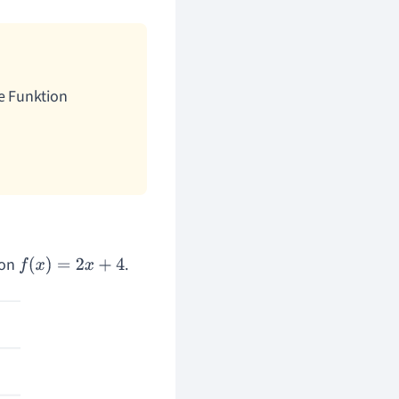
e Funktion
ion
.
f
(
x
)
=
2
x
+
4