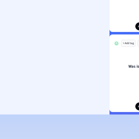
+ Add tag
Was i