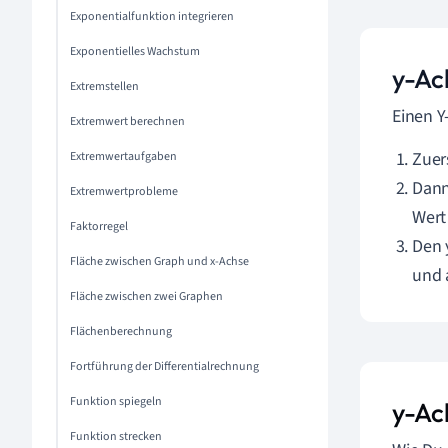
Exponentialfunktion integrieren
Exponentielles Wachstum
y-Ac
Extremstellen
Einen Y
Extremwert berechnen
Zuer
Extremwertaufgaben
Dann
Extremwertprobleme
Wert
Faktorregel
Den 
Fläche zwischen Graph und x-Achse
und 
Fläche zwischen zwei Graphen
Flächenberechnung
Fortführung der Differentialrechnung
Funktion spiegeln
y-Ac
Funktion strecken