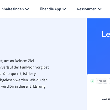
Karteikarten erstellen
Seite zusammenfassen
inhalte finden
Über die App
Ressourcen
Le
sst, um an Deinem Ziel
Verlauf der Funktion vorgibst,
 überquerst, ist der y-
abgelesen werden. Wie du den
+ Add tag
wird Dir in dieser Erklärung
Was i