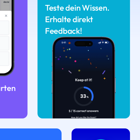
Teste dein Wissen.
Erhalte direkt
Feedback!
arten