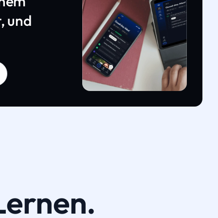
inem
, und
Lernen.