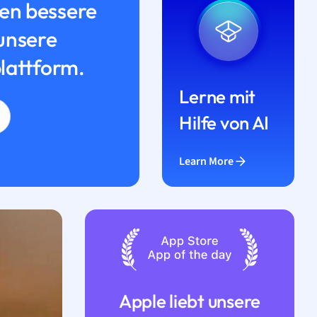
n bessere
unsere
lattform.
Lerne mit
Hilfe von AI
Learn More
Apple liebt unsere