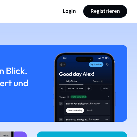
Login
Registrieren
n Blick.
iert und