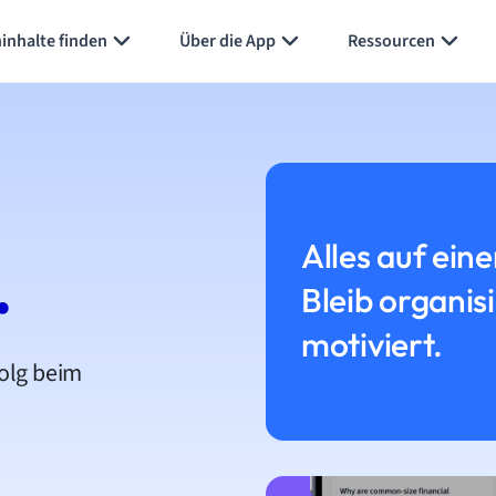
inhalte finden
Über die App
Ressourcen
Alles auf eine
.
Bleib organis
motiviert.
folg beim