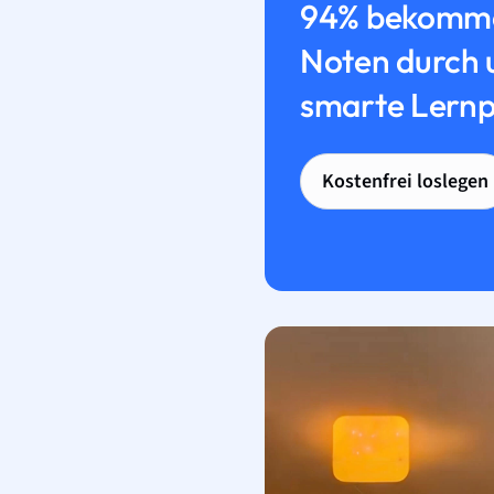
94% bekomme
Noten durch 
smarte Lernp
Kostenfrei loslegen