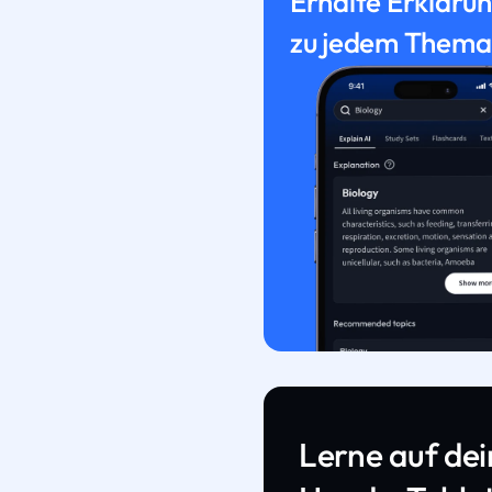
Erhalte Erkläru
zu jedem Thema
Lerne auf de