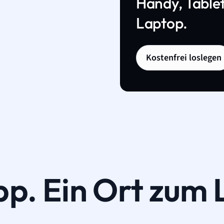
Handy, Tablet
Laptop.
Kostenfrei loslegen
pp. Ein Ort zum 