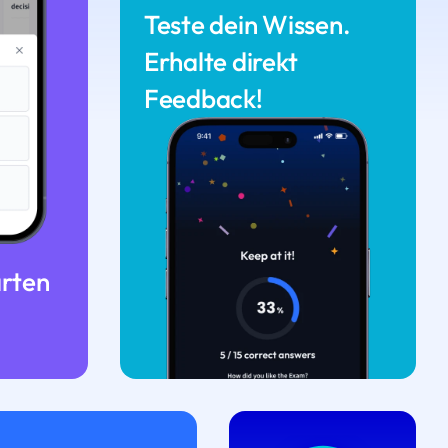
Teste dein Wissen.
Erhalte direkt
Feedback!
arten