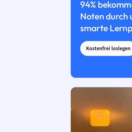
94% bekomme
Noten durch 
smarte Lernp
Kostenfrei loslegen