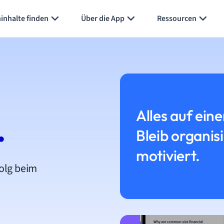
inhalte finden
Über die App
Ressourcen
Alles auf eine
.
Bleib organis
motiviert.
folg beim