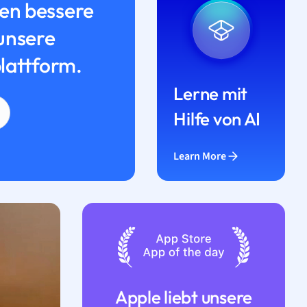
n bessere
unsere
lattform.
Lerne mit
Hilfe von AI
Learn More
Apple liebt unsere