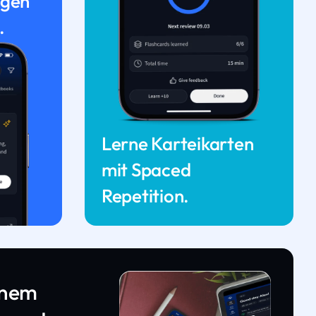
ngen
.
Lerne Karteikarten
mit Spaced
Repetition.
inem