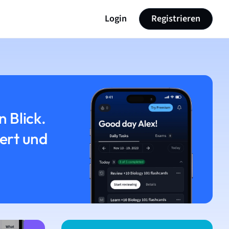
Login
Registrieren
n Blick.
iert und