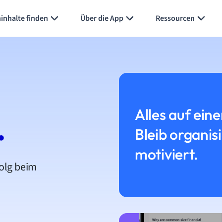
inhalte finden
Über die App
Ressourcen
Alles auf eine
.
Bleib organis
motiviert.
folg beim