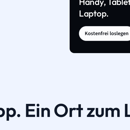
Handy, Tablet
Laptop.
Kostenfrei loslegen
pp. Ein Ort zum 