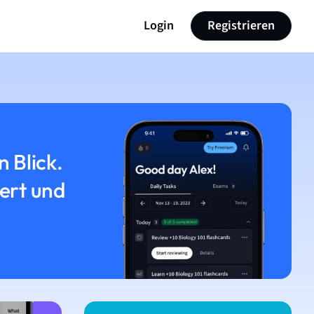
Login
Registrieren
n Blick.
iert und