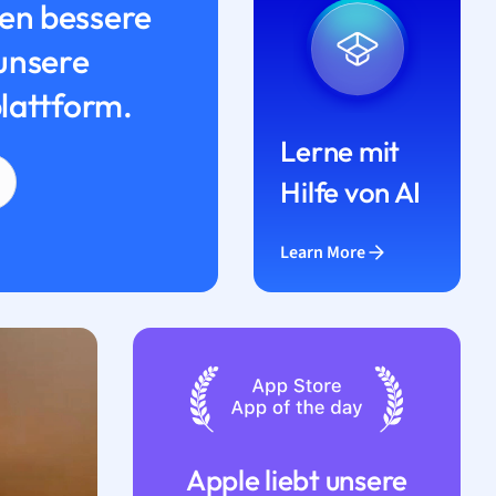
n bessere
unsere
lattform.
Lerne mit
Hilfe von AI
Learn More
Apple liebt unsere