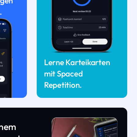
ngen
.
Lerne Karteikarten
mit Spaced
Repetition.
inem