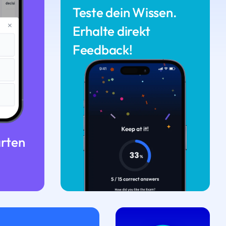
Teste dein Wissen.
Erhalte direkt
Feedback!
arten