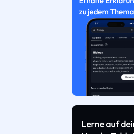
Erhalte Erkläru
zu jedem Thema
Lerne auf de