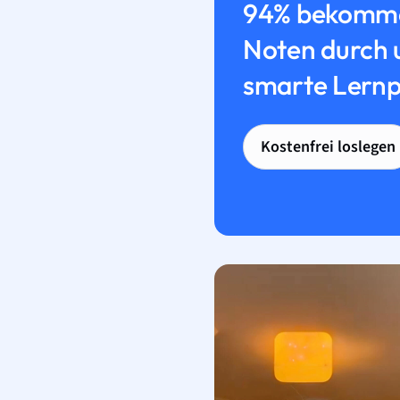
94% bekomme
Noten durch 
smarte Lernp
Kostenfrei loslegen