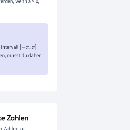
rden, wenn a > 0,
Intervall
[
−
π
,
π
]
en, musst du daher
xe Zahlen
n Zahlen zu