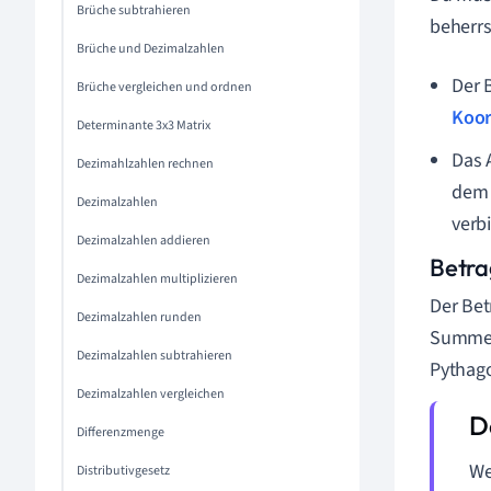
Brüche subtrahieren
beherrs
Brüche und Dezimalzahlen
Der 
Brüche vergleichen und ordnen
Koor
Determinante 3x3 Matrix
Das 
Dezimahlzahlen rechnen
dem 
Dezimalzahlen
verb
Dezimalzahlen addieren
Betra
Dezimalzahlen multiplizieren
Der Bet
Dezimalzahlen runden
Summe d
Dezimalzahlen subtrahieren
Pythag
Dezimalzahlen vergleichen
Differenzmenge
We
Distributivgesetz