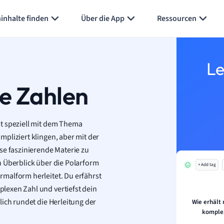
Karteikarten erstellen
Seite zusammenfassen
inhalte finden
Über die App
Ressourcen
Le
e Zahlen
st speziell mit dem Thema
mpliziert klingen, aber mit der
se faszinierende Materie zu
n Überblick über die Polarform
+ Add tag
rmalform herleitet. Du erfährst
lexen Zahl und vertiefst dein
lich rundet die Herleitung der
Wie erhält
komple