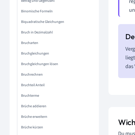
re
Betrag und Gegenzahl
un
Binomische Formeln
Biquadratische Gleichungen
Bruch in Dezimalzahl
Brucharten
Verg
Bruchgleichungen
lieg
Bruchgleichungen lösen
das 
Bruchrechnen
Bruchteil Anteil
Bruchterme
Brüche addieren
Brüche erweitern
Wich
Brüche kürzen
Du muss