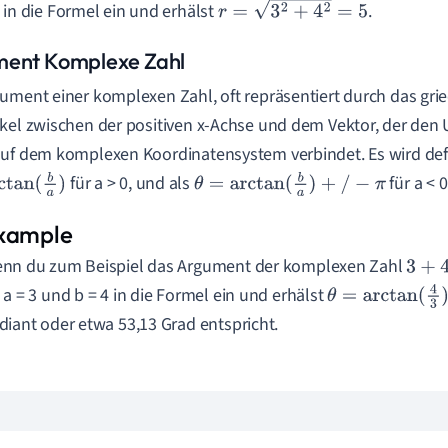
 in die Formel ein und erhälst
.
r
=
3
2
+
4
2
=
5
ent Komplexe Zahl
ument einer komplexen Zahl, oft repräsentiert durch das gri
kel zwischen der positiven x-Achse und dem Vektor, der den
uf dem komplexen Koordinatensystem verbindet. Es wird defi
für a > 0, und als
für a < 0
an
(
b
a
)
θ
=
arctan
(
b
a
)
+
/
−
π
nn du zum Beispiel das Argument der komplexen Zahl
3
+
4
i
 a = 3 und b = 4 in die Formel ein und erhälst
θ
=
arctan
(
4
3
)
diant oder etwa 53,13 Grad entspricht.