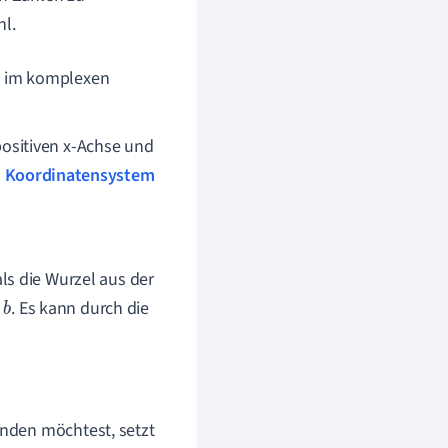
l.
g im komplexen
ositiven x-Achse und
n
Koordinatensystem
t als die Wurzel aus der
s
. Es kann durch die
b
inden möchtest, setzt