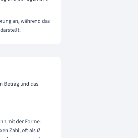
prung an, während das
darstellt.
en Betrag und das
ann mit der Formel
en Zahl, oft als
θ