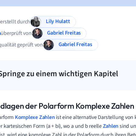
Lily Hulatt
 erstellt durch
Gabriel Freitas
n
überprüft von
Gabriel Freitas
qualität geprüft von
Springe zu einem wichtigen Kapitel
dlagen der Polarform Komplexe Zahlen
larform
Komplexe Zahlen
ist eine alternative Darstellung vo
er kartesischen Form (a + bi), wo a und b reelle
Zahlen
sind un
 ist, wird eine komplexe Zahl in der Polarform durch ihren Be