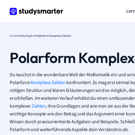
Lern
Schule
Mathe
Algebra
Polarform Komplexe Zahlen
Polarform Komplex
Du tauchst in die wunderbare Welt der Mathematik ein und wir
Polarform
Komplexe Zahlen
konfrontiert. Es mag erst einmal ko
nötigen Struktur und klaren Erläuterungen wird es möglich, die
erschließen. Im weiteren Verlauf erhältst du einen umfassende
komplexer
Zahlen
, ihre Grundlagen und wie man sie aus der No
wichtige Konzepte wie den Betrag und das Argument einer komp
Wissen durch praxisorientierte Aufgaben und Beispiele. Schließ
Polarform und weiterführende Aspekte dein Verständnis ab.