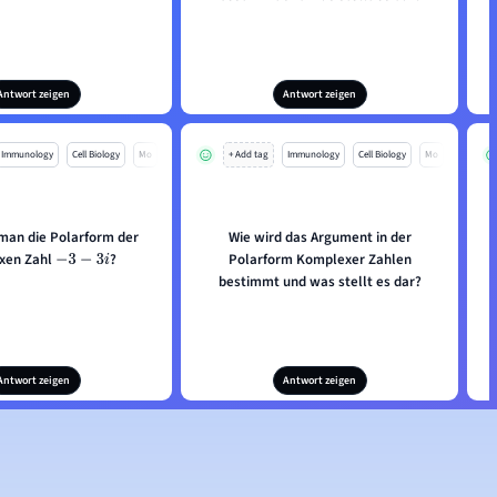
Antwort zeigen
Antwort zeigen
Immunology
Cell Biology
Mo
+ Add tag
Immunology
Cell Biology
Mo
 man die Polarform der
Wie wird das Argument in der
W
xen Zahl
?
Polarform Komplexer Zahlen
−
3
−
3
i
bestimmt und was stellt es dar?
Antwort zeigen
Antwort zeigen