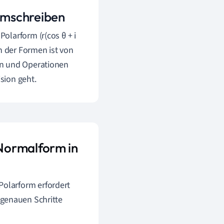
umschreiben
olarform (r(cos θ + i
n der Formen ist von
en und Operationen
sion geht.
Normalform in
olarform erfordert
genauen Schritte