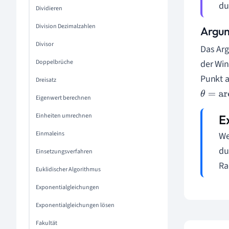
du
Dividieren
Division Dezimalzahlen
Argum
Divisor
Das Arg
Doppelbrüche
der Win
Punkt a
Dreisatz
θ
=
arct
Eigenwert berechnen
Einheiten umrechnen
Einmaleins
We
du
Einsetzungsverfahren
Ra
Euklidischer Algorithmus
Exponentialgleichungen
Exponentialgleichungen lösen
Fakultät