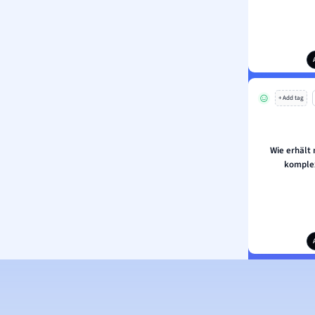
+ Add tag
Wie erhält
komple