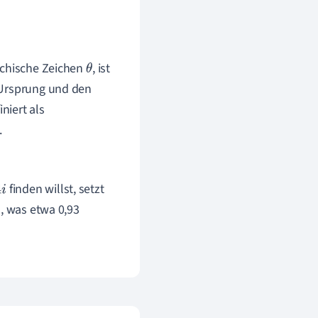
echische Zeichen
, ist
θ
 Ursprung und den
niert als
.
finden willst, setzt
, was etwa 0,93