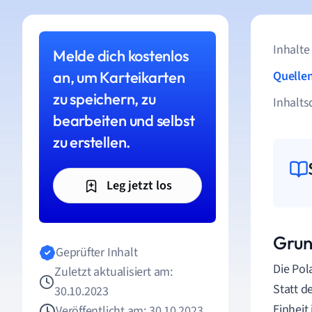
Inhalte
Melde dich kostenlos
an, um Karteikarten
Quelle
zu speichern, zu
Inhalts
bearbeiten und selbst
zu erstellen.
Leg jetzt los
Grun
Geprüfter Inhalt
Die Po
Zuletzt aktualisiert am:
Statt d
30.10.2023
Einheit
Veröffentlicht am: 30.10.2023