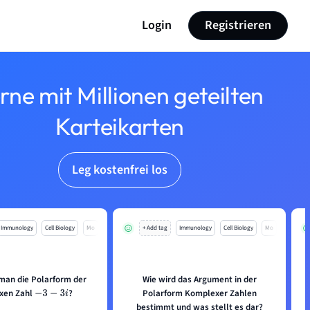
Login
Registrieren
rne mit Millionen geteilten
Karteikarten
Leg kostenfrei los
Immunology
Cell Biology
Mo
+ Add tag
Immunology
Cell Biology
Mo
 man die Polarform der
Wie wird das Argument in der
W
xen Zahl
?
Polarform Komplexer Zahlen
−
3
−
3
i
bestimmt und was stellt es dar?