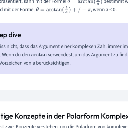
präsentiert, kann mit der Formel
bestimmt we
θ
=
arctan
(
b
a
)
d mit der Formel
, wenn a < 0.
θ
=
arctan
(
b
a
)
+
/
−
π
iss nicht, dass das Argument einer komplexen Zahl immer im 
t. Wenn du den
verwendest, um das Argument zu find
arctan
Vorzeichen von a berücksichtigen.
tige Konzepte in der Polarform Komple
t zwei Konzepte verstehen, um die Polarform von komplexe