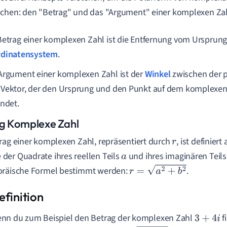
chen: den "Betrag" und das "Argument" einer komplexen Zah
Betrag einer komplexen Zahl ist die Entfernung vom Ursprun
dinatensystem
.
Argument einer komplexen Zahl ist der
Winkel
zwischen der p
Vektor, der den Ursprung und den Punkt auf dem komplexe
indet.
g Komplexe Zahl
rag einer komplexen Zahl, repräsentiert durch
, ist definier
r
er Quadrate ihres reellen Teils
und ihres imaginären Teil
a
oräische Formel bestimmt werden:
.
r
=
a
2
+
b
2
nn du zum Beispiel den Betrag der komplexen Zahl
f
3
+
4
i