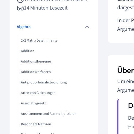
dargeste
14 Minuten Lesezeit
In der 
Algebra
Argume
2x2 Matrix Determinante
Addition
Additionstheoreme
Über
Additionsverfahren
Um eine
Antiproportionale Zuordnung
Argume
Arten von Gleichungen
Assoziativgesetz
Ausklammern und Ausmultiplizieren
De
Besondere Matrizen
r
=