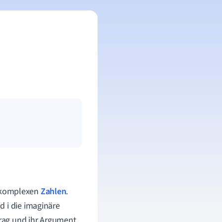
n komplexen
Zahlen
.
d i die imaginäre
trag und ihr Argument