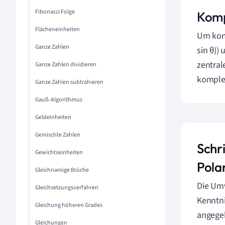
Fibonacci Folge
Komp
Flächeneinheiten
Um komp
Ganze Zahlen
sin θ))
zentral
Ganze Zahlen dividieren
komplex
Ganze Zahlen subtrahieren
Gauß-Algorithmus
Geldeinheiten
Gemischte Zahlen
Schr
Gewichtseinheiten
Pola
Gleichnamige Brüche
Die Umw
Gleichsetzungsverfahren
Kenntni
Gleichung höheren Grades
angege
Gleichungen