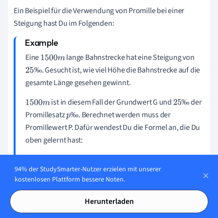
Ein Beispiel für die Verwendung von Promille bei einer
Steigung hast Du im Folgenden:
Eine
lange Bahnstrecke hat eine Steigung von
1
500
m
. Gesucht ist, wie viel Höhe die Bahnstrecke auf die
‰
25
gesamte Länge gesehen gewinnt.
‰
ist in diesem Fall der Grundwert G und
der
‰
1
500
m
25
Promillesatz
. Berechnet werden muss der
‰
p
‰
Promillewert P. Dafür wendest Du die Formel an, die Du
‰
oben gelernt hast:
‰
P
=
p
‰
·
G
94% der StudySmarter-Nutzer erzielen mit unserer
Somit rechnest Du:
kostenlosen Plattform bessere Noten.
‰
P
=
25
‰
·
1500
m
=
25
1
000
·
1500
m
=
37
,
5
m
Herunterladen