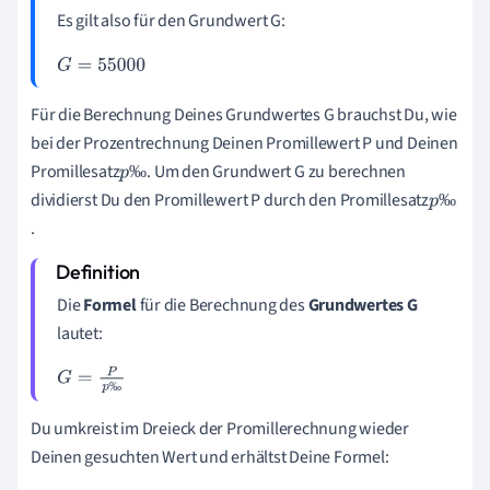
Es gilt also für den Grundwert G:
G
=
55
000
Für die Berechnung Deines Grundwertes G brauchst Du, wie
bei der Prozentrechnung Deinen Promillewert P und Deinen
Promillesatz
. Um den Grundwert G zu berechnen
‰
p
dividierst Du den Promillewert P durch den Promillesatz
‰
‰
p
.
‰
Die
Formel
für die Berechnung des
Grundwertes G
lautet:
G
=
P
p
‰
‰
Du umkreist im Dreieck der Promillerechnung wieder
Deinen gesuchten Wert und erhältst Deine Formel: