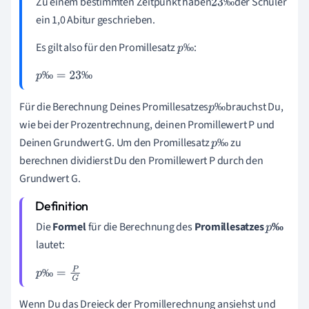
Zu einem bestimmten Zeitpunkt haben
der Schüler
‰
23
ein 1,0 Abitur geschrieben.
‰
Es gilt also für den Promillesatz
:
‰
p
‰
‰
‰
p
‰
=
23
‰
Für die Berechnung Deines Promillesatzes
brauchst Du,
‰
p
wie bei der Prozentrechnung, deinen Promillewert P und
‰
Deinen Grundwert G. Um den Promillesatz
zu
‰
p
berechnen dividierst Du den Promillewert P durch den
‰
Grundwert G.
Die
Formel
für die Berechnung des
Promillesatzes
‰
p
lautet:
‰
‰
p
‰
=
P
G
Wenn Du das Dreieck der Promillerechnung ansiehst und