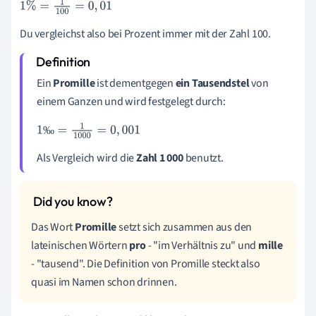
1
%
=
1
100
=
0
,
01
Du vergleichst also bei Prozent immer mit der Zahl 100.
Ein
Promille
ist dementgegen
ein Tausendstel
von
einem Ganzen und wird festgelegt durch:
‰
1
‰
=
1
1
000
=
0
,
001
Als Vergleich wird die
Zahl 1 000
benutzt.
Das Wort
Promille
setzt sich zusammen aus den
lateinischen Wörtern
pro
- "
im Verhältnis zu"
und
mille
- "
tausend". Die Definition von Promille steckt also
quasi im Namen schon drinnen.