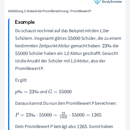
Abbildung 3: Dreieck der Promillerechnung - Promillewert P
Du schaust nochmal auf das Beispiel mit den 1,0er
Schülern. Insgesamt gibt es
Schüler, die zu einem
55
000
bestimmten Zeitpunkt Abitur gemacht haben.
der
‰
23
Schüler haben ein 1,0 Abitur geschafft. Gesucht
55
000
‰
ist die Anzahl der Schüler mit 1,0 Abitur, also der
Promillewert P.
Es gilt:
und
‰
‰
p
‰
=
23
‰
G
=
55
000
Daraus kannst Du nun den Promillewert P berechnen:
‰
P
=
23
‰
·
55
000
=
23
1
000
·
55
000
=
1
265
Dein Promillewert P beträgt also
. Somit haben
1
265