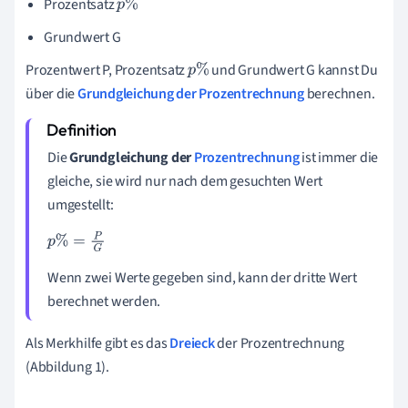
Prozentsatz
p
%
Grundwert G
Prozentwert P, Prozentsatz
und Grundwert G kannst Du
p
%
über die
Grundgleichung der Prozentrechnung
berechnen.
Die
Grundgleichung der
Prozentrechnung
ist immer die
gleiche, sie wird nur nach dem gesuchten Wert
umgestellt:
p
%
=
P
G
Wenn zwei Werte gegeben sind, kann der dritte Wert
berechnet werden.
Als Merkhilfe gibt es das
Dreieck
der Prozentrechnung
(Abbildung 1).