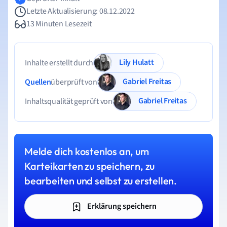
Letzte Aktualisierung: 08.12.2022
13 Minuten Lesezeit
Lily Hulatt
Inhalte erstellt durch
Gabriel Freitas
Quellen
überprüft von
Gabriel Freitas
Inhaltsqualität geprüft von
Melde dich kostenlos an, um
Karteikarten zu speichern, zu
bearbeiten und selbst zu erstellen.
Erklärung speichern