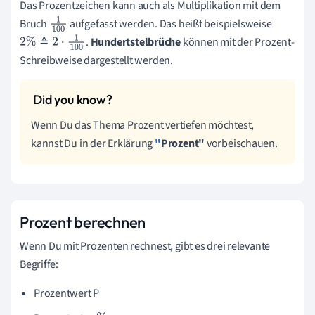
Das Prozentzeichen kann auch als Multiplikation mit dem
Bruch
aufgefasst werden
.
Das heißt beispielsweise
1
10
.
Hundertstelbrüche
können mit der Prozent-
≙
2
%
≙
2
·
0
1
100
Schreibweise dargestellt werden.
Wenn Du das Thema Prozent vertiefen möchtest,
kannst Du in der Erklärung
"
Prozent"
vorbeischauen.
Prozent berechnen
Wenn Du mit Prozenten rechnest, gibt es drei relevante
Begriffe:
Prozentwert P