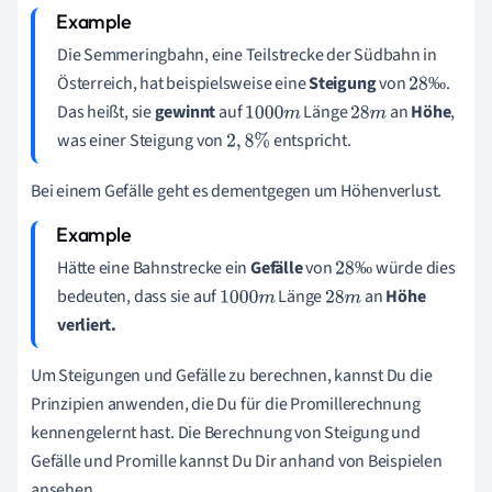
Die Semmeringbahn, eine Teilstrecke der Südbahn in
Österreich, hat beispielsweise eine
Steigung
von
.
‰
28
Das heißt, sie
gewinnt
auf
Länge
an
Höhe
,
1000
m
28
m
‰
was einer Steigung von
ent­spricht.
2
,
8
%
Bei einem Gefälle geht es dementgegen um Höhenverlust.
Hätte eine Bahnstrecke ein
Gefälle
von
würde dies
‰
28
bedeuten, dass sie auf
Länge
an
Höhe
1000
m
28
‰
m
verliert.
Um Steigungen und Gefälle zu berechnen, kannst Du die
Prinzipien anwenden, die Du für die Promillerechnung
kennengelernt hast. Die Berechnung von Steigung und
Gefälle und Promille kannst Du Dir anhand von Beispielen
ansehen.