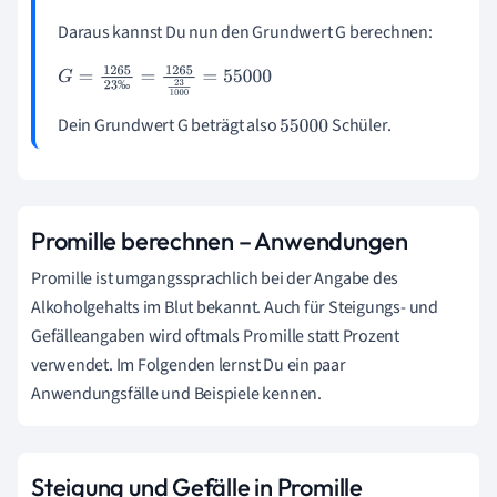
Daraus kannst Du nun den Grundwert G berechnen:
G
=
1
265
23
‰
=
1
265
23
1
000
=
55
‰
000
Dein Grundwert G beträgt also
Schüler.
55
000
Promille berechnen – Anwendungen
Promille ist umgangssprachlich bei der Angabe des
Alkoholgehalts im Blut bekannt. Auch für Steigungs- und
Gefälleangaben wird oftmals Promille statt Prozent
verwendet. Im Folgenden lernst Du ein paar
Anwendungsfälle und Beispiele kennen.
Steigung und Gefälle in Promille