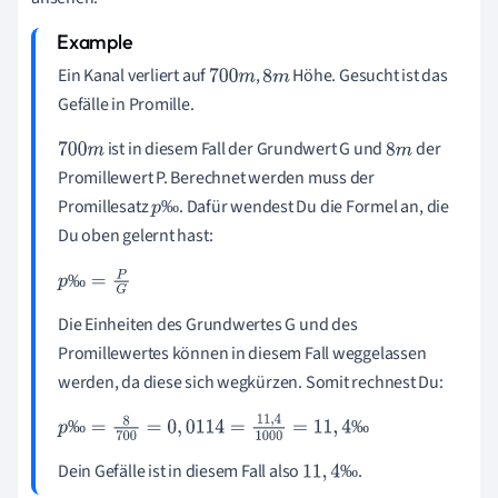
Ein Kanal verliert auf
,
Höhe. Gesucht ist das
700
m
8
m
Gefälle in Promille.
ist in diesem Fall der Grundwert G und
der
700
m
8
m
Promillewert P. Berechnet werden muss der
Promillesatz
. Dafür wendest Du die Formel an, die
‰
p
Du oben gelernt hast:
‰
‰
p
‰
=
P
G
Die Einheiten des Grundwertes G und des
Promillewertes können in diesem Fall weggelassen
werden, da diese sich wegkürzen. Somit rechnest Du:
‰
‰
p
‰
=
8
700
=
0
,
0114
=
11
,
4
1
000
=
11
,
4
‰
Dein Gefälle ist in diesem Fall also
.
‰
11
,
4
‰