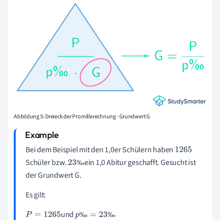
Abbildung 5: Dreieck der Promillerechnung - Grundwert G
Bei dem Beispiel mit den 1,0er Schülern haben
1
265
Schüler bzw.
ein 1,0 Abitur geschafft. Gesucht ist
‰
23
der Grundwert G.
‰
Es gilt:
und
‰
‰
P
=
1
265
p
‰
=
23
‰