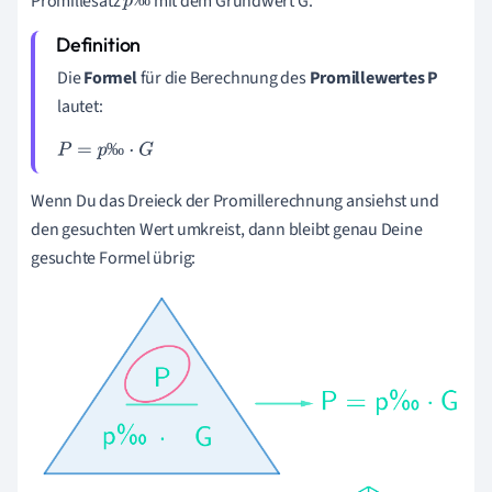
Promillesatz
mit dem Grundwert G.
p
‰
Die
Formel
für die Berechnung des
Promillewertes P
lautet:
‰
P
=
p
‰
·
G
Wenn Du das Dreieck der Promillerechnung ansiehst und
den gesuchten Wert umkreist, dann bleibt genau Deine
gesuchte Formel übrig: