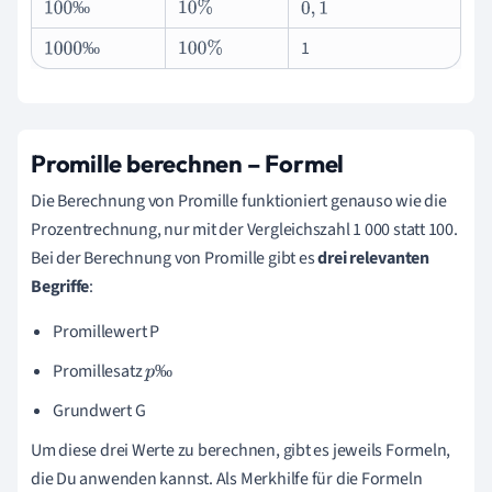
‰
100
‰
10
%
0
,
1
1
‰
1
000
‰
100
%
Promille berechnen – Formel
Die Berechnung von Promille funktioniert genauso wie die
Prozentrechnung, nur mit der Vergleichszahl 1 000 statt 100.
Bei der Berechnung von Promille gibt es
drei relevanten
Begriffe
:
Promillewert P
Promillesatz
‰
p
‰
Grundwert G
Um diese drei Werte zu berechnen, gibt es jeweils Formeln,
die Du anwenden kannst. Als Merkhilfe für die Formeln