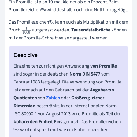
Ein Promille ist also 10-mal kleiner als ein Prozent. Beim
Promillezeichen
wird deshalb noch eine Null hinzugefügt.
‰
‰
Das Promillezeichen
kann auch als Multiplikation mit dem
‰
‰
Bruch
aufgefasst werden.
Tausendste
lbrüche
können
1
1
00
mit der Promille-Schreibweise dargestellt werden.
0
Einzelheiten zur richtigen Anwendung
von Promille
sind sogar in der deutschen
Norm
DIN 5477
vom
Februar 1983 festgelegt. Die Verwendung von Promille
ist demnach auf den Gebrauch bei der
Angabe von
Quotienten
von
Zahlen
oder
Größen gleicher
Dimension
beschränkt. In der internationalen Norm
ISO 80000-1 von August 2013 wird Promille als
Teil
der
kohärenten
Einheit Eins
genutzt. Das Promillezeichen
‰ wird entsprechend wie ein Einheitenzeichen