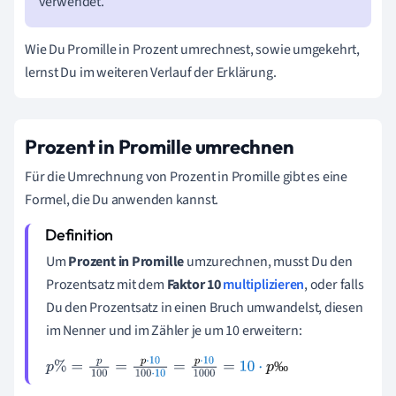
verwendet.
Wie Du Promille in Prozent umrechnest, sowie umgekehrt,
lernst Du im weiteren Verlauf der Erklärung.
Prozent in Promille umrechnen
Für die Umrechnung von Prozent in Promille gibt es eine
Formel, die Du anwenden kannst.
Um
Prozent in Promille
umzurechnen, musst Du den
Prozentsatz mit dem
Faktor 10
multiplizieren
, oder falls
Du den Prozentsatz in einen Bruch umwandelst, diesen
im Nenner und im Zähler je um 10 erweitern:
‰
p
%
=
p
100
=
p
·
10
100
·
10
=
p
·
10
1
000
=
10
·
p
‰