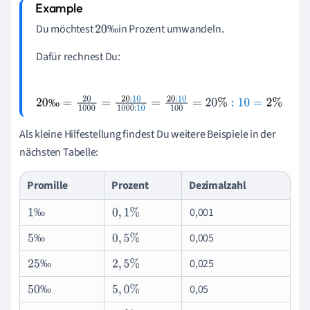
Du möchtest
in Prozent umwandeln.
‰
20
‰
Dafür rechnest Du:
‰
20
‰
=
20
1
000
=
20
:
10
1
000
:
10
=
20
:
10
100
=
20
%
:
10
=
2
%
Als kleine Hilfestellung findest Du weitere Beispiele in der
nächsten Tabelle:
Promille
Prozent
Dezimalzahl
0,001
‰
1
‰
0
,
1
%
0,005
‰
5
‰
0
,
5
%
0,025
‰
25
‰
2
,
5
%
0,05
‰
50
‰
5
,
0
%