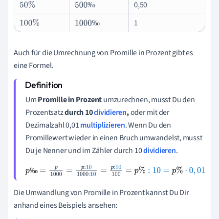
0,50
‰
50
%
500
‰
1
‰
100
%
1
000
‰
Auch für die Umrechnung von Promille in Prozent gibt es
eine Formel.
Um
Promille in Prozent
umzurechnen, musst Du den
Prozentsatz
durch 10
dividieren
,
oder mit der
Dezimalzahl 0,01
multiplizieren
. Wenn Du den
Promillewert wieder in einen Bruch umwandelst, musst
Du je Nenner und im Zähler durch 10
dividieren
.
‰
p
‰
=
p
1
000
=
p
:
10
1
000
:
10
=
p
:
10
100
=
p
%
:
10
=
p
%
·
0
,
01
Die Umwandlung von Promille in Prozent kannst Du Dir
anhand eines Beispiels ansehen: