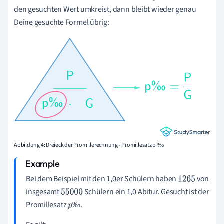
den gesuchten Wert umkreist, dann bleibt wieder genau
Deine gesuchte Formel übrig:
Abbildung 4: Dreieck der Promillerechnung - Promillesatz p ‰
Bei dem Beispiel mit den 1,0er Schülern haben
von
1
265
insgesamt
Schülern ein 1,0 Abitur. Gesucht ist der
55
000
Promillesatz
.
‰
p
‰