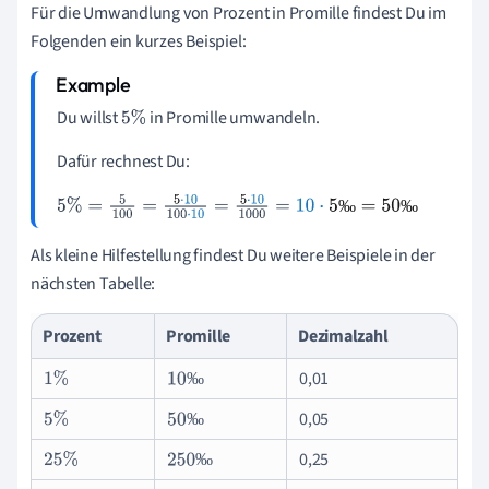
Für die Umwandlung von Prozent in Promille findest Du im
Folgenden ein kurzes Beispiel:
Du willst
in Promille umwandeln.
5
%
Dafür rechnest Du:
‰
‰
5
%
=
5
100
=
5
·
10
100
·
10
=
5
·
10
1
000
=
10
·
5
‰
=
50
‰
Als kleine Hilfestellung findest Du weitere Beispiele in der
nächsten Tabelle:
Prozent
Promille
Dezimalzahl
0,01
‰
1
%
10
‰
0,05
‰
5
%
50
‰
0,25
‰
25
%
250
‰