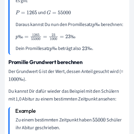
Es gilt:
und
P
=
1
265
G
=
55
000
Daraus kannst Du nun den Promillesatz
berechnen:
‰
p
‰
‰
‰
p
‰
=
1
265
55
000
=
23
1
000
=
23
‰
Dein Promillesatz
beträgt also
.
‰
‰
p
23
‰
‰
Promille Grundwert berechnen
Der Grundwert G ist der Wert, dessen Anteil gesucht wird (=
).
‰
1
000
‰
Du kannst Dir dafür wieder das Beispiel mit den Schülern
mit 1,0 Abitur zu einem bestimmten Zeitpunkt ansehen:
Zu einem bestimmten Zeitpunkt haben
Schüler
55
000
ihr Abitur geschrieben.