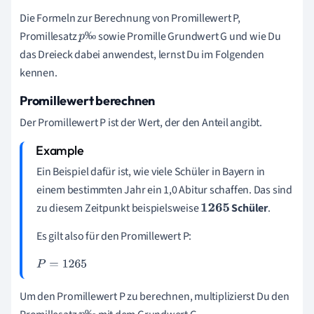
Die Formeln zur Berechnung von Promillewert P,
Promillesatz
sowie Promille Grundwert G und wie Du
‰
p
das Dreieck dabei anwendest, lernst Du im Folgenden
‰
kennen.
Promillewert berechnen
Der Promillewert P ist der Wert, der den Anteil angibt.
Ein Beispiel dafür ist, wie viele Schüler in Bayern in
einem bestimmten Jahr ein 1,0 Abitur schaffen. Das sind
zu diesem Zeitpunkt beispielsweise
Schüler
.
1
265
Es gilt also für den Promillewert P:
P
=
1
265
Um den Promillewert P zu berechnen, multiplizierst Du den
‰