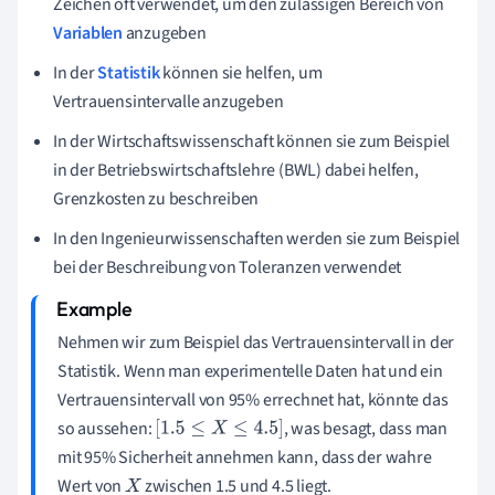
Zeichen oft verwendet, um den zulässigen Bereich von
Variablen
anzugeben
In der
Statistik
können sie helfen, um
Vertrauensintervalle anzugeben
In der Wirtschaftswissenschaft können sie zum Beispiel
in der Betriebswirtschaftslehre (BWL) dabei helfen,
Grenzkosten zu beschreiben
In den Ingenieurwissenschaften werden sie zum Beispiel
bei der Beschreibung von Toleranzen verwendet
Nehmen wir zum Beispiel das Vertrauensintervall in der
Statistik. Wenn man experimentelle Daten hat und ein
Vertrauensintervall von 95% errechnet hat, könnte das
so aussehen:
, was besagt, dass man
[
1.5
≤
X
≤
4.5
]
mit 95% Sicherheit annehmen kann, dass der wahre
Wert von
zwischen 1.5 und 4.5 liegt.
X