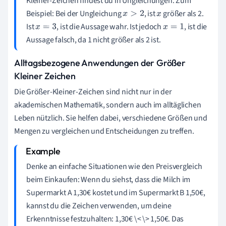
Kleiner-Zeichen findest du in Ungleichungen. Zum
Beispiel: Bei der Ungleichung
, ist
größer als 2.
x
>
2
x
Ist
, ist die Aussage wahr. Ist jedoch
, ist die
x
=
3
x
=
1
Aussage falsch, da 1 nicht größer als 2 ist.
Alltagsbezogene Anwendungen der Größer
Kleiner Zeichen
Die Größer-Kleiner-Zeichen sind nicht nur in der
akademischen Mathematik, sondern auch im alltäglichen
Leben nützlich. Sie helfen dabei, verschiedene Größen und
Mengen zu vergleichen und Entscheidungen zu treffen.
Denke an einfache Situationen wie den Preisvergleich
beim Einkaufen: Wenn du siehst, dass die Milch im
Supermarkt A 1,30€ kostet und im Supermarkt B 1,50€,
kannst du die Zeichen verwenden, um deine
Erkenntnisse festzuhalten: 1,30€ \< \> 1,50€. Das