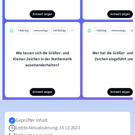
Antwort zeigen
Antwort zeigen
+ Add tag
Immunology
Cell Biology
Mo
+ Add tag
Immunology
Cell
Wie lassen sich die Größer- und
Wer hat die Größer- und 
Kleiner-Zeichen in der Mathematik
Zeichen eingeführt und
auseinanderhalten?
Antwort zeigen
Antwort zeigen
Geprüfter Inhalt
Letzte Aktualisierung: 13.12.2023