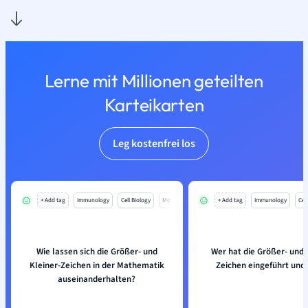
Lerne mit Millionen geteilten
Karteikarten
Leg kostenfrei los
+ Add tag
Immunology
Cell Biology
Mo
+ Add tag
Immunology
Cell
Wie lassen sich die Größer- und
Wer hat die Größer- und 
Kleiner-Zeichen in der Mathematik
Zeichen eingeführt und
auseinanderhalten?