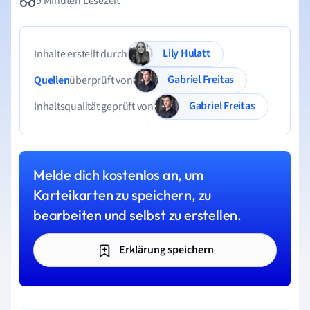
9 Minuten Lesezeit
Lily Hulatt
Inhalte erstellt durch
Gabriel Freitas
Quellen
überprüft von
Gabriel Freitas
Inhaltsqualität geprüft von
Melde dich kostenlos an, um
Karteikarten zu speichern, zu
bearbeiten und selbst zu erstellen.
Erklärung speichern