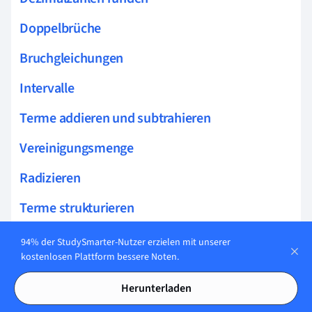
Doppelbrüche
Bruchgleichungen
Intervalle
Terme addieren und subtrahieren
Vereinigungsmenge
Radizieren
Terme strukturieren
Äquivalenzumformung Ungleichung
94% der StudySmarter-Nutzer erzielen mit unserer
kostenlosen Plattform bessere Noten.
Maßstab berechnen
Herunterladen
Determinante 3x3 Matrix