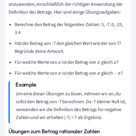
anzuwenden, einschließlich der richtigen Anwendung der
Definition des Betrags. Hier sind einige Übungsaufgaben:
Berechne den Betrag der folgenden Zahlen: 5, -7, 0, -25,
3.4
Hat der Betrag von -7 den gleichen Wert wie der von 7?
Begründe deine Antwort.
Für welche Werte von
ist der Betrag von
gleich
?
x
x
x
Für welche Werte von
ist der Betrag von
gleich
?
x
x
−
x
Um eine dieser Übungen zu lösen, nehmen wir an, du
sollst den Betrag von -7 berechnen. Da -7 kleiner Null ist,
verwenden wir die Definition des Betrags für negative
Zahlen und wir erhalten |-7| = 7 als Ergebnis.
Übungen zum Betrag rationaler Zahlen