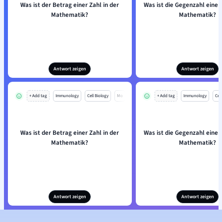
Was ist der Betrag einer Zahl in der
Was ist die Gegenzahl einer 
Mathematik?
Mathematik?
Antwort zeigen
Antwort zeigen
+ Add tag
Immunology
Cell Biology
Mo
+ Add tag
Immunology
Cell
Was ist der Betrag einer Zahl in der
Was ist die Gegenzahl einer 
Mathematik?
Mathematik?
Antwort zeigen
Antwort zeigen