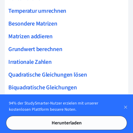
Temperatur umrechnen
Besondere Matrizen
Matrizen addieren
Grundwert berechnen
Irrationale Zahlen
Quadratische Gleichungen lösen
Biquadratische Gleichungen
Ganze Zahlen subtrahieren
94% der StudySmarter-Nutzer erzielen mit unserer
kostenlosen Plattform bessere Noten.
Prozentuale Veränderung berechnen
Herunterladen
Logarithmusgleichungen lösen