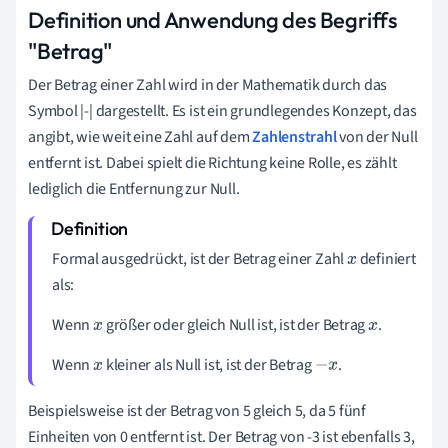
Definition und Anwendung des Begriffs
"Betrag"
Der Betrag einer Zahl wird in der Mathematik durch das
Symbol |-| dargestellt. Es ist ein grundlegendes Konzept, das
angibt, wie weit eine Zahl auf dem
Zahlenstrahl
von der Null
entfernt ist. Dabei spielt die Richtung keine Rolle, es zählt
lediglich die Entfernung zur Null.
Formal ausgedrückt, ist der Betrag einer Zahl
definiert
x
als:
Wenn
größer oder gleich Null ist, ist der Betrag
.
x
x
Wenn
kleiner als Null ist, ist der Betrag
.
x
−
x
Beispielsweise ist der Betrag von 5 gleich 5, da 5 fünf
Einheiten von 0 entfernt ist. Der Betrag von -3 ist ebenfalls 3,