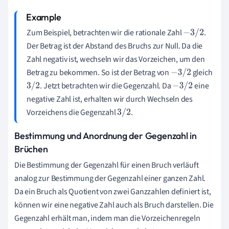
Zum Beispiel, betrachten wir die rationale Zahl
.
−
3
/
2
Der Betrag ist der Abstand des Bruchs zur Null. Da die
Zahl negativ ist, wechseln wir das Vorzeichen, um den
Betrag zu bekommen. So ist der Betrag von
gleich
−
3
/
2
. Jetzt betrachten wir die Gegenzahl. Da
eine
3
/
2
−
3
/
2
negative Zahl ist, erhalten wir durch Wechseln des
Vorzeichens die Gegenzahl
.
3
/
2
Bestimmung und Anordnung der Gegenzahl in
Brüchen
Die Bestimmung der Gegenzahl für einen Bruch verläuft
analog zur Bestimmung der Gegenzahl einer ganzen Zahl.
Da ein Bruch als Quotient von zwei Ganzzahlen definiert ist,
können wir eine negative Zahl auch als Bruch darstellen. Die
Gegenzahl erhält man, indem man die Vorzeichenregeln