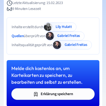
Letzte Aktualisierung: 15.02.2023
9 Minuten Lesezeit
Lily Hulatt
Inhalte erstellt durch
Gabriel Freitas
Quellen
überprüft von
Gabriel Freitas
Inhaltsqualität geprüft von
Melde dich kostenlos an, um
Karteikarten zu speichern, zu
bearbeiten und selbst zu erstellen.
Erklärung speichern