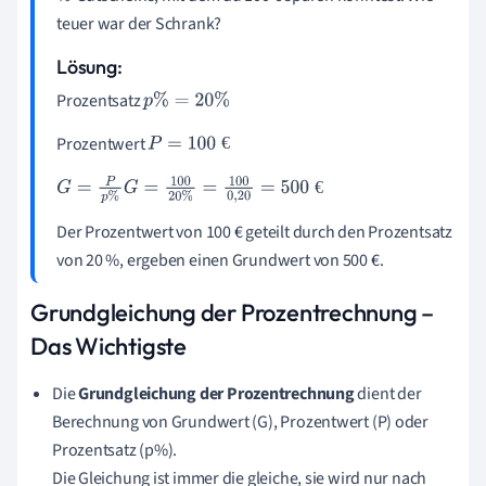
teuer war der Schrank?
Lösung:
Prozentsatz
p
%
=
20
%
Prozentwert
€
P
=
100
€
€
G
=
P
p
%
G
=
100
20
%
=
100
0
,
20
=
500
€
Der Prozentwert von 100 € geteilt durch den Prozentsatz
von 20 %, ergeben einen Grundwert von 500 €.
Grundgleichung der Prozentrechnung
–
Das Wichtigste
Die
Grundgleichung der Prozentrechnung
dient der
Berechnung von Grundwert (G), Prozentwert (P) oder
Prozentsatz (p%).
Die Gleichung ist immer die gleiche, sie wird nur nach