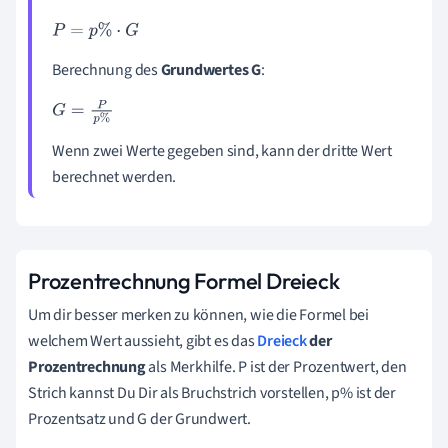
P
=
p
%
·
G
Berechnung des
Grundwertes G
:
G
=
P
p
%
Wenn zwei Werte gegeben sind, kann der dritte Wert
berechnet werden.
Prozentrechnung Formel Dreieck
Um dir besser merken zu können, wie die Formel bei
welchem Wert aussieht, gibt es das
Dreieck
der
Prozentrechnung
als Merkhilfe. P ist der Prozentwert, den
Strich kannst Du Dir als Bruchstrich vorstellen, p% ist der
Prozentsatz und G der Grundwert.