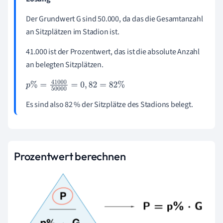
Der Grundwert G sind 50.000, da das die Gesamtanzahl
an Sitzplätzen im Stadion ist.
41.000 ist der Prozentwert, das ist die absolute Anzahl
an belegten Sitzplätzen.
p
%
=
41000
50000
=
0
,
82
=
82
%
Es sind also 82 % der Sitzplätze des Stadions belegt.
Prozentwert berechnen