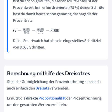
bist du schon gelaufen, dieser absolute Anteil ist der
Prozentwert. Immerhin dreiviertel (75 %) deiner Schritte
hast du damit heute schon gemacht, das sagt dir der
Prozentsatz.
G
=
6000
75
%
=
6000
0
,
75
=
8000
Deine Smartwatch hat also ein eingestelltes Schrittziel
von 8.000 Schritten.
Berechnung mithilfe des Dreisatzes
Statt der Grundgleichung der Prozentrechnung kannst du
auch einfach den
Dreisatz
verwenden.
Er nutzt die
direkte
Proportionalität
der Prozentrechnung,
um den gesuchten Wert zu ermitteln.