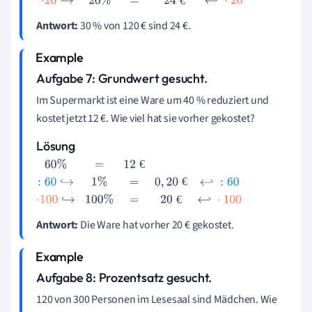
4
€
↩
·
20
Antwort:
30 % von 120 € sind 24 €.
Aufgabe 7: Grundwert gesucht.
Im Supermarkt ist eine Ware um 40 % reduziert und
kostet jetzt 12 €. Wie viel hat sie vorher gekostet?
Lösung
€
€
60
%
=
12
€
:
60
↪
1
%
=
0
,
20
€
↩
:
60
·
100
↪
100
%
=
20
€
€
↩
·
100
Antwort:
Die Ware hat vorher 20 € gekostet.
Aufgabe 8: Prozentsatz gesucht.
120 von 300 Personen im Lesesaal sind Mädchen. Wie