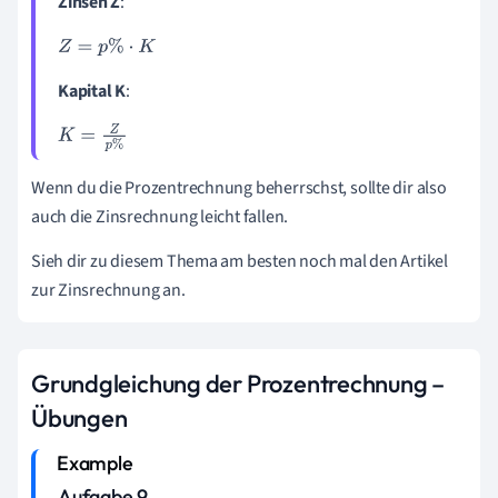
Zinsen Z
:
Z
=
p
%
·
K
Kapital K
:
K
=
Z
p
%
Wenn du die Prozentrechnung beherrschst, sollte dir also
auch die Zinsrechnung leicht fallen.
Sieh dir zu diesem Thema am besten noch mal den Artikel
zur Zinsrechnung an.
Grundgleichung der Prozentrechnung
–
Übungen
Aufgabe 9