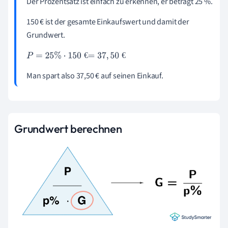
Der Prozentsatz ist einfach zu erkennen, er beträgt 25 %.
150 € ist der gesamte Einkaufswert und damit der
Grundwert.
€
€
P
=
25
%
·
150
€
=
37
,
50
€
Man spart also 37,50 € auf seinen Einkauf.
Grundwert berechnen