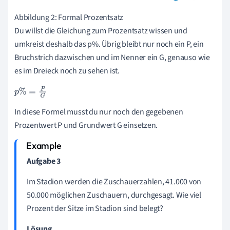
Abbildung 2: Formal Prozentsatz
Du willst die Gleichung zum Prozentsatz wissen und
umkreist deshalb das p%. Übrig bleibt nur noch ein P, ein
Bruchstrich dazwischen und im Nenner ein G, genauso wie
es im Dreieck noch zu sehen ist.
p
%
=
P
G
In diese Formel musst du nur noch den gegebenen
Prozentwert P und Grundwert G einsetzen.
Aufgabe 3
Im Stadion werden die Zuschauerzahlen, 41.000 von
50.000 möglichen Zuschauern, durchgesagt. Wie viel
Prozent der Sitze im Stadion sind belegt?
Lösung