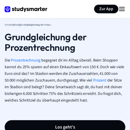
Karteikarten erstellen
Seite zusammenfassen
Zur App
Schule
Mathe
Algebra
Grundgleichung der Prozentrechnung
Grundgleichung der
Prozentrechnung
Die
Prozentrechnung
begegnet dir im Alltag überall. Beim Shoppen
kannst du 25% sparen auf einen Einkaufswert von 150 €. Doch wie viele
Euro sind das? Im Stadion werden die Zuschauerzahlen, 41.000 von
50.000 möglichen Zuschauern, durchgesagt. Wie viel
Prozent
der Sitze
im Stadion sind belegt? Deine Smartwatch sagt dir, du hast mit deinen
bisherigen 6.000 Schritten 75% des Schrittziels erreicht. Du fragst dich,
welches Schrittziel du überhaupt eingestellt hast.
Los geht’s