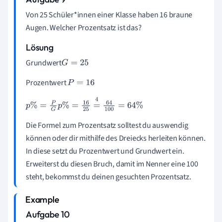
Von 25 Schüler*innen einer Klasse haben 16 braune
Augen. Welcher Prozentsatz ist das?
Lösung
Grundwert
G
=
25
Prozentwert
P
=
16
p
%
=
P
G
p
%
=
16
25
=
4
64
100
=
64
%
Die Formel zum Prozentsatz solltest du auswendig
können oder dir mithilfe des Dreiecks herleiten können.
In diese setzt du Prozentwert und Grundwert ein.
Erweiterst du diesen Bruch, damit im Nenner eine 100
steht, bekommst du deinen gesuchten Prozentsatz.
Aufgabe 10