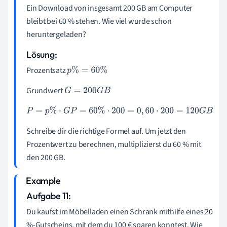
Ein Download von insgesamt 200 GB am Computer
bleibt bei 60 % stehen. Wie viel wurde schon
heruntergeladen?
Lösung:
Prozentsatz
p
%
=
60
%
Grundwert
G
=
200
G
B
P
=
p
%
·
G
P
=
60
%
·
200
=
0
,
60
·
200
=
120
G
B
Schreibe dir die richtige Formel auf. Um jetzt den
Prozentwert zu berechnen, multiplizierst du 60 % mit
den 200 GB.
Aufgabe 11:
Du kaufst im Möbelladen einen Schrank mithilfe eines 20
%-Gutscheins, mit dem du 100 € sparen konntest. Wie