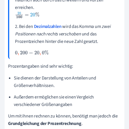
erreichen.
20
100
=
20
%
2. Bei den
Dezimalzahlen
wird das Komma um
zwei
Positionen nach rechts verschoben
und das
Prozentzeichen hinter die neue Zahl gesetzt.
0
,
200
=
20
,
0
%
Prozentangaben sind sehr wichtig:
Sie dienen der Darstellung von Anteilen und
Größenverhältnissen.
Außerdem ermöglichen sie einen Vergleich
verschiedener Größenangaben
Um mit ihnen rechnen zu können, benötigt man jedoch die
Grundgleichung der Prozentrechnung
.