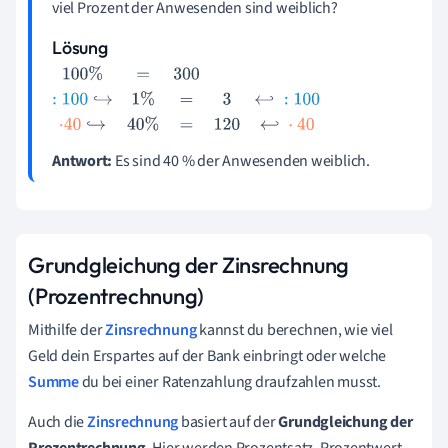
viel Prozent der Anwesenden sind weiblich?
Lösung
100
%
=
300
:
100
↪
1
%
=
3
↩
:
100
·
40
↪
40
%
=
12
0
↩
·
40
Antwort:
Es sind 40 % der Anwesenden weiblich.
Grundgleichung der Zinsrechnung
(Prozentrechnung)
Mithilfe der
Zinsrechnung
kannst du berechnen, wie viel
Geld dein Erspartes auf der Bank einbringt oder welche
Summe
du bei einer Ratenzahlung draufzahlen musst.
Auch die
Zinsrechnung
basiert auf der
Grundgleichung der
Prozentrechnung
. Hier werden Prozentsatz, Prozentwert