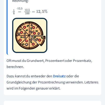
Rechnung:
1
8
=
·
12
,
5
12
,
5
100
=
12
,
5
%
Oft musst du Grundwert, Prozentwert oder Prozentsatz,
berechnen.
Dazu kannst du entweder den
Dreisatz
oder die
Grundgleichung der Prozentrechnung verwenden. Letzteres
wird im Folgenden genauer erklärt.