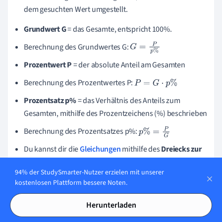
dem gesuchten Wert umgestellt.
Grundwert G
= das Gesamte, entspricht 100%.
Berechnung des Grundwertes G:
G
=
P
p
%
Prozentwert P
= der absolute Anteil am Gesamten
Berechnung des Prozentwertes P:
P
=
G
·
p
%
Prozentsatz p%
= das Verhältnis des Anteils zum
Gesamten, mithilfe des Prozentzeichens (%) beschrieben
Berechnung des Prozentsatzes p%:
p
%
=
P
G
Du kannst dir die
Gleichungen
mithilfe des
Dreiecks zur
Prozentrechnung
merken.
94% der StudySmarter-Nutzer erzielen mit unserer
Alternativ kannst du eine Prozentrechnung auch mit dem
kostenlosen Plattform bessere Noten.
Dreisatz durchführen.
Herunterladen
Die Zinsrechnung basiert auf der Grundgleichung der