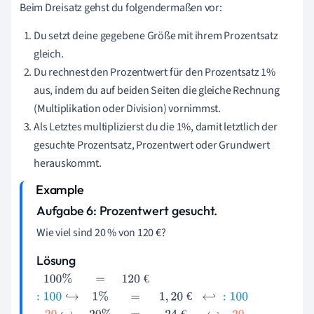
Beim Dreisatz gehst du folgendermaßen vor:
Du setzt deine gegebene Größe mit ihrem Prozentsatz
gleich.
Du rechnest den Prozentwert für den Prozentsatz 1%
aus, indem du auf beiden Seiten die gleiche Rechnung
(Multiplikation oder Division) vornimmst.
Als Letztes multiplizierst du die 1%, damit letztlich der
gesuchte Prozentsatz, Prozentwert oder Grundwert
herauskommt.
Aufgabe 6: Prozentwert gesucht.
Wie viel sind 20 % von 120 €?
Lösung
€
€
100
%
=
120
€
:
100
↪
1
%
=
1
,
20
€
↩
:
100
·
20
↪
20
%
=
2
€