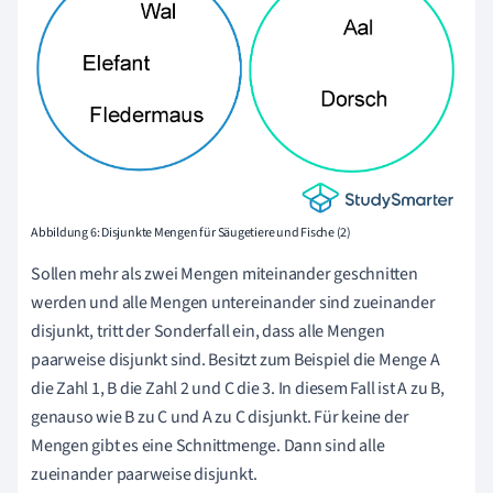
Abbildung 6: Disjunkte Mengen für Säugetiere und Fische (2)
Sollen mehr als zwei Mengen miteinander geschnitten
werden und alle Mengen untereinander sind zueinander
disjunkt, tritt der Sonderfall ein, dass alle Mengen
paarweise disjunkt sind. Besitzt zum Beispiel die Menge A
die Zahl 1, B die Zahl 2 und C die 3. In diesem Fall ist A zu B,
genauso wie B zu C und A zu C disjunkt. Für keine der
Mengen gibt es eine Schnittmenge. Dann sind alle
zueinander paarweise disjunkt.