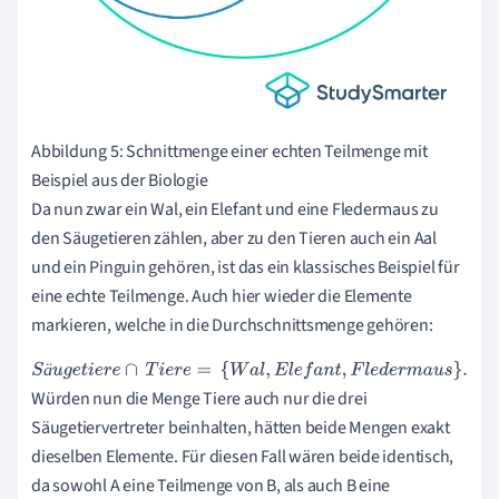
Abbildung 5: Schnittmenge einer echten Teilmenge mit
Beispiel aus der Biologie
Da nun zwar ein Wal, ein Elefant und eine Fledermaus zu
den Säugetieren zählen, aber zu den Tieren auch ein Aal
und ein Pinguin gehören, ist das ein klassisches Beispiel für
eine echte Teilmenge. Auch hier wieder die Elemente
markieren, welche in die Durchschnittsmenge gehören:
ä
S
ä
u
g
e
t
i
e
r
e
∩
T
i
e
r
e
=
{
W
a
l
,
E
l
e
f
a
n
t
,
F
l
e
d
e
r
m
a
u
s
}
.
Würden nun die Menge Tiere auch nur die drei
Säugetiervertreter beinhalten, hätten beide Mengen exakt
dieselben Elemente. Für diesen Fall wären beide identisch,
da sowohl A eine Teilmenge von B, als auch B eine