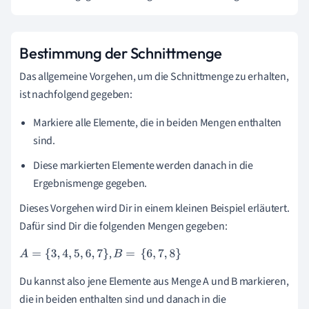
Bestimmung der Schnittmenge
Das allgemeine Vorgehen, um die Schnittmenge zu erhalten,
ist nachfolgend gegeben:
Markiere alle Elemente, die in beiden Mengen enthalten
sind.
Diese markierten Elemente werden danach in die
Ergebnismenge gegeben.
Dieses Vorgehen wird Dir in einem kleinen Beispiel erläutert.
Dafür sind Dir die folgenden Mengen gegeben:
,
A
=
{
3
,
4
,
5
,
6
,
7
}
B
=
{
6
,
7
,
8
}
Du kannst also jene Elemente aus Menge A und B markieren,
die in beiden enthalten sind und danach in die