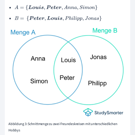
A
=
{
L
o
u
i
s
,
P
e
t
e
r
,
A
n
n
a
,
S
i
m
o
n
}
B
=
{
P
e
t
e
r
,
L
o
u
i
s
,
P
h
i
l
i
p
p
,
J
o
n
a
s
}
Abbildung 3: Schnittmenge zu zwei Freundeskreisen mit unterschiedlichen
Hobbys