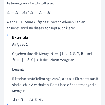
Teilmenge von A ist. Es gilt also:
A
=
B
:
A
∩
B
=
A
=
B
Wenn Du Dir eine Aufgabe zu verschiedenen Zahlen
ansiehst, wird Dir dieses Konzept auch klarer.
Aufgabe
2
Gegeben sind die Menge
und
A
=
{
1
,
2
,
4
,
5
,
7
,
9
}
. Gib die Schnittmenge an.
B
=
{
4
,
5
,
9
}
Lösung
B ist eine echte Teilmenge von A, also alle Elemente aus B
sind auch in A enthalten. Damit ist die Schnittmenge die
Menge B.
A
∩
B
=
{
4
,
5
,
9
}