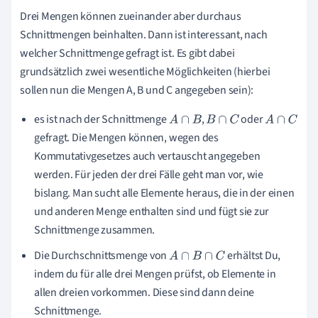
Drei Mengen können zueinander aber durchaus
Schnittmengen beinhalten. Dann ist interessant, nach
welcher Schnittmenge gefragt ist. Es gibt dabei
grundsätzlich zwei wesentliche Möglichkeiten (hierbei
sollen nun die Mengen A, B und C angegeben sein):
es ist nach der Schnittmenge
,
oder
A
∩
B
B
∩
C
A
∩
C
gefragt. Die Mengen können, wegen des
Kommutativgesetzes auch vertauscht angegeben
werden. Für jeden der drei Fälle geht man vor, wie
bislang. Man sucht alle Elemente heraus, die in der einen
und anderen Menge enthalten sind und fügt sie zur
Schnittmenge zusammen.
Die Durchschnittsmenge von
erhältst Du,
A
∩
B
∩
C
indem du für alle drei Mengen prüfst, ob Elemente in
allen dreien vorkommen. Diese sind dann deine
Schnittmenge.