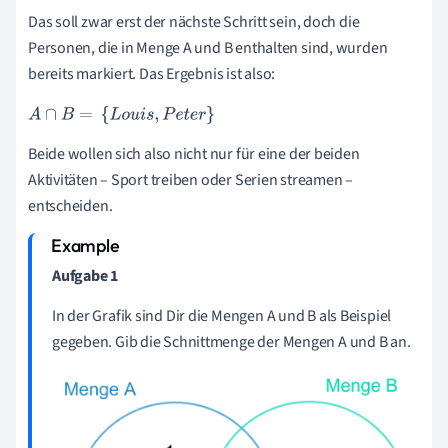
Das soll zwar erst der nächste Schritt sein, doch die
Personen, die in Menge A und B enthalten sind, wurden
bereits markiert. Das Ergebnis ist also:
A
∩
B
=
{
L
o
u
i
s
,
P
e
t
e
r
}
Beide wollen sich also nicht nur für eine der beiden
Aktivitäten – Sport treiben oder Serien streamen –
entscheiden.
Aufgabe
1
In der Grafik sind Dir die Mengen A und B als Beispiel
gegeben. Gib die Schnittmenge der Mengen A und B an.