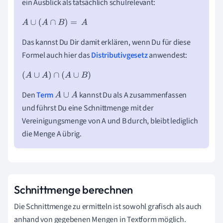
ein Ausblick als tatsächlich schulrelevant:
A
∪
(
A
∩
B
)
=
A
Das kannst Du Dir damit erklären, wenn Du für diese
Formel auch hier das
Distributivgesetz
anwendest:
(
A
∪
A
)
∩
(
A
∪
B
)
Den
Term
kannst Du als A zusammenfassen
A
∪
A
und führst Du eine Schnittmenge mit der
Vereinigungsmenge von A und B durch, bleibt lediglich
die Menge A übrig.
Schnittmenge berechnen
Die Schnittmenge zu ermitteln ist sowohl grafisch als auch
anhand von gegebenen Mengen in Textform möglich.