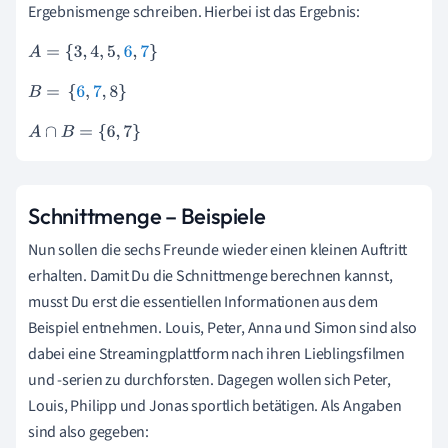
Ergebnismenge schreiben. Hierbei ist das Ergebnis:
A
=
{
3
,
4
,
5
,
6
,
7
}
B
=
{
6
,
7
,
8
}
A
∩
B
=
{
6
,
7
}
Schnittmenge – Beispiele
Nun sollen die sechs Freunde wieder einen kleinen Auftritt
erhalten. Damit Du die Schnittmenge berechnen kannst,
musst Du erst die essentiellen Informationen aus dem
Beispiel entnehmen. Louis, Peter, Anna und Simon sind also
dabei eine Streamingplattform nach ihren Lieblingsfilmen
und -serien zu durchforsten. Dagegen wollen sich Peter,
Louis, Philipp und Jonas sportlich betätigen. Als Angaben
sind also gegeben: