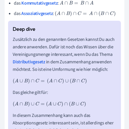
das
Kommutativgesetz
:
A
∩
B
=
B
∩
A
das
Assoziativgesetz
:
(
A
∩
B
)
∩
C
=
A
∩
(
B
∩
C
)
Zusätzlich zu den genannten Gesetzen kannst Du auch
andere anwenden. Dafür ist noch das Wissen über die
Vereinigungsmenge interessant, wenn Du das Thema
Distributivgesetz
in dem Zusammenhang anwenden
möchtest. So ist eine Umformung wie hier möglich:
(
A
∪
B
)
∩
C
=
(
A
∩
C
)
∪
(
B
∩
C
)
Das gleiche gilt für:
(
A
∩
B
)
∪
C
=
(
A
∪
C
)
∩
(
B
∪
C
)
In diesem Zusammenhang kann auch das
Absorptionsgesetz interessant sein, ist allerdings eher