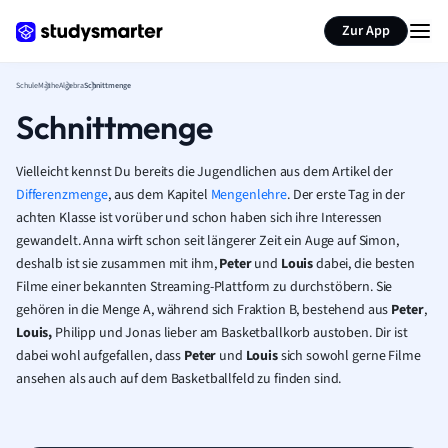
Karteikarten erstellen
Seite zusammenfassen
Zur App
Schule
Mathe
Algebra
Schnittmenge
Schnittmenge
Vielleicht kennst Du bereits die Jugendlichen aus dem Artikel der
Differenzmenge
, aus dem Kapitel
Mengenlehre
. Der erste Tag in der
achten Klasse ist vorüber und schon haben sich ihre Interessen
gewandelt. Anna wirft schon seit längerer Zeit ein Auge auf Simon,
deshalb ist sie zusammen mit ihm,
Peter
und
Louis
dabei, die besten
Filme einer bekannten Streaming-Plattform zu durchstöbern. Sie
gehören in die Menge A, während sich Fraktion B, bestehend aus
Peter
,
Louis,
Philipp und Jonas lieber am Basketballkorb austoben. Dir ist
dabei wohl aufgefallen, dass
Peter
und
Louis
sich sowohl gerne Filme
ansehen als auch auf dem Basketballfeld zu finden sind.