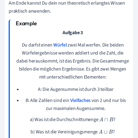
Am Ende kannst Du dein nun theoretisch erlangtes Wissen
praktisch anwenden.
Aufgabe 3
Du darfst einen
Würfel
zwei Mal werfen. Die beiden
Würfelergebnisse werden addiert und die Zahl, die
dabei herauskommt, ist das Ergebnis. Die Gesamtmenge
bilden die möglichen Ergebnisse. Es gibt zwei Mengen
mit unterschiedlichen Elementen:
A: Die Augensumme ist durch 3 teilbar
B: Alle Zahlen sind ein
Vielfaches
von 2 und nur bis
zur maximalen Augensumme.
a) Was ist die Durchschnittsmenge
?
A
∩
B
b) Was ist die Vereinigungsmenge
?
A
∪
B