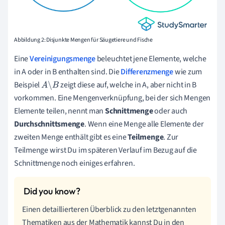
Abbildung 2: Disjunkte Mengen für Säugetiere und Fische
Eine
Vereinigungsmenge
beleuchtet jene Elemente, welche
in A oder in B enthalten sind. Die
Differenzmenge
wie zum
Beispiel
zeigt diese auf, welche in A, aber nicht in B
A
\
B
vorkommen. Eine Mengenverknüpfung, bei der sich Mengen
Elemente teilen, nennt man
Schnittmenge
oder auch
Durchschnittsmenge
. Wenn eine Menge alle Elemente der
zweiten Menge enthält gibt es eine
Teilmenge
. Zur
Teilmenge wirst Du im späteren Verlauf im Bezug auf die
Schnittmenge noch einiges erfahren.
Einen detaillierteren Überblick zu den letztgenannten
Thematiken aus der Mathematik kannst Du in den