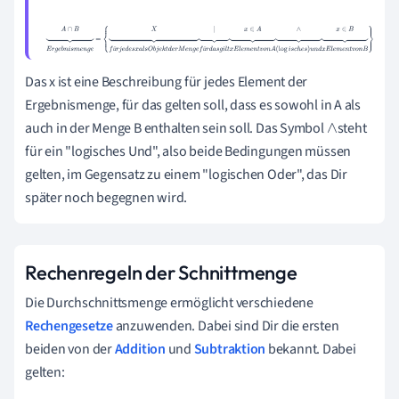
A
∩
B
⏟
E
r
g
e
b
n
i
s
m
e
n
g
e
=
{
X
⏟
f
ü
r
j
e
d
e
s
x
a
l
s
O
b
j
e
k
t
d
e
r
M
e
n
g
e
|
⏟
f
ü
r
d
a
s
g
i
l
t
x
∈
A
⏟
x
E
l
e
m
e
n
t
v
o
n
A
∧
⏟
(
log
i
s
c
h
e
s
)
u
n
d
x
∈
B
⏟
x
E
ü
ü
l
e
m
e
n
t
v
o
n
B
}
Das x ist eine Beschreibung für jedes Element der
Ergebnismenge, für das gelten soll, dass es sowohl in A als
auch in der Menge B enthalten sein soll. Das Symbol
steht
∧
für ein "logisches Und", also beide Bedingungen müssen
gelten, im Gegensatz zu einem "logischen Oder", das Dir
später noch begegnen wird.
Rechenregeln der Schnittmenge
Die Durchschnittsmenge ermöglicht verschiedene
Rechengesetze
anzuwenden. Dabei sind Dir die ersten
beiden von der
Addition
und
Subtraktion
bekannt. Dabei
gelten: