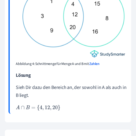
Abbildung 4: Schnittmenge für Menge A und B mit
Zahlen
Lösung
Sieh Dir dazu den Bereich an, der sowohl in A als auch in
B liegt.
A
∩
B
=
{
4
,
12
,
20
}