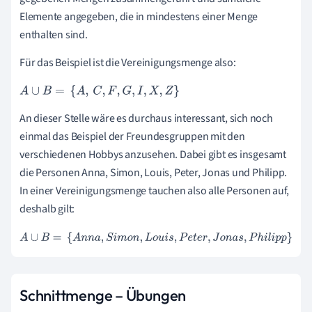
Elemente angegeben, die in mindestens einer Menge
enthalten sind.
Für das Beispiel ist die Vereinigungsmenge also:
A
∪
B
=
{
A
,
C
,
F
,
G
,
I
,
X
,
Z
}
An dieser Stelle wäre es durchaus interessant, sich noch
einmal das Beispiel der Freundesgruppen mit den
verschiedenen Hobbys anzusehen. Dabei gibt es insgesamt
die Personen Anna, Simon, Louis, Peter, Jonas und Philipp.
In einer Vereinigungsmenge tauchen also alle Personen auf,
deshalb gilt:
A
∪
B
=
{
A
n
n
a
,
S
i
m
o
n
,
L
o
u
i
s
,
P
e
t
e
r
,
J
o
n
a
s
,
P
h
i
l
i
p
p
}
Schnittmenge – Übungen