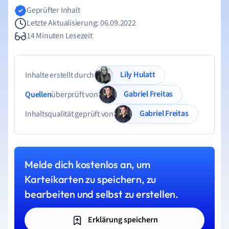
Geprüfter Inhalt
Letzte Aktualisierung: 06.09.2022
14 Minuten Lesezeit
Lily Hulatt
Inhalte erstellt durch
Gabriel Freitas
Quellen
überprüft von
Gabriel Freitas
Inhaltsqualität geprüft von
Melde dich kostenlos an, um
Karteikarten zu speichern, zu
bearbeiten und selbst zu erstellen.
Erklärung speichern