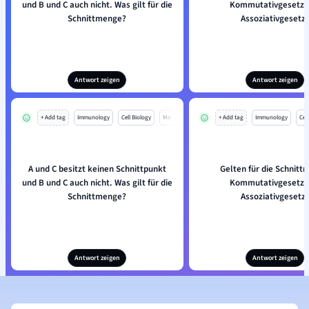
und B und C auch nicht. Was gilt für die
Kommutativgesetz 
Schnittmenge?
Assoziativgesetz
Antwort zeigen
Antwort zeigen
+ Add tag
Immunology
Cell Biology
Mo
+ Add tag
Immunology
Cell
A und C besitzt keinen Schnittpunkt
Gelten für die Schnit
und B und C auch nicht. Was gilt für die
Kommutativgesetz 
Schnittmenge?
Assoziativgesetz
Antwort zeigen
Antwort zeigen