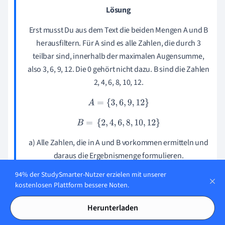
Lösung
Erst musst Du aus dem Text die beiden Mengen A und B
herausfiltern. Für A sind es alle Zahlen, die durch 3
teilbar sind, innerhalb der maximalen Augensumme,
also 3, 6, 9, 12. Die 0 gehört nicht dazu. B sind die Zahlen
2, 4, 6, 8, 10, 12.
A
=
{
3
,
6
,
9
,
12
}
B
=
{
2
,
4
,
6
,
8
,
10
,
12
}
a) Alle Zahlen, die in A und B vorkommen ermitteln und
daraus die Ergebnismenge formulieren.
94% der StudySmarter-Nutzer erzielen mit unserer
A
∩
B
=
{
6
,
12
}
kostenlosen Plattform bessere Noten.
b) Alle Zahlen verwenden, doppeltes am besten nur
Herunterladen
einmal nennen.