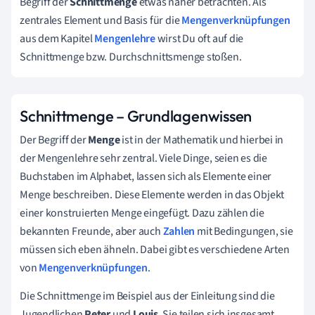
Begriff der
Schnittmenge
etwas näher betrachten. Als
zentrales Element und Basis für die
Mengenverknüpfungen
aus dem Kapitel
Mengenlehre
wirst Du oft auf die
Schnittmenge bzw. Durchschnittsmenge stoßen.
Schnittmenge – Grundlagenwissen
Der Begriff der
Menge
ist in der Mathematik und hierbei in
der Mengenlehre sehr zentral. Viele Dinge, seien es die
Buchstaben im Alphabet, lassen sich als Elemente einer
Menge beschreiben. Diese Elemente werden in das Objekt
einer konstruierten Menge eingefügt. Dazu zählen die
bekannten Freunde, aber auch
Zahlen
mit Bedingungen, sie
müssen sich eben ähneln. Dabei gibt es verschiedene Arten
von
Mengenverknüpfungen
.
Die Schnittmenge im Beispiel aus der Einleitung sind die
Jugendlichen
Peter
und
Louis
. Sie teilen sich insgesamt