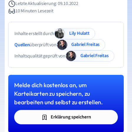
Letzte Aktualisierung: 09.10.2022
10 Minuten Lesezeit
Lily Hulatt
Inhalte erstellt durch
Gabriel Freitas
Quellen
überprüft von
Gabriel Freitas
Inhaltsqualität geprüft von
Melde dich kostenlos an, um
Karteikarten zu speichern, zu
bearbeiten und selbst zu erstellen.
Erklärung speichern