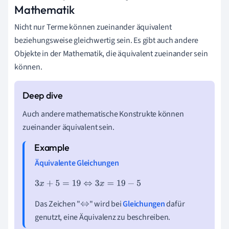
Mathematik
Nicht nur Terme können zueinander äquivalent
beziehungsweise gleichwertig sein. Es gibt auch andere
Objekte in der Mathematik, die äquivalent zueinander sein
können.
Auch andere mathematische Konstrukte können
zueinander äquivalent sein.
Äquivalente Gleichungen
3
x
+
5
=
19
⇔
3
x
=
19
−
5
Das Zeichen "
" wird bei
Gleichungen
dafür
⇔
genutzt, eine Äquivalenz zu beschreiben.