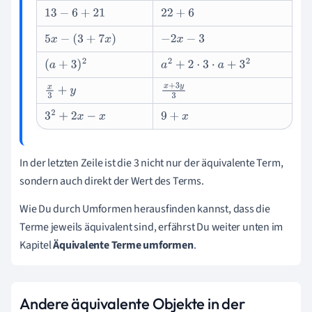
13
−
6
+
21
22
+
6
5
x
−
(
3
+
7
x
)
−
2
x
−
3
(
a
+
3
)
2
a
2
+
2
⋅
3
⋅
a
+
3
2
x
3
+
y
x
+
3
y
3
3
2
+
2
x
−
x
9
+
x
In der letzten Zeile ist die 3 nicht nur der äquivalente Term,
sondern auch direkt der Wert des Terms.
Wie Du durch Umformen herausfinden kannst, dass die
Terme jeweils äquivalent sind, erfährst Du weiter unten im
Kapitel
Äquivalente Terme umformen
.
Andere äquivalente Objekte in der