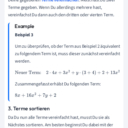
Terme gegeben. Wenn Du allerdings mehrere hast,
vereinfachst Du dann auch den dritten oder vierten Term.
Beispiel 3
Um zu überprüfen, ob der Term aus Beispiel 2 äquivalent
zu folgendem Term ist, muss dieser zunächst vereinfacht
werden.
Neuer Term:
2
⋅
4
x
+
3
x
2
+
y
⋅
(
3
+
4
)
+
2
+
13
x
2
Zusammengefasst erhälst Du folgenden Term:
8
x
+
16
x
2
+
7
y
+
2
3. Terme sortieren
Da Du nun alle Terme vereinfacht hast, musst Du sie als
Nächstes sortieren. Am besten beginnst Du dabei mit der