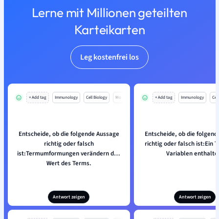
Lerne mit Millionen geteilten
Karteikarten
Leg kostenfrei los
+ Add tag
Immunology
Cell Biology
Mo
+ Add tag
Immunology
Cell
Entscheide, ob die folgende Aussage
Entscheide, ob die folgen
richtig oder falsch
richtig oder falsch ist:Ein
ist:Termumformungen verändern den
Variablen enthalte
Wert des Terms.
Antwort zeigen
Antwort zeigen