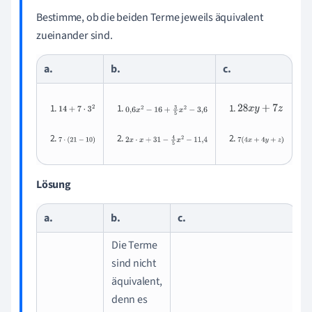
Bestimme, ob die beiden Terme jeweils äquivalent
zueinander sind.
a.
b.
c.
14
+
7
⋅
3
2
0
,
6
x
2
−
16
+
3
5
x
2
−
3
,
6
28
x
y
+
7
z
7
⋅
(
21
−
10
)
2
x
⋅
x
+
31
−
4
5
x
2
−
11
,
4
7
(
4
x
+
4
y
+
z
)
Lösung
a.
b.
c.
Die Terme
sind nicht
äquivalent,
denn es