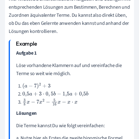
entsprechenden Lösungen zum Bestimmen, Berechnen und
Zuordnen äquivalenter Terme. Du kannst also direkt üben,
ob Du das eben Gelernte anwenden kannst und anhand der
Lösungen kontrollieren.
Aufgabe 1
Löse vorhandene Klammern auf und vereinfache die
Terme so weit wie möglich.
(
a
−
7
)
2
+
3
0
,
5
a
+
3
⋅
0
,
5
b
−
1
,
5
a
+
0
,
5
b
3
8
x
−
7
x
2
−
5
16
x
−
x
⋅
x
Lösungen
Die Terme kannst Du wie folgt vereinfachen:
a. Nutze hier als Erstes die zweite binomische Formel.