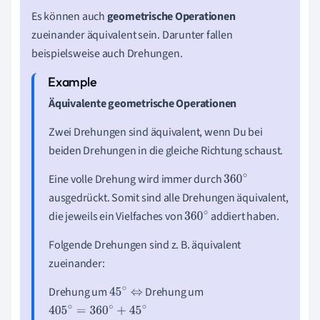
Es können auch
geometrische Operationen
zueinander äquivalent sein. Darunter fallen
beispielsweise auch Drehungen.
Äquivalente geometrische Operationen
Zwei Drehungen sind äquivalent, wenn Du bei
beiden Drehungen in die gleiche Richtung schaust.
Eine volle Drehung wird immer durch
360
∘
ausgedrückt. Somit sind alle Drehungen äquivalent,
die jeweils ein Vielfaches von
addiert haben.
360
∘
Folgende Drehungen sind z. B. äquivalent
zueinander:
Drehung um
Drehung um
45
∘
⇔
405
∘
=
360
∘
+
45
∘