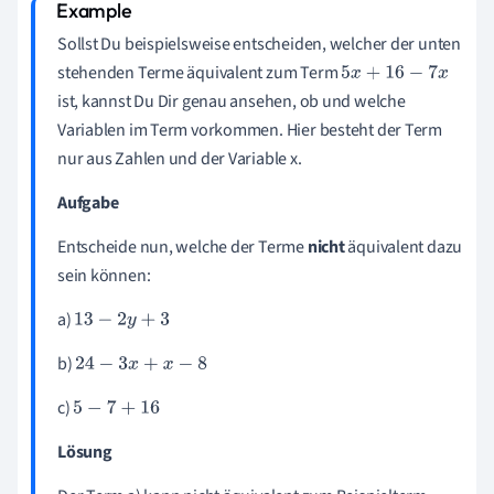
Sollst Du beispielsweise entscheiden, welcher der unten
stehenden Terme äquivalent zum Term
5
x
+
16
−
7
x
ist, kannst Du Dir genau ansehen, ob und welche
Variablen im Term vorkommen. Hier besteht der Term
nur aus Zahlen und der Variable x.
Aufgabe
Entscheide nun, welche der Terme
nicht
äquivalent dazu
sein können:
a)
13
−
2
y
+
3
b)
24
−
3
x
+
x
−
8
c)
5
−
7
+
16
Lösung