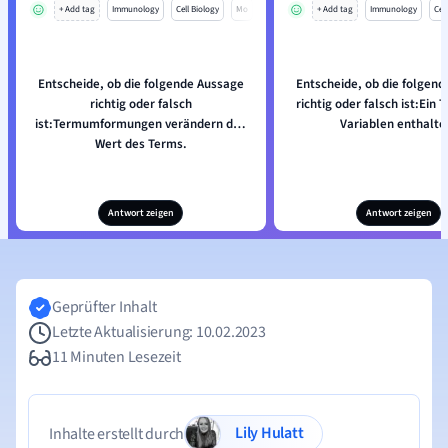
+ Add tag
Immunology
Cell Biology
Mo
+ Add tag
Immunology
Cell
Entscheide, ob die folgende Aussage
Entscheide, ob die folgen
richtig oder falsch
richtig oder falsch ist:Ein
ist:Termumformungen verändern den
Variablen enthalte
Wert des Terms.
Antwort zeigen
Antwort zeigen
Geprüfter Inhalt
Letzte Aktualisierung: 10.02.2023
11 Minuten Lesezeit
Lily Hulatt
Inhalte erstellt durch