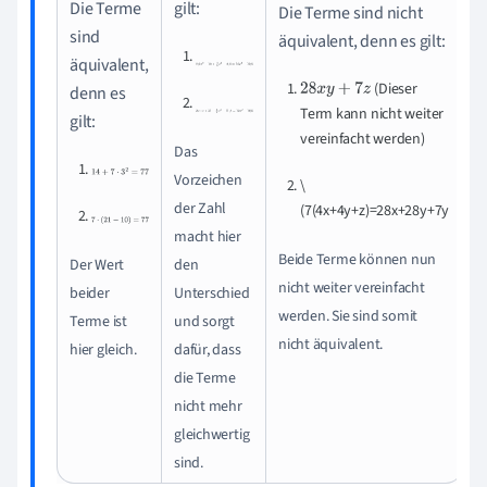
Die Terme
gilt:
Die Terme sind nicht
sind
äquivalent, denn es gilt:
0
,
6
x
2
−
16
+
3
5
x
2
−
3
,
6
=
12
x
2
−
19
,
6
äquivalent,
(Dieser
28
x
y
+
7
z
denn es
2
x
⋅
x
+
31
−
4
5
x
2
−
11
,
4
=
12
x
2
+
19
,
6
Term kann nicht weiter
gilt:
vereinfacht werden)
Das
14
+
7
⋅
3
2
=
77
Vorzeichen
\
der Zahl
(7(4x+4y+z)=28x+28y+7y
7
⋅
(
21
−
10
)
=
77
macht hier
Beide Terme können nun
Der Wert
den
nicht weiter vereinfacht
beider
Unterschied
werden. Sie sind somit
Terme ist
und sorgt
nicht äquivalent.
hier gleich.
dafür, dass
die Terme
nicht mehr
gleichwertig
sind.