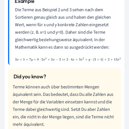
Die Terme aus Beispiel 2 und 3 sehen nach dem
Sortieren genau gleich aus und haben den gleichen
Wert, wenn für x und y konkrete Zahlen eingesetzt
werden (z. B. x=1 und y=0). Daher sind die Terme
gleichwertig beziehungsweise äquivalent. In der
Mathematik kann es dann so ausgedrückt werden:
3
x
+
5
+
7
y
+
8
⋅
2
x
2
+
5
x
−
3
⇔
2
⋅
4
x
+
3
x
2
+
y
⋅
(
3
+
4
)
+
2
+
13
x
2
Terme können auch über bestimmten Mengen
äquivalent sein. Das bedeutet, dass Du alle Zahlen aus
der Menge für die Variablen einsetzen kannst und die
Terme dabei gleichwertig sind. Setzt Du aber Zahlen
ein, die nicht in der Menge liegen, sind die Terme nicht
mehr äquivalent.