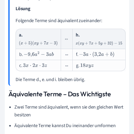
Lösung
Folgende Terme sind äquivalent zueinander:
a.
h.
⇔
(
x
+
5
)
(
x
y
+
7
x
−
3
)
x
(
x
y
+
7
x
+
5
y
+
32
)
−
15
b.
⇔
f.
−
9
,
6
a
2
−
3
a
b
−
3
a
⋅
(
3
,
2
a
+
b
)
c.
⇔
g.
3
x
⋅
2
x
⋅
3
z
18
x
y
z
Die Terme d., e. und i. bleiben übrig.
Äquivalente Terme – Das Wichtigste
Zwei Terme sind äquivalent, wenn sie den gleichen Wert
besitzen
Äquivalente Terme kannst Du ineinander umformen