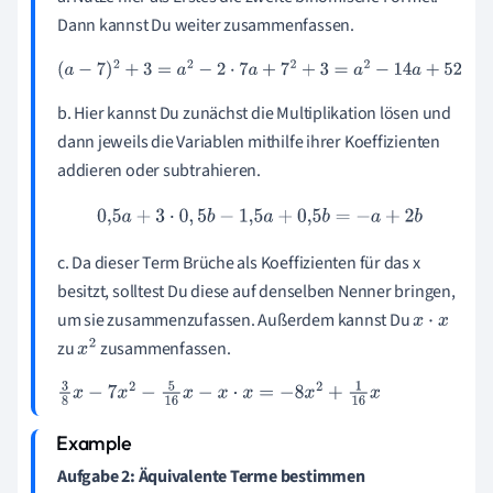
Dann kannst Du weiter zusammenfassen.
(
a
−
7
)
2
+
3
=
a
2
−
2
⋅
7
a
+
7
2
+
3
=
a
2
−
14
a
+
52
b. Hier kannst Du zunächst die Multiplikation lösen und
dann jeweils die Variablen mithilfe ihrer Koeffizienten
addieren oder subtrahieren.
0
,
5
a
+
3
⋅
0
,
5
b
−
1
,
5
a
+
0
,
5
b
=
−
a
+
2
b
c. Da dieser Term Brüche als Koeffizienten für das x
besitzt, solltest Du diese auf denselben Nenner bringen,
um sie zusammenzufassen. Außerdem kannst Du
x
⋅
x
zu
zusammenfassen.
x
2
3
8
x
−
7
x
2
−
5
16
x
−
x
⋅
x
=
−
8
x
2
+
1
16
x
Aufgabe 2: Äquivalente Terme bestimmen