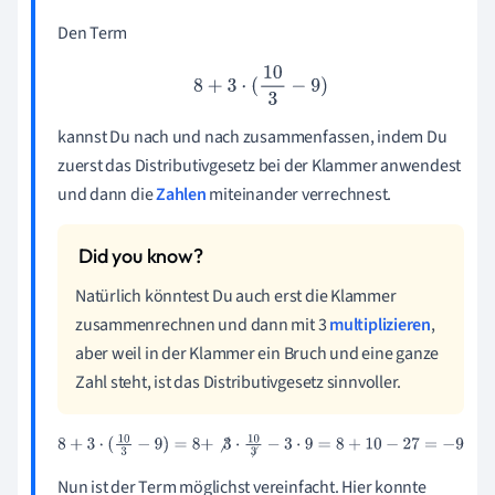
Den Term
8
+
3
⋅
(
10
3
−
9
)
kannst Du nach und nach zusammenfassen, indem Du
zuerst das Distributivgesetz bei der Klammer anwendest
und dann die
Zahlen
miteinander verrechnest.
Natürlich könntest Du auch erst die Klammer
zusammenrechnen und dann mit 3
multiplizieren
,
aber weil in der Klammer ein Bruch und eine ganze
Zahl steht, ist das Distributivgesetz sinnvoller.
8
+
3
⋅
(
10
3
−
9
)
=
8
+
⧸
3
⋅
10
⧸
3
−
3
⋅
9
=
8
+
10
−
27
=
−
9
Nun ist der Term möglichst vereinfacht. Hier konnte