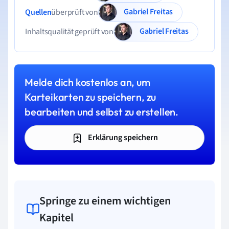
Gabriel Freitas
Quellen
überprüft von
Gabriel Freitas
Inhaltsqualität geprüft von
Melde dich kostenlos an, um
Karteikarten zu speichern, zu
bearbeiten und selbst zu erstellen.
Erklärung speichern
Springe zu einem wichtigen
Kapitel