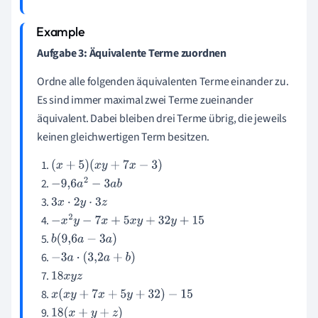
Aufgabe 3: Äquivalente Terme zuordnen
Ordne alle folgenden äquivalenten Terme einander zu.
Es sind immer maximal zwei Terme zueinander
äquivalent. Dabei bleiben drei Terme übrig, die jeweils
keinen gleichwertigen Term besitzen.
(
x
+
5
)
(
x
y
+
7
x
−
3
)
−
9
,
6
a
2
−
3
a
b
3
x
⋅
2
y
⋅
3
z
−
x
2
y
−
7
x
+
5
x
y
+
32
y
+
15
b
(
9
,
6
a
−
3
a
)
−
3
a
⋅
(
3
,
2
a
+
b
)
18
x
y
z
x
(
x
y
+
7
x
+
5
y
+
32
)
−
15
18
(
x
+
y
+
z
)