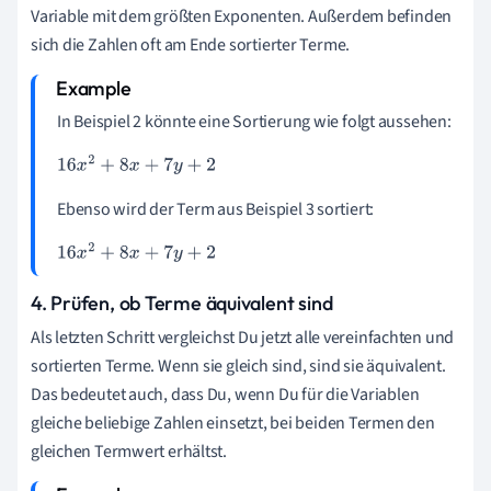
Variable mit dem größten Exponenten. Außerdem befinden
sich die Zahlen oft am Ende sortierter Terme.
In Beispiel 2 könnte eine Sortierung wie folgt aussehen:
16
x
2
+
8
x
+
7
y
+
2
Ebenso wird der Term aus Beispiel 3 sortiert:
16
x
2
+
8
x
+
7
y
+
2
4. Prüfen, ob Terme äquivalent sind
Als letzten Schritt vergleichst Du jetzt alle vereinfachten und
sortierten Terme. Wenn sie gleich sind, sind sie äquivalent.
Das bedeutet auch, dass Du, wenn Du für die Variablen
gleiche beliebige Zahlen einsetzt, bei beiden Termen den
gleichen Termwert erhältst.