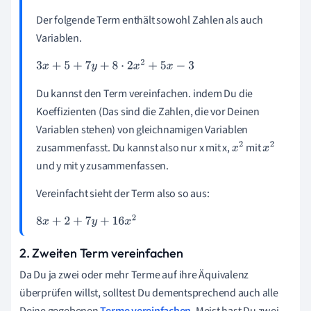
Der folgende Term enthält sowohl Zahlen als auch
Variablen.
3
x
+
5
+
7
y
+
8
⋅
2
x
2
+
5
x
−
3
Du kannst den Term vereinfachen. indem Du die
Koeffizienten (Das sind die Zahlen, die vor Deinen
Variablen stehen) von gleichnamigen Variablen
zusammenfasst. Du kannst also nur x mit x,
mit
x
2
x
2
und y mit y zusammenfassen.
Vereinfacht sieht der Term also so aus:
8
x
+
2
+
7
y
+
16
x
2
2. Zweiten Term vereinfachen
Da Du ja zwei oder mehr Terme auf ihre Äquivalenz
überprüfen willst, solltest Du dementsprechend auch alle
Deine gegebenen
Terme vereinfachen
. Meist hast Du zwei