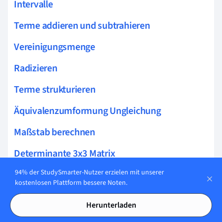
Intervalle
Terme addieren und subtrahieren
Vereinigungsmenge
Radizieren
Terme strukturieren
Äquivalenzumformung Ungleichung
Maßstab berechnen
Determinante 3x3 Matrix
94% der StudySmarter-Nutzer erzielen mit unserer
Polarform Komplexe Zahlen
kostenlosen Plattform bessere Noten.
Potenzgesetze
Herunterladen
Wurzeln addieren