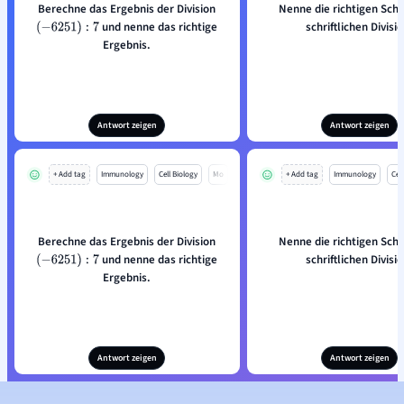
Berechne das Ergebnis der Division
Nenne die richtigen Schr
und nenne das richtige
schriftlichen Divisio
(
−
6251
)
:
7
Ergebnis.
Antwort zeigen
Antwort zeigen
+ Add tag
Immunology
Cell Biology
Mo
+ Add tag
Immunology
Cell
Berechne das Ergebnis der Division
Nenne die richtigen Schr
und nenne das richtige
schriftlichen Divisio
(
−
6251
)
:
7
Ergebnis.
Antwort zeigen
Antwort zeigen