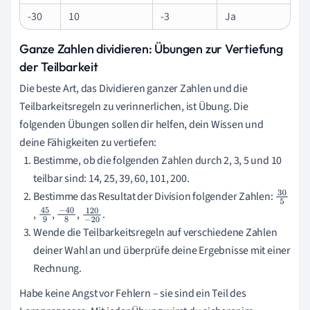
-30
10
-3
Ja
Ganze Zahlen dividieren: Übungen zur Vertiefung
der Teilbarkeit
Die beste Art, das Dividieren ganzer Zahlen und die
Teilbarkeitsregeln zu verinnerlichen, ist Übung. Die
folgenden Übungen sollen dir helfen, dein Wissen und
deine Fähigkeiten zu vertiefen:
Bestimme, ob die folgenden Zahlen durch 2, 3, 5 und 10
teilbar sind: 14, 25, 39, 60, 101, 200.
Bestimme das Resultat der Division folgender Zahlen:
3
,
,
,
.
45
−
40
120
0
Wende die Teilbarkeitsregeln auf verschiedene Zahlen
9
8
−
20
5
deiner Wahl an und überprüfe deine Ergebnisse mit einer
Rechnung.
Habe keine Angst vor Fehlern – sie sind ein Teil des