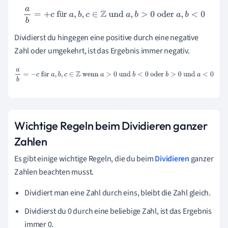
a
b
=
+
c
für
a
,
b
,
c
∈
Z
und
a
,
b
>
0
oder
a
,
b
<
0
ü
Dividierst du hingegen eine positive durch eine negative
Zahl oder umgekehrt, ist das Ergebnis immer negativ.
a
b
=
−
c
für
a
,
b
,
c
∈
Z
wenn
a
>
0
und
b
<
0
oder
b
>
0
und
a
<
0
ü
Wichtige Regeln beim Dividieren ganzer
Zahlen
Es gibt einige wichtige Regeln, die du beim
Dividieren
ganzer
Zahlen beachten musst.
Dividiert man eine Zahl durch eins, bleibt die Zahl gleich.
Dividierst du 0 durch eine beliebige Zahl, ist das Ergebnis
immer 0.