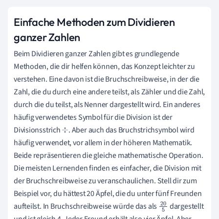
Einfache Methoden zum Dividieren
ganzer Zahlen
Beim Dividieren ganzer Zahlen gibt es grundlegende
Methoden, die dir helfen können, das Konzept leichter zu
verstehen. Eine davon ist die Bruchschreibweise, in der die
Zahl, die du durch eine andere teilst, als Zähler und die Zahl,
durch die du teilst, als Nenner dargestellt wird. Ein anderes
häufig verwendetes Symbol für die Division ist der
Divisionsstrich
. Aber auch das Bruchstrichsymbol wird
÷
häufig verwendet, vor allem in der höheren Mathematik.
Beide repräsentieren die gleiche mathematische Operation.
Die meisten Lernenden finden es einfacher, die Division mit
der Bruchschreibweise zu veranschaulichen. Stell dir zum
Beispiel vor, du hättest 20 Äpfel, die du unter fünf Freunden
aufteilst. In Bruchschreibweise würde das als
dargestellt
20
und ist gleich 4. Jeder Freund erhält also vier Äpfel. Aber