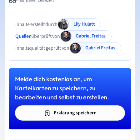
4 Minuten Lesezeit
Lily Hulatt
Inhalte erstellt durch
Gabriel Freitas
Quellen
überprüft von
Gabriel Freitas
Inhaltsqualität geprüft von
Melde dich kostenlos an, um
Karteikarten zu speichern, zu
bearbeiten und selbst zu erstellen.
Erklärung speichern