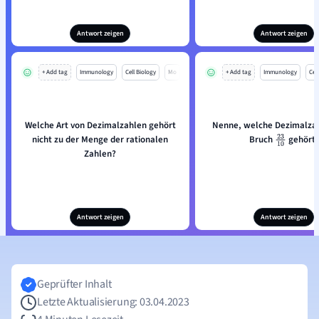
Antwort zeigen
Antwort zeigen
+ Add tag
Immunology
Cell Biology
Mo
+ Add tag
Immunology
Cell
Welche Art von Dezimalzahlen gehört
Nenne, welche Dezimalza
nicht zu der Menge der rationalen
Bruch
gehört.
23
10
Zahlen?
Antwort zeigen
Antwort zeigen
Geprüfter Inhalt
Letzte Aktualisierung: 03.04.2023