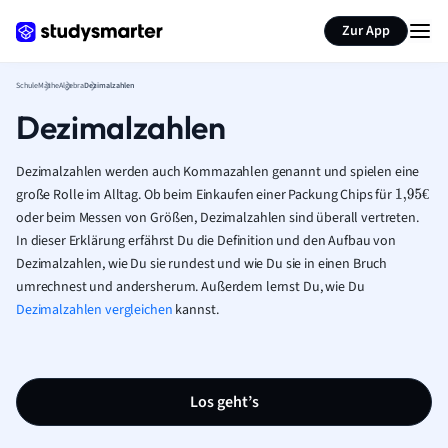
Karteikarten erstellen
Seite zusammenfassen
Zur App
Schule
Mathe
Algebra
Dezimalzahlen
Dezimalzahlen
Dezimalzahlen werden auch Kommazahlen genannt und spielen eine
große Rolle im Alltag. Ob beim Einkaufen einer
Packung Chips für
€
1
,
95
€
oder beim Messen von Größen, Dezimalzahlen sind überall vertreten.
In dieser Erklärung erfährst Du die Definition und den Aufbau von
Dezimalzahlen, wie Du sie rundest und wie Du sie in einen Bruch
umrechnest und andersherum. Außerdem lernst Du, wie Du
Dezimalzahlen vergleichen
kannst.
Los geht’s