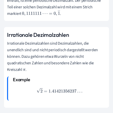
enthält, ist eine periodische Dezimalzahl. Der periodische
Teil einer solchen Dezimalzahl wird mit einem Strich
markiert
.
0
,
1111111
⋯
=
0
,
1
―
Irrationale Dezimalzahlen
Irrationale Dezimalzahlen sind Dezimalzahlen, die
unendlich sind und nicht periodisch dargestellt werden
können. Dazu gehören etwa Wurzeln von nicht
quadratischen Zahlen und besondere Zahlen wie die
Kreiszahl
.
π
2
=
1.41421356237
…