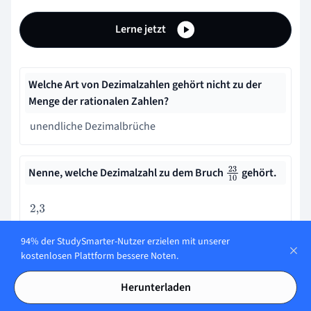
Lerne jetzt
Welche Art von Dezimalzahlen gehört nicht zu der
Menge der rationalen Zahlen?
unendliche Dezimalbrüche
Nenne, welche Dezimalzahl zu dem Bruch
gehört.
23
10
2
,
3
94% der StudySmarter-Nutzer erzielen mit unserer
kostenlosen Plattform bessere Noten.
Nenne, welcher Bruch zu der Dezimalzahl
gehört
1
,
23
Herunterladen
123
10