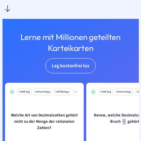
Lerne mit Millionen geteilten
Karteikarten
Leg kostenfrei los
+ Add tag
Immunology
Cell Biology
Mo
+ Add tag
Immunology
Cell
Welche Art von Dezimalzahlen gehört
Nenne, welche Dezimalza
nicht zu der Menge der rationalen
Bruch
gehört.
23
10
Zahlen?