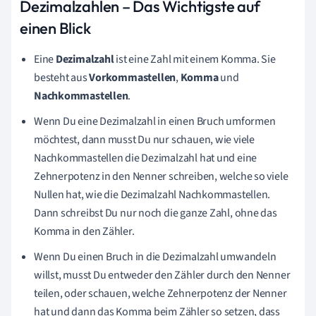
Dezimalzahlen – Das Wichtigste auf
einen Blick
Eine
Dezimalzahl
ist eine Zahl mit einem Komma. Sie
besteht aus
Vorkommastellen
,
Komma
und
Nachkommastellen
.
Wenn Du eine Dezimalzahl in einen Bruch umformen
möchtest, dann musst Du nur schauen, wie viele
Nachkommastellen die Dezimalzahl hat und eine
Zehnerpotenz in den Nenner schreiben, welche so viele
Nullen hat, wie die Dezimalzahl Nachkommastellen.
Dann schreibst Du nur noch die ganze Zahl, ohne das
Komma in den Zähler.
Wenn Du einen Bruch in die Dezimalzahl umwandeln
willst, musst Du entweder den Zähler durch den Nenner
teilen, oder schauen, welche Zehnerpotenz der Nenner
hat und dann das Komma beim Zähler so setzen, dass