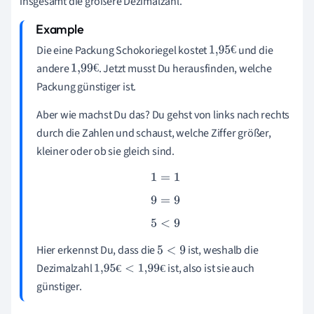
insgesamt die größere Dezimalzahl.
Die eine Packung Schokoriegel kostet
und die
€
1
,
95
€
andere
. Jetzt musst Du herausfinden, welche
€
1
,
99
€
Packung günstiger ist.
Aber wie machst Du das? Du gehst von links nach rechts
durch die Zahlen und schaust, welche Ziffer größer,
kleiner oder ob sie gleich sind.
1
=
1
9
=
9
5
<
9
Hier erkennst Du, dass die
ist, weshalb die
5
<
9
Dezimalzahl
ist, also ist sie auch
€
€
1
,
95
€
<
1
,
99
€
günstiger.