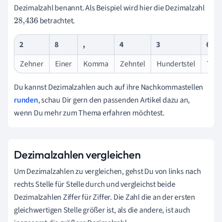
Dezimalzahl benannt. Als Beispiel wird hier die Dezimalzahl
betrachtet.
28,436
2
8
,
4
3
6
Zehner
Einer
Komma
Zehntel
Hundertstel
Taus
Du kannst Dezimalzahlen auch auf ihre Nachkommastellen
runden
, schau Dir gern den passenden Artikel dazu an,
wenn Du mehr zum Thema erfahren möchtest.
Dezimalzahlen vergleichen
Um Dezimalzahlen zu vergleichen, gehst Du von links nach
rechts Stelle für Stelle durch und vergleichst beide
Dezimalzahlen Ziffer für Ziffer. Die Zahl die an der ersten
gleichwertigen Stelle größer ist, als die andere, ist auch