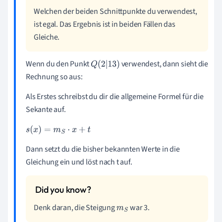
Welchen der beiden Schnittpunkte du verwendest,
ist egal. Das Ergebnis ist in beiden Fällen das
Gleiche.
Wenn du den Punkt
verwendest, dann sieht die
Q
2
|
13
Rechnung so aus:
Als Erstes schreibst du dir die allgemeine Formel für die
Sekante auf.
s
(
x
)
=
m
S
·
x
+
t
Dann setzt du die bisher bekannten Werte in die
Gleichung ein und löst nach t auf.
Denk daran, die Steigung
war 3.
m
S