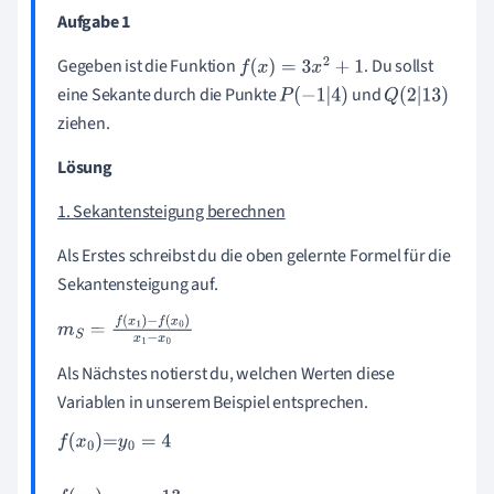
Aufgabe 1
Gegeben ist die Funktion
. Du sollst
f
x
=
3
x
2
+
1
eine Sekante durch die Punkte
und
P
-
1
|
4
Q
2
|
13
ziehen.
Lösung
1. Sekantensteigung berechnen
Als Erstes schreibst du die oben gelernte Formel für die
Sekantensteigung auf.
m
S
=
f
(
x
1
)
-
f
(
x
0
)
x
1
-
x
0
Als Nächstes notierst du, welchen Werten diese
Variablen in unserem Beispiel entsprechen.