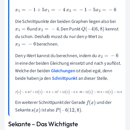
x
1
=
-
1
+
5
x
1
=
-
4
x
2
=
-
1
-
5
x
2
=
-
6
Die Schnittpunkte der beiden Graphen liegen also bei
und
. Den Punkt
kennst
x
1
=
6
x
2
=
-
4
Q
(
-
4
|
6
,
8
)
du schon. Deshalb musst du nur den y-Wert zu
berechnen.
x
2
=
-
6
Den y-Wert kannst du berechnen, indem du
x
2
=
-
6
in eine der beiden Gleichung einsetzt und nach y auflöst.
Welche der beiden
Gleichungen
ist dabei egal, denn
beide haben ja den
Schnittpunkt
an dieser Stelle.
f
(
x
)
=
0
,
3
x
2
+
2
f
(
x
)
=
0
,
3
·
(
-
6
)
2
+
2
f
(
x
)
=
0
,
3
·
36
+
2
f
(
x
)
=
10
,
8
+
2
f
(
x
)
=
1
2
,
8
Ein weiterer Schnittpunkt der Gerade
und der
f
(
x
)
Sekante
ist also
.
s
(
x
)
P
(
-
6
|
12
,
8
)
Sekante – Das Wichtigste