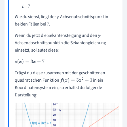
Wie du siehst, liegt der y-Achsenabschnittspunkt in
beiden Fällen bei 7.
Wenn du jetzt die Sekantensteigung und den y-
Achsenabschnittspunkt in die Sekantengleichung
einsetzt, so lautet diese:
s
(
x
)
=
3
x
+
7
Trägst du diese zusammen mit der geschnittenen
quadratischen Funktion
in ein
f
x
=
3
x
2
+
1
Koordinatensystem ein, so erhältst du folgende
Darstellung: