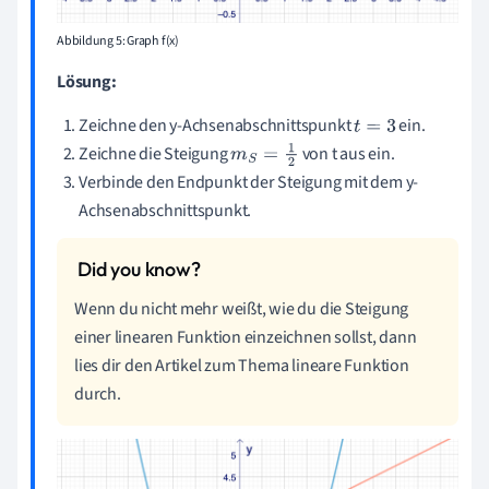
Abbildung 5: Graph f(x)
Lösung:
Zeichne den y-Achsenabschnittspunkt
ein.
t
=
3
Zeichne die Steigung
von t aus ein.
m
S
=
1
2
Verbinde den Endpunkt der Steigung mit dem y-
Achsenabschnittspunkt.
Wenn du nicht mehr weißt, wie du die Steigung
einer linearen Funktion einzeichnen sollst, dann
lies dir den Artikel zum Thema lineare Funktion
durch.