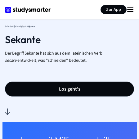
Karteikarten erstellen
Seite zusammenfassen
Zur App
Schule
Mathe
Analysis
Sekante
Sekante
Der Begriff Sekante hat sich aus dem lateinischen Verb
secare
entwickelt, was "schneiden" bedeutet.
Los geht’s