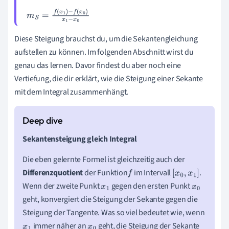
m
S
=
f
(
x
1
)
-
f
(
x
0
)
x
1
-
x
0
Diese Steigung brauchst du, um die Sekantengleichung
aufstellen zu können. Im folgenden Abschnitt wirst du
genau das lernen. Davor findest du aber noch eine
Vertiefung, die dir erklärt, wie die Steigung einer Sekante
mit dem Integral zusammenhängt.
Sekantensteigung gleich Integral
Die eben gelernte Formel ist gleichzeitig auch der
Differenzquotient
der Funktion
im Intervall
.
f
x
0
,
x
1
Wenn der zweite Punkt
gegen den ersten Punkt
x
1
x
0
geht, konvergiert die Steigung der Sekante gegen die
Steigung der Tangente. Was so viel bedeutet wie, wenn
immer näher an
geht, die Steigung der Sekante
x
1
x
0