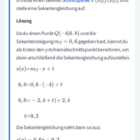
Ermittle einen zweiten
Schnittpunkt
und
P
x
0
|
f
x
0
stelle eine Sekantengleichung auf.
Lösung
Da du einen Punkt
und die
Q
(
-
4
|
6
.
8
)
Sekantensteigung
gegeben hast, kannst du
m
S
=
0
,
6
als Erstes den y-Achsenabschnittspunkt berechnen, um
dann anschließend die Sekantengleichung aufzustellen.
s
(
x
)
=
m
S
·
x
+
t
6
,
8
=
0
,
6
·
(
-
4
)
+
t
6
,
8
=
-
2
,
4
+
t
+
2
,
4
t
=
9
,
2
Die Sekantengleichung sieht dann so aus: