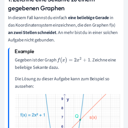
gegebenen Graphen
In diesem Fall kannst du einfach
eine beliebige Gerade
in
das Koordinatensystem einzeichnen, die den Graphen f(x)
an zwei Stellen schneidet
. An mehr bist du in einer solchen
Aufgabe nicht gebunden.
Gegeben ist der Graph
. Zeichne eine
f
(
x
)
=
2
x
2
+
1
beliebige Sekante dazu.
Die Lösung zu dieser Aufgabe kann zum Beispiel so
aussehen: