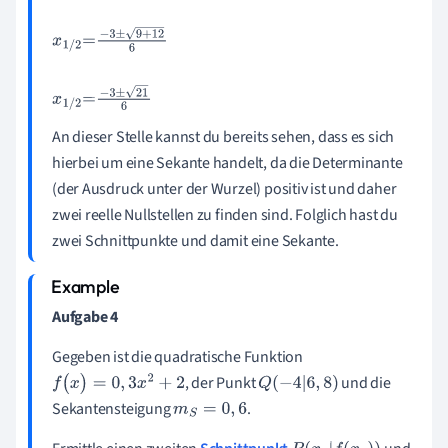
x
1
/
2
=
-
b
±
b
2
-
4
·
a
·
c
2
·
a
x
1
/
2
=
-
3
±
3
2
-
4
·
3
·
(
-
1
)
2
·
3
x
1
/
2
=
-
3
±
9
+
12
6
x
1
/
2
=
-
3
±
21
6
An dieser Stelle kannst du bereits sehen, dass es sich
hierbei um eine Sekante handelt, da die Determinante
(der Ausdruck unter der Wurzel) positiv ist und daher
zwei reelle Nullstellen zu finden sind. Folglich hast du
zwei Schnittpunkte und damit eine Sekante.
Aufgabe 4
Gegeben ist die quadratische Funktion
, der Punkt
und die
f
(
x
)
=
0
,
3
x
2
+
2
Q
(
-
4
|
6
,
8
)
Sekantensteigung
.
m
S
=
0
,
6