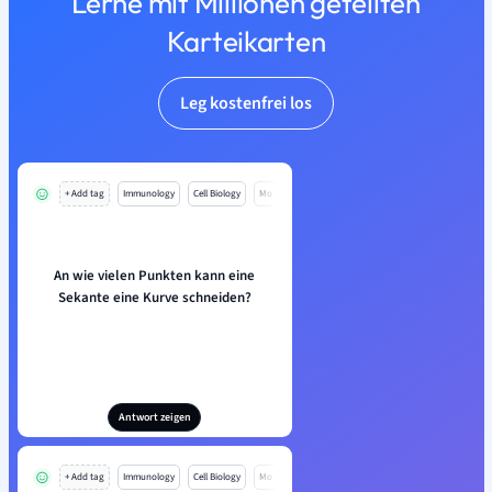
Lerne mit Millionen geteilten
Karteikarten
Leg kostenfrei los
+ Add tag
Immunology
Cell Biology
Mo
An wie vielen Punkten kann eine
Sekante eine Kurve schneiden?
Antwort zeigen
+ Add tag
Immunology
Cell Biology
Mo