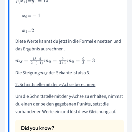
f
(
x
0
)
=
y
0
=
4
f
(
x
1
)
=
y
1
=
13
x
0
=
-
1
x
1
=
2
Diese Werte kannst du jetzt in die Formel einsetzen und
das Ergebnis ausrechnen.
m
S
=
13
-
4
2
-
(
-
1
)
m
S
=
9
2
+
1
m
S
=
9
3
=
3
Die Steigung
der Sekante ist also 3.
m
S
2. Schnittstelle mit der y-Achse berechnen
Um die Schnittstelle mit der y-Achse zu erhalten, nimmst
du einen der beiden gegebenen Punkte, setzt die
vorhandenen Werte ein und löst diese Gleichung auf.