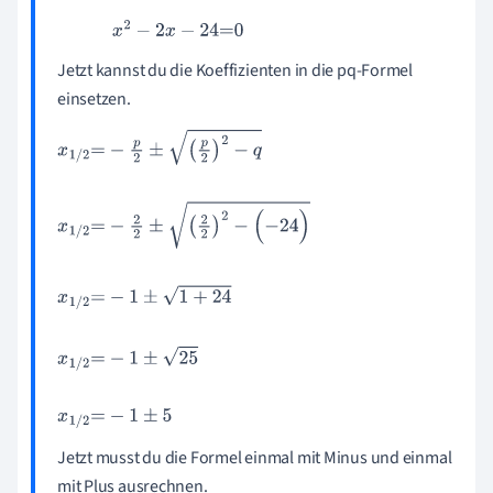
0
,
3
x
2
-
0
,
6
x
-
7
,
2
=
0
·
10
3
x
2
-
2
x
-
24
=
0
Jetzt kannst du die Koeffizienten in die pq-Formel
einsetzen.
x
1
/
2
=
-
p
2
±
p
2
2
-
q
x
1
/
2
=
-
2
2
±
2
2
2
-
(
-
24
)
x
1
/
2
=
-
1
±
1
+
24
x
1
/
2
=
-
1
±
25
x
1
/
2
=
-
1
±
5
Jetzt musst du die Formel einmal mit Minus und einmal
mit Plus ausrechnen.