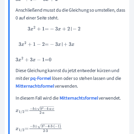
Anschließend musst du die Gleichung so umstellen, dass
0 auf einer Seite steht.
3
x
2
+
1
=
-
3
x
+
2
-
2
3
x
2
+
1
-
2
=
-
3
x
+
3
x
3
x
2
+
3
x
-
1
=
0
Diese Gleichung kannst du jetzt entweder kürzen und
mit der
pq-Formel
lösen oder so stehen lassen und die
Mitternachtsformel
verwenden.
In diesem Fall wird die
Mitternachtsformel
verwendet.