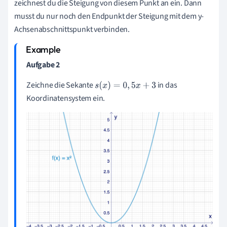
zeichnest du die Steigung von diesem Punkt an ein. Dann
musst du nur noch den Endpunkt der Steigung mit dem y-
Achsenabschnittspunkt verbinden.
Aufgabe 2
Zeichne die Sekante
in das
s
(
x
)
=
0
,
5
x
+
3
Koordinatensystem ein.