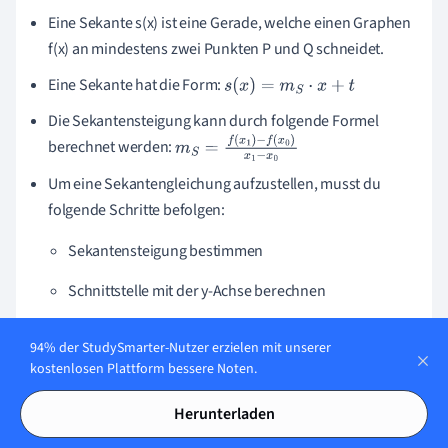
Eine Sekante s(x) ist eine Gerade, welche einen Graphen
f(x) an mindestens zwei Punkten P und Q schneidet.
Eine Sekante hat die Form:
s
(
x
)
=
m
S
·
x
+
t
Die Sekantensteigung kann durch folgende Formel
berechnet werden:
m
S
=
f
(
x
1
)
-
f
(
x
0
)
x
1
-
x
0
Um eine Sekantengleichung aufzustellen, musst du
folgende Schritte befolgen:
Sekantensteigung bestimmen
Schnittstelle mit der y-Achse berechnen
Eine bestimmte Sekante zeichnest du wie eine lineare
94% der StudySmarter-Nutzer erzielen mit unserer
Funktion.
kostenlosen Plattform bessere Noten.
Eine beliebige Sekante zeichnest du so, dass sie
Herunterladen
mindestens zwei Schnittpunkte mit dem dazugehörigen