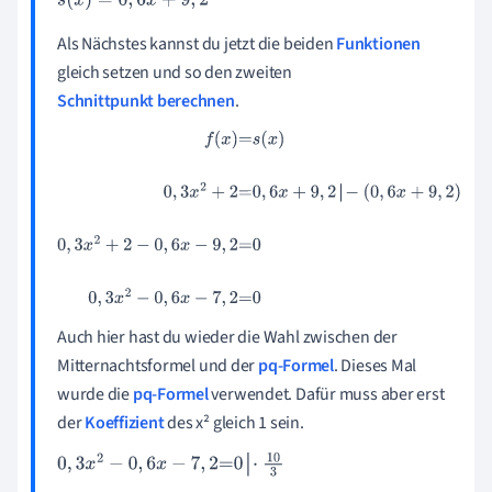
s
(
x
)
=
0
,
6
x
+
9
,
2
Als Nächstes kannst du jetzt die beiden
Funktionen
gleich setzen und so den zweiten
Schnittpunkt berechnen
.
f
(
x
)
=
s
(
x
)
0
,
3
x
2
+
2
=
0
,
6
x
+
9
,
2
-
(
0
,
6
x
+
9
,
2
)
0
,
3
x
2
+
2
-
0
,
6
x
-
9
,
2
=
0
0
,
3
x
2
-
0
,
6
x
-
7
,
2
=
0
Auch hier hast du wieder die Wahl zwischen der
Mitternachtsformel und der
pq-Formel
. Dieses Mal
wurde die
pq-Formel
verwendet. Dafür muss aber erst
der
Koeffizient
des x² gleich 1 sein.