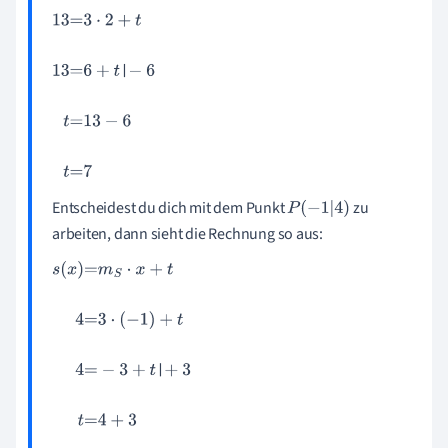
13
=
3
·
2
+
t
13
=
6
+
t
-
6
t
=
13
-
6
t
=
7
Entscheidest du dich mit dem Punkt
zu
P
-
1
|
4
arbeiten, dann sieht die Rechnung so aus:
s
(
x
)
=
m
S
·
x
+
t
4
=
3
·
(
-
1
)
+
t
4
=
-
3
+
t
+
3
t
=
4
+
3
t
=
7