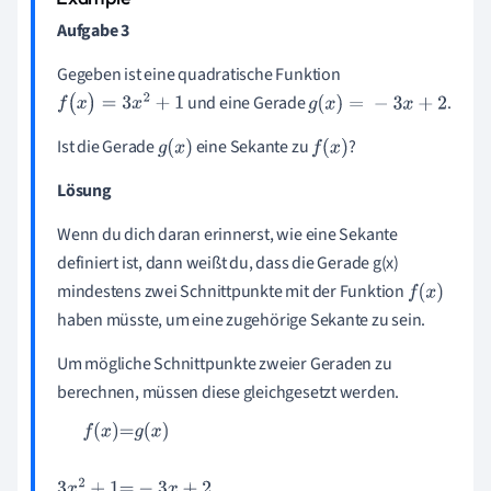
Aufgabe 3
Gegeben ist eine quadratische Funktion
und eine Gerade
.
f
(
x
)
=
3
x
2
+
1
g
(
x
)
=
-
3
x
+
2
Ist die Gerade
eine Sekante zu
?
g
(
x
)
f
(
x
)
Lösung
Wenn du dich daran erinnerst, wie eine Sekante
definiert ist, dann weißt du, dass die Gerade g(x)
mindestens zwei Schnittpunkte mit der Funktion
f
(
x
)
haben müsste, um eine zugehörige Sekante zu sein.
Um mögliche Schnittpunkte zweier Geraden zu
berechnen, müssen diese gleichgesetzt werden.
f
(
x
)
=
g
(
x
)
3
x
2
+
1
=
-
3
x
+
2