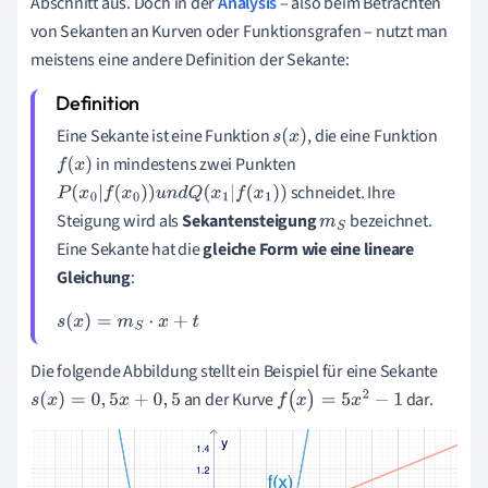
Abschnitt aus. Doch in der
Analysis
– also beim Betrachten
von Sekanten an Kurven oder Funktionsgrafen – nutzt man
meistens eine andere Definition der Sekante:
Eine Sekante ist eine Funktion
, die eine Funktion
s
(
x
)
in mindestens zwei Punkten
f
(
x
)
schneidet. Ihre
P
(
x
0
|
f
(
x
0
)
)
u
n
d
Q
(
x
1
|
f
(
x
1
)
)
Steigung wird als
Sekantensteigung
bezeichnet.
m
S
Eine Sekante hat die
gleiche Form wie eine lineare
Gleichung
:
s
(
x
)
=
m
S
·
x
+
t
Die folgende Abbildung stellt ein Beispiel für eine Sekante
an der Kurve
dar.
s
(
x
)
=
0
,
5
x
+
0
,
5
f
(
x
)
=
5
x
2
-
1