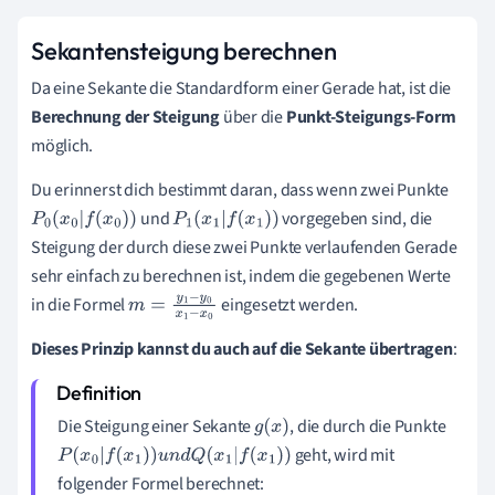
Sekantensteigung berechnen
Da eine Sekante die Standardform einer Gerade hat, ist die
Berechnung der Steigung
über die
Punkt-Steigungs-Form
möglich.
Du erinnerst dich bestimmt daran, dass wenn zwei Punkte
und
vorgegeben sind, die
P
0
x
0
|
f
x
0
P
1
x
1
|
f
x
1
Steigung der durch diese zwei Punkte verlaufenden Gerade
sehr einfach zu berechnen ist, indem die gegebenen Werte
in die Formel
eingesetzt werden.
m
=
y
1
-
y
0
x
1
-
x
0
Dieses Prinzip kannst du auch auf die Sekante übertragen
:
Die Steigung einer Sekante
, die durch die Punkte
g
(
x
)
geht, wird mit
P
(
x
0
|
f
(
x
1
)
)
u
n
d
Q
(
x
1
|
f
(
x
1
)
)
folgender Formel berechnet: