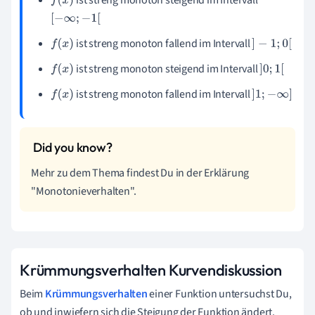
f
(
x
)
[
−
∞
;
−
1
[
ist streng monoton fallend
im Intervall
f
(
x
)
]
−
1
;
0
[
ist streng monoton steigend
im Intervall
f
(
x
)
]
0
;
1
[
ist streng monoton fallend
im Intervall
f
(
x
)
]
1
;
−
∞
]
Mehr zu dem Thema findest Du in der Erklärung
"Monotonieverhalten".
Krümmungsverhalten Kurvendiskussion
Beim
Krümmungsverhalten
einer Funktion untersuchst Du,
ob und inwiefern sich die Steigung der Funktion ändert.