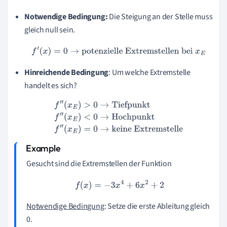
Notwendige Bedingung:
Die Steigung an der Stelle muss
gleich null sein.
f
′
(
x
)
=
0
→
potenzielle Extremstellen bei
x
E
Hinreichende Bedingung
: Um welche Extremstelle
handelt es sich?
f
″
(
x
E
)
>
0
→
Tiefpunkt
f
″
(
x
E
)
<
0
→
Hochpunkt
f
″
(
x
E
)
=
0
→
keine
Extremstelle
Gesucht sind die Extremstellen der Funktion
f
(
x
)
=
−
3
x
4
+
6
x
2
+
2
Notwendige Bedingung
: Setze die erste Ableitung gleich
0.