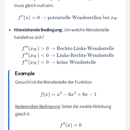
muss gleich null sein.
f
″
(
x
)
=
0
→
potentielle Wendestellen bei
x
W
Hinreichende Bedingung
: Um welche Wendestelle
handelt es sich?
f
‴
(
x
W
)
>
0
→
Rechts-Links-Wendestelle
f
‴
(
x
W
)
<
0
→
Links-
Rechts-Wendestelle
f
‴
(
x
W
)
=
0
→
keine Wendestelle
Gesucht ist die Wendestelle der Funktion
f
(
x
)
=
x
3
−
6
x
2
+
9
x
−
1
Notwendige Bedingung
: Setze die zweite Ableitung
gleich 0.
f
″
(
x
)
=
0
6
x
−
12
=
0