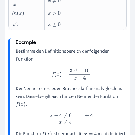
x
≠
0
1
x
l
n
(
x
)
x
>
0
x
x
≥
0
Bestimme den Definitionsbereich der folgenden
Funktion:
f
(
x
)
=
3
x
2
+
10
x
−
4
Der Nenner eines jeden Bruches darf niemals gleich null
sein. Dasselbe gilt auch für den Nenner der Funktion
.
f
(
x
)
x
−
4
≠
0
|
+
4
x
≠
4
Die Funktion
ist demnach für
nicht definiert.
f
(
x
)
x
=
4