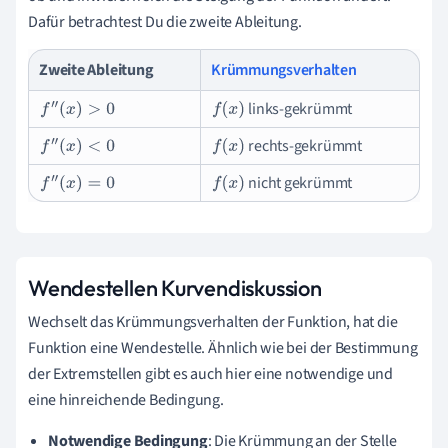
Dafür betrachtest Du die zweite Ableitung.
Zweite Ableitung
Krümmungsverhalten
links-gekrümmt
f
″
(
x
)
>
0
f
(
x
)
rechts-gekrümmt
f
″
(
x
)
<
0
f
(
x
)
nicht gekrümmt
f
″
(
x
)
=
0
f
(
x
)
Wendestellen Kurvendiskussion
Wechselt das Krümmungsverhalten der Funktion, hat die
Funktion eine Wendestelle. Ähnlich wie bei der Bestimmung
der Extremstellen gibt es auch hier eine notwendige und
eine hinreichende Bedingung.
Notwendige Bedingung
: Die Krümmung an der Stelle