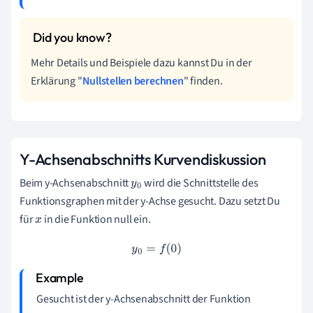
Mehr Details und Beispiele dazu kannst Du in der
Erklärung "
Nullstellen berechnen
" finden.
Y-Achsenabschnitts Kurvendiskussion
Beim y-Achsenabschnitt
wird die Schnittstelle des
y
0
Funktionsgraphen mit der y-Achse gesucht. Dazu setzt Du
für
in die Funktion null ein.
x
y
0
=
f
(
0
)
Gesucht ist der y-Achsenabschnitt der Funktion