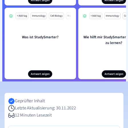
Antwort zeigen
Antwort zeigen
+ Add tag
Immunology
Cell Biology
Mo
+ Add tag
Immunology
Cell
Was ist StudySmarter?
Wie hilft mir StudySmarter, 
zu lernen?
Antwort zeigen
Antwort zeigen
Geprüfter Inhalt
Letzte Aktualisierung: 30.11.2022
12 Minuten Lesezeit