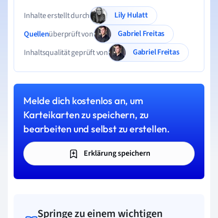
Lily Hulatt
Inhalte erstellt durch
Gabriel Freitas
Quellen
überprüft von
Gabriel Freitas
Inhaltsqualität geprüft von
Melde dich kostenlos an, um
Karteikarten zu speichern, zu
bearbeiten und selbst zu erstellen.
Erklärung speichern
Springe zu einem wichtigen