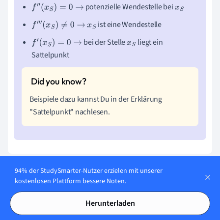
potenzielle Wendestelle bei
f
″
(
x
S
)
=
0
→
x
S
ist eine Wendestelle
f
‴
(
x
S
)
≠
0
→
x
S
bei der Stelle
liegt ein
f
′
(
x
S
)
=
0
→
x
S
Sattelpunkt
Beispiele dazu kannst Du in der Erklärung
"Sattelpunkt" nachlesen.
94% der StudySmarter-Nutzer erzielen mit unserer
Wertebereich Kurvendiskussion
kostenlosen Plattform bessere Noten.
Der
Wertebereich
zeigt Dir, welche y-Werte die Funktion
Herunterladen
annehmen kann. Er ergibt sich aus dem Definitionsbereich,