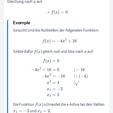
Gleichung nach
auf.
x
→
f
(
x
)
=
0
Gesucht sind die Nullstellen der folgenden Funktion:
f
(
x
)
=
−
4
x
2
+
16
Setzte dafür
gleich null und löse nach
auf.
f
(
x
)
x
f
(
x
)
=
0
−
4
x
2
+
16
=
0
|
−
16
−
4
x
2
=
−
16
|
:
(
−
4
)
x
2
=
4
|
x
1
=
−
2
x
2
=
2
Die Funktion
schneidet die x-Achse bei den Stellen
f
(
x
)
und
.
x
1
=
−
2
x
2
=
2