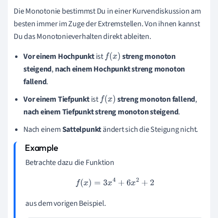
Die Monotonie bestimmst Du in einer Kurvendiskussion am
besten immer im Zuge der Extremstellen. Von ihnen kannst
Du das Monotonieverhalten direkt ableiten.
Vor einem Hochpunkt
ist
streng monoton
f
(
x
)
steigend
,
nach einem Hochpunkt
streng
monoton
fallend
.
Vor einem Tiefpunkt
ist
streng monoton fallend
,
f
(
x
)
nach einem Tiefpunkt
streng monoton steigend
.
Nach einem
Sattelpunkt
ändert sich die Steigung nicht.
Betrachte dazu die Funktion
f
(
x
)
=
3
x
4
+
6
x
2
+
2
aus dem vorigen Beispiel.