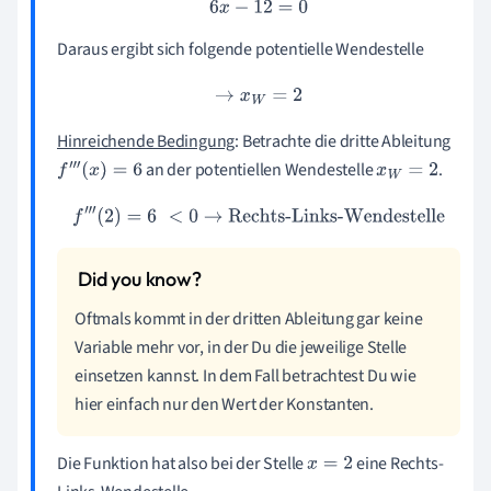
Daraus ergibt sich folgende potentielle Wendestelle
→
x
W
=
2
Hinreichende Bedingung
: Betrachte die dritte Ableitung
an der potentiellen Wendestelle
.
f
‴
(
x
)
=
6
x
W
=
2
f
‴
(
2
)
=
6
<
0
→
Rechts-Links-Wendestelle
Oftmals kommt in der dritten Ableitung gar keine
Variable mehr vor, in der Du die jeweilige Stelle
einsetzen kannst. In dem Fall betrachtest Du wie
hier einfach nur den Wert der Konstanten.
Die Funktion hat also bei der Stelle
eine Rechts-
x
=
2