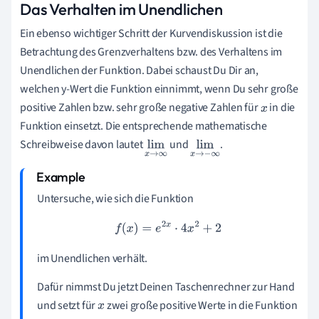
Das Verhalten im Unendlichen
Ein ebenso wichtiger Schritt der Kurvendiskussion ist die
Betrachtung des Grenzverhaltens bzw. des Verhaltens im
Unendlichen der Funktion. Dabei schaust Du Dir an,
welchen y-Wert die Funktion einnimmt, wenn Du sehr große
positive Zahlen bzw. sehr große negative Zahlen für
in die
x
Funktion einsetzt. Die entsprechende mathematische
Schreibweise davon lautet
und
.
lim
x
lim
x
→
→
∞
−
∞
Untersuche, wie sich die Funktion
f
(
x
)
=
e
2
x
⋅
4
x
2
+
2
im Unendlichen verhält.
Dafür nimmst Du jetzt Deinen Taschenrechner zur Hand
und setzt für
zwei große positive Werte in die Funktion
x