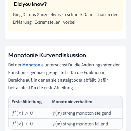
Ging Dir das Ganze etwas zu schnell? Dann schau in der
Erklärung "Extremstellen" vorbei.
Monotonie Kurvendiskussion
Bei der
Monotonie
untersuchst Du die Änderungsraten der
Funktion – genauer gesagt, teilst Du die Funktion in
Bereiche auf, in denen sie ansteigt oder abfällt. Dafür
betrachtest Du die erste Ableitung.
Erste Ableitung
Monotonieverhalten
streng monoton steigend
f
′
(
x
)
>
0
f
(
x
)
streng monoton fallend
f
′
(
x
)
<
0
f
(
x
)