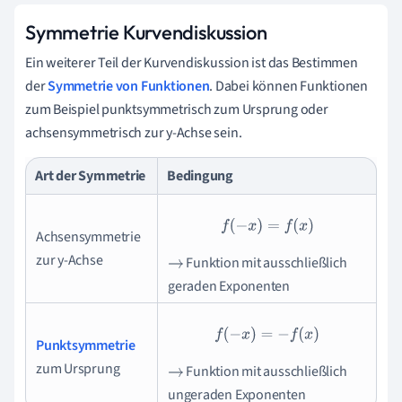
Symmetrie Kurvendiskussion
Ein weiterer Teil der Kurvendiskussion ist das Bestimmen
der
Symmetrie von Funktionen
. Dabei können Funktionen
zum Beispiel punktsymmetrisch zum Ursprung oder
achsensymmetrisch zur y-Achse sein.
Art der Symmetrie
Bedingung
f
(
−
x
)
=
f
(
x
)
Achsensymmetrie
zur y-Achse
Funktion mit ausschließlich
→
geraden Exponenten
f
(
−
x
)
=
−
f
(
x
)
Punktsymmetrie
zum Ursprung
Funktion mit ausschließlich
→
ungeraden Exponenten