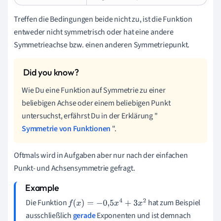
Treffen die Bedingungen beide nicht zu, ist die Funktion
entweder nicht symmetrisch oder hat eine andere
Symmetrieachse bzw. einen anderen Symmetriepunkt.
Wie Du eine Funktion auf Symmetrie zu einer
beliebigen Achse oder einem beliebigen Punkt
untersuchst, erfährst Du in der Erklärung "
Symmetrie von Funktionen
".
Oftmals wird in Aufgaben aber nur nach der einfachen
Punkt- und Achsensymmetrie gefragt.
Die Funktion
hat zum Beispiel
f
(
x
)
=
−
0
,
5
x
4
+
3
x
2
ausschließlich
gerade
Exponenten und ist demnach