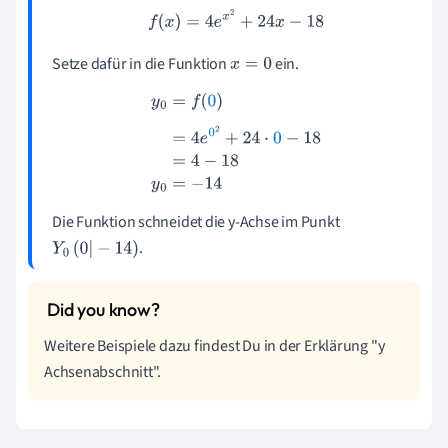
f
(
x
)
=
4
e
x
2
+
24
x
−
18
Setze dafür in die Funktion
ein.
x
=
0
y
0
=
f
(
0
)
=
4
e
0
2
+
24
⋅
0
−
18
=
4
−
18
y
0
=
−
14
Die Funktion schneidet die y-Achse im Punkt
.
Y
0
(
0
|
−
14
)
Weitere Beispiele dazu findest Du in der Erklärung "y
Achsenabschnitt".