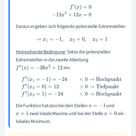
f
′
(
x
)
=
0
−
12
x
3
+
12
x
=
0
Daraus ergeben sich folgende potenzielle Extremstellen
→
x
1
=
−
1
,
x
2
=
0
,
x
3
=
1
Hinreichende Bedingung
: Setze die potenziellen
Extremstellen in die zweite Ableitung
ein.
f
″
(
x
)
=
−
36
x
2
+
12
f
″
(
x
1
=
−
1
)
=
−
24
<
0
→
Hochpunkt
f
″
(
x
2
=
0
)
=
12
>
0
→
Tiefpunkt
f
″
(
x
3
=
1
)
=
−
24
<
0
→
Hochpunkt
Die Funktion hat also bei den Stellen
und
x
=
−
1
zwei lokale Maxima und bei der Stelle
ein
x
=
1
x
=
0
lokales Minimum.