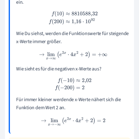
ein.
f
(
10
)
≈
8810588,32
f
(
200
)
≈
1,16
⋅
10
92
Wie Du siehst, werden die Funktionswerte für steigende
x-Werte immer größer.
→
lim
x
→
∞
(
e
2
x
⋅
4
x
2
+
2
)
=
+
∞
Wie sieht es für die negativen x-Werte aus?
f
(
−
10
)
≈
2,02
f
(
−
200
)
=
2
Für immer kleiner werdende x-Werte nähert sich die
Funktion dem Wert 2 an.
→
lim
x
→
−
∞
(
e
2
x
⋅
4
x
2
+
2
)
=
2