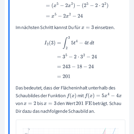
Im nächsten Schritt kannst Du für
einsetzen.
x
=
3
I
2
(
3
)
=
∫
2
3
5
t
4
−
4
t
d
t
=
3
5
−
2
⋅
3
2
−
24
=
243
−
18
−
24
=
201
Das bedeutet, dass der Flächeninhalt unterhalb des
Schaubildes der Funktion
mit
f
(
x
)
f
(
x
)
=
5
x
4
−
4
x
von
bis
den Wert
beträgt. Schau
x
=
2
x
=
3
201
FE
Dir dazu das nachfolgende Schaubild an.