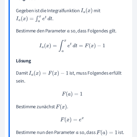
Gegeben ist die Integralfunktion
mit
I
a
(
x
)
.
I
a
(
x
)
=
∫
a
x
e
t
d
t
Bestimme den Parameter
so, dass Folgendes gilt.
a
I
a
(
x
)
=
∫
a
x
e
t
d
t
=
F
(
x
)
−
1
Lösung
Damit
ist, muss Folgendes erfüllt
I
a
(
x
)
=
F
(
x
)
−
1
sein.
F
(
a
)
=
1
Bestimme zunächst
.
F
(
x
)
F
(
x
)
=
e
x
Bestimme nun den Parameter
so, dass
ist.
a
F
(
a
)
=
1