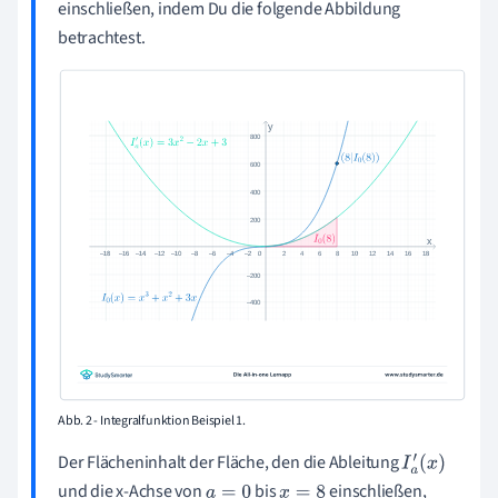
einschließen, indem Du die folgende Abbildung
betrachtest.
Abb. 2 - Integralfunktion Beispiel 1.
Der Flächeninhalt der Fläche, den die Ableitung
I
a
′
(
x
)
und die x-Achse von
bis
einschließen,
a
=
0
x
=
8