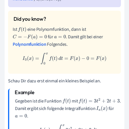
Ist
eine Polynomfunktion, dann ist
f
(
t
)
für
. Damit gilt bei einer
C
=
−
F
(
a
)
=
0
a
=
0
Polynomfunktion
Folgendes.
I
0
(
x
)
=
∫
0
x
f
(
t
)
d
t
=
F
(
x
)
−
0
=
F
(
x
)
Schau Dir dazu erst einmal ein kleines Beispiel an.
Gegeben ist die Funktion
mit
.
f
(
t
)
f
(
t
)
=
3
t
2
+
2
t
+
3
Damit ergibt sich folgende Integralfunktion
für
I
a
(
x
)
.
a
=
0
I
0
(
x
)
=
∫
0
x
3
t
2
+
2
t
+
3
d
t