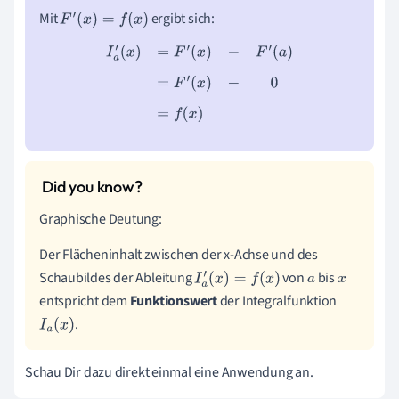
Mit
ergibt sich:
F
′
(
x
)
=
f
(
x
)
I
a
′
(
x
)
=
F
′
(
x
)
−
F
′
(
a
)
=
F
′
(
x
)
−
0
=
f
(
x
)
Graphische Deutung:
Der Flächeninhalt zwischen der x-Achse und des
Schaubildes der Ableitung
von
bis
I
a
′
(
x
)
=
f
(
x
)
a
x
entspricht dem
Funktionswert
der Integralfunktion
.
I
a
(
x
)
Schau Dir dazu direkt einmal eine Anwendung an.