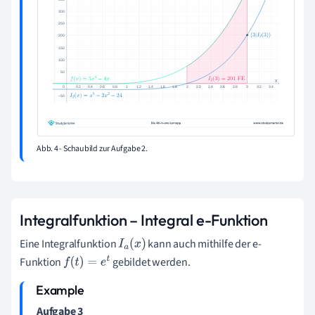
Abb. 4 - Schaubild zur Aufgabe 2.
Integralfunktion – Integral e-Funktion
Eine Integralfunktion
kann auch mithilfe der e-
I
a
(
x
)
Funktion
gebildet werden.
f
(
t
)
=
e
t
Aufgabe 3