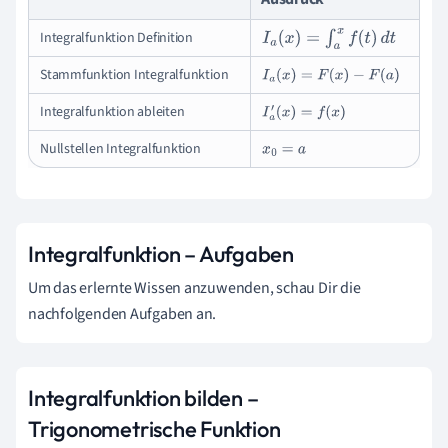
Integralfunktion Definition
I
a
(
x
)
=
∫
a
x
f
(
t
)
d
t
Stammfunktion Integralfunktion
I
a
(
x
)
=
F
(
x
)
−
F
(
a
)
Integralfunktion ableiten
I
a
′
(
x
)
=
f
(
x
)
Nullstellen Integralfunktion
x
0
=
a
Integralfunktion – Aufgaben
Um das erlernte Wissen anzuwenden, schau Dir die
nachfolgenden Aufgaben an.
Integralfunktion bilden –
Trigonometrische Funktion