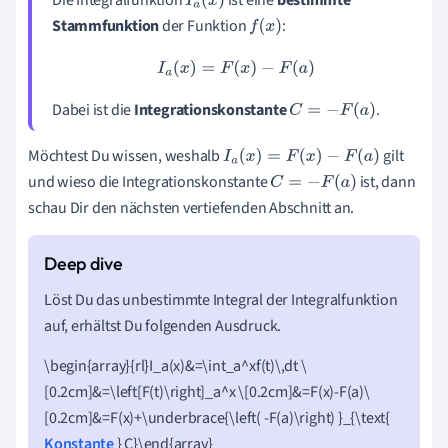
I
a
(
x
)
Stammfunktion
der Funktion
:
f
(
x
)
I
a
(
x
)
=
F
(
x
)
−
F
(
a
)
Dabei ist die
Integrationskonstante
.
C
=
−
F
(
a
)
Möchtest Du wissen, weshalb
gilt
I
a
(
x
)
=
F
(
x
)
−
F
(
a
)
und wieso die Integrationskonstante
ist, dann
C
=
−
F
(
a
)
schau Dir den nächsten vertiefenden Abschnitt an.
Löst Du das unbestimmte Integral der Integralfunktion
auf, erhältst Du folgenden Ausdruck.
\begin{array}{rl}I_a(x)&=\int_a^xf(t)\,dt
\
[0.2cm]&=\left[F(t)\right]_a^x
\
[0.2cm]&=F(x)-F(a)
\
[0.2cm]&=F(x)+\underbrace{\left( -F(a)\right) }_{\text{
Konstante
} C}\end{array}