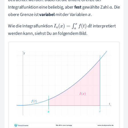
Integralfunktion eine beliebig, aber
fest
gewählte Zahl
. Die
a
obere Grenze ist
variabel
mit der Variablen
.
x
Wie die Integralfunktion
interpretiert
I
a
(
x
)
=
∫
a
x
f
(
t
)
d
t
werden kann, siehst Du an folgendem Bild.