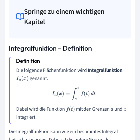
Springe zu einem wichtigen
Kapitel
Integralfunktion – Definition
Die folgende Flächenfunktion wird
Integralfunktion
genannt.
I
a
(
x
)
I
a
(
x
)
=
∫
a
x
f
(
t
)
d
t
Dabei wird die Funktion
mit den Grenzen
und
f
(
t
)
a
x
integriert.
Die Integralfunktion kann wie ein bestimmtes Integral
betrachtet werden. Dabei ist die untere Grenze der