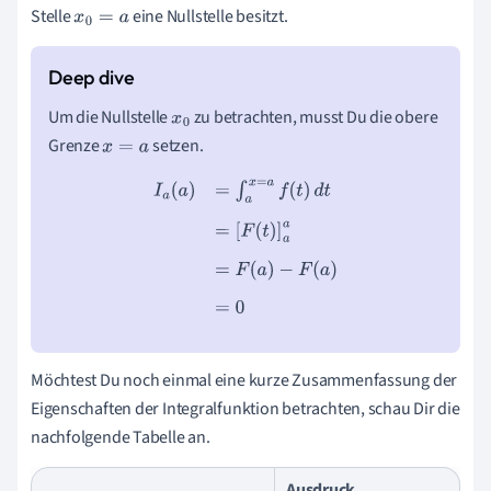
Stelle
eine Nullstelle besitzt.
x
0
=
a
Um die Nullstelle
zu betrachten, musst Du die obere
x
0
Grenze
setzen.
x
=
a
I
a
(
a
)
=
∫
a
x
=
a
f
(
t
)
d
t
=
[
F
(
t
)
]
a
a
=
F
(
a
)
−
F
(
a
)
=
0
Möchtest Du noch einmal eine kurze Zusammenfassung der
Eigenschaften der Integralfunktion betrachten, schau Dir die
nachfolgende Tabelle an.
Ausdruck