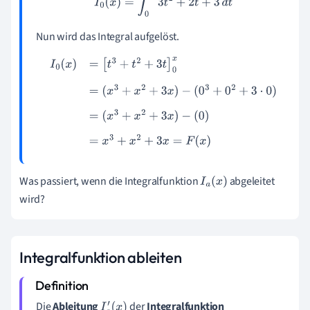
Nun wird das Integral aufgelöst.
I
0
(
x
)
=
[
t
3
+
t
2
+
3
t
]
0
x
=
(
x
3
+
x
2
+
3
x
)
−
(
0
3
+
0
2
+
3
⋅
0
)
=
(
x
3
+
x
2
+
3
x
)
−
(
0
)
=
x
3
+
x
2
+
3
x
=
F
(
x
)
Was passiert, wenn die Integralfunktion
abgeleitet
I
a
(
x
)
wird?
Integralfunktion ableiten
Die
Ableitung
der
Integralfunktion
I
a
′
(
x
)