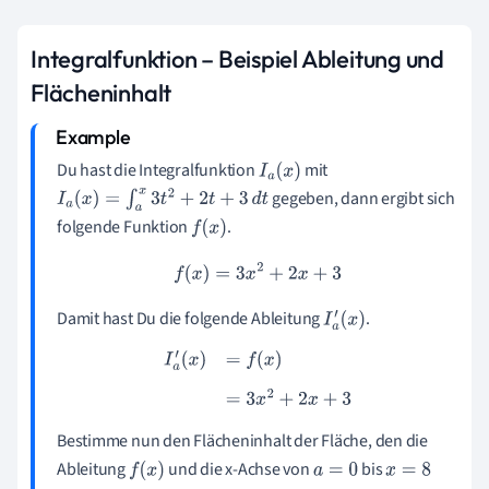
Integralfunktion – Beispiel Ableitung und
Flächeninhalt
Du hast die Integralfunktion
mit
I
a
(
x
)
gegeben, dann ergibt sich
I
a
(
x
)
=
∫
a
x
3
t
2
+
2
t
+
3
d
t
folgende Funktion
.
f
(
x
)
f
(
x
)
=
3
x
2
+
2
x
+
3
Damit hast Du die folgende Ableitung
.
I
a
′
(
x
)
I
a
′
(
x
)
=
f
(
x
)
=
3
x
2
+
2
x
+
3
Bestimme nun den Flächeninhalt der Fläche, den die
Ableitung
und die x-Achse von
bis
f
(
x
)
a
=
0
x
=
8