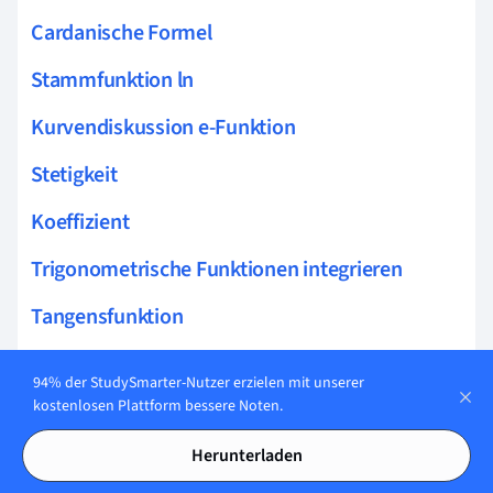
Cardanische Formel
Stammfunktion ln
Kurvendiskussion e-Funktion
Stetigkeit
Koeffizient
Trigonometrische Funktionen integrieren
Tangensfunktion
Parabel verschieben
94% der StudySmarter-Nutzer erzielen mit unserer
kostenlosen Plattform bessere Noten.
Allgemeine Exponentialfunktion
Herunterladen
Definitionslücke gebrochen rationale Funktion