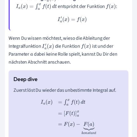
entspricht der Funktion
:
I
a
(
x
)
=
∫
a
x
f
(
t
)
d
t
f
(
x
)
I
a
′
(
x
)
=
f
(
x
)
Wenn Du wissen möchtest, wieso die Ableitung der
Integralfunktion
die Funktion
ist und der
I
a
′
(
x
)
f
(
x
)
Parameter
dabei keine Rolle spielt, kannst Du Dir den
a
nächsten Abschnitt anschauen.
Zuerst löst Du wieder das unbestimmte Integral auf.
I
a
(
x
)
=
∫
a
x
f
(
t
)
d
t
=
[
F
(
t
)
]
a
x
=
F
(
x
)
−
F
(
a
)
⏟
k
o
n
s
t
a
n
t