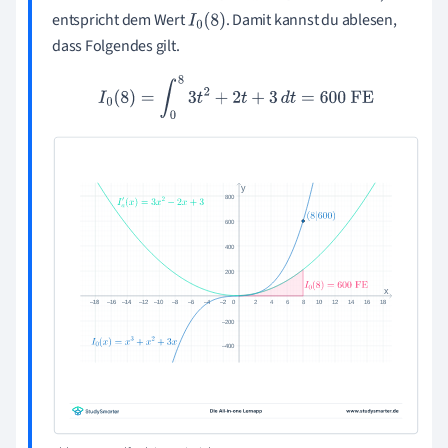
entspricht dem Wert
. Damit kannst du ablesen,
I
0
(
8
)
dass Folgendes gilt.
I
0
(
8
)
=
∫
0
8
3
t
2
+
2
t
+
3
d
t
=
600
FE