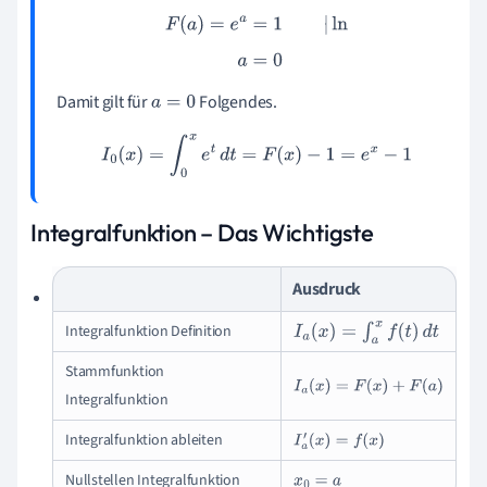
F
(
a
)
=
e
a
=
1
|
ln
a
=
0
Damit gilt für
Folgendes.
a
=
0
I
0
(
x
)
=
∫
0
x
e
t
d
t
=
F
(
x
)
−
1
=
e
x
−
1
Integralfunktion – Das Wichtigste
Ausdruck
Integralfunktion Definition
I
a
(
x
)
=
∫
a
x
f
(
t
)
d
t
Stammfunktion
I
a
(
x
)
=
F
(
x
)
+
F
(
a
)
Integralfunktion
Integralfunktion ableiten
I
a
′
(
x
)
=
f
(
x
)
Nullstellen Integralfunktion
x
0
=
a