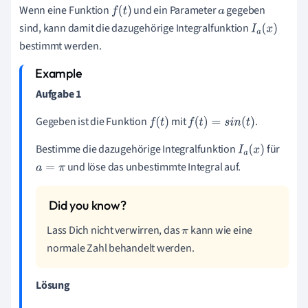
Wenn eine Funktion
und ein Parameter
gegeben
f
(
t
)
a
sind, kann damit die dazugehörige Integralfunktion
I
a
(
x
)
bestimmt werden.
Aufgabe 1
Gegeben ist die Funktion
mit
.
f
(
t
)
f
(
t
)
=
s
i
n
(
t
)
Bestimme die dazugehörige Integralfunktion
für
I
a
(
x
)
und löse das unbestimmte Integral auf.
a
=
π
Lass Dich nicht verwirren, das
kann wie eine
π
normale Zahl behandelt werden.
Lösung