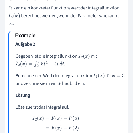
Es kann ein konkreter Funktionswert der Integralfunktion
berechnet werden, wenn der Parameter
bekannt
I
a
(
x
)
a
ist.
Aufgabe 2
Gegeben ist die Integralfunktion
mit
I
2
(
x
)
.
I
2
(
x
)
=
∫
2
x
5
t
4
−
4
t
d
t
Berechne den Wert der Integralfunktion
für
I
2
(
x
)
x
=
3
und zeichne sie in ein Schaubild ein.
Lösung
Löse zuerst das Integral auf.
I
2
(
x
)
=
F
(
x
)
−
F
(
a
)
=
F
(
x
)
−
F
(
2
)
=
(
x
5
−
2
x
2
)
−
(
2
5
−
2
⋅
2
2
)
=
x
5
−
2
x
2
−
24