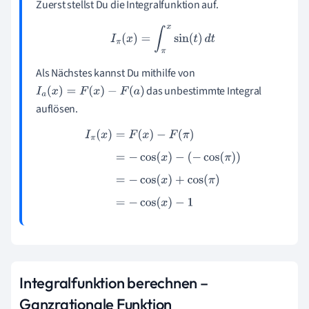
Zuerst stellst Du die Integralfunktion auf.
I
π
(
x
)
=
∫
π
x
sin
(
t
)
d
t
Als Nächstes kannst Du mithilfe von
das unbestimmte Integral
I
a
(
x
)
=
F
(
x
)
−
F
(
a
)
auflösen.
I
π
(
x
)
=
F
(
x
)
−
F
(
π
)
=
−
cos
(
x
)
−
(
−
cos
(
π
)
)
=
−
cos
(
x
)
+
cos
(
π
)
=
−
cos
(
x
)
−
1
Integralfunktion berechnen –
Ganzrationale Funktion