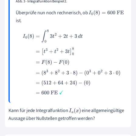
Abb. 3 - Integralfunktion Beispiel 2.
Überprüfe nun noch rechnerisch, ob
I
0
(
8
)
=
600
FE
ist.
I
0
(
8
)
=
∫
0
8
3
t
2
+
2
t
+
3
d
t
=
[
t
3
+
t
2
+
3
t
]
0
8
=
F
(
8
)
−
F
(
0
)
=
(
8
3
+
8
2
+
3
⋅
8
)
−
(
0
3
+
0
2
+
3
⋅
0
)
=
(
512
+
64
+
24
)
−
(
0
)
=
600
FE
✓
Kann für jede Integralfunktion
eine allgemeingültige
I
a
(
x
)
Aussage über Nullstellen getroffen werden?