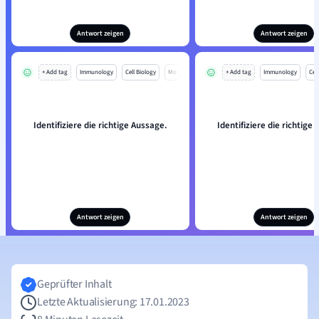
Antwort zeigen
Antwort zeigen
+ Add tag
Immunology
Cell Biology
Mo
+ Add tag
Immunology
Cell
Identifiziere die richtige Aussage.
Identifiziere die richtige
Antwort zeigen
Antwort zeigen
Geprüfter Inhalt
Letzte Aktualisierung: 17.01.2023