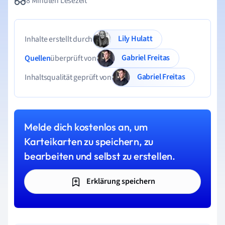
8 Minuten Lesezeit
Lily Hulatt
Inhalte erstellt durch
Gabriel Freitas
Quellen
überprüft von
Gabriel Freitas
Inhaltsqualität geprüft von
Melde dich kostenlos an, um
Karteikarten zu speichern, zu
bearbeiten und selbst zu erstellen.
Erklärung speichern