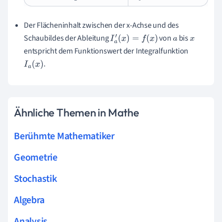
Der Flächeninhalt zwischen der x-Achse und des
Schaubildes der Ableitung
von
bis
I
a
′
(
x
)
=
f
(
x
)
a
x
entspricht dem Funktionswert der Integralfunktion
.
I
a
(
x
)
Ähnliche Themen in Mathe
Berühmte Mathematiker
Geometrie
Stochastik
Algebra
Analysis