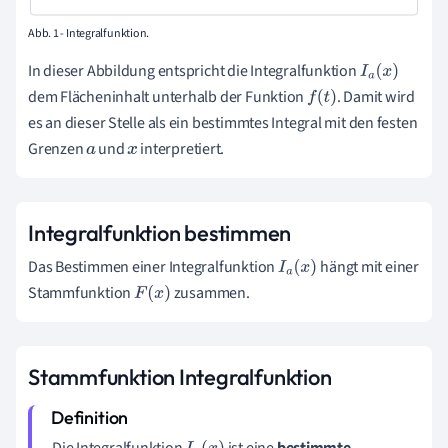
Abb. 1 - Integralfunktion.
In dieser Abbildung entspricht die Integralfunktion
I
a
(
x
)
dem Flächeninhalt unterhalb der Funktion
. Damit wird
f
(
t
)
es an dieser Stelle als ein bestimmtes Integral mit den festen
Grenzen
und
interpretiert.
a
x
Integralfunktion bestimmen
Das Bestimmen einer Integralfunktion
hängt mit einer
I
a
(
x
)
Stammfunktion
zusammen.
F
(
x
)
Stammfunktion Integralfunktion
Die Integralfunktion
ist eine
bestimmte