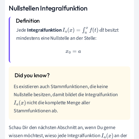
Nullstellen Integralfunktion
Jede
Integralfunktion
besitzt
I
a
(
x
)
=
∫
a
x
f
(
t
)
d
t
mindestens eine Nullstelle an der Stelle:
x
0
=
a
Es existieren auch Stammfunktionen, die keine
Nullstelle besitzen, damit bildet die Integralfunktion
nicht die komplette Menge aller
I
a
(
x
)
Stammfunktionen ab.
Schau Dir den nächsten Abschnitt an, wenn Du gerne
wissen möchtest, wieso jede Integralfunktion
an der
I
a
(
x
)