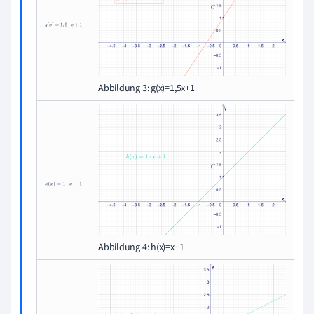
g
(
x
)
=
1
,
5
·
x
+
1
Abbildung 3: g(x)=1,5x+1
h
(
x
)
=
1
·
x
+
1
Abbildung 4: h(x)=x+1