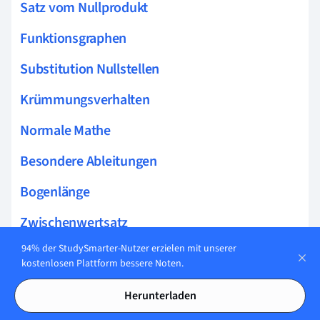
Satz vom Nullprodukt
Funktionsgraphen
Substitution Nullstellen
Krümmungsverhalten
Normale Mathe
Besondere Ableitungen
Bogenlänge
Zwischenwertsatz
94% der StudySmarter-Nutzer erzielen mit unserer
Passante
kostenlosen Plattform bessere Noten.
Globale Extrema
Herunterladen
Allgemeine Logarithmusfunktion