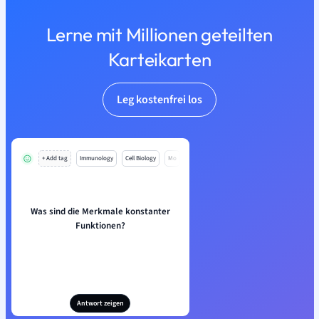
Lerne mit Millionen geteilten
Karteikarten
Leg kostenfrei los
+ Add tag
Immunology
Cell Biology
Mo
Was sind die Merkmale konstanter
Funktionen?
Antwort zeigen