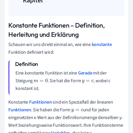
Kapitel
Konstante Funktionen – Definition,
Herleitung und Erklärung
Schauen wir uns direkt einmal an, wie eine
konstante
Funktion definiert wird:
Eine konstante Funktion ist eine
Gerade
mit der
Steigung
. Sie hat die Form
, wobei c
m
=
0
y
=
c
konstant ist.
Konstante
Funktionen
sind ein Spezialfall der linearen
Funktionen
. Sie haben die Form
und für jeden
y
=
c
eingesetzten x-Wert aus der Definitionsmenge denselben y-
Wert beziehungsweise Funktionswert. Ihre Funktionsterme
enthalten somit keine
Variablen
, also kein x.