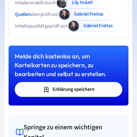
Lily Hulatt
Inhalte erstellt durch
Gabriel Freitas
Quellen
überprüft von
Gabriel Freitas
Inhaltsqualität geprüft von
Melde dich kostenlos an, um
Karteikarten zu speichern, zu
bearbeiten und selbst zu erstellen.
Erklärung speichern
Springe zu einem wichtigen