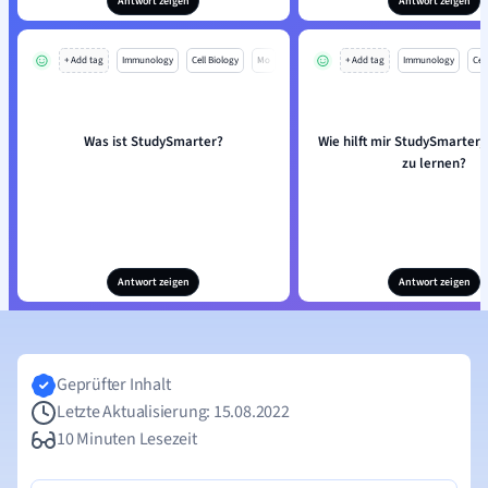
Antwort zeigen
Antwort zeigen
+ Add tag
Immunology
Cell Biology
Mo
+ Add tag
Immunology
Cell
Was ist StudySmarter?
Wie hilft mir StudySmarter, 
zu lernen?
Antwort zeigen
Antwort zeigen
Geprüfter Inhalt
Letzte Aktualisierung: 15.08.2022
10 Minuten Lesezeit