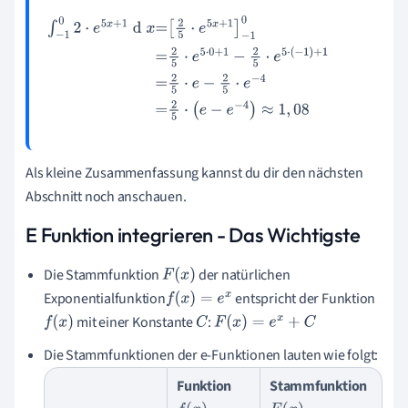
∫
-
1
0
2
·
e
5
x
+
1
d
x
=
2
5
·
e
5
x
+
1
-
1
0
=
2
5
·
e
5
·
0
+
1
-
2
5
·
e
5
·
(
-
1
)
+
1
=
2
5
·
e
-
2
5
·
e
-
4
=
2
5
·
(
e
-
e
-
4
)
≈
1
,
08
Als kleine Zusammenfassung kannst du dir den nächsten
Abschnitt noch anschauen.
E Funktion integrieren - Das Wichtigste
Die Stammfunktion
der natürlichen
F
(
x
)
Exponentialfunktion
entspricht der Funktion
f
(
x
)
=
e
x
mit einer Konstante
:
f
(
x
)
C
F
(
x
)
=
e
x
+
C
Die Stammfunktionen der e-Funktionen lauten wie folgt:
Funktion
Stammfunktion