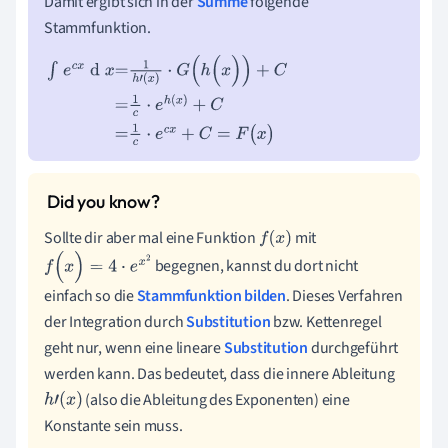
Damit ergibt sich in der
Summe
folgende
Stammfunktion.
∫
e
c
x
d
x
=
1
h
'
(
x
)
·
G
(
h
(
x
)
)
+
C
=
1
c
·
e
h
(
x
)
+
C
=
1
c
·
e
c
x
+
C
=
F
(
x
)
Sollte dir aber mal eine Funktion
mit
f
(
x
)
begegnen, kannst du dort nicht
f
(
x
)
=
4
·
e
x
2
einfach so die
Stammfunktion bilden
. Dieses Verfahren
der Integration durch
Substitution
bzw. Kettenregel
geht nur, wenn eine lineare
Substitution
durchgeführt
werden kann. Das bedeutet, dass die innere Ableitung
(also die Ableitung des Exponenten) eine
h
'
(
x
)
Konstante sein muss.