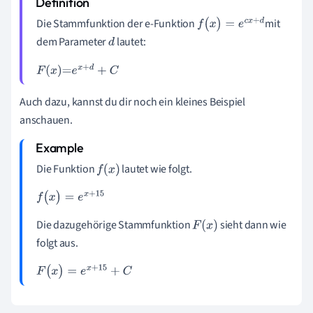
Die Stammfunktion der e-Funktion
mit
f
(
x
)
=
e
c
x
+
d
dem Parameter
lautet:
d
F
(
x
)
=
e
x
+
d
+
C
Auch dazu, kannst du dir noch ein kleines Beispiel
anschauen.
Die Funktion
lautet wie folgt.
f
(
x
)
f
(
x
)
=
e
x
+
15
Die dazugehörige Stammfunktion
sieht dann wie
F
(
x
)
folgt aus.
F
(
x
)
=
e
x
+
15
+
C