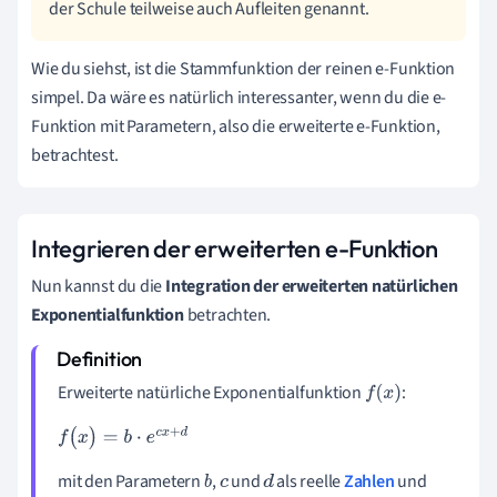
der Schule teilweise auch Aufleiten genannt.
Wie du siehst, ist die Stammfunktion der reinen e-Funktion
simpel. Da wäre es natürlich interessanter, wenn du die e-
Funktion mit Parametern, also die erweiterte e-Funktion,
betrachtest.
Integrieren der erweiterten e-Funktion
Nun kannst du die
Integration der erweiterten natürlichen
Exponentialfunktion
betrachten.
Erweiterte natürliche Exponentialfunktion
:
f
(
x
)
f
(
x
)
=
b
·
e
c
x
+
d
mit den Parametern
,
und
als reelle
Zahlen
und
b
c
d