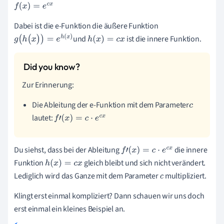
f
(
x
)
=
e
c
x
Dabei ist die e-Funktion die äußere Funktion
und
ist die innere Funktion.
g
(
h
(
x
)
)
=
e
h
(
x
)
h
(
x
)
=
c
x
Zur Erinnerung:
Die Ableitung der e-Funktion mit dem Parameter
c
lautet:
f
'
(
x
)
=
c
·
e
c
x
Du siehst, dass bei der Ableitung
die innere
f
'
(
x
)
=
c
·
e
c
x
Funktion
gleich bleibt und sich nicht verändert.
h
(
x
)
=
c
x
Lediglich wird das Ganze mit dem Parameter
multipliziert.
c
Klingt erst einmal kompliziert? Dann schauen wir uns doch
erst einmal ein kleines Beispiel an.