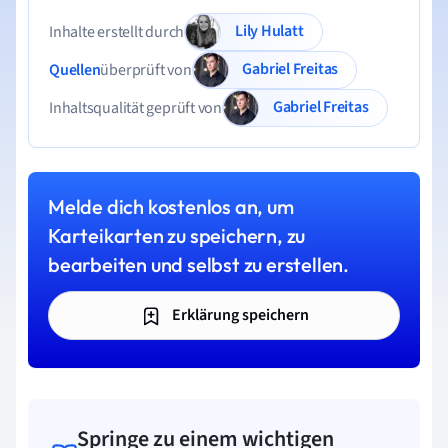
Lily Hulatt
Inhalte erstellt durch
Gabriel Freitas
Quellen
überprüft von
Gabriel Freitas
Inhaltsqualität geprüft von
Melde dich kostenlos an, um
Karteikarten zu speichern, zu
bearbeiten und selbst zu erstellen.
Erklärung speichern
Springe zu einem wichtigen