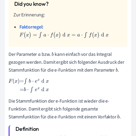
Zur Erinnerung:
Faktorregel
:
F
(
x
)
=
∫
a
·
f
(
x
)
d
x
=
a
·
∫
f
(
x
)
d
x
Der Parameter
bzw.
kann einfach vor das Integral
a
b
gezogen werden.
Damit ergibt sich folgender Ausdruck der
Stammfunktion für die e-Funktion mit dem Parameter
.
b
F
(
x
)
=
∫
b
·
e
x
d
x
=
b
·
∫
e
x
d
x
Die Stammfunktion der e-Funktion ist wieder die e-
Funktion. Damit ergibt sich folgende gesamte
Stammfunktion für die e-Funktion mit einem Vorfaktor
.
b