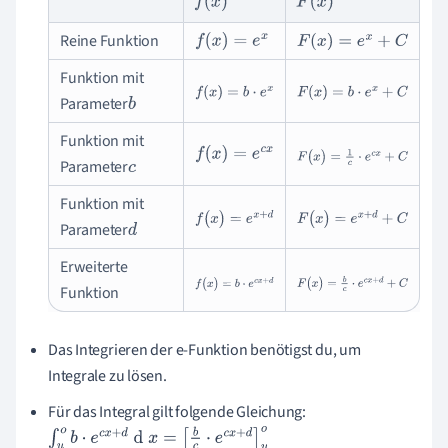
f
(
x
)
F
(
x
)
Reine Funktion
f
(
x
)
=
e
x
F
(
x
)
=
e
x
+
C
Funktion mit
f
(
x
)
=
b
·
e
x
F
(
x
)
=
b
·
e
x
+
C
Parameter
b
Funktion mit
f
(
x
)
=
e
c
x
F
(
x
)
=
1
c
·
e
c
x
+
C
Parameter
c
Funktion mit
f
(
x
)
=
e
x
+
d
F
(
x
)
=
e
x
+
d
+
C
Parameter
d
Erweiterte
f
(
x
)
=
b
·
e
c
x
+
d
F
(
x
)
=
b
c
·
e
c
x
+
d
+
C
Funktion
Das Integrieren der e-Funktion benötigst du, um
Integrale zu lösen.
Für das Integral gilt folgende Gleichung:
∫
u
o
b
·
e
c
x
+
d
d
x
=
b
c
·
e
c
x
+
d
u
o