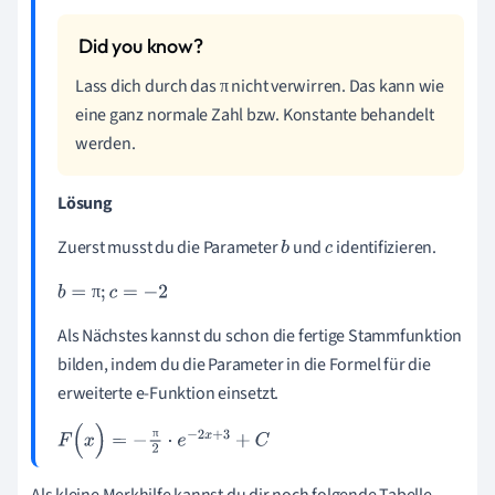
Lass dich durch das
nicht verwirren. Das kann wie
π
π
eine ganz normale Zahl bzw. Konstante behandelt
werden.
Lösung
Zuerst musst du die Parameter
und
identifizieren.
b
c
π
b
=
π
;
c
=
-
2
Als Nächstes kannst du schon die fertige Stammfunktion
bilden, indem du die Parameter in die Formel für die
erweiterte e-Funktion einsetzt.
π
F
(
x
)
=
-
π
2
·
e
-
2
x
+
3
+
C
Als kleine Merkhilfe kannst du dir noch folgende Tabelle