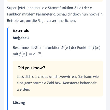
Super, jetzt kennst du die Stammfunktion
der e-
F
(
x
)
Funktion mit dem Parameter
. Schau dir doch nun noch ein
c
Beispiel an, um die Regel zu verinnerlichen.
Aufgabe 1
Bestimme die Stammfunktion
der Funktion
F
(
x
)
f
(
x
)
π
mit
.
f
(
x
)
=
e
-
πx
Lass dich durch das
nicht verwirren. Das kann wie
π
π
eine ganz normale Zahl bzw. Konstante behandelt
werden.
Lösung