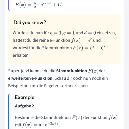
F
(
x
)
=
b
c
·
e
c
x
+
d
+
C
Würdest du nun für
,
und
einsetzen,
b
=
1
c
=
1
d
=
0
hättest du die reine e-Funktion
und
f
(
x
)
=
e
x
würdest für die Stammfunktion
F
(
x
)
=
e
x
+
C
erhalten.
Super, jetzt kennst du die
Stammfunktion
der
F
(
x
)
erweiterten e-Funktion
. Schau dir doch nun noch ein
Beispiel an, um die Regel zu verinnerlichen.
Aufgabe 2
Bestimme die Stammfunktion
der Funktion
F
(
x
)
f
(
x
)
mit
.
π
f
(
x
)
=
π
·
e
-
2
x
+
3