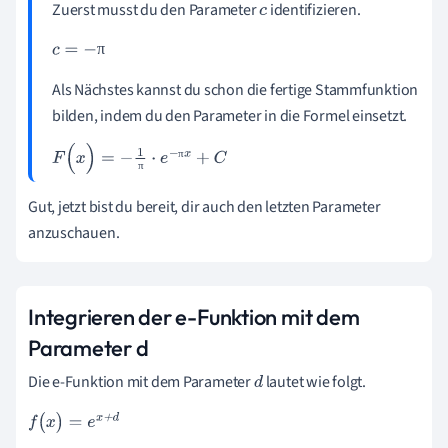
Zuerst musst du den Parameter
identifizieren.
c
π
c
=
-
π
Als Nächstes kannst du schon die fertige Stammfunktion
bilden, indem du den Parameter in die Formel einsetzt.
π
F
(
x
)
=
-
1
π
·
e
-
π
x
+
C
π
Gut, jetzt bist du bereit, dir auch den letzten Parameter
anzuschauen.
Integrieren der e-Funktion mit dem
Parameter d
Die e-Funktion mit dem Parameter
lautet wie folgt.
d
f
(
x
)
=
e
x
+
d