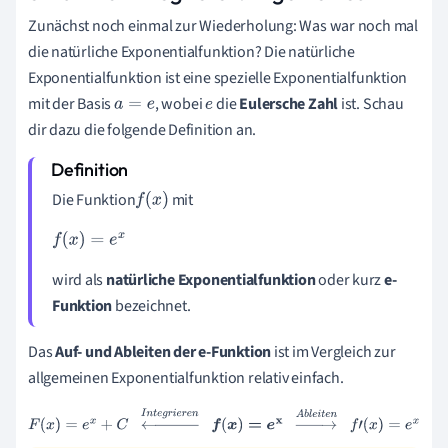
Zunächst noch einmal zur Wiederholung: Was war noch mal
die natürliche Exponentialfunktion? Die natürliche
Exponentialfunktion ist eine spezielle Exponentialfunktion
mit der Basis
, wobei
die
Eulersche Zahl
ist. Schau
a
=
e
e
dir dazu die folgende Definition an.
Die Funktion
mit
f
(
x
)
f
(
x
)
=
e
x
wird als
natürliche Exponentialfunktion
oder kurz
e-
Funktion
bezeichnet.
Das
Auf- und Ableiten der e-Funktion
ist im Vergleich zur
allgemeinen Exponentialfunktion relativ einfach.
F
(
x
)
=
e
x
+
C
←
I
n
t
e
g
r
i
e
r
e
n
f
(
x
)
=
e
x
→
A
b
l
e
i
t
e
n
f
'
(
x
)
=
e
x