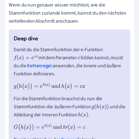
Wenn du nun genauer wissen möchtest, wie die
Stammfunktion zustande kommt, kannst du den nächsten
vertiefenden Abschnitt anschauen.
Damit du die Stammfunktion der e-Funktion
mit dem Parameter
bilden kannst, musst
f
(
x
)
=
e
c
x
c
du die
Kettenregel
anwenden, die innere und äußere
Funktion definieren.
g
(
h
(
x
)
)
=
e
h
(
x
)
und
h
(
x
)
=
c
x
Für die Stammfunktion brauchst du nun die
Stammfunktion der äußeren Funktion
und die
g
(
h
(
x
)
)
Ableitung der inneren Funktion
.
h
(
x
)
G
(
h
(
x
)
)
=
e
h
(
x
)
und
h
'
(
x
)
=
c