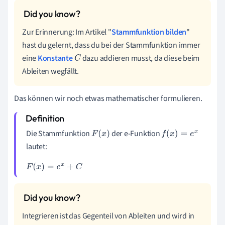
Zur Erinnerung: Im Artikel "
Stammfunktion bilden
"
hast du gelernt, dass du bei der Stammfunktion immer
eine
Konstante
dazu addieren musst, da diese beim
C
Ableiten wegfällt.
Das können wir noch etwas mathematischer formulieren.
Die Stammfunktion
der e-Funktion
F
(
x
)
f
(
x
)
=
e
x
lautet:
F
(
x
)
=
e
x
+
C
Integrieren ist das Gegenteil von Ableiten und wird in