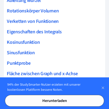
Ableitung Wurzel
Rotationskörper Volumen
Verketten von Funktionen
Eigenschaften des Integrals
Kosinusfunktion
Sinusfunktion
Punktprobe
Fläche zwischen Graph und x-Achse
Newton Verfahren
94% der StudySmarter-Nutzer erzielen mit unserer
kostenlosen Plattform bessere Noten.
Zuordnung
Herunterladen
Exponentialfunktion integrieren