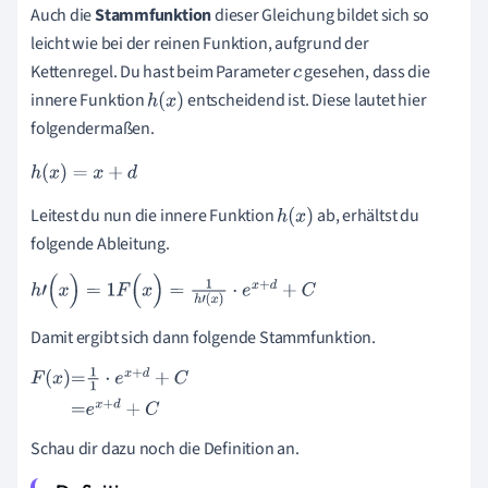
Auch die
Stammfunktion
dieser Gleichung bildet sich so
leicht wie bei der reinen Funktion, aufgrund der
Kettenregel. Du hast beim Parameter
gesehen, dass die
c
innere Funktion
entscheidend ist. Diese lautet hier
h
(
x
)
folgendermaßen.
h
(
x
)
=
x
+
d
Leitest du nun die innere Funktion
ab, erhältst du
h
(
x
)
folgende Ableitung.
h
'
(
x
)
=
1
F
(
x
)
=
1
h
'
(
x
)
·
e
x
+
d
+
C
Damit ergibt sich dann folgende Stammfunktion.
F
(
x
)
=
1
1
·
e
x
+
d
+
C
=
e
x
+
d
+
C
Schau dir dazu noch die Definition an.