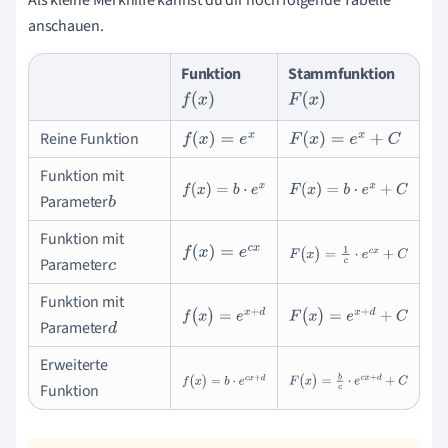
anschauen.
Funktion
Stammfunktion
f
(
x
)
F
(
x
)
Reine Funktion
f
(
x
)
=
e
x
F
(
x
)
=
e
x
+
C
Funktion mit
f
(
x
)
=
b
·
e
x
F
(
x
)
=
b
·
e
x
+
C
Parameter
b
Funktion mit
f
(
x
)
=
e
c
x
F
(
x
)
=
1
c
·
e
c
x
+
C
Parameter
c
Funktion mit
f
(
x
)
=
e
x
+
d
F
(
x
)
=
e
x
+
d
+
C
Parameter
d
Erweiterte
f
(
x
)
=
b
·
e
c
x
+
d
F
(
x
)
=
b
c
·
e
c
x
+
d
+
C
Funktion