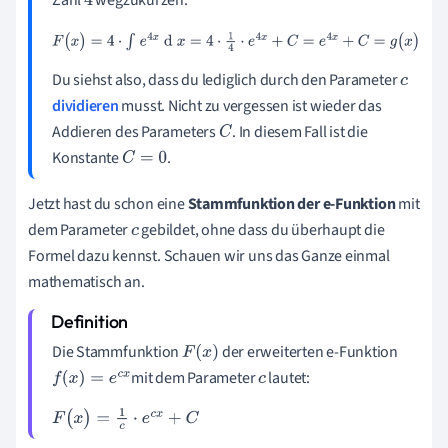
4
4
F
(
x
)
=
4
·
∫
e
4
x
d
x
=
4
·
1
4
·
e
4
x
+
C
=
e
4
x
+
C
=
g
(
x
)
Du siehst also, dass du lediglich durch den Parameter
c
dividieren
musst. Nicht zu vergessen ist wieder das
Addieren des Parameters
. In diesem Fall ist die
C
Konstante
.
C
=
0
Jetzt hast du schon eine
Stammfunktion der e-Funktion
mit
dem Parameter
gebildet, ohne dass du überhaupt die
c
Formel dazu kennst. Schauen wir uns das Ganze einmal
mathematisch an.
Die Stammfunktion
der erweiterten e-Funktion
F
(
x
)
mit dem Parameter
lautet:
f
(
x
)
=
e
c
x
c
F
(
x
)
=
1
c
·
e
c
x
+
C