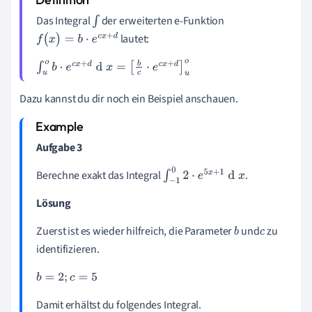
Das Integral
der erweiterten e-Funktion
∫
lautet:
f
(
x
)
=
b
·
e
c
x
+
d
∫
u
o
b
·
e
c
x
+
d
d
x
=
b
c
·
e
c
x
+
d
u
o
Dazu kannst du dir noch ein Beispiel anschauen.
Aufgabe 3
Berechne exakt das Integral
.
∫
-
1
0
2
·
e
5
x
+
1
d
x
Lösung
Zuerst ist es wieder hilfreich, die Parameter
und
zu
b
c
identifizieren.
b
=
2
;
c
=
5
Damit erhältst du folgendes Integral.