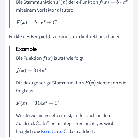
Die Stammfunktion
der e-Funktion
F
(
x
)
f
(
x
)
=
b
·
e
x
mit einem Vorfaktor
lautet:
b
F
(
x
)
=
b
·
e
x
+
C
Ein kleines Beispiel dazu kannst du dir direkt anschauen.
Die Funktion
lautet wie folgt.
f
(
x
)
f
(
x
)
=
314
e
x
Die dazugehörige Stammfunktion
sieht dann wie
F
(
x
)
folgt aus.
F
(
x
)
=
314
e
x
+
C
Wie du vorhin gesehen hast, ändert sich an dem
Ausdruck
beim Integrieren nichts, es wird
314
e
x
lediglich die
Konstante
dazu addiert.
C