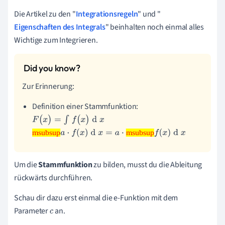
Die Artikel zu den "
Integrationsregeln
" und "
Eigenschaften des Integrals
" beinhalten noch einmal alles
Wichtige zum Integrieren.
Zur Erinnerung:
Definition einer Stammfunktion:
F
(
x
)
=
∫
f
(
x
)
d
x
msubsup
msubsup
msubsup
a
·
f
(
x
)
d
x
=
a
·
msubsup
f
(
x
)
d
x
Um die
Stammfunktion
zu bilden, musst du die Ableitung
rückwärts durchführen.
Schau dir dazu erst einmal die e-Funktion mit dem
Parameter
an.
c