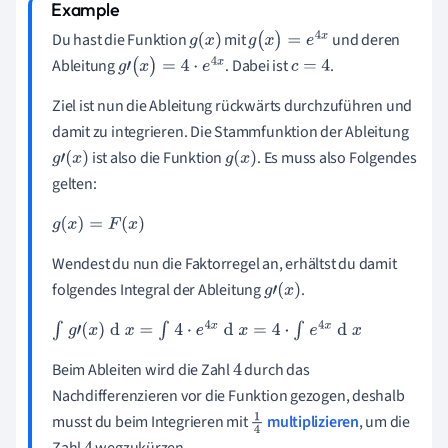
Du hast die Funktion
mit
und deren
g
(
x
)
g
(
x
)
=
e
4
x
Ableitung
. Dabei ist
.
g
'
(
x
)
=
4
·
e
4
x
c
=
4
Ziel ist nun die Ableitung rückwärts durchzuführen und
damit zu integrieren. Die Stammfunktion der Ableitung
ist also die Funktion
. Es muss also Folgendes
g
'
(
x
)
g
(
x
)
gelten:
g
(
x
)
=
F
(
x
)
Wendest du nun die Faktorregel an, erhältst du damit
folgendes Integral der Ableitung
.
g
'
(
x
)
∫
g
'
(
x
)
d
x
=
∫
4
·
e
4
x
d
x
=
4
·
∫
e
4
x
d
x
Beim Ableiten wird die Zahl
durch das
4
Nachdifferenzieren vor die Funktion gezogen, deshalb
musst du beim Integrieren mit
multiplizieren
, um die
1
Zahl
wegzukürzen.