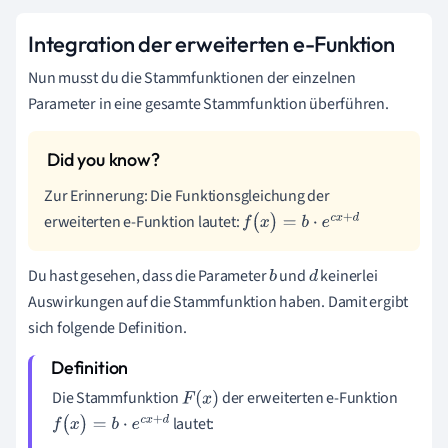
Integration der erweiterten e-Funktion
Nun musst du die Stammfunktionen der einzelnen
Parameter in eine gesamte Stammfunktion überführen.
Zur Erinnerung: Die Funktionsgleichung der
erweiterten e-Funktion lautet:
f
(
x
)
=
b
·
e
c
x
+
d
Du hast gesehen, dass die Parameter
und
keinerlei
b
d
Auswirkungen auf die Stammfunktion haben. Damit ergibt
sich folgende Definition.
Die Stammfunktion
der erweiterten e-Funktion
F
(
x
)
lautet:
f
(
x
)
=
b
·
e
c
x
+
d