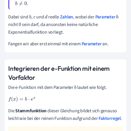
.
b
≠
0
Dabei sind
,
und
reelle
Zahlen
, wobei der
Parameter
b
c
d
b
nicht
sein darf, da ansonsten keine natürliche
0
Exponentialfunktion vorliegt.
Fangen wir aber erst einmal mit einem
Parameter
an.
Integrieren der e-Funktion mit einem
Vorfaktor
Die e-Funktion mit dem Parameter
lautet wie folgt.
b
f
(
x
)
=
b
·
e
x
Die
Stammfunktion
dieser Gleichung bildet sich genauso
leicht wie bei der reinen Funktion aufgrund der
Faktorregel
.