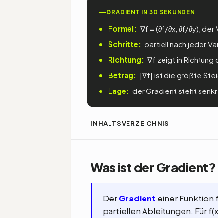
GRADIENT IN 30 SEKUNDEN
Formel:
∇f = (∂f/∂x, ∂f/∂y), der
Schritte:
partiell nach jeder Va
Richtung:
∇f zeigt in Richtung 
Betrag:
|∇f| ist die größte St
Lage:
der Gradient steht senkr
INHALTSVERZEICHNIS
Was ist der Gradient?
Der
Gradient
einer Funktion f
partiellen Ableitungen. Für f(x,