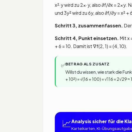
x²·y wird zu 2x·y, also ∂f/∂x = 2xy. 
und 3y² wird zu 6y, also ∂f/∂y = x² + 
Schritt 3, zusammenfassen.
Der 
Schritt 4, Punkt einsetzen.
Mit x 
+ 6 = 10. Damit ist ∇f(2, 1) = (4, 10).
BETRAG ALS ZUSATZ
✅
Willst du wissen, wie stark die Funk
+ 10²) = √(16 + 100) = √116 = 2√29 
📈
Analysis sicher für die Kl
Karteikarten, KI-Übungsaufgabe