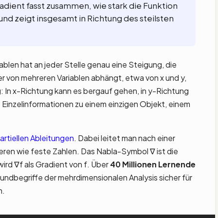
adient fasst zusammen, wie stark die Funktion
, und zeigt insgesamt in Richtung des steilsten
iablen hat an jeder Stelle genau eine Steigung, die
er von mehreren Variablen abhängt, etwa von x und y,
g: In x-Richtung kann es bergauf gehen, in y-Richtung
 Einzelinformationen zu einem einzigen Objekt, einem
artiellen Ableitungen
. Dabei leitet man nach einer
eren wie feste Zahlen. Das Nabla-Symbol ∇ ist die
ird ∇f als Gradient von f. Über
40 Millionen Lernende
ndbegriffe der mehrdimensionalen Analysis sicher für
n.