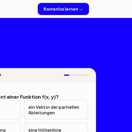
Kostenlos lernen →
N
nt einer Funktion f(x, y)?
ein Vektor der partiellen
Ableitungen
ung
eine Höhenlinie