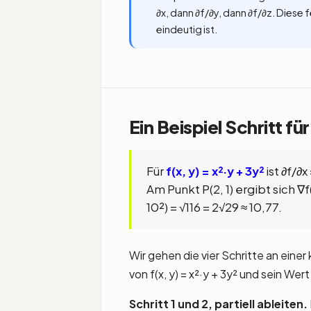
∂x, dann ∂f/∂y, dann ∂f/∂z. Diese
eindeutig ist.
Ein Beispiel Schritt für
Für
f(x, y) = x²·y + 3y²
ist ∂f/∂x
Am Punkt P(2, 1) ergibt sich ∇f(
10²) = √116 = 2√29 ≈ 10,77.
Wir gehen die vier Schritte an eine
von f(x, y) = x²·y + 3y² und sein Wert
Schritt 1 und 2, partiell ableiten.