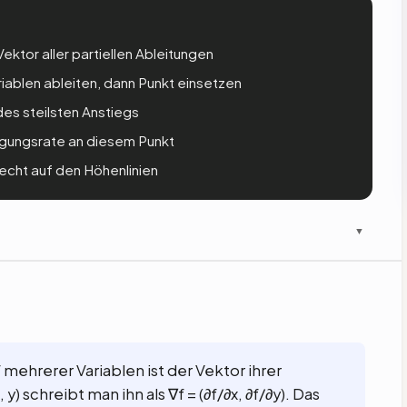
 Vektor aller partiellen Ableitungen
riablen ableiten, dann Punkt einsetzen
des steilsten Anstiegs
eigungsrate an diesem Punkt
echt auf den Höhenlinien
▼
 mehrerer Variablen ist der Vektor ihrer
 y) schreibt man ihn als ∇f = (∂f/∂x, ∂f/∂y). Das