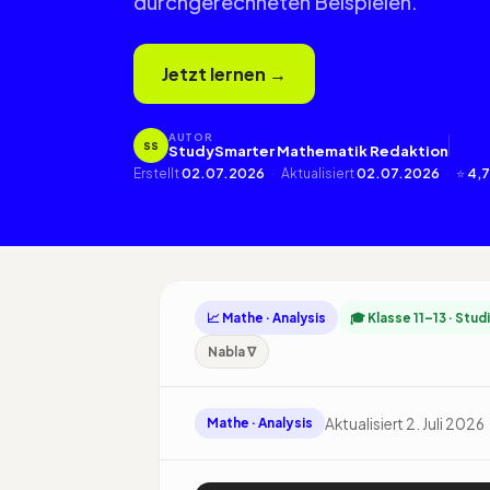
durchgerechneten Beispielen.
Jetzt lernen →
AUTOR
SS
StudySmarter Mathematik Redaktion
Erstellt
02.07.2026
·
Aktualisiert
02.07.2026
·
⭐
4,7
📈 Mathe · Analysis
🎓 Klasse 11–13 · Stu
Nabla ∇
Aktualisiert 2. Juli 2026
Mathe · Analysis