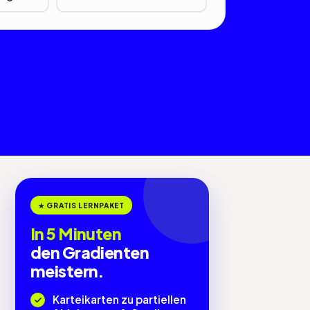
★ GRATIS LERNPAKET
In 5 Minuten
den Gradienten
meistern.
Karteikarten zu partiellen