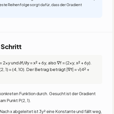
 feste Reihenfolge sorgt dafür, dass der Gradient
 Schritt
 = 2xy und ∂f/∂y = x² + 6y, also ∇f = (2xy, x² + 6y).
2, 1) = (4, 10). Der Betrag beträgt |∇f| = √(4² +
r konkreten Funktion durch. Gesucht ist der Gradient
 am Punkt P(2, 1).
Nach x abgeleitet ist 3y² eine Konstante und fällt weg,