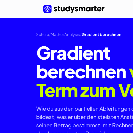
Schule
/
Mathe
/
Analysis
/
Gradient berechnen
Gradient
berechnen
Term zum V
Wie du aus den partiellen Ableitungen
bildest, was er über den steilsten Anst
seinen Betrag bestimmst, mit Rechner