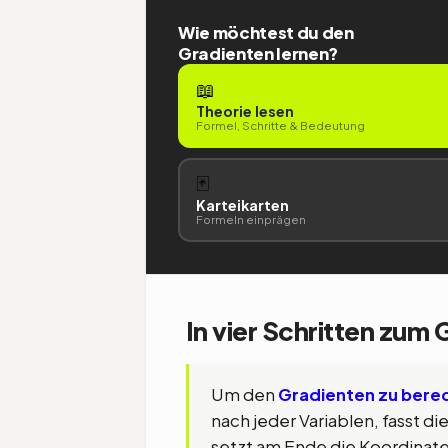
Wie möchtest du den
Gradienten lernen?
📖
Theorie lesen
Formel, Schritte & Bedeutung
🃏
Karteikarten
Formeln einprägen
In vier Schritten zum
Um den
Gradienten zu bere
nach jeder Variablen, fasst d
setzt am Ende die Koordinate