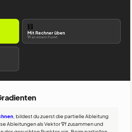
🧮
Mit Rechner üben
∇f an einem Punkt
 Gradienten
chnen
, bildest du zuerst die partielle Ableitung
iese Ableitungen als Vektor ∇f zusammen und
n des gesuchten Punktes ein. Beim partiellen