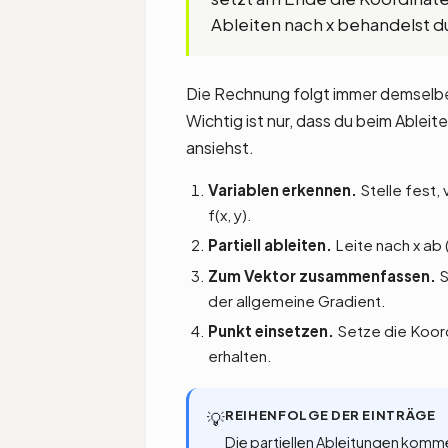
Ableiten nach x behandelst d
Die Rechnung folgt immer demselben
Wichtig ist nur, dass du beim Ableit
ansiehst.
Variablen erkennen.
Stelle fest,
f(x, y).
Partiell ableiten.
Leite nach x ab 
Zum Vektor zusammenfassen.
S
der allgemeine Gradient.
Punkt einsetzen.
Setze die Koord
erhalten.
REIHENFOLGE DER EINTRÄGE
💡
Die partiellen Ableitungen kommen