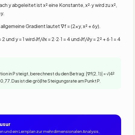
Nach y abgeleitet ist x² eine Konstante, x²·y wird zu x²,
6y.
allgemeine Gradient lautet ∇f = (2xy, x² + 6y).
= 2 und y = 1 wird ∂f/∂x = 2·2·1 = 4 und ∂f/∂y = 2² + 6·1 = 4
tion in P steigt, berechnest du den Betrag: |∇f(2, 1)| = √(4²
≈ 10,77. Das ist die größte Steigungsrate am Punkt P.
ausur
n und ein Lernplan zur mehrdimensionalen Analysis,