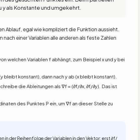
u y als Konstante und umgekehrt.
 Ablauf, egal wie kompliziert die Funktion aussieht.
en nach einer Variablen alle anderen als feste Zahlen
 von welchen Variablen f abhängt, zum Beispiel x und y bei
(y bleibt konstant), dann nach y ab (x bleibt konstant).
chreibe die Ableitungen als ∇f = (∂f/∂x, ∂f/∂y). Das ist
inaten des Punktes P ein, um ∇f an dieser Stelle zu
 in der Reihenfolge der Variablen in den Vektor: erst ∂f/