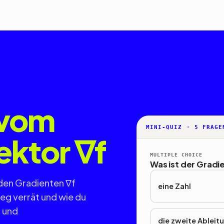
vom
MINI-QUIZ · 5 FRAGE
ektor ∇f
MULTIPLE CHOICE
Was ist der Gradie
 den Gradienten ∇f
eine Zahl
ieg verrät und wie du
 und
die zweite Ableit