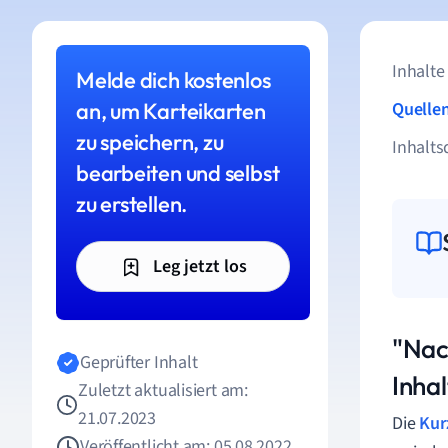
Inhalte
Melde dich kostenlos
an, um Karteikarten
Quelle
zu speichern, zu
Inhalts
bearbeiten und selbst
zu erstellen.
Leg jetzt los
"Nac
Geprüfter Inhalt
Inha
Zuletzt aktualisiert am:
21.07.2023
Die
Kur
Veröffentlicht am: 05.08.2022