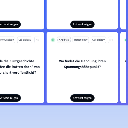
Antwort zeigen
Antwort zeigen
Immunology
Cell Biology
Mo
+ Add tag
Immunology
Cell Biology
Mo
e die Kurzgeschichte
Wo findet die Handlung ihren
W
fen die Ratten doch" von
Spannungshöhepunkt?
rchert veröffentlicht?
Antwort zeigen
Antwort zeigen