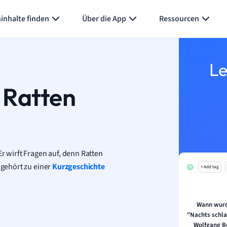
Karteikarten erstellen
Seite zusammenfassen
inhalte finden
Über die App
Ressourcen
Le
 Ratten
r wirft Fragen auf, denn Ratten
 gehört zu einer
Kurzgeschichte
+ Add tag
Wann wurd
"Nachts schla
Wolfgang Bo