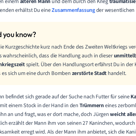
en einem
älteren Mann
und dem durch den Krieg
traumatisi
enden erhältst Du eine
Zusammenfassung
der wesentlichen 
ie Kurzgeschichte kurz nach Ende des Zweiten Weltkriegs ver
es wahrscheinlich, dass die Handlung auch in dieser
unmittel
hkriegszeit
spielt. Über den Handlungsort erfährst Du in der 
s es sich um eine durch Bomben
zerstörte Stadt
handelt.
n befindet sich gerade auf der Suche nach Futter für seine
K
mit einem Stock in der Hand in den
Trümmern
eines zerbomb
 ihn an und fragt, was er dort mache, doch Jürgen
weicht alle
lich erzählt der Mann ihm von seinen 27 Kaninchen, wodurch
samkeit erregt wird. Als der Mann ihm anbietet, sich die Ka