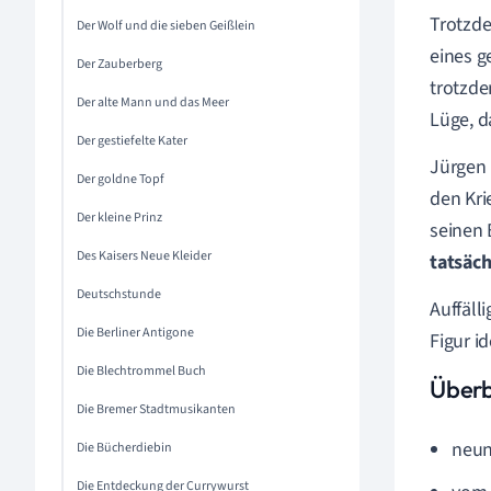
Trotzde
Der Wolf und die sieben Geißlein
eines 
Der Zauberberg
trotzde
Der alte Mann und das Meer
Lüge, d
Der gestiefelte Kater
Jürgen 
Der goldne Topf
den Kri
Der kleine Prinz
seinen 
Des Kaisers Neue Kleider
tatsäch
Deutschstunde
Auffäll
Die Berliner Antigone
Figur i
Die Blechtrommel Buch
Überb
Die Bremer Stadtmusikanten
neun
Die Bücherdiebin
Die Entdeckung der Currywurst