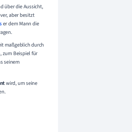
d über die Aussicht,
ver, aber besitzt
s
er dem Mann die
ragen.
eit maßgeblich durch
 zum Beispiel für
was seinem
hnt
wird, um seine
en.