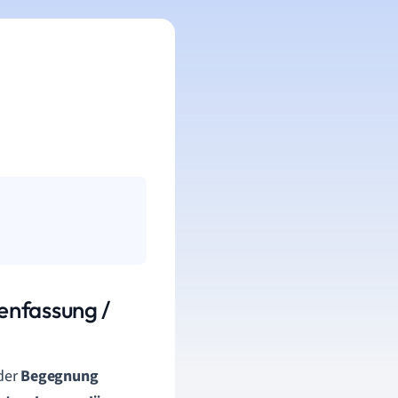
enfassung /
der
Begegnung