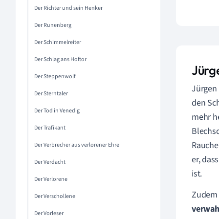
Der Richter und sein Henker
Der Runenberg
Der Schimmelreiter
Der Schlag ans Hoftor
Jürg
Der Steppenwolf
Jürgen 
Der Sterntaler
den Sch
Der Tod in Venedig
mehr he
Der Trafikant
Blechsc
Rauchen
Der Verbrecher aus verlorener Ehre
er, dass
Der Verdacht
ist.
Der Verlorene
Zudem 
Der Verschollene
verwah
Der Vorleser