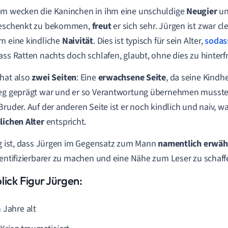
m wecken die Kaninchen in ihm eine unschuldige
Neugier
un
geschenkt zu bekommen,
freut
er sich sehr. Jürgen ist zwar cle
m eine kindliche
Naivität
. Dies ist typisch für sein Alter,
sodas
ass Ratten nachts doch schlafen, glaubt, ohne dies zu hinterf
hat also
zwei Seiten
: Eine
erwachsene Seite
, da seine Kindh
eg geprägt war und er so Verantwortung übernehmen musste,
Bruder. Auf der anderen Seite ist er noch kindlich und naiv, 
lichen Alter
entspricht.
ig ist, dass Jürgen im Gegensatz zum Mann
namentlich erwä
dentifizierbarer zu machen und eine Nähe zum Leser zu schaff
lick Figur Jürgen:
 Jahre alt