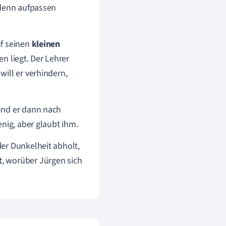
 denn aufpassen
uf seinen
kleinen
 liegt. Der Lehrer
 will er verhindern,
nd er dann nach
nig, aber glaubt ihm.
er Dunkelheit abholt,
t
, worüber Jürgen sich