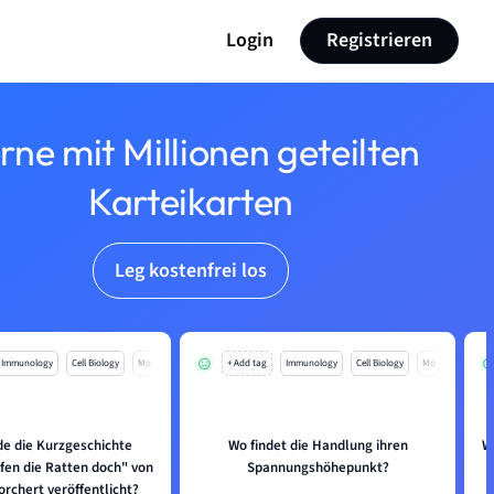
Login
Registrieren
rne mit Millionen geteilten
Karteikarten
Leg kostenfrei los
Immunology
Cell Biology
Mo
+ Add tag
Immunology
Cell Biology
Mo
e die Kurzgeschichte
Wo findet die Handlung ihren
W
fen die Ratten doch" von
Spannungshöhepunkt?
rchert veröffentlicht?