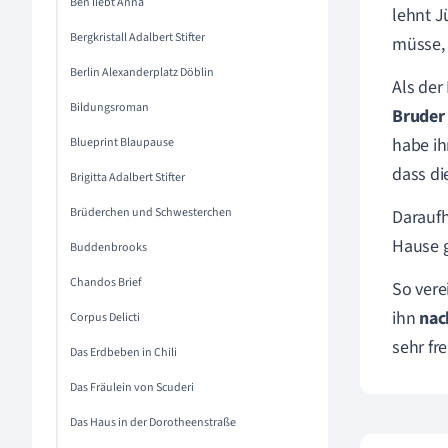
Ben liebt Anna
lehnt J
Bergkristall Adalbert Stifter
müsse, 
Berlin Alexanderplatz Döblin
Als der
Bildungsroman
Bruder
habe ih
Blueprint Blaupause
dass di
Brigitta Adalbert Stifter
Brüderchen und Schwesterchen
Daraufh
Hause g
Buddenbrooks
Chandos Brief
So vere
ihn
nac
Corpus Delicti
sehr fre
Das Erdbeben in Chili
Das Fräulein von Scuderi
Das Haus in der Dorotheenstraße