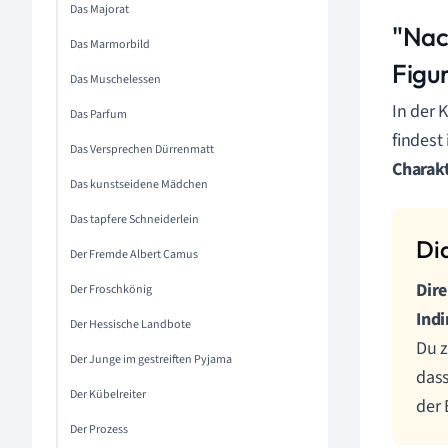
Das Majorat
"Nac
Das Marmorbild
Figu
Das Muschelessen
In der 
Das Parfum
findest
Das Versprechen Dürrenmatt
Charak
Das kunstseidene Mädchen
Das tapfere Schneiderlein
Der Fremde Albert Camus
Dir
Der Froschkönig
Ind
Der Hessische Landbote
Du z
Der Junge im gestreiften Pyjama
dass
Der Kübelreiter
der 
Der Prozess