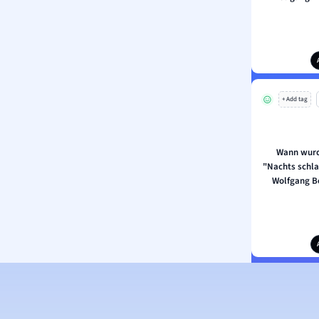
+ Add tag
Wann wurd
"Nachts schla
Wolfgang Bo