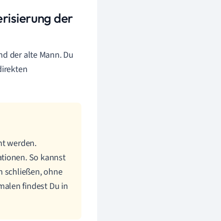
risierung der
nd der alte Mann. Du
direkten
hnt werden.
ationen. So kannst
n schließen, ohne
alen findest Du in