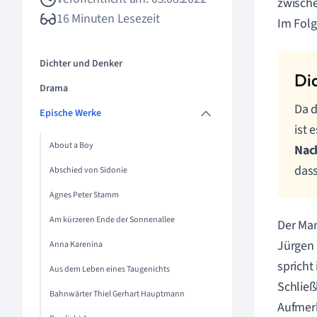
zwisch
16 Minuten Lesezeit
Im Folg
Dichter und Denker
Drama
Da d
Epische Werke
ist 
About a Boy
Nac
das
Abschied von Sidonie
Agnes Peter Stamm
Am kürzeren Ende der Sonnenallee
Der Man
Jürgen 
Anna Karenina
spricht
Aus dem Leben eines Taugenichts
Schließ
Bahnwärter Thiel Gerhart Hauptmann
Aufmerk