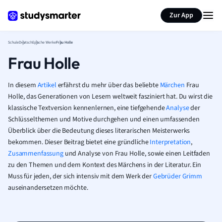
Karteikarten erstellen
Seite zusammenfassen
Zur App
Schule
Deutsch
Epische Werke
Frau Holle
Frau Holle
In diesem
Artikel
erfährst du mehr über das beliebte
Märchen
Frau
Holle, das Generationen von Lesern weltweit fasziniert hat. Du wirst die
klassische Textversion kennenlernen, eine tiefgehende
Analyse
der
Schlüsselthemen und Motive durchgehen und einen umfassenden
Überblick über die Bedeutung dieses literarischen Meisterwerks
bekommen. Dieser Beitrag bietet eine gründliche
Interpretation
,
Zusammenfassung
und Analyse von Frau Holle, sowie einen Leitfaden
zu den Themen und dem Kontext des Märchens in der Literatur. Ein
Muss für jeden, der sich intensiv mit dem Werk der
Gebrüder Grimm
auseinandersetzen möchte.