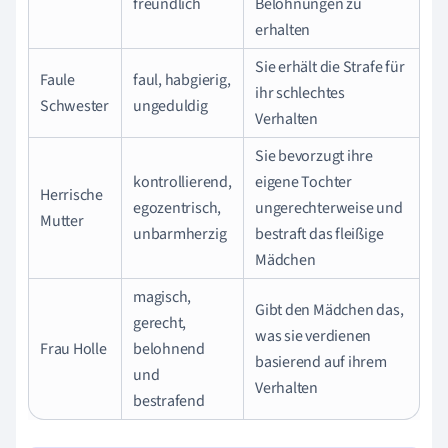
freundlich
Belohnungen zu
erhalten
Sie erhält die Strafe für
Faule
faul, habgierig,
ihr schlechtes
Schwester
ungeduldig
Verhalten
Sie bevorzugt ihre
kontrollierend,
eigene Tochter
Herrische
egozentrisch,
ungerechterweise und
Mutter
unbarmherzig
bestraft das fleißige
Mädchen
magisch,
Gibt den Mädchen das,
gerecht,
was sie verdienen
Frau Holle
belohnend
basierend auf ihrem
und
Verhalten
bestrafend