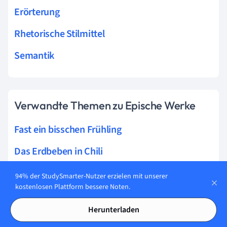
Erörterung
Rhetorische Stilmittel
Semantik
Verwandte Themen zu Epische Werke
Fast ein bisschen Frühling
Das Erdbeben in Chili
Im Krebsgang
94% der StudySmarter-Nutzer erzielen mit unserer
kostenlosen Plattform bessere Noten.
Leutnant Gustl
Herunterladen
Das kunstseidene Mädchen