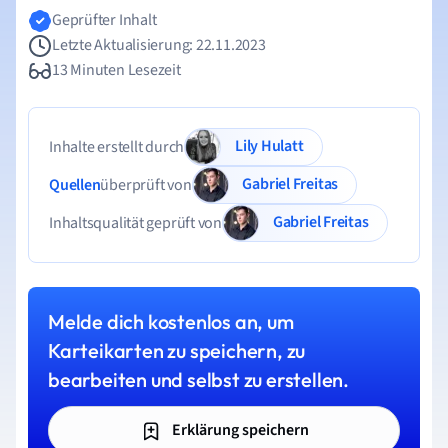
Geprüfter Inhalt
Letzte Aktualisierung: 22.11.2023
13 Minuten Lesezeit
Lily Hulatt
Inhalte erstellt durch
Gabriel Freitas
Quellen
überprüft von
Gabriel Freitas
Inhaltsqualität geprüft von
Melde dich kostenlos an, um
Karteikarten zu speichern, zu
bearbeiten und selbst zu erstellen.
Erklärung speichern