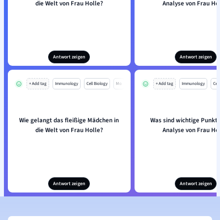
die Welt von Frau Holle?
Analyse von Frau Ho
Antwort zeigen
Antwort zeigen
+ Add tag
Immunology
Cell Biology
Mo
+ Add tag
Immunology
Cell
Wie gelangt das fleißige Mädchen in
Was sind wichtige Punkte
die Welt von Frau Holle?
Analyse von Frau Ho
Antwort zeigen
Antwort zeigen