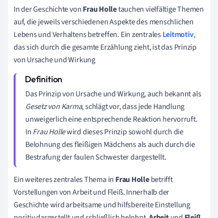
In der Geschichte von
Frau Holle
tauchen vielfältige Themen
auf, die jeweils verschiedenen Aspekte des menschlichen
Lebens und Verhaltens betreffen. Ein zentrales
Leitmotiv
,
das sich durch die gesamte Erzählung zieht, ist das Prinzip
von Ursache und Wirkung
Das Prinzip von Ursache und Wirkung, auch bekannt als
Gesetz von Karma
, schlägt vor, dass jede Handlung
unweigerlich eine entsprechende Reaktion hervorruft.
In
Frau Holle
wird dieses Prinzip sowohl durch die
Belohnung des fleißigen Mädchens als auch durch die
Bestrafung der faulen Schwester dargestellt.
Ein weiteres zentrales Thema in
Frau Holle
betrifft
Vorstellungen von Arbeit und Fleiß. Innerhalb der
Geschichte wird arbeitsame und hilfsbereite Einstellung
positiv dargestellt und schließlich belohnt.
Arbeit
und
Fleiß