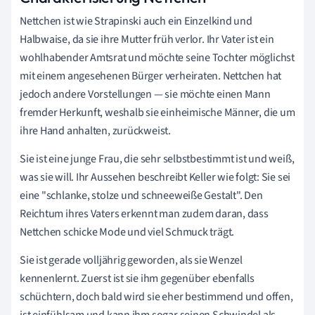
Nettchen ist wie Strapinski auch ein Einzelkind und
Halbwaise, da sie ihre Mutter früh verlor. Ihr Vater ist ein
wohlhabender Amtsrat und möchte seine Tochter möglichst
mit einem angesehenen Bürger verheiraten. Nettchen hat
jedoch andere Vorstellungen
—
sie möchte einen Mann
fremder Herkunft, weshalb sie einheimische Männer, die um
ihre Hand anhalten, zurückweist.
Sie ist eine junge Frau, die sehr selbstbestimmt ist und weiß,
was sie will. Ihr Aussehen beschreibt Keller wie folgt: Sie sei
eine "schlanke, stolze und schneeweiße Gestalt". Den
Reichtum ihres Vaters erkennt man zudem daran, dass
Nettchen schicke Mode und viel Schmuck trägt.
Sie ist gerade volljährig geworden, als sie Wenzel
kennenlernt. Zuerst ist sie ihm gegenüber ebenfalls
schüchtern, doch bald wird sie eher bestimmend und offen,
ist einfühlsam und kann ihm sogar seinen Schwindel als