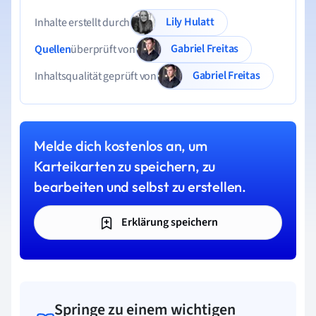
Lily Hulatt
Inhalte erstellt durch
Gabriel Freitas
Quellen
überprüft von
Gabriel Freitas
Inhaltsqualität geprüft von
Melde dich kostenlos an, um
Karteikarten zu speichern, zu
bearbeiten und selbst zu erstellen.
Erklärung speichern
Springe zu einem wichtigen