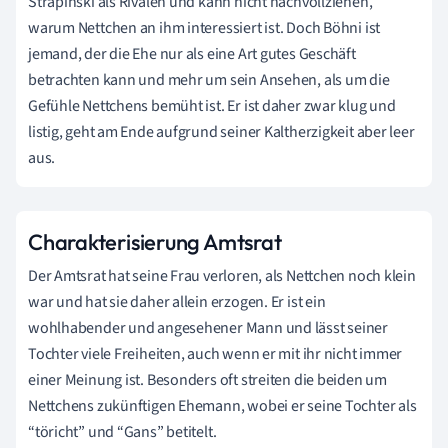
Strapinski als Rivalen und kann nicht nachvollziehen,
warum Nettchen an ihm interessiert ist. Doch Böhni ist
jemand, der die Ehe nur als eine Art gutes Geschäft
betrachten kann und mehr um sein Ansehen, als um die
Gefühle Nettchens bemüht ist. Er ist daher zwar klug und
listig, geht am Ende aufgrund seiner Kaltherzigkeit aber leer
aus.
Charakterisierung Amtsrat
Der Amtsrat hat seine Frau verloren, als Nettchen noch klein
war und hat sie daher allein erzogen. Er ist ein
wohlhabender und angesehener Mann und lässt seiner
Tochter viele Freiheiten, auch wenn er mit ihr nicht immer
einer Meinung ist. Besonders oft streiten die beiden um
Nettchens zukünftigen Ehemann, wobei er seine Tochter als
“töricht” und “Gans” betitelt.