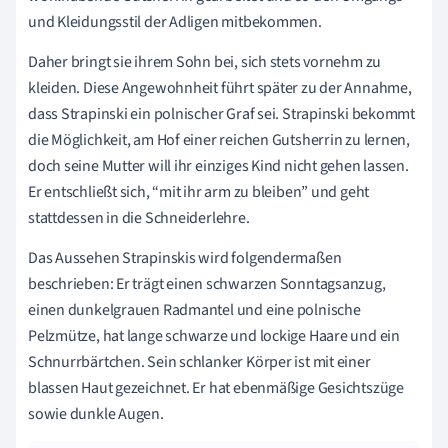
und Kleidungsstil der Adligen mitbekommen.
Daher bringt sie ihrem Sohn bei, sich stets vornehm zu
kleiden. Diese Angewohnheit führt später zu der Annahme,
dass Strapinski ein polnischer Graf sei. Strapinski bekommt
die Möglichkeit, am Hof einer reichen Gutsherrin zu lernen,
doch seine Mutter will ihr einziges Kind nicht gehen lassen.
Er entschließt sich, “mit ihr arm zu bleiben” und geht
stattdessen in die Schneiderlehre.
Das Aussehen Strapinskis wird folgendermaßen
beschrieben: Er trägt einen schwarzen Sonntagsanzug,
einen dunkelgrauen Radmantel und eine polnische
Pelzmütze, hat lange schwarze und lockige Haare und ein
Schnurrbärtchen. Sein schlanker Körper ist mit einer
blassen Haut gezeichnet. Er hat ebenmäßige Gesichtszüge
sowie dunkle Augen.