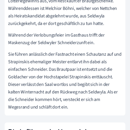
Lotteriegewinns aus, vom Rest kauft er Brautgeschenke.
Währenddessen ist Melchior Böhni, welcher von Nettchen
als Heiratskandidat abgelehnt wurde, aus Seldwyla
zurückgekehrt, da er dort geschäftlich zu tun hatte.
Während der Verlobungsfeier im Gasthaus trifft der
Maskenzug der Seldwyler Schneiderzunft ein.
Sie führen anlässlich der Fastnacht einen Schautanz auf und
Strapinskis ehemaliger Meister entlarvt ihn dabei als
einfachen Schneider. Das Brautpaar ist entsetzt und die
Goldacher von der Hochstapelei Strapinskis enttäuscht.
Dieser verlässt den Saal wortlos und begibt sich in der
kalten Winternacht auf den Rückweg nach Seldwyla. Als er
die Schneider kommen hört, versteckt er sich am
Wegesrand und schläft dort ein.