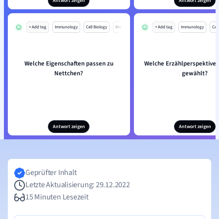
Antwort zeigen
Antwort zeigen
+ Add tag
Immunology
Cell Biology
Mo
+ Add tag
Immunology
Cell
Welche Eigenschaften passen zu
Welche Erzählperspektive 
Nettchen?
gewählt?
Antwort zeigen
Antwort zeigen
Geprüfter Inhalt
Letzte Aktualisierung: 29.12.2022
15 Minuten Lesezeit