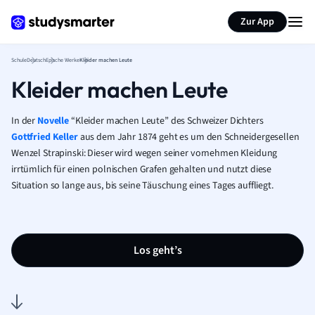
Karteikarten erstellen
Seite zusammenfassen
Zur App
Schule
Deutsch
Epische Werke
Kleider machen Leute
Kleider machen Leute
In der
Novelle
“Kleider machen Leute” des Schweizer Dichters
Gottfried Keller
aus dem Jahr 1874 geht es um den Schneidergesellen
Wenzel Strapinski: Dieser wird wegen seiner vornehmen Kleidung
irrtümlich für einen polnischen Grafen gehalten und nutzt diese
Situation so lange aus, bis seine Täuschung eines Tages auffliegt.
Los geht’s