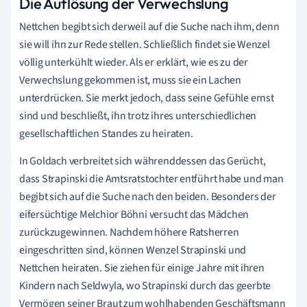
Die Auflösung der Verwechslung
Nettchen begibt sich derweil auf die Suche nach ihm, denn
sie will ihn zur Rede stellen. Schließlich findet sie Wenzel
völlig unterkühlt wieder. Als er erklärt, wie es zu der
Verwechslung gekommen ist, muss sie ein Lachen
unterdrücken. Sie merkt jedoch, dass seine Gefühle ernst
sind und beschließt, ihn trotz ihres unterschiedlichen
gesellschaftlichen Standes zu heiraten.
In Goldach verbreitet sich währenddessen das Gerücht,
dass Strapinski die Amtsratstochter entführt habe und man
begibt sich auf die Suche nach den beiden. Besonders der
eifersüchtige Melchior Böhni versucht das Mädchen
zurückzugewinnen. Nachdem höhere Ratsherren
eingeschritten sind, können Wenzel Strapinski und
Nettchen heiraten. Sie ziehen für einige Jahre mit ihren
Kindern nach Seldwyla, wo Strapinski durch das geerbte
Vermögen seiner Braut zum wohlhabenden Geschäftsmann