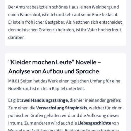
Der Amtsrat besitzt ein schönes Haus, einen Weinberg und
einen Bauernhof, ist eitel und sehr auf seine Ehre bedacht.
Er ist ein fröhlicher Gastgeber. Als Nettchen sich entscheidet,
den polnischen Grafen zu heiraten, ist ihr Vater hocherfreut
darüber.
"Kleider machen Leute" Novelle –
Analyse von Aufbau und Sprache
Mit 61 Seiten hat das Werk einen typischen Umfang für eine
Novelle und ist nicht in Kapitel unterteilt.
Es gibt
zwei Handlungsstränge
, die hier ineinander greifen:
Zum einen die
Verwechslung Strapinskis
, welcher für einen
polnischen Grafen gehalten wird und die Auflösung dieses
Irrtums. Zum anderen wird auch die
Liebesgeschichte
von
Wenzel und Nettchen erzählt. Beide Handlungen beginnen