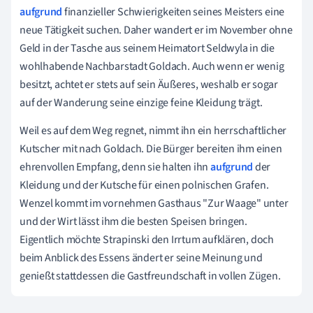
aufgrund
finanzieller Schwierigkeiten seines Meisters eine
neue Tätigkeit suchen. Daher wandert er im November ohne
Geld in der Tasche aus seinem Heimatort Seldwyla in die
wohlhabende Nachbarstadt Goldach. Auch wenn er wenig
besitzt, achtet er stets auf sein Äußeres, weshalb er sogar
auf der Wanderung seine einzige feine Kleidung trägt.
Weil es auf dem Weg regnet, nimmt ihn ein herrschaftlicher
Kutscher mit nach Goldach. Die Bürger bereiten ihm einen
ehrenvollen Empfang, denn sie halten ihn
aufgrund
der
Kleidung und der Kutsche für einen polnischen Grafen.
Wenzel kommt im
vornehmen
Gasthaus "Zur Waage" unter
und der Wirt lässt ihm die besten Speisen bringen.
Eigentlich möchte Strapinski den Irrtum aufklären, doch
beim Anblick des Essens ändert er seine Meinung und
genießt stattdessen die Gastfreundschaft in vollen Zügen.