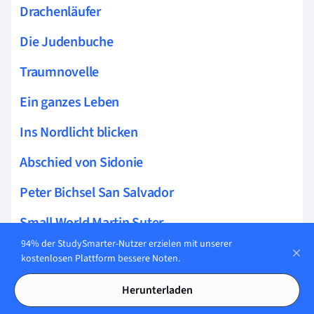
Drachenläufer
Die Judenbuche
Traumnovelle
Ein ganzes Leben
Ins Nordlicht blicken
Abschied von Sidonie
Peter Bichsel San Salvador
Small World Martin Suter
94% der StudySmarter-Nutzer erzielen mit unserer
Gesellschaftsroman
kostenlosen Plattform bessere Noten.
In der Strafkolonie
Herunterladen
Bildungsroman