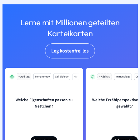
Lerne mit Millionen geteilten
Karteikarten
Leg kostenfrei los
+ Add tag
Immunology
Cell Biology
Mo
+ Add tag
Immunology
Cell
Welche Eigenschaften passen zu
Welche Erzählperspektive 
Nettchen?
gewählt?