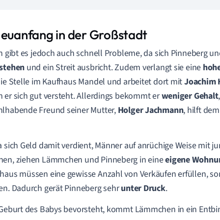
Neuanfang in der Großstadt
in gibt es jedoch auch schnell Probleme, da sich Pinneberg u
rstehen
und ein Streit ausbricht. Zudem verlangt sie eine
hohe
die Stelle im Kaufhaus Mandel und arbeitet dort mit
Joachim 
 er sich gut versteht. Allerdings bekommt er
weniger Gehalt
lhabende Freund seiner Mutter,
Holger Jachmann
, hilft de
a sich Geld damit verdient, Männer auf anrüchige Weise mit 
hen, ziehen Lämmchen und Pinneberg in eine
eigene Wohnu
haus müssen eine gewisse Anzahl von Verkäufen erfüllen, so
en. Dadurch gerät Pinneberg sehr
unter Druck
.
 Geburt des Babys bevorsteht, kommt Lämmchen in ein Entb