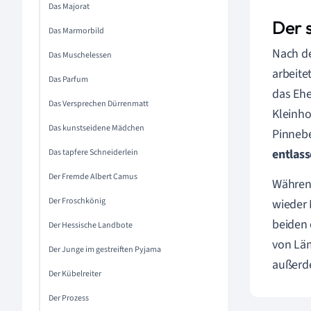
Das Majorat
Der 
Das Marmorbild
Nach de
Das Muschelessen
arbeite
Das Parfum
das Ehe
Das Versprechen Dürrenmatt
Kleinho
Das kunstseidene Mädchen
Pinnebe
entlas
Das tapfere Schneiderlein
Der Fremde Albert Camus
Währen
Der Froschkönig
wieder 
beiden 
Der Hessische Landbote
von Läm
Der Junge im gestreiften Pyjama
außerde
Der Kübelreiter
Der Prozess