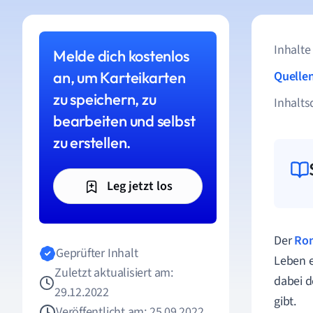
Inhalte
Melde dich kostenlos
an, um Karteikarten
Quelle
zu speichern, zu
Inhalts
bearbeiten und selbst
zu erstellen.
Leg jetzt los
Der
Ro
Geprüfter Inhalt
Leben 
Zuletzt aktualisiert am:
dabei d
29.12.2022
gibt.
Veröffentlicht am: 25.09.2022