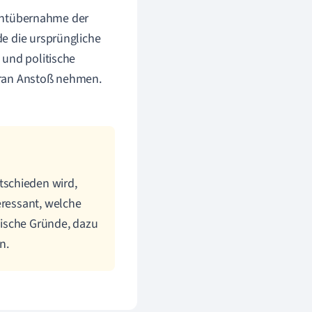
achtübernahme der
e die ursprüngliche
 und politische
aran Anstoß nehmen.
tschieden wird,
eressant, welche
itische Gründe, dazu
n.