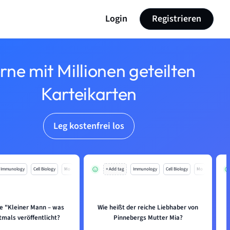
Login
Registrieren
rne mit Millionen geteilten
Karteikarten
Leg kostenfrei los
Immunology
Cell Biology
Mo
+ Add tag
Immunology
Cell Biology
Mo
 "Kleiner Mann – was
Wie heißt der reiche Liebhaber von
tmals veröffentlicht?
Pinnebergs Mutter Mia?