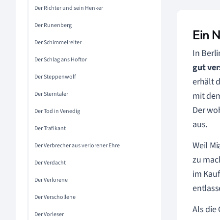
Der Richter und sein Henker
Der Runenberg
Ein 
Der Schimmelreiter
In Berl
Der Schlag ans Hoftor
gut ve
Der Steppenwolf
erhält 
Der Sterntaler
mit dem
Der woh
Der Tod in Venedig
aus.
Der Trafikant
Weil Mi
Der Verbrecher aus verlorener Ehre
zu mac
Der Verdacht
im Kauf
Der Verlorene
entlass
Der Verschollene
Als die
Der Vorleser