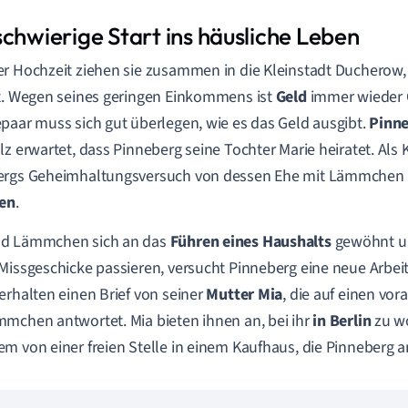
schwierige Start ins häusliche Leben
r Hochzeit ziehen sie zusammen in die Kleinstadt Ducherow, 
t. Wegen seines geringen Einkommens ist
Geld
immer wieder
paar muss sich gut überlegen, wie es das Geld ausgibt.
Pinne
lz erwartet, dass Pinneberg seine Tochter Marie heiratet. Als K
rgs Geheimhaltungsversuch von dessen Ehe mit Lämmchen er
sen
.
d Lämmchen sich an das
Führen eines Haushalts
gewöhnt un
Missgeschicke passieren, versucht Pinneberg eine neue Arbeits
erhalten einen Brief von seiner
Mutter Mia
, die auf einen vo
mchen antwortet. Mia bieten ihnen an, bei ihr
in Berlin
zu w
m von einer freien Stelle in einem Kaufhaus, die Pinneberg