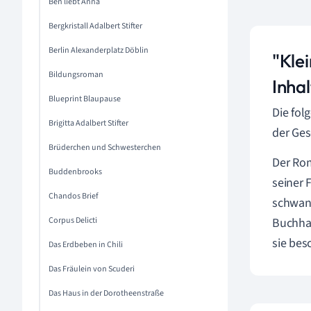
Ben liebt Anna
Bergkristall Adalbert Stifter
Berlin Alexanderplatz Döblin
"Kle
Bildungsroman
Inha
Blueprint Blaupause
Die fo
Brigitta Adalbert Stifter
der Ges
Brüderchen und Schwesterchen
Der Ro
Buddenbrooks
seiner 
Chandos Brief
schwang
Corpus Delicti
Buchha
sie bes
Das Erdbeben in Chili
Das Fräulein von Scuderi
Das Haus in der Dorotheenstraße