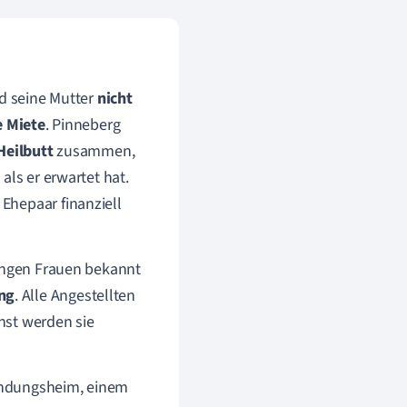
nd seine Mutter
nicht
 Miete
. Pinneberg
Heilbutt
zusammen,
, als er erwartet hat.
m Ehepaar finanziell
jungen Frauen bekannt
ng
. Alle Angestellten
nst werden sie
indungsheim, einem