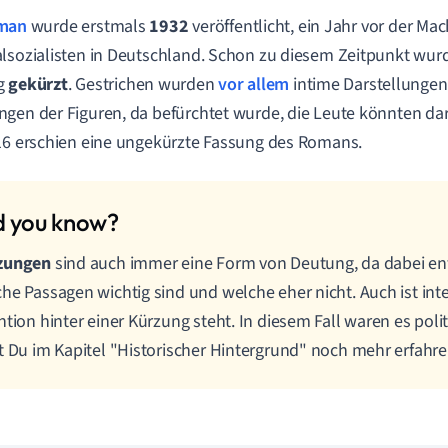
man
wurde erstmals
1932
veröffentlicht, ein Jahr vor der M
lsozialisten in Deutschland. Schon zu diesem Zeitpunkt wurd
g
gekürzt
. Gestrichen wurden
vor allem
intime Darstellungen
gen der Figuren, da befürchtet wurde, die Leute könnten d
16 erschien eine ungekürzte Fassung des Romans.
zungen
sind auch immer eine Form von Deutung, da dabei en
he Passagen wichtig sind und welche eher nicht. Auch ist int
ntion hinter einer Kürzung steht. In diesem Fall waren es pol
t Du im Kapitel "Historischer Hintergrund" noch mehr erfahre