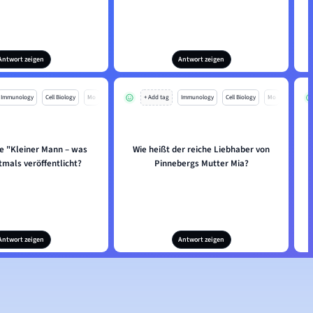
Antwort zeigen
Antwort zeigen
Immunology
Cell Biology
Mo
+ Add tag
Immunology
Cell Biology
Mo
 "Kleiner Mann – was
Wie heißt der reiche Liebhaber von
tmals veröffentlicht?
Pinnebergs Mutter Mia?
Antwort zeigen
Antwort zeigen