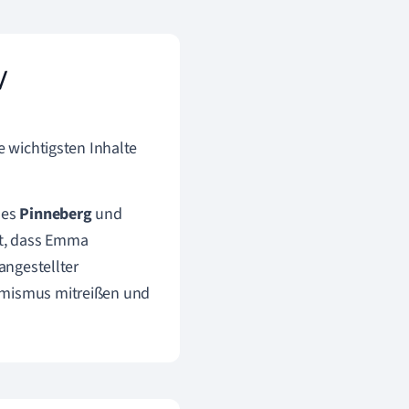
/
 wichtigsten Inhalte
nes
Pinneberg
und
lt, dass Emma
angestellter
timismus mitreißen und