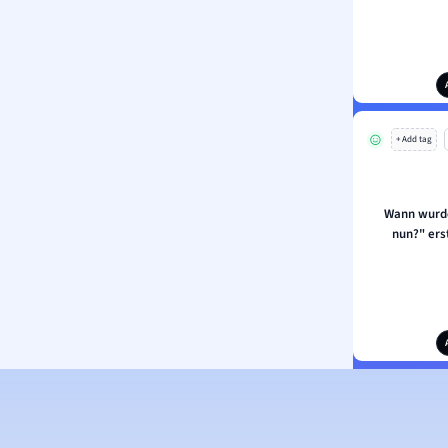
+ Add tag
Wann wurde
nun?" ers