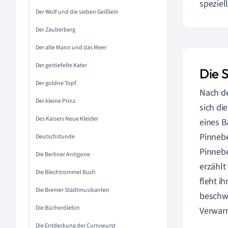
speziel
Der Wolf und die sieben Geißlein
Der Zauberberg
Der alte Mann und das Meer
Der gestiefelte Kater
Die 
Der goldne Topf
Nach de
Der kleine Prinz
sich di
Des Kaisers Neue Kleider
eines B
Pinnebe
Deutschstunde
Pinneb
Die Berliner Antigone
erzählt
Die Blechtrommel Buch
fleht i
Die Bremer Stadtmusikanten
beschwe
Die Bücherdiebin
Verwarn
Die Entdeckung der Currywurst