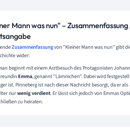
iner Mann was nun" – Zusammenfassung 
ltsangabe
lgende
Zusammenfassung
von "Kleiner Mann was nun" gibt die
chichte wider:
man beginnt mit einem Arztbesuch des Protagonisten Johan
Freundin
Emma
, genannt "Lämmchen". Dabei wird festgestel
er ist. Pinneberg ist nach dieser Nachricht besorgt, da er als 
lter nur
wenig verdient
. Er lässt sich jedoch von Emmas Op
chließen zu heiraten.