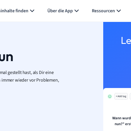
Karteikarten erstellen
Seite zusammenfassen
inhalte finden
Über die App
Ressourcen
Le
un
al gestellt hast, als Dir eine
an immer wieder vor Problemen,
+ Add tag
Wann wurde
nun?" ers