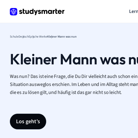
Lern
Schule
Deutsch
Epische Werke
Kleiner Mann was nun
Kleiner Mann was n
Was nun? Das ist eine Frage, die Du Dir vielleicht auch schon einm
Situation ausweglos erschien. Im Leben und im Alltag steht m
die es zu lösen gilt, und häufig ist das gar nicht so leicht.
Los geht’s