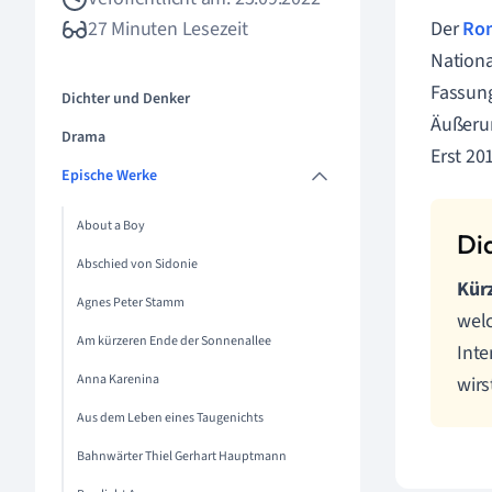
27 Minuten Lesezeit
Der
Ro
Nationa
Fassun
Dichter und Denker
Äußerun
Drama
Erst 20
Epische Werke
About a Boy
Abschied von Sidonie
Kür
Agnes Peter Stamm
welc
Am kürzeren Ende der Sonnenallee
Inte
Anna Karenina
wirs
Aus dem Leben eines Taugenichts
Bahnwärter Thiel Gerhart Hauptmann