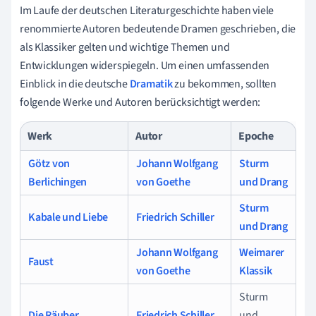
Im Laufe der deutschen Literaturgeschichte haben viele
renommierte Autoren bedeutende Dramen geschrieben, die
als Klassiker gelten und wichtige Themen und
Entwicklungen widerspiegeln. Um einen umfassenden
Einblick in die deutsche
Dramatik
zu bekommen, sollten
folgende Werke und Autoren berücksichtigt werden:
Werk
Autor
Epoche
Götz von
Johann Wolfgang
Sturm
Berlichingen
von Goethe
und Drang
Sturm
Kabale und Liebe
Friedrich Schiller
und Drang
Johann Wolfgang
Weimarer
Faust
von Goethe
Klassik
Sturm
Die Räuber
Friedrich Schiller
und