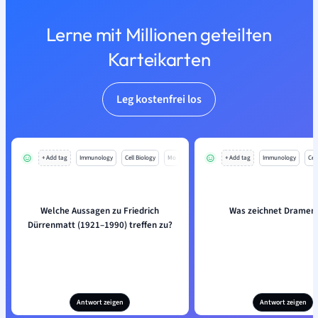
Lerne mit Millionen geteilten
Karteikarten
Leg kostenfrei los
+ Add tag
Immunology
Cell Biology
Mo
+ Add tag
Immunology
Cell
Welche Aussagen zu Friedrich
Was zeichnet Dramen
Dürrenmatt (1921–1990) treffen zu?
Antwort zeigen
Antwort zeigen