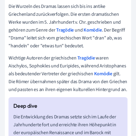
Die Wurzeln des Dramas lassen sich bis ins antike
Griechenland zurückverfolgen. Die ersten dramatischen
Werke wurden im 5. Jahrhundert v. Chr. geschrieben und
gehören zum Genre der
Tragödie
und
Komödie
. Der Begriff
"Drama" leitet sich vom griechischen Wort "dran" ab, was
"handeln" oder "etwas tun" bedeutet.
Wichtige Autoren der griechischen
Tragödie
waren
Aischylos, Sophokles und Euripides, während Aristophanes
als bedeutender Vertreter der griechischen
Komödie
gilt.
Die Römer übernahmen später das Drama von den Griechen
und passten es an ihren eigenen kulturellen Hintergrund an.
Die Entwicklung des Dramas setzte sich im Laufe der
Jahrhunderte fort und erreichte ihren Höhepunkt in
der europäischen Renaissance und im Barock mit