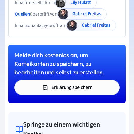
Lily Hulatt
Inhalte erstellt durch
Gabriel Freitas
Quellen
überprüft von
Gabriel Freitas
Inhaltsqualität geprüft von
Melde dich kostenlos an, um
Karteikarten zu speichern, zu
bearbeiten und selbst zu erstellen.
Erklärung speichern
Springe zu einem wichtigen