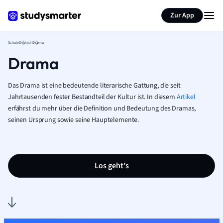
Karteikarten erstellen
Seite zusammenfassen
Zur App
Schule
Deutsch
Drama
Drama
Das Drama ist eine bedeutende literarische Gattung, die seit
Jahrtausenden fester Bestandteil der Kultur ist. In diesem
Artikel
erfährst du mehr über die Definition und Bedeutung des Dramas,
seinen Ursprung sowie seine Hauptelemente.
Los geht’s