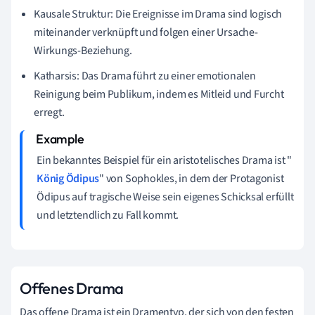
Kausale Struktur: Die Ereignisse im Drama sind logisch
miteinander verknüpft und folgen einer Ursache-
Wirkungs-Beziehung.
Katharsis: Das Drama führt zu einer emotionalen
Reinigung beim Publikum, indem es Mitleid und Furcht
erregt.
Ein bekanntes Beispiel für ein aristotelisches Drama ist "
König Ödipus
" von Sophokles, in dem der Protagonist
Ödipus auf tragische Weise sein eigenes Schicksal erfüllt
und letztendlich zu Fall kommt.
Offenes Drama
Das offene Drama ist ein Dramentyp, der sich von den festen