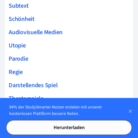
Subtext
Schönheit
Audiovisuelle Medien
Utopie
Parodie
Regie
Darstellendes Spiel
Theaterspiele
94% der StudySmarter-Nutzer erzielen mit unserer
Koordinationsübungen
kostenlosen Plattform bessere Noten.
Meisner
Herunterladen