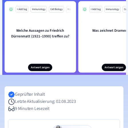
+ Add tag
Immunology
Cell Biology
Mo
+ Add tag
Immunology
Cell
Welche Aussagen zu Friedrich
Was zeichnet Dramen
Dürrenmatt (1921–1990) treffen zu?
Antwort zeigen
Antwort zeigen
Geprüfter Inhalt
Letzte Aktualisierung: 02.08.2023
9 Minuten Lesezeit