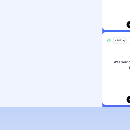
+ Add tag
Was war d