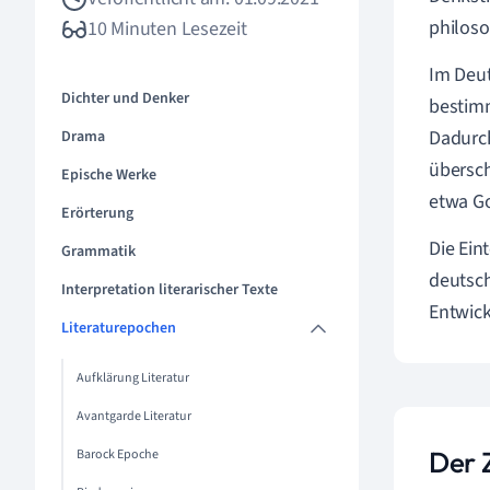
philoso
10 Minuten Lesezeit
Im Deut
Dichter und Denker
bestim
Dadurch
Drama
übersch
Epische Werke
etwa G
Erörterung
Die Eint
Grammatik
deutsc
Interpretation literarischer Texte
Entwic
Literaturepochen
Aufklärung Literatur
Avantgarde Literatur
Der Z
Barock Epoche