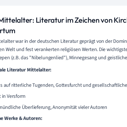
ittelalter: Literatur im Zeichen von Kir
ertum
telalter war in der deutschen Literatur geprägt von der Domin
en Welt und fest verankerten religiösen Werten. Die wichtig
pen (z.B. das "Nibelungenlied"), Minnegesang und geistlich
e Literatur Mittelalter:
s auf ritterliche Tugenden, Gottesfurcht und gesellschaftlich
t in Versform
 mündliche Überlieferung, Anonymität vieler Autoren
he Werke & Autoren: