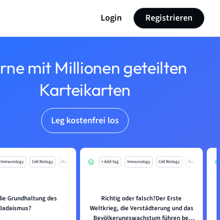
Login
Registrieren
rne mit Millionen geteilten
Karteikarten
Leg kostenfrei los
Immunology
Cell Biology
Mo
+ Add tag
Immunology
Cell Biology
Mo
ie Grundhaltung des
Richtig oder falsch?Der Erste
Dadaismus?
Weltkrieg, die Verstädterung und das
Bevölkerungswachstum führen bei