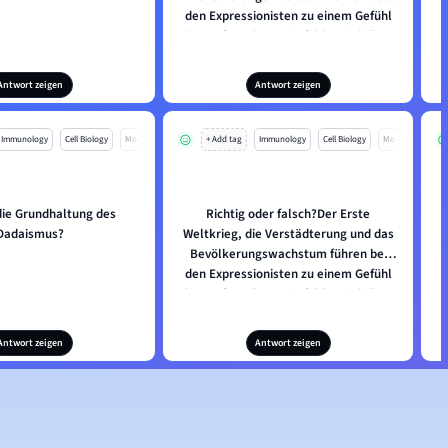
den Expressionisten zu einem Gefühl
der Entfremdung. Sie fühlen sich ihrer
Individualität beraubt und suchen
Zuflucht im Streben nach dem "neuen
Antwort zeigen
Antwort zeigen
Menschen".
Immunology
Cell Biology
Mo
+ Add tag
Immunology
Cell Biology
Mo
ie Grundhaltung des
Richtig oder falsch?Der Erste
Dadaismus?
Weltkrieg, die Verstädterung und das
Bevölkerungswachstum führen bei
den Expressionisten zu einem Gefühl
der Entfremdung. Sie fühlen sich ihrer
Individualität beraubt und suchen
Zuflucht im Streben nach dem "neuen
Antwort zeigen
Antwort zeigen
Menschen".