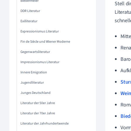
Biedermeier
Stell d
DDR Literatur
Literat
schnell
Exilliteratur
Expressionismus Literatur
Mitte
Fin de Siècle und Wiener Moderne
Rena
Gegenwartsliteratur
Baro
Impressionismus Literatur
Aufk
Innere Emigration
Stur
Jugendliteratur
Weim
Junges Deutschland
Literatur der 50er Jahre
Roma
Literatur der 70er Jahre
Bied
Literatur der Jahrhundertwende
Vorm