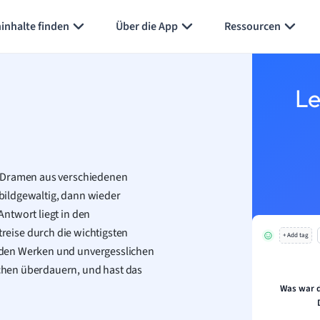
Karteikarten erstellen
Seite zusammenfassen
inhalte finden
Über die App
Ressourcen
Le
d Dramen aus verschiedenen
bildgewaltig, dann wieder
ntwort liegt in den
treise durch die wichtigsten
+ Add tag
nden Werken und unvergesslichen
chen überdauern, und hast das
Was war d