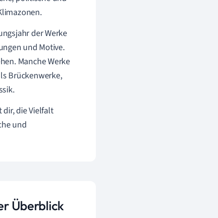
 Klimazonen.
ungsjahr der Werke
ungen und Motive.
tehen. Manche Werke
als Brückenwerke,
ssik.
ir, die Vielfalt
che und
er Überblick