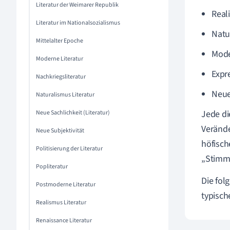
Literatur der Weimarer Republik
Real
Literatur im Nationalsozialismus
Natu
Mittelalter Epoche
Mode
Moderne Literatur
Expr
Nachkriegsliteratur
Neue
Naturalismus Literatur
Jede di
Neue Sachlichkeit (Literatur)
Verände
Neue Subjektivität
höfisch
Politisierung der Literatur
„Stimmu
Popliteratur
Die fol
Postmoderne Literatur
typisch
Realismus Literatur
Renaissance Literatur