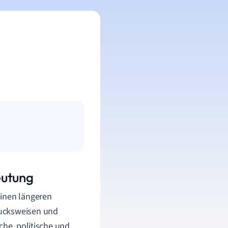
eutung
einen längeren
rucksweisen und
che, politische und