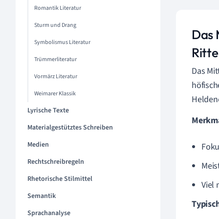
Romantik Literatur
Sturm und Drang
Das M
Symbolismus Literatur
Ritt
Trümmerliteratur
Das Mit
Vormärz Literatur
höfisch
Weimarer Klassik
Heldene
Lyrische Texte
Merkmal
Materialgestütztes Schreiben
Medien
Foku
Rechtschreibregeln
Meis
Rhetorische Stilmittel
Viel
Semantik
Typisc
Sprachanalyse