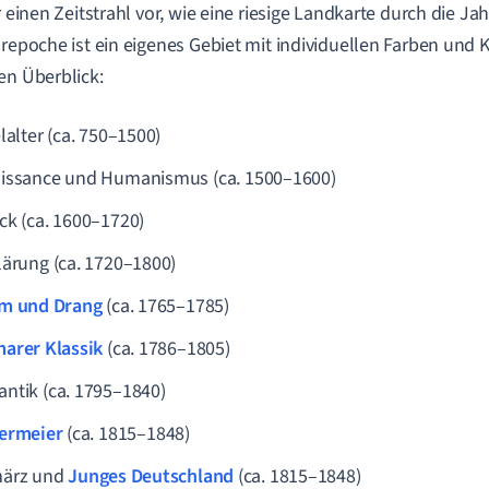
ir einen Zeitstrahl vor, wie eine riesige Landkarte durch die J
urepoche ist ein eigenes Gebiet mit individuellen Farben und 
en Überblick:
lalter (ca. 750–1500)
issance und Humanismus (ca. 1500–1600)
ck (ca. 1600–1720)
lärung (ca. 1720–1800)
m und Drang
(ca. 1765–1785)
arer Klassik
(ca. 1786–1805)
ntik (ca. 1795–1840)
ermeier
(ca. 1815–1848)
ärz und
Junges Deutschland
(ca. 1815–1848)