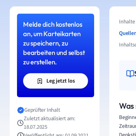
Inhalte
Melde dich kostenlos
an, um Karteikarten
Quelle
zu speichern, zu
Inhalts
bearbeiten und selbst
zu erstellen.
Leg jetzt los
Was 
Geprüfter Inhalt
Beginne
Zuletzt aktualisiert am:
Zeitrau
18.07.2025
Denksti
Veröffentlicht am: 01.09.2021