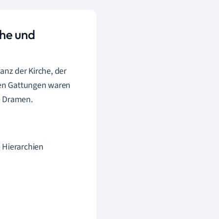
che und
anz der Kirche, der
sten Gattungen waren
e Dramen.
e Hierarchien