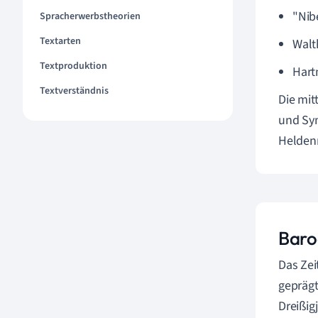
"Nib
Spracherwerbstheorien
Textarten
Walt
Textproduktion
Hart
Textverständnis
Die mit
und Sym
Heldenr
Baro
Das Zei
geprägt
Dreißig