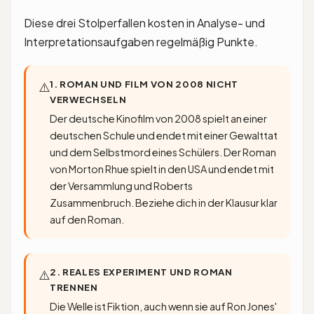
Diese drei Stolperfallen kosten in Analyse- und
Interpretationsaufgaben regelmäßig Punkte.
1. ROMAN UND FILM VON 2008 NICHT
⚠️
VERWECHSELN
Der deutsche Kinofilm von 2008 spielt an einer
deutschen Schule und endet mit einer Gewalttat
und dem Selbstmord eines Schülers. Der Roman
von Morton Rhue spielt in den USA und endet mit
der Versammlung und Roberts
Zusammenbruch. Beziehe dich in der Klausur klar
auf den Roman.
2. REALES EXPERIMENT UND ROMAN
⚠️
TRENNEN
Die Welle ist Fiktion, auch wenn sie auf Ron Jones'