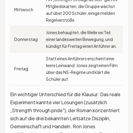
Mitgliedskarten; die Gruppe wächst
Mittwoch
auf über 200 Schüler, einige melden
Regelverstöße.
Jones behauptet, die Welle sei Teil
Donnerstag
einer landesweiten Bewegung, und
kündigt für Freitag einen Anführer an.
Statt eines Anführers erscheint eine
leere Leinwand. Jones zeigt einen Film
Freitag
über das NS-Regime und klärt die
Schüler auf.
Ein wichtiger Unterschied für die Klausur: Das reale
Experiment kannte vier Losungen (zusätzlich
„Strength through pride"), der Roman konzentriert
sich auf die drei bekannten Leitsätze Disziplin,
Gemeinschaft und Handeln. Ron Jones