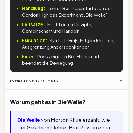
Handlung:
Lehrer Ben Ross startet an der
Gordon High das Experiment „Die Welle"
Leitsätze:
Macht durch Disziplin,
Gemeinschaft und Handeln
Eskalation:
Symbol, Gruß, Mitgliedskarten,
Ausgrenzung Andersdenkender
Ende:
Ross zeigt ein Bild Hitlers und
beendet die Bewegung
INHALTSVERZEICHNIS
▼
Worum geht es in Die Welle?
Die Welle
von Morton Rhue erzählt, wie
der Geschichtslehrer Ben Ross an einer