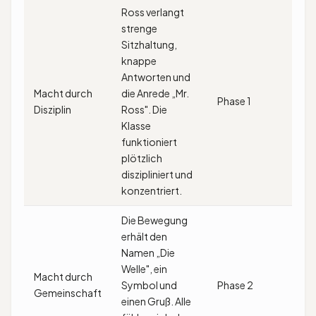
Ross verlangt
strenge
Sitzhaltung,
knappe
Antworten und
Macht durch
die Anrede „Mr.
Phase 1
Disziplin
Ross". Die
Klasse
funktioniert
plötzlich
diszipliniert und
konzentriert.
Die Bewegung
erhält den
Namen „Die
Welle", ein
Macht durch
Symbol und
Phase 2
Gemeinschaft
einen Gruß. Alle