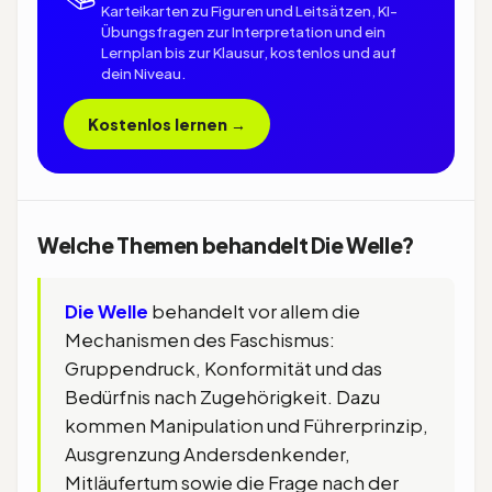
Karteikarten zu Figuren und Leitsätzen, KI-
Übungsfragen zur Interpretation und ein
Lernplan bis zur Klausur, kostenlos und auf
dein Niveau.
Kostenlos lernen →
Welche Themen behandelt Die Welle?
Die Welle
behandelt vor allem die
Mechanismen des Faschismus:
Gruppendruck, Konformität und das
Bedürfnis nach Zugehörigkeit. Dazu
kommen Manipulation und Führerprinzip,
Ausgrenzung Andersdenkender,
Mitläufertum sowie die Frage nach der