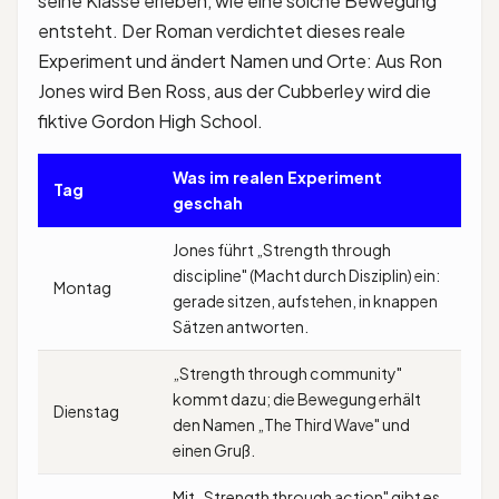
seine Klasse erleben, wie eine solche Bewegung
entsteht. Der Roman verdichtet dieses reale
Experiment und ändert Namen und Orte: Aus Ron
Jones wird Ben Ross, aus der Cubberley wird die
fiktive Gordon High School.
Was im realen Experiment
Tag
geschah
Jones führt „Strength through
discipline" (Macht durch Disziplin) ein:
Montag
gerade sitzen, aufstehen, in knappen
Sätzen antworten.
„Strength through community"
kommt dazu; die Bewegung erhält
Dienstag
den Namen „The Third Wave" und
einen Gruß.
Mit „Strength through action" gibt es