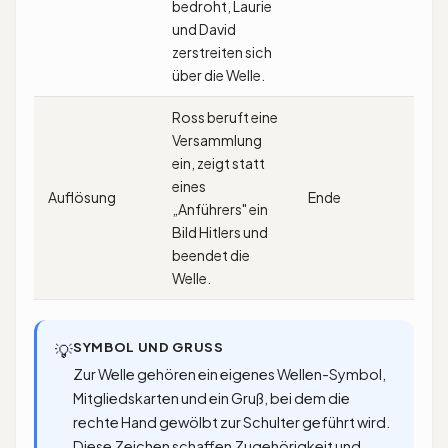
bedroht, Laurie
und David
zerstreiten sich
über die Welle.
Ross beruft eine
Versammlung
ein, zeigt statt
eines
Auflösung
Ende
„Anführers" ein
Bild Hitlers und
beendet die
Welle.
SYMBOL UND GRUSS
💡
Zur Welle gehören ein eigenes Wellen-Symbol,
Mitgliedskarten und ein Gruß, bei dem die
rechte Hand gewölbt zur Schulter geführt wird.
Diese Zeichen schaffen Zugehörigkeit und