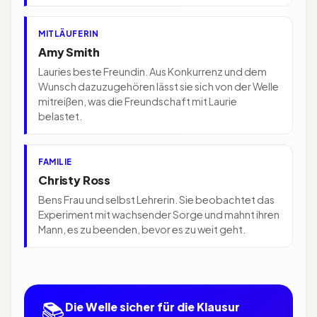
MITLÄUFERIN
Amy Smith
Lauries beste Freundin. Aus Konkurrenz und dem
Wunsch dazuzugehören lässt sie sich von der Welle
mitreißen, was die Freundschaft mit Laurie
belastet.
FAMILIE
Christy Ross
Bens Frau und selbst Lehrerin. Sie beobachtet das
Experiment mit wachsender Sorge und mahnt ihren
Mann, es zu beenden, bevor es zu weit geht.
📚
Die Welle sicher für die Klausur