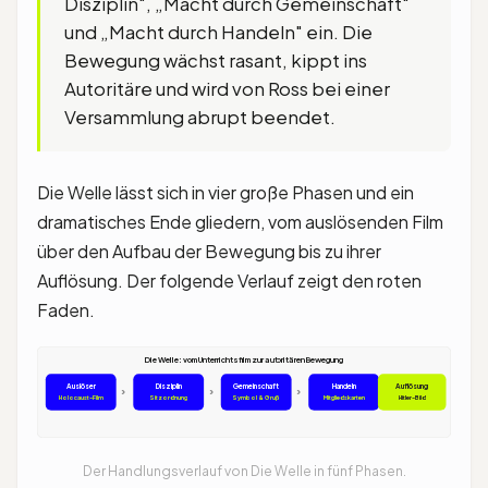
Disziplin", „Macht durch Gemeinschaft"
und „Macht durch Handeln" ein. Die
Bewegung wächst rasant, kippt ins
Autoritäre und wird von Ross bei einer
Versammlung abrupt beendet.
Die Welle lässt sich in vier große Phasen und ein
dramatisches Ende gliedern, vom auslösenden Film
über den Aufbau der Bewegung bis zu ihrer
Auflösung. Der folgende Verlauf zeigt den roten
Faden.
Die Welle: vom Unterrichtsfilm zur autoritären Bewegung
Auslöser
Disziplin
Gemeinschaft
Handeln
Auflösung
›
›
›
›
Holocaust-Film
Sitzordnung
Symbol & Gruß
Mitgliedskarten
Hitler-Bild
Der Handlungsverlauf von Die Welle in fünf Phasen.