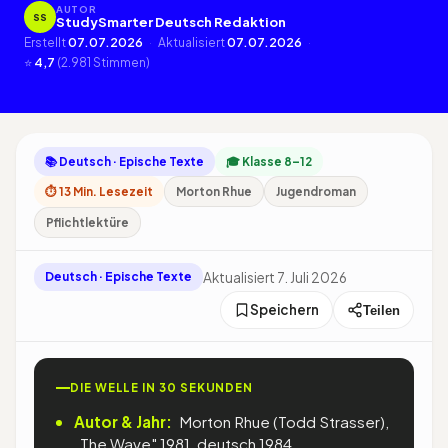
AUTOR
SS
StudySmarter Deutsch Redaktion
Erstellt
07.07.2026
·
Aktualisiert
07.07.2026
·
⭐
4,7
(2.981 Stimmen)
📚 Deutsch · Epische Texte
🎓 Klasse 8–12
⏱ 13 Min. Lesezeit
Morton Rhue
Jugendroman
Pflichtlektüre
Aktualisiert 7. Juli 2026
Deutsch · Epische Texte
Speichern
Teilen
DIE WELLE IN 30 SEKUNDEN
Autor & Jahr:
Morton Rhue (Todd Strasser),
„The Wave" 1981, deutsch 1984