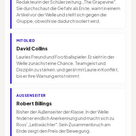
Redakteurin der Schülerzeitung „The Grapevine".
Sie durchschaut die Gefahr als Erste, warnt in einem
Artikel vor der Welle und stellt sich gegen die
Gruppe, obwohl sie dadurch isoliert wird.
MITGLIED
David Collins
Lauries Freund und Footballspieler. Er sieht in der
Welle zunächst eine Chance, Teamgeist und
Disziplin zu stärken, und gerät mit Laurie in Konflikt,
bis er ihre Warnung ernst nimmt.
AUSSENSEITER
Robert Billings
Bisher der Außenseiter der Klasse. In der Welle
findet er endlich Anerkennung und macht sich zu
Ross' „Leibwächter". Sein Zusammenbruch am
Ende zeigt den Preis der Bewegung.