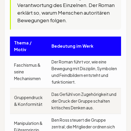
Verantwortung des Einzelnen. Der Roman
erklärt so, warum Menschen autoritären
Bewegungen folgen.
Thema /
Bedeutung im Werk
Motiv
Der Roman führt vor, wie eine
Faschismus &
Bewegung mit Disziplin, Symbolen
seine
und Feindbildern entsteht und
Mechanismen
funktioniert.
Das Gefühl von Zugehörigkeit und
Gruppendruck
der Druck der Gruppe schalten
& Konformität
kritisches Denken aus.
Ben Ross steuert die Gruppe
Manipulation &
zentral; die Mitglieder ordnen sich
Führerprinzip