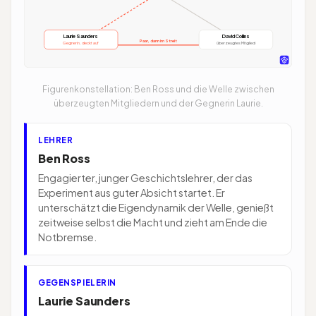
Laurie Saunders
David Collins
Paar, dann im Streit
Gegnerin, deckt auf
überzeugtes Mitglied
Figurenkonstellation: Ben Ross und die Welle zwischen
überzeugten Mitgliedern und der Gegnerin Laurie.
LEHRER
Ben Ross
Engagierter, junger Geschichtslehrer, der das
Experiment aus guter Absicht startet. Er
unterschätzt die Eigendynamik der Welle, genießt
zeitweise selbst die Macht und zieht am Ende die
Notbremse.
GEGENSPIELERIN
Laurie Saunders