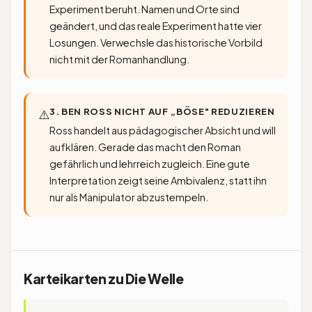
Experiment beruht. Namen und Orte sind
geändert, und das reale Experiment hatte vier
Losungen. Verwechsle das historische Vorbild
nicht mit der Romanhandlung.
3. BEN ROSS NICHT AUF „BÖSE" REDUZIEREN
⚠️
Ross handelt aus pädagogischer Absicht und will
aufklären. Gerade das macht den Roman
gefährlich und lehrreich zugleich. Eine gute
Interpretation zeigt seine Ambivalenz, statt ihn
nur als Manipulator abzustempeln.
Karteikarten zu Die Welle