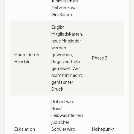
fühlen sich als
Teil von etwas
Größerem.
Es gibt
Mitgliedskarten,
neue Mitglieder
werden
Macht durch
geworben,
Phase 3
Handeln
Regelverstöße
gemeldet. Wer
nicht mitmacht,
gerät unter
Druck.
Robert wird
Ross'
Leibwächter, ein
jüdischer
Eskalation
Schüler wird
Höhepunkt