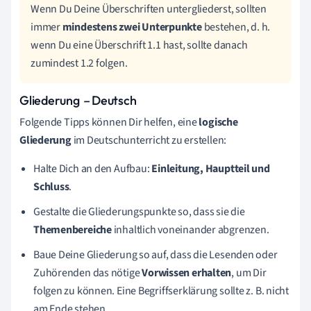
Wenn Du Deine Überschriften untergliederst, sollten
immer
mindestens zwei Unterpunkte
bestehen, d. h.
wenn Du eine Überschrift 1.1 hast, sollte danach
zumindest 1.2 folgen.
Gliederung
–
Deutsch
Folgende Tipps können Dir helfen, eine
logische
Gliederung
im Deutschunterricht zu erstellen:
Halte Dich an den Aufbau:
Einleitung, Hauptteil und
Schluss
.
Gestalte die Gliederungspunkte so, dass sie die
Themenbereiche
inhaltlich voneinander abgrenzen.
Baue Deine Gliederung so auf, dass die Lesenden oder
Zuhörenden das nötige
Vorwissen erhalten
, um Dir
folgen zu können. Eine Begriffserklärung sollte z. B. nicht
am Ende stehen.