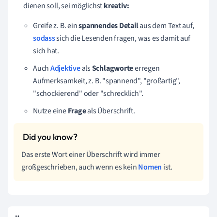
dienen soll, sei möglichst
kreativ:
Greife z. B. ein
spannendes Detail
aus dem Text auf,
sodass
sich die Lesenden fragen, was es damit auf
sich hat.
Auch
Adjektive
als
Schlagworte
e
rregen
Aufmerksamkeit,
z. B. "spannend", "großartig",
"schockierend" oder "schrecklich".
Nutze eine
Frage
als Überschrift.
Das erste Wort einer Überschrift wird immer
großgeschrieben, auch wenn es kein
Nomen
ist.