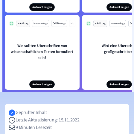
Antwort zeigen
Antwort zeigen
+ Add tag
Immunology
Cell Biology
Mo
+ Add tag
Immunology
Cell
Wie sollten Überschriften von
Wird eine Überschri
wissenschaftlichen Texten formuliert
großgeschrieben
sein?
Antwort zeigen
Antwort zeigen
Geprüfter Inhalt
Letzte Aktualisierung: 15.11.2022
9 Minuten Lesezeit