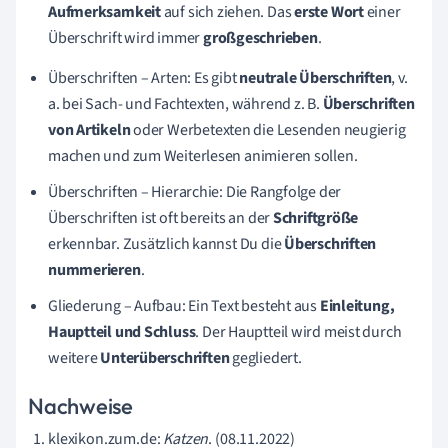
Aufmerksamkeit
auf sich ziehen. Das
erste Wort
einer
Überschrift wird immer
großgeschrieben
.
Überschriften – Arten: Es gibt
neutrale Überschriften
, v.
a. bei Sach- und Fachtexten, während z. B.
Überschriften
von Artikeln
oder Werbetexten die Lesenden neugierig
machen und zum Weiterlesen animieren sollen.
Überschriften – Hierarchie: Die Rangfolge der
Überschriften ist oft bereits an der
Schriftgröße
erkennbar. Zusätzlich kannst Du die
Überschriften
nummerieren
.
Gliederung – Aufbau: Ein Text besteht aus
Einleitung,
Hauptteil und Schluss
. Der Hauptteil wird meist durch
weitere
Unterüberschriften
gegliedert.
Nachweise
klexikon.zum.de:
Katzen
. (08.11.2022)