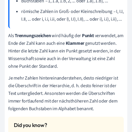
Buchstaben
–
1, 1.a, 1.b, 2, ... oder 1.a), 1.b), ...
römische Zahlen in Groß- oder Kleinschreibung
–
I, I.I,
I.II, ... oder i, i.i, i.ii, oder
I), I.I), I.II), ... oder i), i.i), i.ii), ...
Als
Trennungszeichen
wird häufig der
Punkt
verwendet, am
Ende der Zahl kann auch eine
Klammer
genutzt werden.
Hinter die letzte Zahl kann ein Punkt gesetzt werden, in der
Wissenschaft sowie auch in der Verwaltung ist eine Zahl
ohne Punkt der Standard.
Je mehr Zahlen hintereinanderstehen, desto niedriger ist
die Überschrift in der Hierarchie, d. h. desto feiner ist der
Text untergliedert. Ansonsten werden die Überschriften
immer fortlaufend mit der nächsthöheren Zahl oder dem
folgenden Buchstaben im Alphabet benannt.