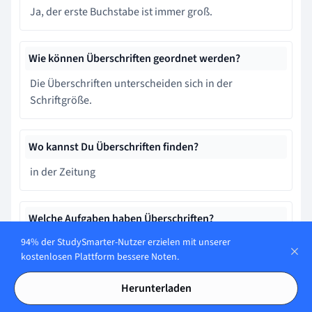
Ja, der erste Buchstabe ist immer groß.
Wie können Überschriften geordnet werden?
Die Überschriften unterscheiden sich in der
Schriftgröße.
Wo kannst Du Überschriften finden?
in der Zeitung
Welche Aufgaben haben Überschriften?
94% der StudySmarter-Nutzer erzielen mit unserer
Neugier wecken
kostenlosen Plattform bessere Noten.
Herunterladen
Lerne schneller mit den 5