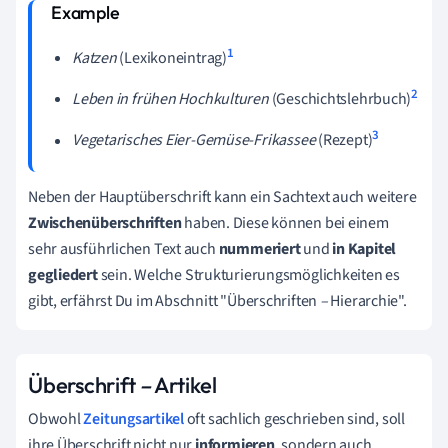
1
Katzen
(Lexikoneintrag)
2
Leben in frühen Hochkulturen
(Geschichtslehrbuch)
3
Vegetarisches Eier-Gemüse-Frikassee
(Rezept)
Neben der Hauptüberschrift kann ein Sachtext auch weitere
Zwischenüberschriften
haben. Diese können bei einem
sehr ausführlichen Text auch
nummeriert
und
in Kapitel
gegliedert
sein. Welche Strukturierungsmöglichkeiten es
gibt, erfährst Du im Abschnitt "Überschriften
–
Hierarchie".
Überschrift
–
Artikel
Obwohl
Zeitungsartikel
oft sachlich geschrieben sind, soll
ihre Überschrift nicht nur
informieren
, sondern auch