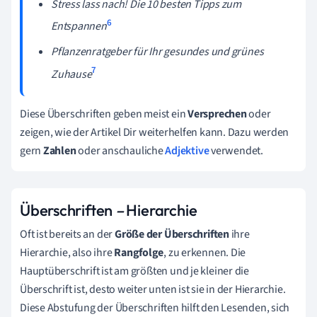
Stress lass nach! Die 10 besten Tipps zum
6
Entspannen
Pflanzenratgeber für Ihr gesundes und grünes
7
Zuhause
Diese Überschriften geben meist ein
Versprechen
oder
zeigen, wie der Artikel Dir weiterhelfen kann. Dazu werden
gern
Zahlen
oder anschauliche
Adjektive
verwendet.
Überschriften
–
Hierarchie
Oft ist bereits an der
Größe der Überschriften
ihre
Hierarchie, also ihre
Rangfolge
, zu erkennen. Die
Hauptüberschrift ist am größten und je kleiner die
Überschrift ist, desto weiter unten ist sie in der Hierarchie.
Diese Abstufung der Überschriften hilft den Lesenden, sich