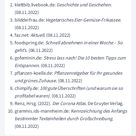
klettbib.livebook.de:
Geschichte und Geschehen
.
(08.11.2022)
bildderfrau.de:
Vegetarisches Eier-Gemüse-Frikassee
.
(08.11.2022)
faz.net:
Aktuell
. (08.11.2022)
foodspring.de:
Schnell abnehmen in einer Woche – So
geht’s
. (08.11.2022)
gofeminin.de:
Stress lass nach! Die 10 besten Tipps zum
Entspannen.
(08.11.2022)
pflanzen-koelle.de:
Pflanzenratgeber für Ihr gesundes
und grünes Zuhause.
(08.11.2022)
chimpify.de:
100 gute Überschriften (und warum sie so
profitabel waren).
(08.11.2022)
Renz, Hrsg. (2022).
Der Corona Atlas
. De Gruyter Verlag.
grammis.ids-mannheim.de:
Kennzeichnung des Anfangs
bestimmter Texteinheiten durch Großschreibung
.
(08.11.2022)