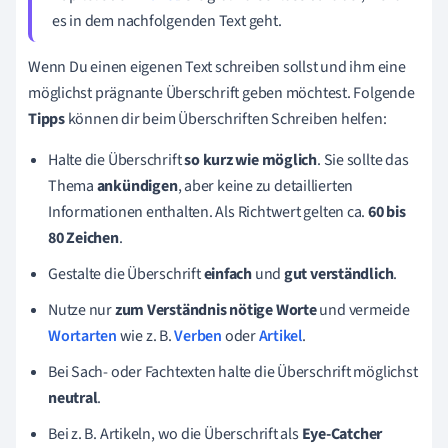
es in dem nachfolgenden Text geht.
Wenn Du einen eigenen Text schreiben sollst und ihm eine
möglichst prägnante Überschrift geben möchtest. Folgende
Tipps
können dir beim Überschriften Schreiben helfen:
Halte die Überschrift
so kurz wie möglich
. Sie sollte das
Thema
ankündigen
, aber keine zu detaillierten
Informationen enthalten. Als Richtwert gelten ca.
60 bis
80 Zeichen
.
Gestalte die Überschrift
einfach
und
gut verständlich
.
Nutze nur
zum Verständnis nötige Worte
und vermeide
Wortarten
wie z. B.
Verben
oder
Artikel
.
Bei Sach- oder Fachtexten halte die Überschrift möglichst
neutral
.
Bei z. B. Artikeln, wo die Überschrift als
Eye-Catcher