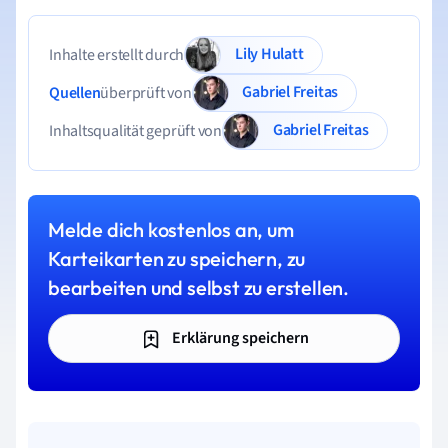
Lily Hulatt
Inhalte erstellt durch
Gabriel Freitas
Quellen
überprüft von
Gabriel Freitas
Inhaltsqualität geprüft von
Melde dich kostenlos an, um
Karteikarten zu speichern, zu
bearbeiten und selbst zu erstellen.
Erklärung speichern