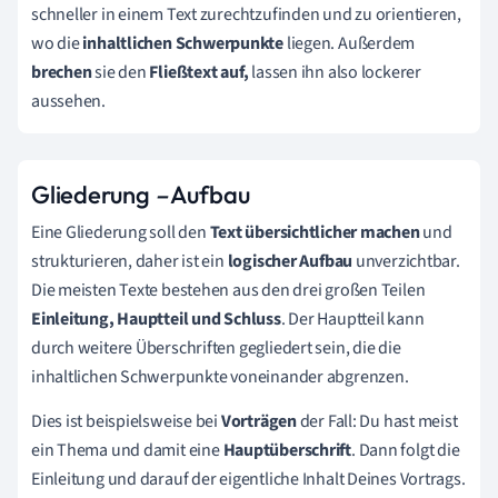
schneller in einem Text zurechtzufinden und zu orientieren,
wo die
inhaltlichen Schwerpunkte
liegen. Außerdem
brechen
sie den
Fließtext auf,
lassen ihn also lockerer
aussehen.
Gliederung
–
Aufbau
Eine Gliederung soll den
Text übersichtlicher machen
und
strukturieren, daher ist ein
logischer Aufbau
unverzichtbar.
Die meisten Texte bestehen aus den drei großen Teilen
Einleitung, Hauptteil und Schluss
. Der Hauptteil kann
durch weitere Überschriften gegliedert sein, die die
inhaltlichen Schwerpunkte voneinander abgrenzen.
Dies ist beispielsweise bei
Vorträgen
der Fall: Du hast meist
ein Thema und damit eine
Hauptüberschrift
. Dann folgt die
Einleitung und darauf der eigentliche Inhalt Deines Vortrags.