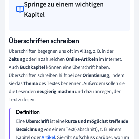
Springe zu einem wichtigen
Kapitel
Überschriften schreiben
Überschriften begegnen uns oft im Alltag, z. B. in der
Zeitung
oder in zahlreichen
Online-Artikeln
im Internet.
Auch
Buchkapitel
können eine Überschrift haben.
Überschriften schreiben hilft bei der
Orientierung
, indem
sie das
Thema
des Textes benennen. Außerdem sollen sie
die Lesenden
neugierig machen
und dazu anregen, den
Text zu lesen.
Eine
Überschrift
ist eine
kurze und möglichst treffende
Bezeichnung
von einem Text(-abschnitt), z. B. einem
Kapitel oder
Artikel
. Sie gibt Aufschluss darüber, worum