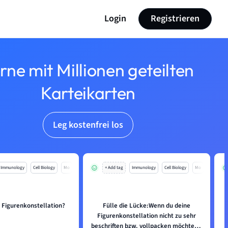
Login
Registrieren
rne mit Millionen geteilten
Karteikarten
Leg kostenfrei los
Immunology
Cell Biology
Mo
+ Add tag
Immunology
Cell Biology
Mo
e Figurenkonstellation?
Fülle die Lücke:Wenn du deine
Figurenkonstellation nicht zu sehr
beschriften bzw. vollpacken möchtest,