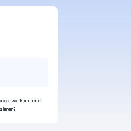
onen
, wie kann man
siere
n
?