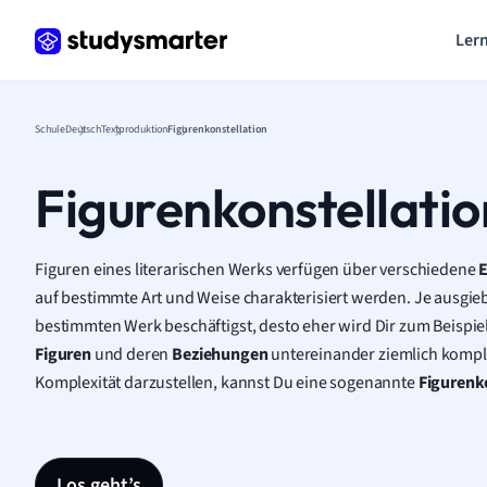
Lern
Schule
Deutsch
Textproduktion
Figurenkonstellation
Figurenkonstellatio
Figuren eines literarischen Werks verfügen über verschiedene
E
auf bestimmte Art und Weise charakterisiert werden. Je ausgie
bestimmten Werk beschäftigst, desto eher wird Dir zum Beispie
Figuren
und deren
Beziehungen
untereinander ziemlich kompl
Komplexität darzustellen, kannst Du eine sogenannte
Figurenk
Los geht’s