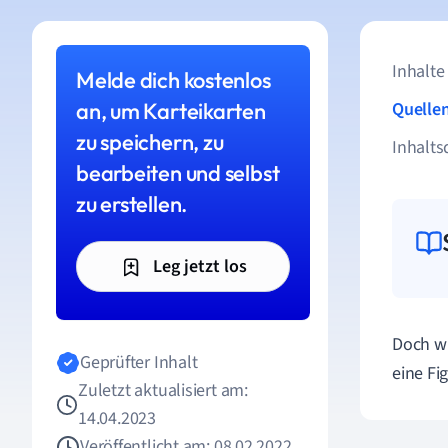
Inhalte
Melde dich kostenlos
an, um Karteikarten
Quelle
zu speichern, zu
Inhalts
bearbeiten und selbst
zu erstellen.
Leg jetzt los
Doch wi
Geprüfter Inhalt
eine
Fi
Zuletzt aktualisiert am:
14.04.2023
Veröffentlicht am: 08.02.2022