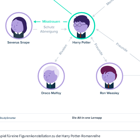
ispiel für eine Figurenkonstellation zu der Harry Potter-Romanreihe