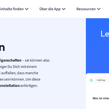
Karteikarten erstellen
Seite zusammenfassen
inhalte finden
Über die App
Ressourcen
Le
n
igenschaften
– sie können also
biger Du Dich mit einem
l auffallen, dass manche
ex sein können. Um diese
+ Add tag
onstellation
anfertigen.
Was ist ein