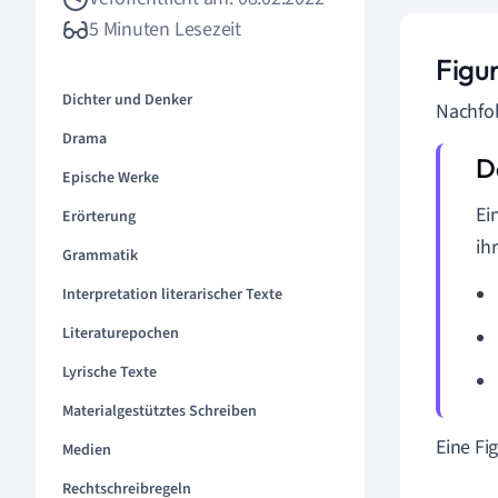
5 Minuten Lesezeit
Figu
Dichter und Denker
Nachfol
Drama
Epische Werke
Ei
Erörterung
ih
Grammatik
Interpretation literarischer Texte
Literaturepochen
Lyrische Texte
Materialgestütztes Schreiben
Eine Fi
Medien
Rechtschreibregeln