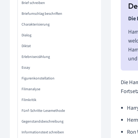
Brief schreiben
Briefumschlag beschriften
Die
Charakterisierung
Harr
Dialog
welc
Diktat
Harr
Erlebniserzählung
und 
Essay
Figurenkonstellation
Die Har
Filmanalyse
Fortset
Filmkritik
Harr
Fünf-Schritte-Lesemethode
Herm
Gegenstandsbeschreibung
Ron 
Informationstext schreiben