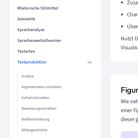
Zusa
Rhetorische Stilmittel
Char
Semantik
Über
Sprachanalyse
Nutzt D
Spracherwerbstheorien
Visuali
Textarten
Textproduktion
Analyse
Argumentation schreiben
Figur
Aufsatz Schreiben
Wie sie
Bewerbungsschreiben
einer F
dieser 
Bildbeschreibung
Bildergeschichte