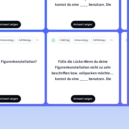
kannst du eine ____ benutzen. Die
dient dazu, dass du am Rand
aufzeigst, wofür z.B. der Pfeil, die
Farbe oder das Symbol steht.
Antwort zeigen
Antwort zeigen
Immunology
Cell Biology
Mo
+ Add tag
Immunology
Cell Biology
Mo
e Figurenkonstellation?
Fülle die Lücke:Wenn du deine
Figurenkonstellation nicht zu sehr
beschriften bzw. vollpacken möchtest,
kannst du eine ____ benutzen. Die
dient dazu, dass du am Rand
aufzeigst, wofür z.B. der Pfeil, die
Farbe oder das Symbol steht.
Antwort zeigen
Antwort zeigen