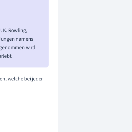
. K. Rowling,
s Jungen namens
aufgenommen wird
rlebt.
en, welche bei jeder