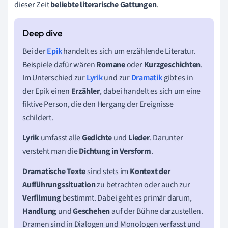
dieser Zeit
beliebte literarische Gattungen
.
Bei der
Epik
handelt es sich um erzählende Literatur.
Beispiele dafür wären
Romane
oder
Kurzgeschichten
.
Im Unterschied zur
Lyrik
und zur
Dramatik
gibt es in
der Epik einen
Erzähler
, dabei handelt es sich um eine
fiktive Person, die den Hergang der Ereignisse
schildert.
Lyrik
umfasst alle
Gedichte
und
Lieder
. Darunter
versteht man die
Dichtung in Versform
.
Dramatische Texte
sind stets im
Kontext der
Aufführungssituation
zu betrachten oder auch zur
Verfilmung
bestimmt. Dabei geht es primär darum,
Handlung
und
Geschehen
auf der Bühne darzustellen.
Dramen sind in Dialogen und Monologen verfasst und