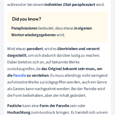
während er bei einem
indirekten Zitat
paraphrasiert
wird.
Paraphrasieren
bedeutet, dass etwas
in eigenen
Worten wiedergegebenen
wird.
Wird etwas
parodiert
, wird es
übertrieben und verzerrt
dargestellt
, um sich dadurch darüber lustig zu machen.
Dabei bietet es sich an, auf bekannte Werke
zurückzugreifen, da
das Original bekannt sein muss, um
die
Parodie
zu verstehen
. Es muss allerdings nicht zwingend
auf einzelne Werke zurückgegriffen werden, auch ein Genre
als Ganzes kann nachgeahmt werden. Bei der Parodie wird
die Form beibehalten, aber der Inhalt geändert.
Pastiche
kann eine
Form der Parodie
sein oder
Hochachtung
zum Ausdruck bringen. Es handelt sich um ein