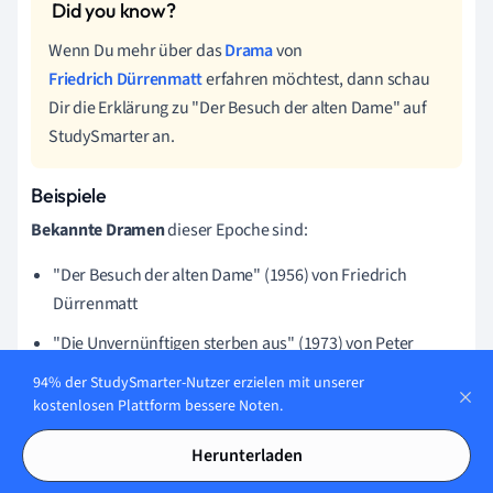
Wenn Du mehr über das
Drama
von
Friedrich Dürrenmatt
erfahren möchtest, dann schau
Dir die Erklärung zu "Der Besuch der alten Dame" auf
StudySmarter an.
Beispiele
Bekannte Dramen
dieser Epoche sind:
"Der Besuch der alten Dame" (1956) von Friedrich
Dürrenmatt
"Die Unvernünftigen sterben aus" (1973) von Peter
Handke
94% der StudySmarter-Nutzer erzielen mit unserer
kostenlosen Plattform bessere Noten.
"Die Hamletmaschine" (1977) von Heiner Müller
Postmoderne Literatur - Das Wichtigste
Herunterladen