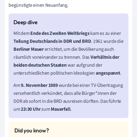
begünstigte einen Neuanfang.
Mit dem
Ende des Zweiten Weltkriegs
kam es zu einer
Teilung Deutschlands
in DDR und BRD
. 1961 wurde die
Berliner Mauer
errichtet, um die Bevölkerung auch
räumlich voneinander zu trennen. Das
Verhältnis der
beiden deutschen Staaten
war aufgrund der
unterschiedlichen politischen Ideologien
angespannt
.
Am
9. November 1989
wurde bei einer TV-Übertragung
versehentlich verkündet,
dass alle Bürger*innen der
DDR
ab sofort in die BRD ausreisen dürften. Das führte
um
23:30 Uhr
zum
Mauerfall
.