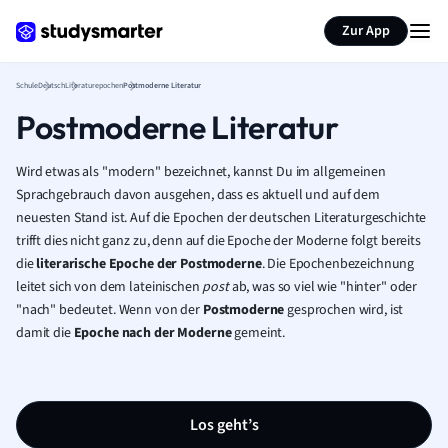
Karteikarten erstellen
Seite zusammenfassen
Zur App
Schule
Deutsch
Literaturepochen
Postmoderne Literatur
Postmoderne Literatur
Wird etwas als "modern" bezeichnet, kannst Du im allgemeinen
Sprachgebrauch davon ausgehen, dass es aktuell und auf dem
neuesten Stand ist. Auf die Epochen der deutschen Literaturgeschichte
trifft dies nicht ganz zu, denn auf die Epoche der Moderne folgt bereits
die
literarische Epoche der Postmoderne
. Die Epochenbezeichnung
leitet sich von dem lateinischen
post
ab, was so viel wie "hinter" oder
"nach" bedeutet. Wenn von der
Postmoderne
gesprochen wird, ist
damit die
Epoche nach der Moderne
gemeint.
Los geht’s