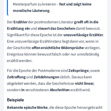
Meisterparfum zu kreieren –
fest und zeigt keine
moralische Läuterung
.
Der
Erzähler
der postmodernen Literatur
greift oft in die
Erzählung ein
und
steuert das Geschehen
damit bewusst.
Signifikant für diese Epoche ist der
unzuverlässige Erzähler
.
Eine unzuverlässige Erzählinstanz liegt dann vor, wenn in
der Geschichte
offen ersichtliche Widersprüche
vorliegen.
Ereignisse können bewusst falsch oder nur unvollständig
erzählt werden.
Für die Epoche der Postmoderne sind
Zeitsprünge
, sowie
Zeitraffung
und
Zeitdehnungen
üblich. Daraus kann
abgeleitet werden, dass die Geschehnisse
nicht linear
,
sondern
in
verschiedenen
Abschnitten
erzählt wird.
Beispiele
Bekannte epische Werke
, die diese Epoche hervorgebracht