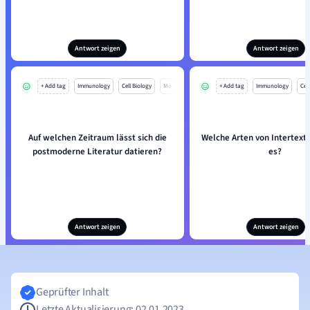
Antwort zeigen
Antwort zeigen
+ Add tag
Immunology
Cell Biology
Mo
+ Add tag
Immunology
Cell
Auf welchen Zeitraum lässt sich die
Welche Arten von Intertextu
postmoderne Literatur datieren?
es?
Antwort zeigen
Antwort zeigen
Geprüfter Inhalt
Letzte Aktualisierung: 02.01.2023