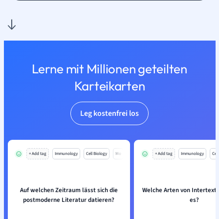
Lerne mit Millionen geteilten
Karteikarten
Leg kostenfrei los
+ Add tag
Immunology
Cell Biology
Mo
+ Add tag
Immunology
Cell
Auf welchen Zeitraum lässt sich die
Welche Arten von Intertextu
postmoderne Literatur datieren?
es?