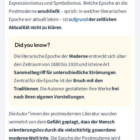
Expressionismus und Symbolismus. Welche Epoche an die
Postmoderne
anschließt
– sprich: in welcher literarischen
Epoche wir aktuell leben – ist
aufgrund
der zeitlichen
Aktualität nicht zu klären
.
Die literarische Epoche der
Moderne
erstreckt sich über
den Zeitraum von 1880 bis 1920 und ist eine Art
Sammelbegriff für unterschiedliche Strömungen
.
Zentral für die Epoche ist der
Bruch mit den
Traditionen
. Die Autoren gestalteten ihre Werke
frei
nach ihren eigenen Vorstellungen
.
Die Autor*innen der postmodernen Literatur wurden
vermehrt von dem
Gefühl geplagt, dass der Mensch
orientierungslos durch die vielschichtig gewordene
moderne Welt irrte
. Die Epoche der Postmoderne wird