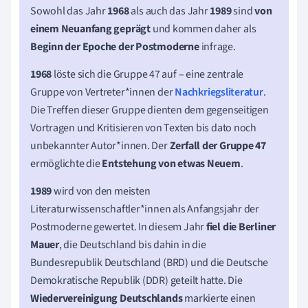
Sowohl das Jahr
1968
als auch das Jahr
1989
sind
von
einem Neuanfang geprägt
und kommen daher als
Beginn der Epoche der Postmoderne
infrage.
1968
löste sich die Gruppe 47 auf – eine zentrale
Gruppe von Vertreter*innen der
Nachkriegsliteratur
.
Die Treffen dieser Gruppe dienten dem gegenseitigen
Vortragen und Kritisieren von Texten bis dato noch
unbekannter Autor*innen. Der
Zerfall der Gruppe 47
ermöglichte die
Entstehung von etwas Neuem
.
1989
wird von den meisten
Literaturwissenschaftler*innen als Anfangsjahr der
Postmoderne gewertet. In diesem Jahr
fiel die Berliner
Mauer
, die Deutschland bis dahin in die
Bundesrepublik Deutschland (BRD) und die Deutsche
Demokratische Republik (DDR) geteilt hatte. Die
Wiedervereinigung Deutschlands
markierte einen