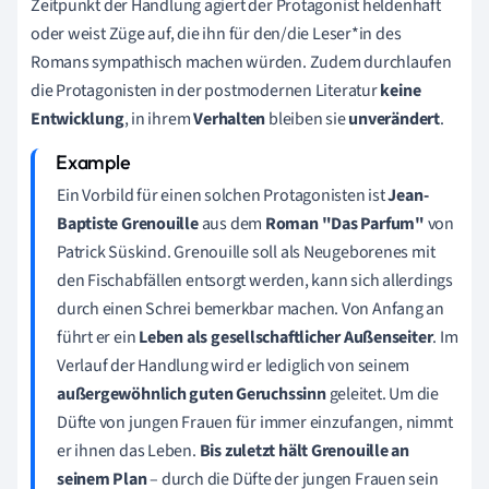
Zeitpunkt der Handlung agiert der Protagonist heldenhaft
oder weist Züge auf, die ihn für den/die Leser*in des
Romans sympathisch machen würden. Zudem durchlaufen
die Protagonisten in der postmodernen Literatur
keine
Entwicklung
, in ihrem
Verhalten
bleiben sie
unverändert
.
Ein Vorbild für einen solchen Protagonisten ist
Jean-
Baptiste Grenouille
aus dem
Roman "Das Parfum"
von
Patrick Süskind. Grenouille soll als Neugeborenes mit
den Fischabfällen entsorgt werden, kann sich allerdings
durch einen Schrei bemerkbar machen. Von Anfang an
führt er ein
Leben als gesellschaftlicher Außenseiter
. Im
Verlauf der Handlung wird er lediglich von seinem
außergewöhnlich guten Geruchssinn
geleitet. Um die
Düfte von jungen Frauen für immer einzufangen, nimmt
er ihnen das Leben.
Bis zuletzt hält Grenouille an
seinem Plan
– durch die Düfte der jungen Frauen sein