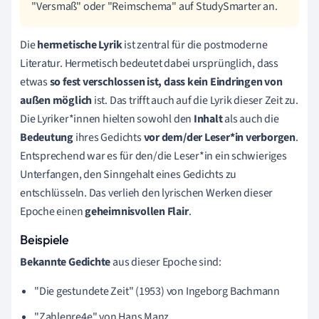
"Versmaß" oder "Reimschema" auf StudySmarter an.
Die
hermetische Lyrik
ist zentral für die postmoderne
Literatur. Hermetisch bedeutet dabei ursprünglich, dass
etwas
so fest verschlossen ist, dass kein Eindringen von
außen möglich
ist. Das trifft auch auf die Lyrik dieser Zeit zu.
Die Lyriker*innen hielten sowohl den
Inhalt
als auch die
Bedeutung
ihres Gedichts
vor dem/der Leser*in verborgen
.
Entsprechend war es für den/die Leser*in ein schwieriges
Unterfangen, den Sinngehalt eines Gedichts zu
entschlüsseln. Das verlieh den lyrischen Werken dieser
Epoche einen
geheimnisvollen Flair
.
Beispiele
Bekannte Gedichte
aus dieser Epoche sind:
"Die gestundete Zeit" (1953) von Ingeborg Bachmann
"Zahlenre4e" von Hans Manz