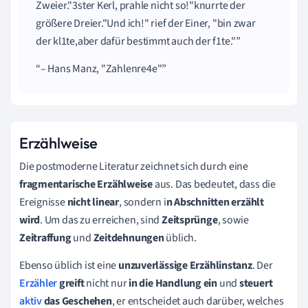
Zweier."3ster Kerl, prahle nicht so!"knurrte der
größere Dreier."Und ich!" rief der Einer, "bin zwar
der kl1te,aber dafür bestimmt auch der f1te."
– Hans Manz, "Zahlenre4e"
Erzählweise
Die postmoderne Literatur zeichnet sich durch eine
fragmentarische Erzählweise
aus. Das bedeutet, dass die
Ereignisse
nicht linear
, sondern i
n Abschnitten erzählt
wird
. Um das zu erreichen, sind
Zeitsprünge
, sowie
Zeitraffung
und
Zeitdehnungen
üblich.
Ebenso üblich ist eine
unzuverlässige Erzählinstanz
. Der
Erzähler
greift
nicht nur
in die Handlung ein
und
steuert
aktiv
das Geschehen
, er entscheidet auch darüber, welches