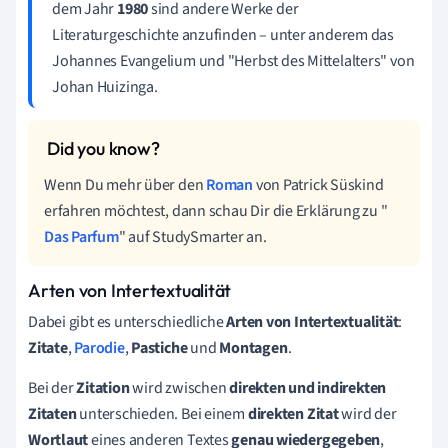
dem Jahr
1980
sind andere Werke der
Literaturgeschichte anzufinden
– unter anderem das
Johannes Evangelium und "Herbst des Mittelalters" von
Johan Huizinga.
Wenn Du mehr über den
Roman
von Patrick Süskind
erfahren möchtest, dann schau Dir die Erklärung zu "
Das Parfum
" auf StudySmarter an.
Arten von Intertextualität
Dabei gibt es unterschiedliche
Arten von Intertextualität
:
Zitate
,
Parodie
,
Pastiche
und
Montagen
.
Bei der
Zitation
wird zwischen
direkten und indirekten
Zitaten
unterschieden. Bei einem
direkten Zitat
wird der
Wortlaut
eines anderen Textes
genau wiedergegeben
,