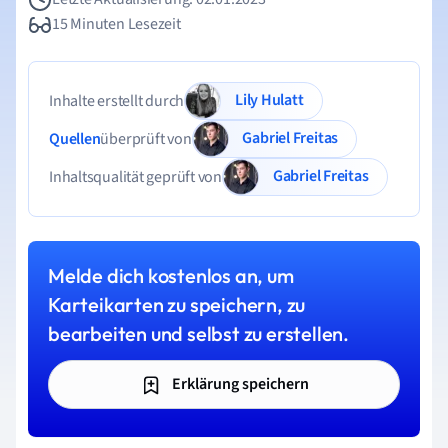
15 Minuten Lesezeit
Lily Hulatt
Inhalte erstellt durch
Gabriel Freitas
Quellen
überprüft von
Gabriel Freitas
Inhaltsqualität geprüft von
Melde dich kostenlos an, um
Karteikarten zu speichern, zu
bearbeiten und selbst zu erstellen.
Erklärung speichern