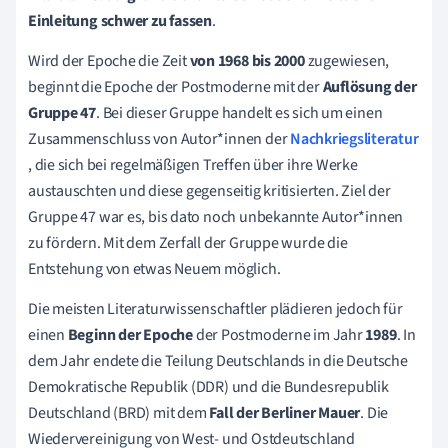
Einleitung schwer zu fassen
.
Wird der Epoche die Zeit
von 1968 bis 2000
zugewiesen,
beginnt die Epoche der Postmoderne mit der
Auflösung der
Gruppe 47
. Bei dieser Gruppe handelt es sich um einen
Zusammenschluss von Autor*innen der
Nachkriegsliteratur
, die sich bei regelmäßigen Treffen über ihre Werke
austauschten und diese gegenseitig kritisierten. Ziel der
Gruppe 47 war es, bis dato noch unbekannte Autor*innen
zu fördern. Mit dem Zerfall der Gruppe wurde die
Entstehung von etwas Neuem möglich.
Die meisten Literaturwissenschaftler plädieren jedoch für
einen
Beginn der Epoche
der Postmoderne im Jahr
1989
. In
dem Jahr endete die Teilung Deutschlands in die Deutsche
Demokratische Republik (DDR) und die Bundesrepublik
Deutschland (BRD) mit dem
Fall der Berliner Mauer
. Die
Wiedervereinigung von West- und Ostdeutschland