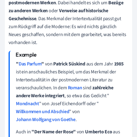
postmodernen Werken
. Dabei handelt es sich um
Bezüge
zu anderen Werken
oder
Verweise auf historische
Geschehnisse
. Das Merkmal der Intertextualität passt gut
zum Rückgriff auf die Moderne: Es wird nichts gänzlich
Neues geschaffen, sondern mit dem gearbeitet, was bereits
vorhanden ist.
"
Das Parfum
"
von
Patrick Süskind
aus dem Jahr
1985
ist ein anschauliches Beispiel, um das Merkmal der
Intertextualität in der postmodernen Literatur zu
veranschaulichen. In dem
Roman
sind
zahlreiche
andere Werke integriert
, so etwa das Gedicht "
Mondnacht
" von Josef Eichendorff oder "
Willkommen und Abschied
" von
Johann Wolfgang von Goethe
.
Auch in
"Der Name der Rose"
von
Umberto Eco
aus