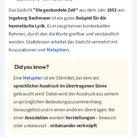
Das Gedicht
"Die gestundete Zeit"
aus dem Jahr
1953
von
Ingeborg Bachmann
ist ein gutes
Beispiel für die
hermetische Lyrik
. Es erzeugt keinen kontextuellen
Rahmen, durch den die Worte greifbar und verständlich
werden. Stattdessen arbeitet das Gedicht vermehrt mit
Assoziationen und
Metaphern
.
Eine
Metapher
ist ein Stilmittel, bei dem ein
sprachlicher Ausdruck im übertragenen Sinne
gebraucht wird. Dabei wird der Ausdruck aus seinem
ursprünglichen Bedeutungszusammenhang
herausgelöst und in einen anderen übertragen. Bei
einer
Assoziation
werden
Vorstellungen –
bewusst
oder unbewusst –
miteinander verknüpft
.