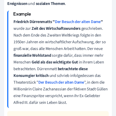
Ereignissen
und
sozialen Themen
.
Friedrich Dürrenmatts "
Der Besuch der alten Dame
"
wurde zur
Zeit des Wirtschaftswunders
geschrieben.
Nach dem Ende des Zweiten Weltkriegs folgte in den
1950er-Jahren ein wirtschaftlicher Aufschwung, der so
groß war, dass alle Menschen Arbeit hatten. Der neue
finanzielle Wohlstand
sorgte dafür, dass immer mehr
Menschen
Geld als das wichtigste Gut
in ihrem Leben
betrachteten. Dürrenmatt
betrachtete diese
Konsumgier kritisch
und schrieb infolgedessen das
Theaterstück "
Der Besuch der alten Dame
", in dem die
Millionärin Claire Zachanassian der fiktiven Stadt Güllen
eine Finanzspritze verspricht, wenn ihr Ex-Geliebter
Alfred III. dafür sein Leben lässt.