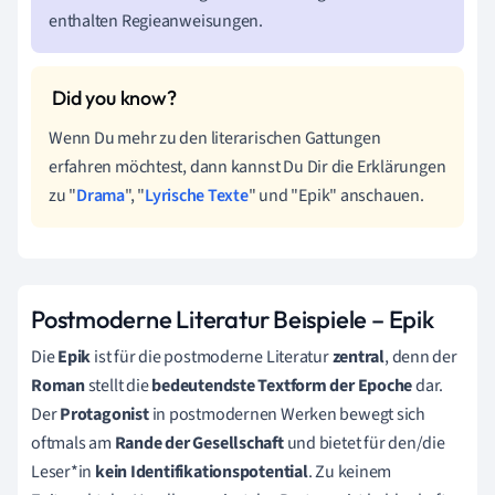
enthalten Regieanweisungen.
Wenn Du mehr zu den literarischen Gattungen
erfahren möchtest, dann kannst Du Dir die Erklärungen
zu "
Drama
", "
Lyrische Texte
" und "Epik" anschauen.
Postmoderne Literatur Beispiele – Epik
Die
Epik
ist für die postmoderne Literatur
zentral
, denn der
Roman
stellt die
bedeutendste Textform der Epoche
dar.
Der
Protagonist
in postmodernen Werken bewegt sich
oftmals am
Rande der Gesellschaft
und bietet für den/die
Leser*in
kein Identifikationspotential
. Zu keinem