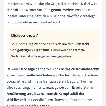
intertextuelles Werk, das ein Original nachahmt. Dabei wird
der
Stil
eines/einer Autor*in
genau imitiert
. Von einem
Plagiat unterscheidet sich ein Pastiche, da offen dargelegt
wird, dass etwas nachgeahmt wird.
Bei einem
Plagiat
handelt es sich um den
Diebstahl
von geistigem Eigentum
. Dabei werden
fremde
Gedanken als die eigenen ausgegeben
.
Bei einer
Montage
handelt es sich um das
Zusammensetzen
von unterschiedlichen Teilen von Texten
, die verschiedene
Sprachstile und Inhalte transportieren. Dadurch können
Überraschungsmomente erzeugt werden. Es erfolgt eine
Annäherung an die zunehmende Komplexität der
Wirklichkeit
, mit der die Autor*innen der Postmoderne
ohnehin zu kämpfen hatten.