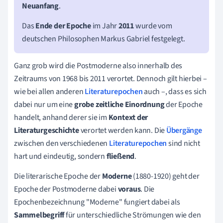
Neuanfang
.
Das
Ende der Epoch
e
im Jahr
2011
wurde vom
deutschen Philosophen Markus Gabriel festgelegt.
Ganz grob wird die Postmoderne also innerhalb des
Zeitraums von 1968 bis 2011 verortet. Dennoch gilt hierbei –
wie bei allen anderen
Literaturepochen
auch –, dass es sich
dabei nur um eine
grobe zeitliche Einordnung
der Epoche
handelt, anhand derer sie im
Kontext der
Literaturgeschichte
verortet werden kann. Die
Übergänge
zwischen den verschiedenen
Literaturepochen
sind nicht
hart und eindeutig, sondern
fließe
nd
.
Die literarische Epoche der
Moderne
(1880-1920) geht der
Epoche der Postmoderne dabei
voraus
. Die
Epochenbezeichnung "Moderne" fungiert dabei als
Sammelbegriff
für unterschiedliche Strömungen wie den