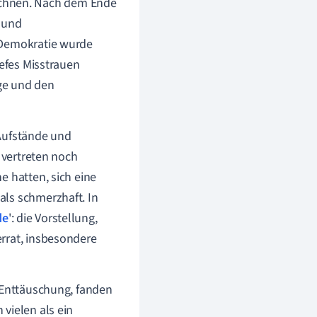
chnen. Nach dem Ende
n und
 Demokratie wurde
iefes Misstrauen
ge und den
 Aufstände und
 vertreten noch
e hatten, sich eine
als schmerzhaft. In
de
': die Vorstellung,
rrat, insbesondere
d Enttäuschung, fanden
vielen als ein