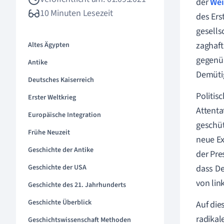
der
Wei
10 Minuten Lesezeit
des Ers
gesells
zaghaft
Altes Ägypten
gegenüb
Antike
Demütig
Deutsches Kaiserreich
Politis
Erster Weltkrieg
Attenta
Europäische Integration
geschüt
Frühe Neuzeit
neue Ex
Geschichte der Antike
der Pre
Geschichte der USA
dass De
von lin
Geschichte des 21. Jahrhunderts
Geschichte Überblick
Auf die
radikal
Geschichtswissenschaft Methoden