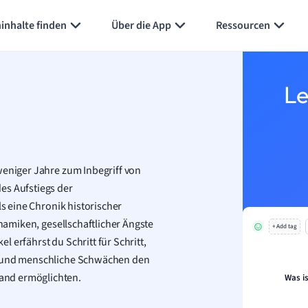
Karteikarten erstellen
Seite zusammenfassen
inhalte finden
Über die App
Ressourcen
Le
weniger Jahre zum Inbegriff von
es Aufstiegs der
ls eine Chronik historischer
ynamiken, gesellschaftlicher Ängste
+ Add tag
 erfährst du Schritt für Schritt,
da und menschliche Schwächen den
and ermöglichten.
Was i