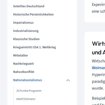
Experim
Geteiltes Deutschland
eine sc
Historische Persönlichkeiten
Imperialismus
Industrialisierung
Klassische Studien
Wirts
Kriegseintritt USA 1. Weltkrieg
und A
Mittelalter
Wirtsch
Nachkriegszeit
Weimar
Nahostkonflikt
Hyperin
Nationalsozialismus
paradig
wurde.
25 Punkte Programm
Beispie
Adolf Eichmann