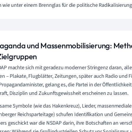
 wie unter einem Brennglas für die politische Radikalisierun
aganda und Massenmobilisierung: Meth
Zielgruppen
AP machte sich mit geradezu moderner Stringenz daran, all
en – Plakate, Flugblätter, Zeitungen, später auch Radio und F
 Propagandaminister, gelang es, die Partei in der Öffentlichke
Kraft, Disziplin und Zukunftsgewissheit erscheinen zu lassen.
same Symbole (wie das Hakenkreuz), Lieder, massenmediale
nberger Reichsparteitage) schufen Identifikation und Gemein
rs geschickt war die NSDAP darin, ihre Botschaften an vers
sen: Während sie Großindustriellen Schutz vor Sozialismus v