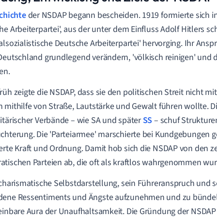
chichte
der NSDAP begann bescheiden. 1919 formierte sich i
he Arbeiterpartei', aus der unter dem Einfluss Adolf Hitlers sc
alsozialistische Deutsche Arbeiterpartei' hervorging. Ihr Anspr
Deutschland grundlegend verändern, 'völkisch reinigen' und
en.
rüh zeigte die NSDAP, dass sie den politischen Streit nicht 
 mithilfe von Straße, Lautstärke und Gewalt führen wollte. 
itärischer Verbände – wie SA und später
SS
– schuf Strukture
chterung. Die 'Parteiarmee' marschierte bei Kundgebungen 
erte Kraft und Ordnung. Damit hob sich die NSDAP von den ze
tischen Parteien ab, die oft als kraftlos wahrgenommen wu
 charismatische Selbstdarstellung, sein Führeranspruch und se
ene Ressentiments und Ängste aufzunehmen und zu bündeln,
einbare Aura der Unaufhaltsamkeit. Die Gründung der NSDAP 