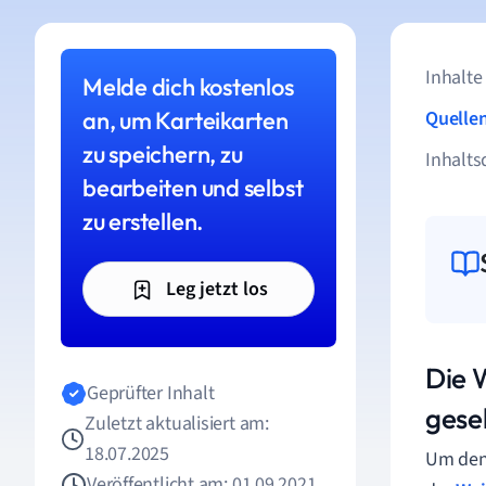
Inhalte
Melde dich kostenlos
an, um Karteikarten
Quelle
zu speichern, zu
Inhalts
bearbeiten und selbst
zu erstellen.
Leg jetzt los
Die 
Geprüfter Inhalt
gesel
Zuletzt aktualisiert am:
18.07.2025
Um den 
Veröffentlicht am: 01.09.2021