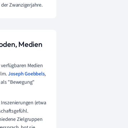
g der Zwanzigerjahre.
oden, Medien
e verfügbaren Medien
ilm.
Joseph Goebbels
,
it als "Bewegung"
 Inszenierungen (etwa
schaftsgefühl.
chiedene Zielgruppen
ersprach, bot sie