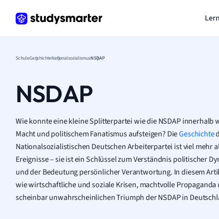
Lern
Schule
Geschichte
Nationalsozialismus
NSDAP
NSDAP
Wie konnte eine kleine Splitterpartei wie die NSDAP innerhalb 
Macht und politischem Fanatismus aufsteigen? Die
Geschichte
d
Nationalsozialistischen Deutschen Arbeiterpartei ist viel mehr a
Ereignisse – sie ist ein Schlüssel zum Verständnis politischer D
und der Bedeutung persönlicher Verantwortung. In diesem Artikel
wie wirtschaftliche und soziale Krisen, machtvolle Propagan
scheinbar unwahrscheinlichen Triumph der NSDAP in Deutschl