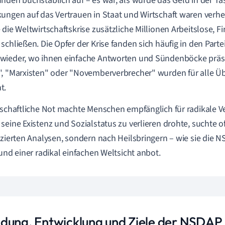
nden buchstäblich auf – es war, als würde das Geld in der T
ungen auf das Vertrauen in Staat und Wirtschaft waren verh
 die Weltwirtschaftskrise zusätzliche Millionen Arbeitslose, 
schließen. Die Opfer der Krise fanden sich häufig in den Par
wieder, wo ihnen einfache Antworten und Sündenböcke präs
, "Marxisten" oder "Novemberverbrecher" wurden für alle Üb
t.
tschaftliche Not machte Menschen empfänglich für radikale V
seine Existenz und Sozialstatus zu verlieren drohte, suchte o
nzierten Analysen, sondern nach Heilsbringern – wie sie die N
 und einer radikal einfachen Weltsicht anbot.
dung, Entwicklung und Ziele der NSDAP