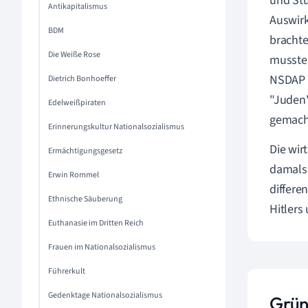
und Stu
Antikapitalismus
Auswirk
BDM
brachte
Die Weiße Rose
musste 
NSDAP 
Dietrich Bonhoeffer
"Juden"
Edelweißpiraten
gemach
Erinnerungskultur Nationalsozialismus
Die wir
Ermächtigungsgesetz
damals 
Erwin Rommel
differe
Ethnische Säuberung
Hitlers
Euthanasie im Dritten Reich
Frauen im Nationalsozialismus
Führerkult
Gedenktage Nationalsozialismus
Grün