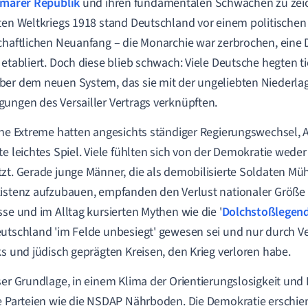
marer Republik
und ihren fundamentalen Schwächen zu zei
ten Weltkriegs 1918 stand Deutschland vor einem politische
chaftlichen Neuanfang – die Monarchie war zerbrochen, eine
 etabliert. Doch diese blieb schwach: Viele Deutsche hegten t
er dem neuen System, das sie mit der ungeliebten Niederla
ungen des Versailler Vertrags verknüpften.
che Extreme hatten angesichts ständiger Regierungswechsel,
te leichtes Spiel. Viele fühlten sich von der Demokratie weder
zt. Gerade junge Männer, die als demobilisierte Soldaten Müh
istenz aufzubauen, empfanden den Verlust nationaler Größe 
sse und im Alltag kursierten Mythen wie die '
Dolchstoßlegen
utschland 'im Felde unbesiegt' gewesen sei und nur durch Ve
ks und jüdisch geprägten Kreisen, den Krieg verloren habe.
ser Grundlage, in einem Klima der Orientierungslosigkeit un
e Parteien wie die NSDAP Nährboden. Die Demokratie erschien 