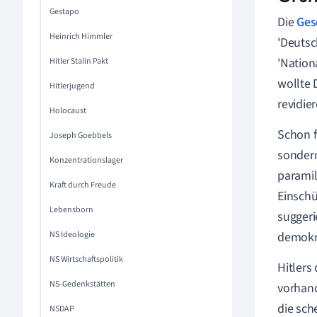
Gestapo
Die
Ges
Heinrich Himmler
'Deutsc
'Nation
Hitler Stalin Pakt
wollte 
Hitlerjugend
revidier
Holocaust
Schon f
Joseph Goebbels
sondern
Konzentrationslager
paramil
Kraft durch Freude
Einschü
Lebensborn
suggeri
NS Ideologie
demokra
NS Wirtschaftspolitik
Hitlers
NS-Gedenkstätten
vorhand
die sch
NSDAP