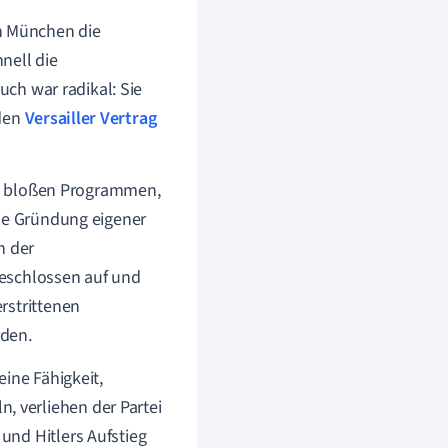
n München die
hnell die
uch war radikal: Sie
 den
Versailler Vertrag
mit bloßen Programmen,
Die Gründung eigener
n der
geschlossen auf und
rstrittenen
rden.
ine Fähigkeit,
 verliehen der Partei
und Hitlers Aufstieg