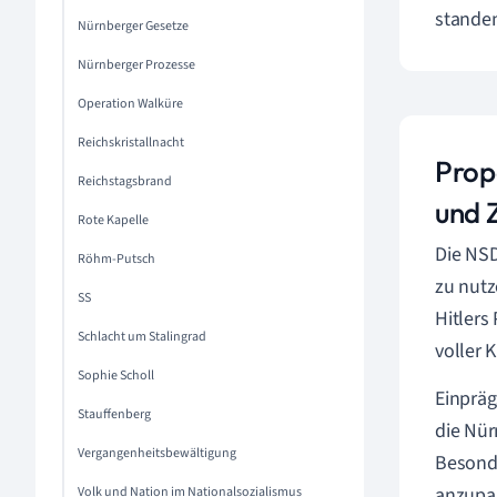
standen
Nürnberger Gesetze
Nürnberger Prozesse
Operation Walküre
Reichskristallnacht
Prop
Reichstagsbrand
und 
Rote Kapelle
Die NSD
Röhm-Putsch
zu nutz
SS
Hitlers
Schlacht um Stalingrad
voller 
Sophie Scholl
Einpräg
Stauffenberg
die Nür
Vergangenheitsbewältigung
Besonde
anzupas
Volk und Nation im Nationalsozialismus