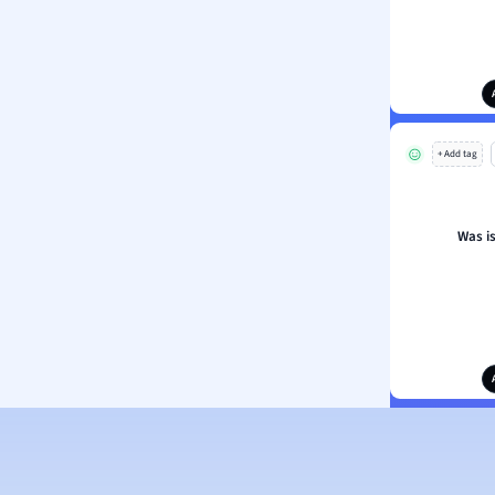
+ Add tag
Was i