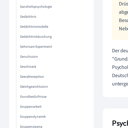
Drüs
Ganzheitspsychologie
abge
Gedächtnis
Beso
Gedächtnismodelle
Nebe
Gedächtnistäuschung
Gehorsam Experiment
Der de
Geruchssinn
"Grundz
Psychob
Geschmack
Deutsch
Gewaltrezeption
unterge
Gleichgewichtssinn
Grundbedürfnisse
Gruppenarbeit
Gruppendynamik
Psyc
Gruppenzwang