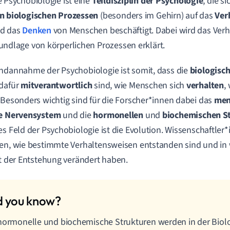
e Psychobiologie ist eine
Teildisziplin der Psychologie
, die s
n biologischen Prozessen
(besonders im Gehirn) auf das
Ver
d das
Denken
von Menschen beschäftigt. Dabei wird das Ver
undlage von körperlichen Prozessen erklärt.
ndannahme der Psychobiologie ist somit, dass die
biologisc
 dafür
mitverantwortlich
sind, wie Menschen sich
v
erhalten
,
. Besonders wichtig sind für die Forscher*innen dabei das
men
le Nervensystem
und die
hormonelle
n
und
biochemischen S
es Feld der Psychobiologie ist die Evolution. Wissenschaftler
en, wie bestimmte Verhaltensweisen entstanden sind und i
it der Entstehung verändert haben.
hormonelle und biochemische Strukturen werden in der Biol