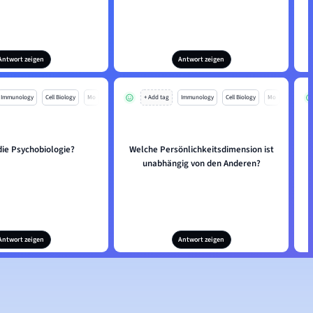
Antwort zeigen
Antwort zeigen
Immunology
Cell Biology
Mo
+ Add tag
Immunology
Cell Biology
Mo
die Psychobiologie?
Welche Persönlichkeitsdimension ist
unabhängig von den Anderen?
Antwort zeigen
Antwort zeigen