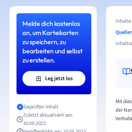
Inhalte
Melde dich kostenlos
an, um Karteikarten
Quelle
zu speichern, zu
Inhalts
bearbeiten und selbst
zu erstellen.
Leg jetzt los
Mit die
Geprüfter Inhalt
der Nam
Zuletzt aktualisiert am:
Verhalt
30.09.2022
Veröffentlicht am: 10.05.2022