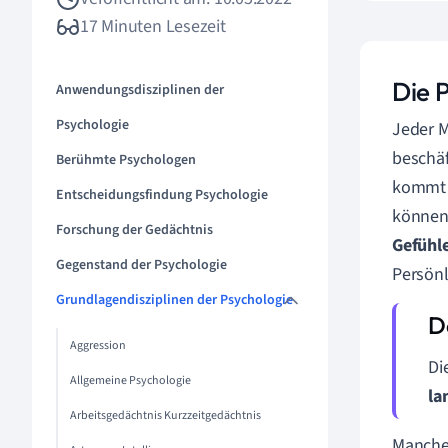
17 Minuten Lesezeit
Die P
Anwendungsdisziplinen der
Psychologie
Jeder M
beschäft
Berühmte Psychologen
kommt 
Entscheidungsfindung Psychologie
können
Forschung der Gedächtnis
Gefühl
Gegenstand der Psychologie
Persönl
Grundlagendisziplinen der Psychologie
Aggression
Di
Allgemeine Psychologie
la
Arbeitsgedächtnis Kurzzeitgedächtnis
Manche