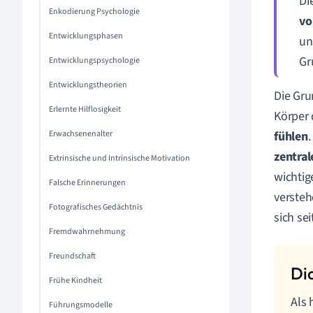
Di
Enkodierung Psychologie
vo
Entwicklungsphasen
un
Gr
Entwicklungspsychologie
Entwicklungstheorien
Die Gru
Erlernte Hilflosigkeit
Körper
Erwachsenenalter
fühlen
zentra
Extrinsische und Intrinsische Motivation
wichtig
Falsche Erinnerungen
versteh
Fotografisches Gedächtnis
sich se
Fremdwahrnehmung
Freundschaft
Frühe Kindheit
Als 
Führungsmodelle