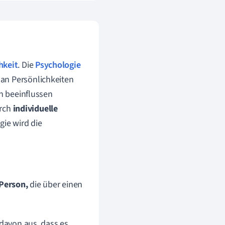
hkeit
. Die
Psychologie
t an Persönlichkeiten
 beeinflussen
urch
individuelle
gie wird die
 Person,
die über einen
 davon aus, dass es