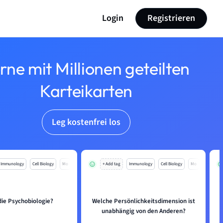
Login
Registrieren
rne mit Millionen geteilten
Karteikarten
Leg kostenfrei los
Immunology
Cell Biology
Mo
+ Add tag
Immunology
Cell Biology
Mo
die Psychobiologie?
Welche Persönlichkeitsdimension ist
unabhängig von den Anderen?