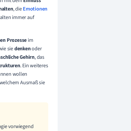
ich mit dem
Einfluss
halten
, die
Emotionen
halten immer auf
hen Prozesse
im
 wie sie
d
enken
oder
schliche Gehirn
, das
trukturen
. Ein weiteres
*innen wollen
n welchem Ausmaß sie
ogie vorwiegend