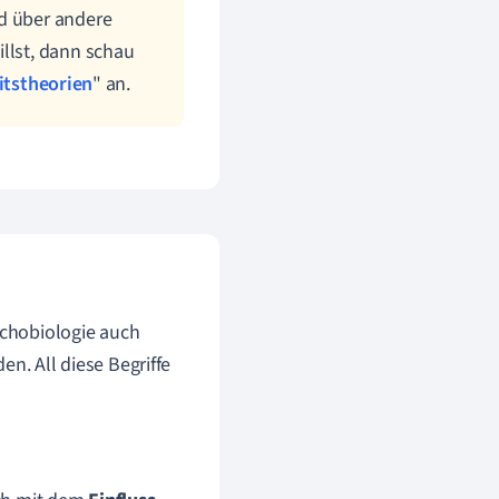
nd über andere
illst, dann schau
itstheorien
" an.
chobiologie auch
n. All diese Begriffe