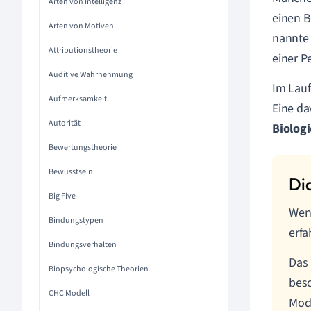
Arten von Intelligenz
einen B
Arten von Motiven
nannte 
Attributionstheorie
einer P
Auditive Wahrnehmung
Im Lauf
Aufmerksamkeit
Eine da
Autorität
Biologi
Bewertungstheorie
Bewusstsein
Big Five
Wenn
Bindungstypen
erfa
Bindungsverhalten
Das 
Biopsychologische Theorien
besc
CHC Modell
Mode