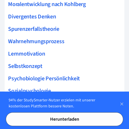
Moralentwicklung nach Kohlberg
Divergentes Denken
Spurenzerfallstheorie
Wahrnehmungsprozess
Lernmotivation
Selbstkonzept
Psychobiologie Persönlichkeit
Sozialpsychologie
94% der StudySmarter-Nutzer erzielen mit unserer
Intelligenztheorien
kostenlosen Plattform bessere Noten.
Gedächtnistäuschung
Herunterladen
Motorische Entwicklung