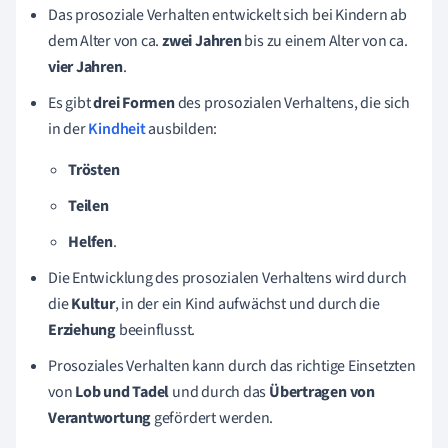
Das prosoziale Verhalten entwickelt sich bei Kindern ab
dem Alter von ca.
zwei Jahren
bis zu einem Alter von ca.
vier Jahren
.
Es gibt
drei Formen
des prosozialen Verhaltens, die sich
in der
Kindheit
ausbilden:
Trösten
Teilen
Helfen
.
Die Entwicklung des prosozialen Verhaltens wird durch
die
Kultur
, in der ein Kind aufwächst und durch die
Erziehung
beeinflusst.
Prosoziales Verhalten kann durch das richtige Einsetzten
von
Lob und Tadel
und durch das
Übertragen von
Verantwortung
gefördert werden.