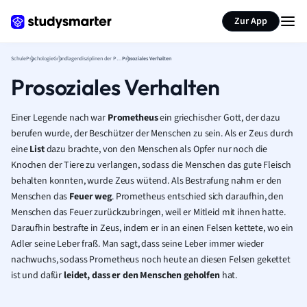
Karteikarten erstellen
Seite zusammenfassen
Zur App
Schule
Psychologie
Grundlagendisziplinen der Psychologie
Prosoziales Verhalten
Prosoziales Verhalten
Einer Legende nach war
Prometheus
ein griechischer Gott, der dazu
berufen wurde, der Beschützer der Menschen zu sein. Als er Zeus durch
eine
List
dazu brachte, von den Menschen als Opfer nur noch die
Knochen der Tiere zu verlangen, sodass die Menschen das gute Fleisch
behalten konnten, wurde Zeus wütend. Als Bestrafung nahm er den
Menschen das
Feuer weg
. Prometheus entschied sich daraufhin, den
Menschen das Feuer zurückzubringen, weil er Mitleid mit ihnen hatte.
Daraufhin bestrafte in Zeus, indem er in an einen Felsen kettete, wo ein
Adler seine Leber fraß. Man sagt, dass seine Leber immer wieder
nachwuchs, sodass Prometheus noch heute an diesen Felsen gekettet
ist und dafür
leidet, dass er den Menschen geholfen
hat.