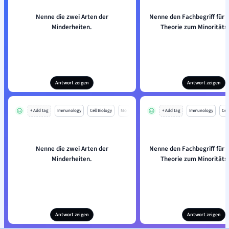
Nenne die zwei Arten der
Nenne den Fachbegriff für 
Minderheiten.
Theorie zum Minoritäts
Antwort zeigen
Antwort zeigen
+ Add tag
Immunology
Cell Biology
Mo
+ Add tag
Immunology
Cell
Nenne die zwei Arten der
Nenne den Fachbegriff für 
Minderheiten.
Theorie zum Minoritäts
Antwort zeigen
Antwort zeigen