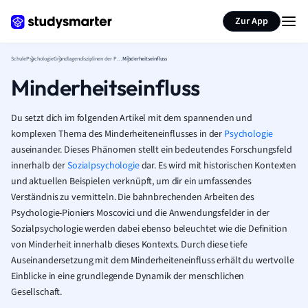
Karteikarten erstellen
Seite zusammenfassen
Zur App
Schule
Psychologie
Grundlagendisziplinen der Psychologie
Minderheitseinfluss
Minderheitseinfluss
Du setzt dich im folgenden Artikel mit dem spannenden und
komplexen Thema des Minderheiteneinflusses in der
Psychologie
auseinander. Dieses Phänomen stellt ein bedeutendes Forschungsfeld
innerhalb der
Sozialpsychologie
dar. Es wird mit historischen Kontexten
und aktuellen Beispielen verknüpft, um dir ein umfassendes
Verständnis zu vermitteln. Die bahnbrechenden Arbeiten des
Psychologie-Pioniers Moscovici und die Anwendungsfelder in der
Sozialpsychologie werden dabei ebenso beleuchtet wie die Definition
von Minderheit innerhalb dieses Kontexts. Durch diese tiefe
Auseinandersetzung mit dem Minderheiteneinfluss erhält du wertvolle
Einblicke in eine grundlegende Dynamik der menschlichen
Gesellschaft.